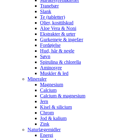
Mælkesyrebakterier
Tranebær
Slank
Te (tabletter)
Olier, kosttilskud
Aloe Vera & Noni
Ekstrakter & urter
Gurkemeje & ingefær
Fordøjelse
Hud, hår & negle
Søvn
Spirulina & chlorella
Aminosyre
Muskler & led
Mineraler
Magnesium
Calcium
Calcium & magnesium
Jern
Kisel & silicium
Chrom
Jod & kalium
Zink
Naturlægemidler
Energi