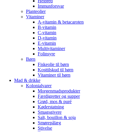
Helbred
Immunforsvar
Planteolier
Vitaminer
A-vitamin & betacaroten
B-vitamin
C-vitamin
D-vitamin
E-vitamin
Multivitaminer
Folinsyre
Børn
Fiskeolie til børn
Kosttilskud til børn
Vitaminer til børn
Mad & drikke
Kolonialvarer
Morgenmadsprodukter
Færdigretter og supper
Grød, mos & puré
Køderstatning
Smagsgivere
Salt, bouillon & soja
Smørepålæg
Stivelse