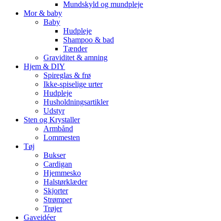
Mundskyld og mundpleje
Mor & baby
Baby
Hudpleje
Shampoo & bad
Tænder
Graviditet & amning
Hjem & DIY
Spireglas & frø
Ikke-spiselige urter
Hudpleje
Husholdningsartikler
Udstyr
Sten og Krystaller
Armbånd
Lommesten
Tøj
Bukser
Cardigan
Hjemmesko
Halstørklæder
Skjorter
Strømper
Trøjer
Gaveidéer