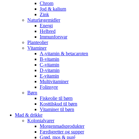
Chrom
Jod & kalium
Zink
Naturlægemidler
Energi
Helbred
Immunforsvar
Planteolier
Vitaminer
A-vitamin & betacaroten
B-vitamin
C-vitamin
D-vitamin
E-vitamin
Multivitaminer
Folinsyre
Børn
Fiskeolie til børn
Kosttilskud til børn
Vitaminer til børn
Mad & drikke
Kolonialvarer
Morgenmadsprodukter
Færdigretter og supper
Grød, mos & puré