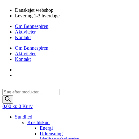
Videre
Danskejet webshop
til
Levering 1-3 hverdage
indhold
Om Bønnespiren
Aktiviteter
Kontakt
Om Bønnespiren
Aktiviteter
Kontakt
Products
search
0,00
kr.
0
Kurv
Sundhed
Kosttilskud
Energi
Udrensning