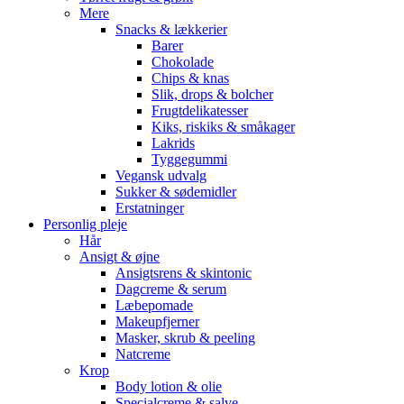
Mere
Snacks & lækkerier
Barer
Chokolade
Chips & knas
Slik, drops & bolcher
Frugtdelikatesser
Kiks, riskiks & småkager
Lakrids
Tyggegummi
Vegansk udvalg
Sukker & sødemidler
Erstatninger
Personlig pleje
Hår
Ansigt & øjne
Ansigtsrens & skintonic
Dagcreme & serum
Læbepomade
Makeupfjerner
Masker, skrub & peeling
Natcreme
Krop
Body lotion & olie
Specialcreme & salve