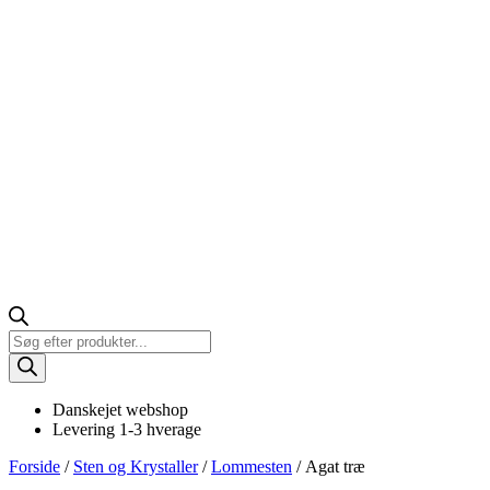
Products
search
Danskejet webshop
Levering 1-3 hverage
Forside
/
Sten og Krystaller
/
Lommesten
/ Agat træ