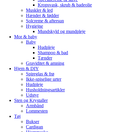
Kropsvask, skrub & badeolie
Muskler & led
Hænder & fødder
Solcreme & aftersun
Hygiejne
Mundskyld og mundpleje
Mor & baby
Baby
Hudpleje
Shampoo & bad
Tænder
Graviditet & amning
Hjem & DIY
Spireglas & frø
Ikke-spiselige urter
Hudpleje
Husholdningsartikler
Udstyr
Sten og Krystaller
Armbånd
Lommesten
Tøj
Bukser
Cardigan