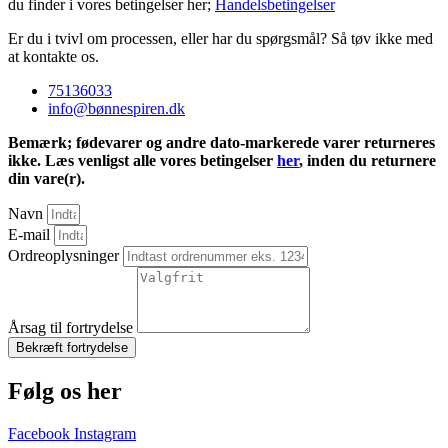
du finder i vores betingelser her;
Handelsbetingelser
Er du i tvivl om processen, eller har du spørgsmål? Så tøv ikke med
at kontakte os.
75136033
info@bønnespiren.dk
Bemærk; fødevarer og andre dato-markerede varer returneres
ikke. Læs venligst alle vores betingelser
her
, inden du returnere
din vare(r).
Navn
E-mail
Ordreoplysninger
Årsag til fortrydelse
Bekræft fortrydelse
Følg os her
Facebook
Instagram