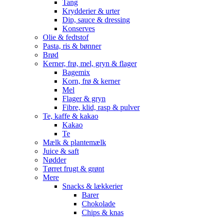
Tang
Krydderier & urter
Dip, sauce & dressing
Konserves
Olie & fedtstof
Pasta, ris & bønner
Brød
Kerner, frø, mel, gryn & flager
Bagemix
Korn, frø & kerner
Mel
Flager & gryn
Fibre, klid, rasp & pulver
Te, kaffe & kakao
Kakao
Te
Mælk & plantemælk
Juice & saft
Nødder
Tørret frugt & grønt
Mere
Snacks & lækkerier
Barer
Chokolade
Chips & knas