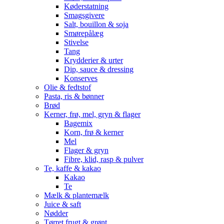
Køderstatning
Smagsgivere
Salt, bouillon & soja
Smørepålæg
Stivelse
Tang
Krydderier & urter
Dip, sauce & dressing
Konserves
Olie & fedtstof
Pasta, ris & bønner
Brød
Kerner, frø, mel, gryn & flager
Bagemix
Korn, frø & kerner
Mel
Flager & gryn
Fibre, klid, rasp & pulver
Te, kaffe & kakao
Kakao
Te
Mælk & plantemælk
Juice & saft
Nødder
Tørret frugt & grønt