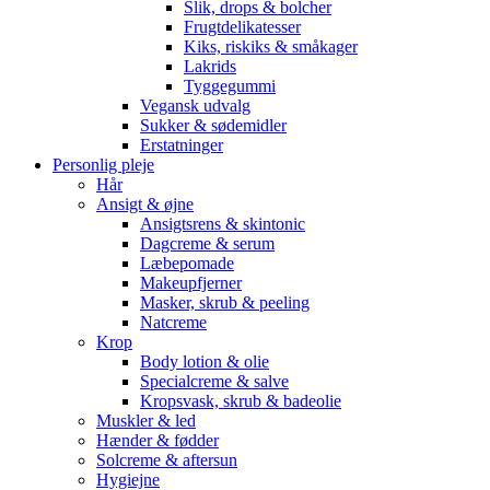
Slik, drops & bolcher
Frugtdelikatesser
Kiks, riskiks & småkager
Lakrids
Tyggegummi
Vegansk udvalg
Sukker & sødemidler
Erstatninger
Personlig pleje
Hår
Ansigt & øjne
Ansigtsrens & skintonic
Dagcreme & serum
Læbepomade
Makeupfjerner
Masker, skrub & peeling
Natcreme
Krop
Body lotion & olie
Specialcreme & salve
Kropsvask, skrub & badeolie
Muskler & led
Hænder & fødder
Solcreme & aftersun
Hygiejne