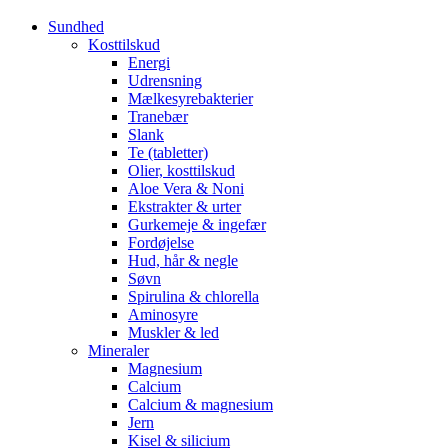
Sundhed
Kosttilskud
Energi
Udrensning
Mælkesyrebakterier
Tranebær
Slank
Te (tabletter)
Olier, kosttilskud
Aloe Vera & Noni
Ekstrakter & urter
Gurkemeje & ingefær
Fordøjelse
Hud, hår & negle
Søvn
Spirulina & chlorella
Aminosyre
Muskler & led
Mineraler
Magnesium
Calcium
Calcium & magnesium
Jern
Kisel & silicium