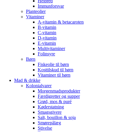
Helbred
Immunforsvar
Planteolier
Vitaminer
A-vitamin & betacaroten
B-vitamin
C-vitamin
D-vitamin
E-vitamin
Multivitaminer
Folinsyre
Børn
Fiskeolie til børn
Kosttilskud til børn
Vitaminer til børn
Mad & drikke
Kolonialvarer
Morgenmadsprodukter
Færdigretter og supper
Grød, mos & puré
Køderstatning
Smagsgivere
Salt, bouillon & soja
Smørepålæg
Stivelse