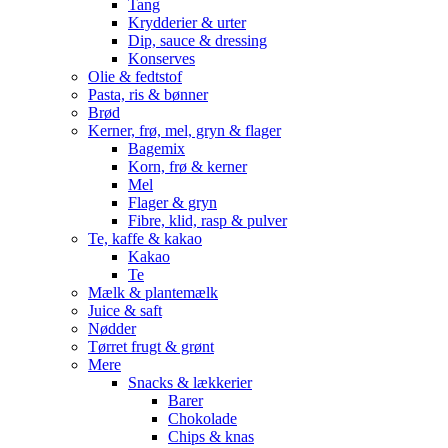
Tang
Krydderier & urter
Dip, sauce & dressing
Konserves
Olie & fedtstof
Pasta, ris & bønner
Brød
Kerner, frø, mel, gryn & flager
Bagemix
Korn, frø & kerner
Mel
Flager & gryn
Fibre, klid, rasp & pulver
Te, kaffe & kakao
Kakao
Te
Mælk & plantemælk
Juice & saft
Nødder
Tørret frugt & grønt
Mere
Snacks & lækkerier
Barer
Chokolade
Chips & knas