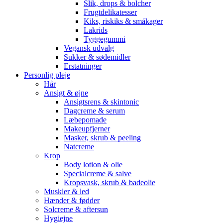
Slik, drops & bolcher
Frugtdelikatesser
Kiks, riskiks & småkager
Lakrids
Tyggegummi
Vegansk udvalg
Sukker & sødemidler
Erstatninger
Personlig pleje
Hår
Ansigt & øjne
Ansigtsrens & skintonic
Dagcreme & serum
Læbepomade
Makeupfjerner
Masker, skrub & peeling
Natcreme
Krop
Body lotion & olie
Specialcreme & salve
Kropsvask, skrub & badeolie
Muskler & led
Hænder & fødder
Solcreme & aftersun
Hygiejne