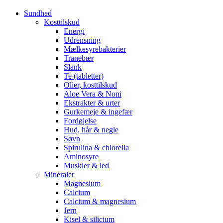
Sundhed
Kosttilskud
Energi
Udrensning
Mælkesyrebakterier
Tranebær
Slank
Te (tabletter)
Olier, kosttilskud
Aloe Vera & Noni
Ekstrakter & urter
Gurkemeje & ingefær
Fordøjelse
Hud, hår & negle
Søvn
Spirulina & chlorella
Aminosyre
Muskler & led
Mineraler
Magnesium
Calcium
Calcium & magnesium
Jern
Kisel & silicium