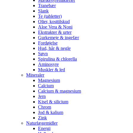
Mælkesyrebakterier
Tranebær
Slank
Te (tabletter)
Olier, kosttilskud
Aloe Vera & Noni
Ekstrakter & urter
Gurkemeje & ingefær
Fordøjelse
Hud, hår & negle
Søvn
Spirulina & chlorella
Aminosyre
Muskler & led
Mineraler
Magnesium
Calcium
Calcium & magnesium
Jern
Kisel & silicium
Chrom
Jod & kalium
Zink
Naturlægemidler
Energi