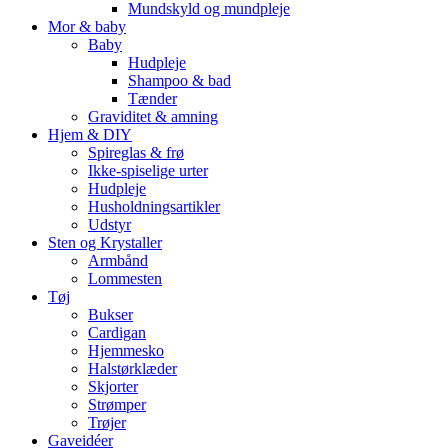
Mundskyld og mundpleje
Mor & baby
Baby
Hudpleje
Shampoo & bad
Tænder
Graviditet & amning
Hjem & DIY
Spireglas & frø
Ikke-spiselige urter
Hudpleje
Husholdningsartikler
Udstyr
Sten og Krystaller
Armbånd
Lommesten
Tøj
Bukser
Cardigan
Hjemmesko
Halstørklæder
Skjorter
Strømper
Trøjer
Gaveidéer