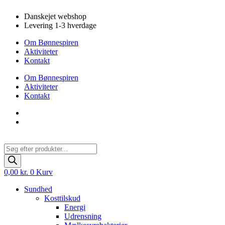
Videre
Danskejet webshop
til
Levering 1-3 hverdage
indhold
Om Bønnespiren
Aktiviteter
Kontakt
Om Bønnespiren
Aktiviteter
Kontakt
Products
search
0,00
kr.
0
Kurv
Sundhed
Kosttilskud
Energi
Udrensning