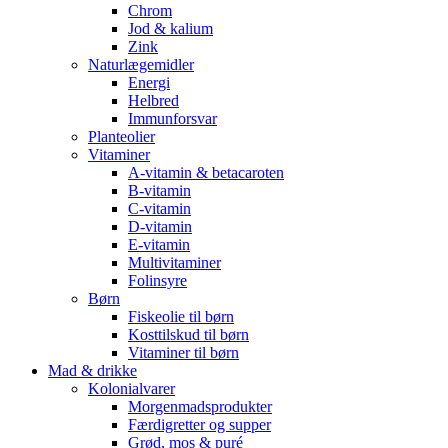
Chrom
Jod & kalium
Zink
Naturlægemidler
Energi
Helbred
Immunforsvar
Planteolier
Vitaminer
A-vitamin & betacaroten
B-vitamin
C-vitamin
D-vitamin
E-vitamin
Multivitaminer
Folinsyre
Børn
Fiskeolie til børn
Kosttilskud til børn
Vitaminer til børn
Mad & drikke
Kolonialvarer
Morgenmadsprodukter
Færdigretter og supper
Grød, mos & puré