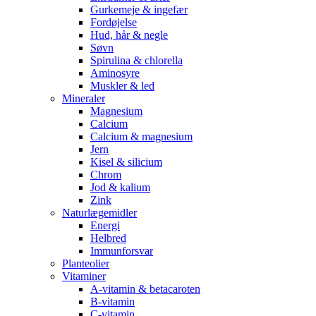
Gurkemeje & ingefær
Fordøjelse
Hud, hår & negle
Søvn
Spirulina & chlorella
Aminosyre
Muskler & led
Mineraler
Magnesium
Calcium
Calcium & magnesium
Jern
Kisel & silicium
Chrom
Jod & kalium
Zink
Naturlægemidler
Energi
Helbred
Immunforsvar
Planteolier
Vitaminer
A-vitamin & betacaroten
B-vitamin
C-vitamin