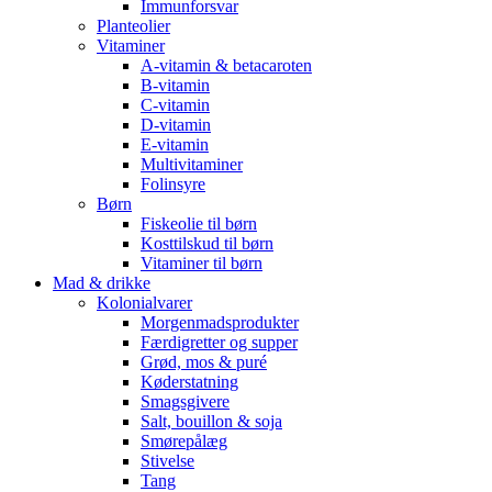
Immunforsvar
Planteolier
Vitaminer
A-vitamin & betacaroten
B-vitamin
C-vitamin
D-vitamin
E-vitamin
Multivitaminer
Folinsyre
Børn
Fiskeolie til børn
Kosttilskud til børn
Vitaminer til børn
Mad & drikke
Kolonialvarer
Morgenmadsprodukter
Færdigretter og supper
Grød, mos & puré
Køderstatning
Smagsgivere
Salt, bouillon & soja
Smørepålæg
Stivelse
Tang