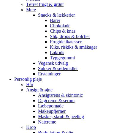
Tørret frugt & grønt
Mere
Snacks & lækkerier
Barer
Chokolade
Chips & knas
Slik, drops & bolcher
Frugtdelikatesser
Kiks, riskiks & småkager
Lakrids
Tyggegummi
Vegansk udvalg
Sukker & sødemidler
Erstatninger
Personlig pleje
Hår
Ansigt & øjne
Ansigtsrens & skintonic
Dagcreme & serum
Læbepomade
Makeupfjerner
Masker, skrub & peeling
Natcreme
Krop
Body lotion & olie