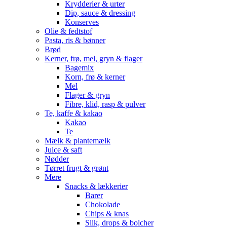
Krydderier & urter
Dip, sauce & dressing
Konserves
Olie & fedtstof
Pasta, ris & bønner
Brød
Kerner, frø, mel, gryn & flager
Bagemix
Korn, frø & kerner
Mel
Flager & gryn
Fibre, klid, rasp & pulver
Te, kaffe & kakao
Kakao
Te
Mælk & plantemælk
Juice & saft
Nødder
Tørret frugt & grønt
Mere
Snacks & lækkerier
Barer
Chokolade
Chips & knas
Slik, drops & bolcher