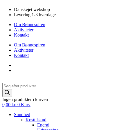
Videre
Danskejet webshop
til
Levering 1-3 hverdage
indhold
Om Bønnespiren
Aktiviteter
Kontakt
Om Bønnespiren
Aktiviteter
Kontakt
Products
search
Ingen produkter i kurven
0,00
kr.
0
Kurv
Sundhed
Kosttilskud
Energi