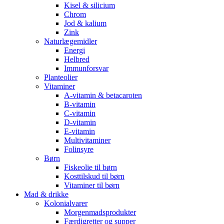
Kisel & silicium
Chrom
Jod & kalium
Zink
Naturlægemidler
Energi
Helbred
Immunforsvar
Planteolier
Vitaminer
A-vitamin & betacaroten
B-vitamin
C-vitamin
D-vitamin
E-vitamin
Multivitaminer
Folinsyre
Børn
Fiskeolie til børn
Kosttilskud til børn
Vitaminer til børn
Mad & drikke
Kolonialvarer
Morgenmadsprodukter
Færdigretter og supper