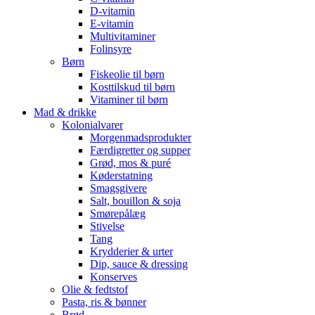
D-vitamin
E-vitamin
Multivitaminer
Folinsyre
Børn
Fiskeolie til børn
Kosttilskud til børn
Vitaminer til børn
Mad & drikke
Kolonialvarer
Morgenmadsprodukter
Færdigretter og supper
Grød, mos & puré
Køderstatning
Smagsgivere
Salt, bouillon & soja
Smørepålæg
Stivelse
Tang
Krydderier & urter
Dip, sauce & dressing
Konserves
Olie & fedtstof
Pasta, ris & bønner
Brød