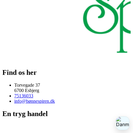
Find os her
Torvegade 37
6700 Esbjerg
75136033
info@bønnespiren.dk
En tryg handel