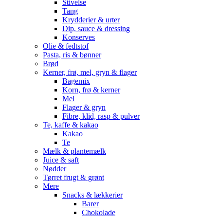
Stivelse
Tang
Krydderier & urter
Dip, sauce & dressing
Konserves
Olie & fedtstof
Pasta, ris & bønner
Brød
Kerner, frø, mel, gryn & flager
Bagemix
Korn, frø & kerner
Mel
Flager & gryn
Fibre, klid, rasp & pulver
Te, kaffe & kakao
Kakao
Te
Mælk & plantemælk
Juice & saft
Nødder
Tørret frugt & grønt
Mere
Snacks & lækkerier
Barer
Chokolade