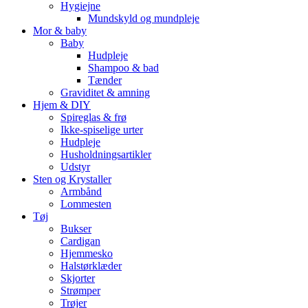
Hygiejne
Mundskyld og mundpleje
Mor & baby
Baby
Hudpleje
Shampoo & bad
Tænder
Graviditet & amning
Hjem & DIY
Spireglas & frø
Ikke-spiselige urter
Hudpleje
Husholdningsartikler
Udstyr
Sten og Krystaller
Armbånd
Lommesten
Tøj
Bukser
Cardigan
Hjemmesko
Halstørklæder
Skjorter
Strømper
Trøjer