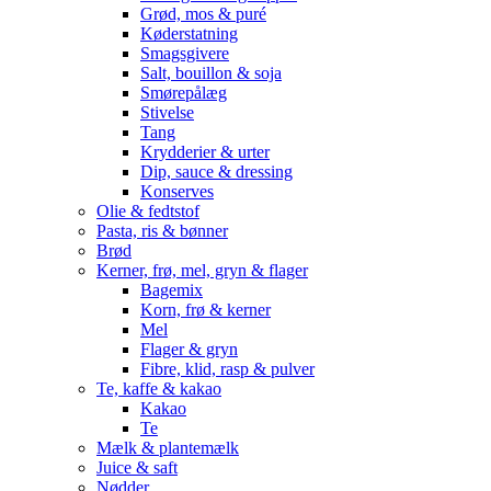
Grød, mos & puré
Køderstatning
Smagsgivere
Salt, bouillon & soja
Smørepålæg
Stivelse
Tang
Krydderier & urter
Dip, sauce & dressing
Konserves
Olie & fedtstof
Pasta, ris & bønner
Brød
Kerner, frø, mel, gryn & flager
Bagemix
Korn, frø & kerner
Mel
Flager & gryn
Fibre, klid, rasp & pulver
Te, kaffe & kakao
Kakao
Te
Mælk & plantemælk
Juice & saft
Nødder