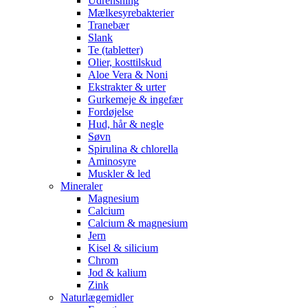
Udrensning
Mælkesyrebakterier
Tranebær
Slank
Te (tabletter)
Olier, kosttilskud
Aloe Vera & Noni
Ekstrakter & urter
Gurkemeje & ingefær
Fordøjelse
Hud, hår & negle
Søvn
Spirulina & chlorella
Aminosyre
Muskler & led
Mineraler
Magnesium
Calcium
Calcium & magnesium
Jern
Kisel & silicium
Chrom
Jod & kalium
Zink
Naturlægemidler