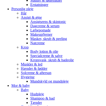
Sukker & sødemidler
Erstatninger
Personlig pleje
Hår
Ansigt & øjne
Ansigtsrens & skintonic
Dagcreme & serum
Læbepomade
Makeupfjerner
Masker, skrub & peeling
Natcreme
Krop
Body lotion & olie
Specialcreme & salve
Kropsvask, skrub & badeolie
Muskler & led
Hænder & fødder
Solcreme & aftersun
Hygiejne
Mundskyld og mundpleje
Mor & baby
Baby
Hudpleje
Shampoo & bad
Tænder