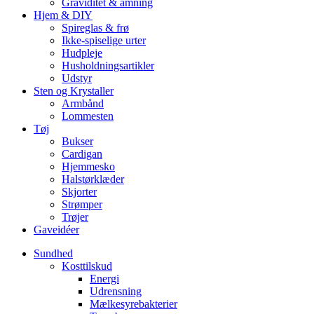
Graviditet & amning
Hjem & DIY
Spireglas & frø
Ikke-spiselige urter
Hudpleje
Husholdningsartikler
Udstyr
Sten og Krystaller
Armbånd
Lommesten
Tøj
Bukser
Cardigan
Hjemmesko
Halstørklæder
Skjorter
Strømper
Trøjer
Gaveidéer
Sundhed
Kosttilskud
Energi
Udrensning
Mælkesyrebakterier