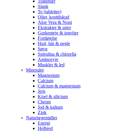
Tranebær
Slank
Te (tabletter)
Olier, kosttilskud
Aloe Vera & Noni
Ekstrakter & urter
Gurkemeje & ingefær
Fordøjelse
Hud, hår & negle
Søvn
Spirulina & chlorella
Aminosyre
Muskler & led
Mineraler
Magnesium
Calcium
Calcium & magnesium
Jern
Kisel & silicium
Chrom
Jod & kalium
Zink
Naturlægemidler
Energi
Helbred