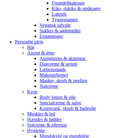
Frugtdelikatesser
Kiks, riskiks & småkager
Lakrids
Tyggegummi
Vegansk udvalg
Sukker & sødemidler
Erstatninger
Personlig pleje
Hår
Ansigt & øjne
Ansigtsrens & skintonic
Dagcreme & serum
Læbepomade
Makeupfjerner
Masker, skrub & peeling
Natcreme
Krop
Body lotion & olie
Specialcreme & salve
Kropsvask, skrub & badeolie
Muskler & led
Hænder & fødder
Solcreme & aftersun
Hygiejne
Mundskyld og mundpleje