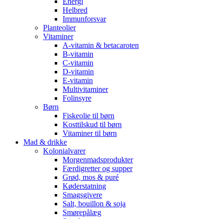
Energi
Helbred
Immunforsvar
Planteolier
Vitaminer
A-vitamin & betacaroten
B-vitamin
C-vitamin
D-vitamin
E-vitamin
Multivitaminer
Folinsyre
Børn
Fiskeolie til børn
Kosttilskud til børn
Vitaminer til børn
Mad & drikke
Kolonialvarer
Morgenmadsprodukter
Færdigretter og supper
Grød, mos & puré
Køderstatning
Smagsgivere
Salt, bouillon & soja
Smørepålæg