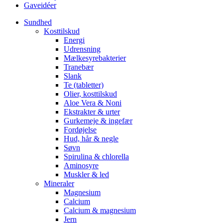
Gaveidéer
Sundhed
Kosttilskud
Energi
Udrensning
Mælkesyrebakterier
Tranebær
Slank
Te (tabletter)
Olier, kosttilskud
Aloe Vera & Noni
Ekstrakter & urter
Gurkemeje & ingefær
Fordøjelse
Hud, hår & negle
Søvn
Spirulina & chlorella
Aminosyre
Muskler & led
Mineraler
Magnesium
Calcium
Calcium & magnesium
Jern