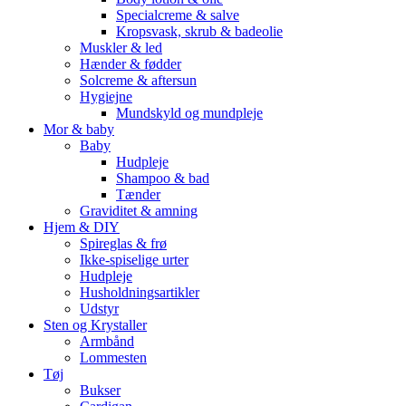
Specialcreme & salve
Kropsvask, skrub & badeolie
Muskler & led
Hænder & fødder
Solcreme & aftersun
Hygiejne
Mundskyld og mundpleje
Mor & baby
Baby
Hudpleje
Shampoo & bad
Tænder
Graviditet & amning
Hjem & DIY
Spireglas & frø
Ikke-spiselige urter
Hudpleje
Husholdningsartikler
Udstyr
Sten og Krystaller
Armbånd
Lommesten
Tøj
Bukser