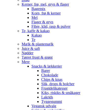
Kerner, frø, mel, gryn & flager
Bagemix
Korn, frø & kerner
Mel
Flager & gryn
Fibre, klid, rasp & pulver
Te, kaffe & kakao
Kakao
Te
Mælk & plantemælk
Juice & saft
Nødder
Tørret frugt & grønt
Mere
Snacks & lækkerier
Barer
Chokolade
Chips & knas
Slik, drops & bolcher
Frugtdelikatesser
Kiks, riskiks & småkager
Lakrids
Tyggegummi
Vegansk udvalg