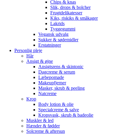
Chips & knas
Slik, drops & bolcher
Frugtdelikatesser
Kiks, riskiks & småkager
Lakrids
Tyggegummi
Vegansk udvalg
Sukker & sødemidler
Erstatninger
Personlig pleje
Hår
Ansigt & øjne
Ansigtsrens & skintonic
Dagcreme & serum
Læbepomade
Makeupfjerner
Masker, skrub & peeling
Natcreme
Krop
Body lotion & olie
Specialcreme & salve
Kropsvask, skrub & badeolie
Muskler & led
Hænder & fødder
Solcreme & aftersun