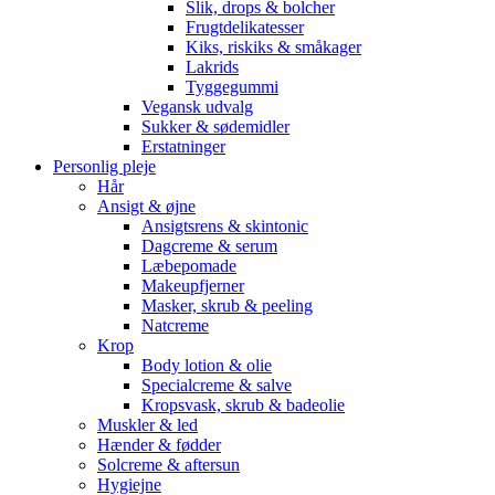
Slik, drops & bolcher
Frugtdelikatesser
Kiks, riskiks & småkager
Lakrids
Tyggegummi
Vegansk udvalg
Sukker & sødemidler
Erstatninger
Personlig pleje
Hår
Ansigt & øjne
Ansigtsrens & skintonic
Dagcreme & serum
Læbepomade
Makeupfjerner
Masker, skrub & peeling
Natcreme
Krop
Body lotion & olie
Specialcreme & salve
Kropsvask, skrub & badeolie
Muskler & led
Hænder & fødder
Solcreme & aftersun
Hygiejne