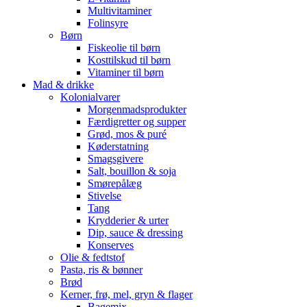
Multivitaminer
Folinsyre
Børn
Fiskeolie til børn
Kosttilskud til børn
Vitaminer til børn
Mad & drikke
Kolonialvarer
Morgenmadsprodukter
Færdigretter og supper
Grød, mos & puré
Køderstatning
Smagsgivere
Salt, bouillon & soja
Smørepålæg
Stivelse
Tang
Krydderier & urter
Dip, sauce & dressing
Konserves
Olie & fedtstof
Pasta, ris & bønner
Brød
Kerner, frø, mel, gryn & flager
Bagemix