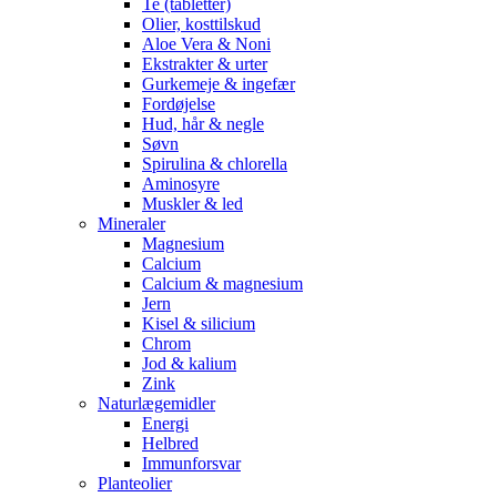
Te (tabletter)
Olier, kosttilskud
Aloe Vera & Noni
Ekstrakter & urter
Gurkemeje & ingefær
Fordøjelse
Hud, hår & negle
Søvn
Spirulina & chlorella
Aminosyre
Muskler & led
Mineraler
Magnesium
Calcium
Calcium & magnesium
Jern
Kisel & silicium
Chrom
Jod & kalium
Zink
Naturlægemidler
Energi
Helbred
Immunforsvar
Planteolier