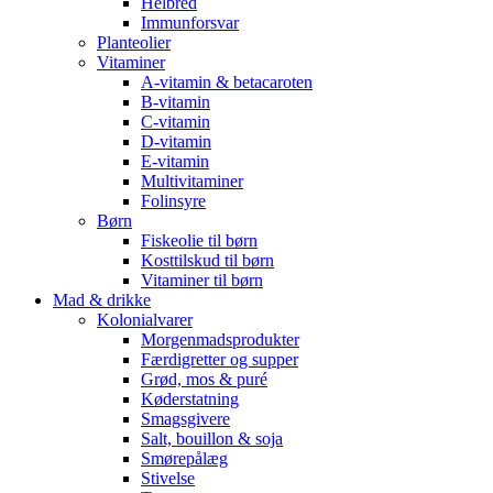
Helbred
Immunforsvar
Planteolier
Vitaminer
A-vitamin & betacaroten
B-vitamin
C-vitamin
D-vitamin
E-vitamin
Multivitaminer
Folinsyre
Børn
Fiskeolie til børn
Kosttilskud til børn
Vitaminer til børn
Mad & drikke
Kolonialvarer
Morgenmadsprodukter
Færdigretter og supper
Grød, mos & puré
Køderstatning
Smagsgivere
Salt, bouillon & soja
Smørepålæg
Stivelse