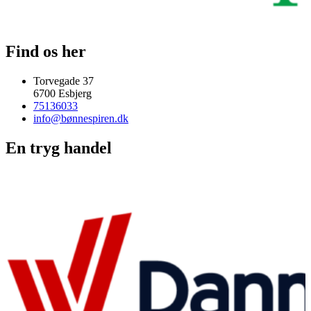
Find os her
Torvegade 37
6700 Esbjerg
75136033
info@bønnespiren.dk
En tryg handel