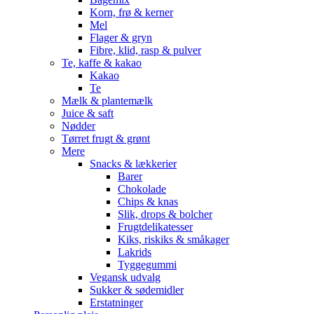
Korn, frø & kerner
Mel
Flager & gryn
Fibre, klid, rasp & pulver
Te, kaffe & kakao
Kakao
Te
Mælk & plantemælk
Juice & saft
Nødder
Tørret frugt & grønt
Mere
Snacks & lækkerier
Barer
Chokolade
Chips & knas
Slik, drops & bolcher
Frugtdelikatesser
Kiks, riskiks & småkager
Lakrids
Tyggegummi
Vegansk udvalg
Sukker & sødemidler
Erstatninger