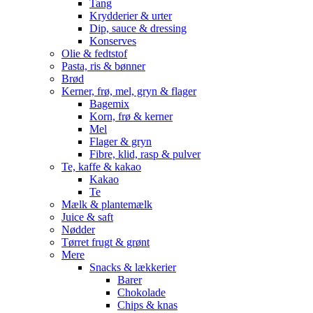
Tang
Krydderier & urter
Dip, sauce & dressing
Konserves
Olie & fedtstof
Pasta, ris & bønner
Brød
Kerner, frø, mel, gryn & flager
Bagemix
Korn, frø & kerner
Mel
Flager & gryn
Fibre, klid, rasp & pulver
Te, kaffe & kakao
Kakao
Te
Mælk & plantemælk
Juice & saft
Nødder
Tørret frugt & grønt
Mere
Snacks & lækkerier
Barer
Chokolade
Chips & knas