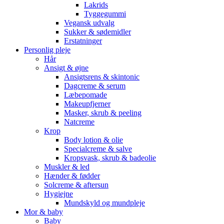
Lakrids
Tyggegummi
Vegansk udvalg
Sukker & sødemidler
Erstatninger
Personlig pleje
Hår
Ansigt & øjne
Ansigtsrens & skintonic
Dagcreme & serum
Læbepomade
Makeupfjerner
Masker, skrub & peeling
Natcreme
Krop
Body lotion & olie
Specialcreme & salve
Kropsvask, skrub & badeolie
Muskler & led
Hænder & fødder
Solcreme & aftersun
Hygiejne
Mundskyld og mundpleje
Mor & baby
Baby