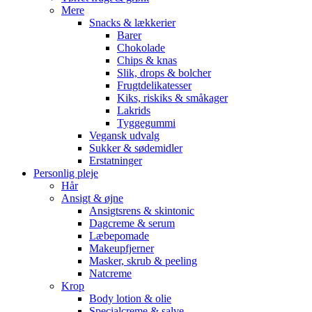
Mere
Snacks & lækkerier
Barer
Chokolade
Chips & knas
Slik, drops & bolcher
Frugtdelikatesser
Kiks, riskiks & småkager
Lakrids
Tyggegummi
Vegansk udvalg
Sukker & sødemidler
Erstatninger
Personlig pleje
Hår
Ansigt & øjne
Ansigtsrens & skintonic
Dagcreme & serum
Læbepomade
Makeupfjerner
Masker, skrub & peeling
Natcreme
Krop
Body lotion & olie
Specialcreme & salve