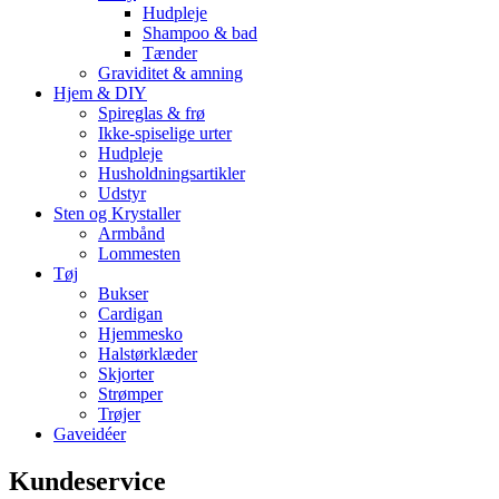
Hudpleje
Shampoo & bad
Tænder
Graviditet & amning
Hjem & DIY
Spireglas & frø
Ikke-spiselige urter
Hudpleje
Husholdningsartikler
Udstyr
Sten og Krystaller
Armbånd
Lommesten
Tøj
Bukser
Cardigan
Hjemmesko
Halstørklæder
Skjorter
Strømper
Trøjer
Gaveidéer
Kundeservice