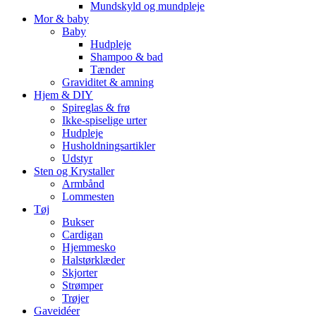
Mundskyld og mundpleje
Mor & baby
Baby
Hudpleje
Shampoo & bad
Tænder
Graviditet & amning
Hjem & DIY
Spireglas & frø
Ikke-spiselige urter
Hudpleje
Husholdningsartikler
Udstyr
Sten og Krystaller
Armbånd
Lommesten
Tøj
Bukser
Cardigan
Hjemmesko
Halstørklæder
Skjorter
Strømper
Trøjer
Gaveidéer