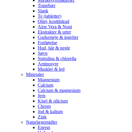
Mælkesyrebakterier
Tranebær
Slank
Te (tabletter)
Olier, kosttilskud
Aloe Vera & Noni
Ekstrakter & urter
Gurkemeje & ingefær
Fordøjelse
Hud, hår & negle
Søvn
Spirulina & chlorella
Aminosyre
Muskler & led
Mineraler
Magnesium
Calcium
Calcium & magnesium
Jern
Kisel & silicium
Chrom
Jod & kalium
Zink
Naturlægemidler
Energi