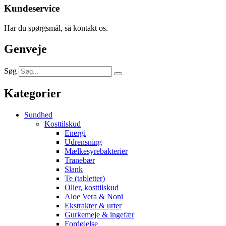
Kundeservice
Har du spørgsmål, så kontakt os.
Genveje
Søg
Kategorier
Sundhed
Kosttilskud
Energi
Udrensning
Mælkesyrebakterier
Tranebær
Slank
Te (tabletter)
Olier, kosttilskud
Aloe Vera & Noni
Ekstrakter & urter
Gurkemeje & ingefær
Fordøjelse