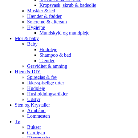
Kropsvask, skrub & badeolie
Muskler & led
Hænder & fødder
Solcreme & aftersun
Hygiejne
Mundskyld og mundpleje
Mor & baby
Baby
Hudpleje
Shampoo & bad
Tænder
Graviditet & amning
Hjem & DIY
Spireglas & frø
Ikke-spiselige urter
Hudpleje
Husholdningsartikler
Udstyr
Sten og Krystaller
Armbånd
Lommesten
Tøj
Bukser
Cardigan