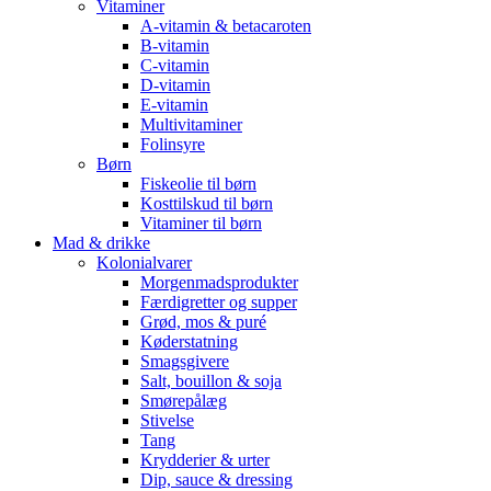
Vitaminer
A-vitamin & betacaroten
B-vitamin
C-vitamin
D-vitamin
E-vitamin
Multivitaminer
Folinsyre
Børn
Fiskeolie til børn
Kosttilskud til børn
Vitaminer til børn
Mad & drikke
Kolonialvarer
Morgenmadsprodukter
Færdigretter og supper
Grød, mos & puré
Køderstatning
Smagsgivere
Salt, bouillon & soja
Smørepålæg
Stivelse
Tang
Krydderier & urter
Dip, sauce & dressing