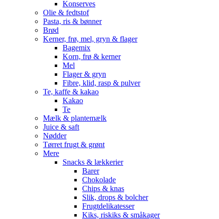
Konserves
Olie & fedtstof
Pasta, ris & bønner
Brød
Kerner, frø, mel, gryn & flager
Bagemix
Korn, frø & kerner
Mel
Flager & gryn
Fibre, klid, rasp & pulver
Te, kaffe & kakao
Kakao
Te
Mælk & plantemælk
Juice & saft
Nødder
Tørret frugt & grønt
Mere
Snacks & lækkerier
Barer
Chokolade
Chips & knas
Slik, drops & bolcher
Frugtdelikatesser
Kiks, riskiks & småkager