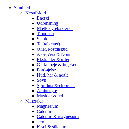
Sundhed
Kosttilskud
Energi
Udrensning
Mælkesyrebakterier
Tranebær
Slank
Te (tabletter)
Olier, kosttilskud
Aloe Vera & Noni
Ekstrakter & urter
Gurkemeje & ingefær
Fordøjelse
Hud, hår & negle
Søvn
Spirulina & chlorella
Aminosyre
Muskler & led
Mineraler
Magnesium
Calcium
Calcium & magnesium
Jern
Kisel & silicium