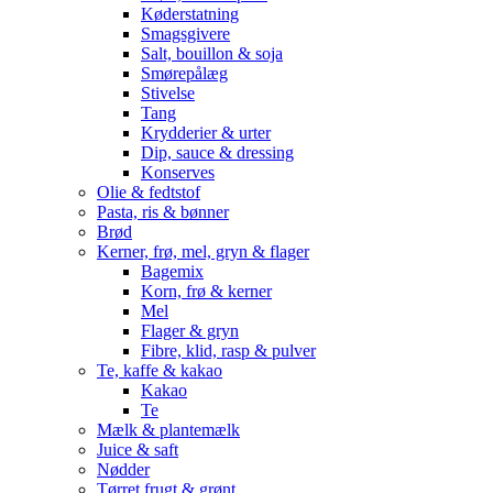
Køderstatning
Smagsgivere
Salt, bouillon & soja
Smørepålæg
Stivelse
Tang
Krydderier & urter
Dip, sauce & dressing
Konserves
Olie & fedtstof
Pasta, ris & bønner
Brød
Kerner, frø, mel, gryn & flager
Bagemix
Korn, frø & kerner
Mel
Flager & gryn
Fibre, klid, rasp & pulver
Te, kaffe & kakao
Kakao
Te
Mælk & plantemælk
Juice & saft
Nødder
Tørret frugt & grønt