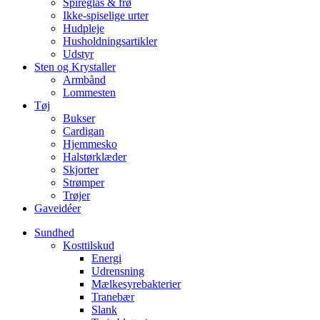
Spireglas & frø
Ikke-spiselige urter
Hudpleje
Husholdningsartikler
Udstyr
Sten og Krystaller
Armbånd
Lommesten
Tøj
Bukser
Cardigan
Hjemmesko
Halstørklæder
Skjorter
Strømper
Trøjer
Gaveidéer
Sundhed
Kosttilskud
Energi
Udrensning
Mælkesyrebakterier
Tranebær
Slank