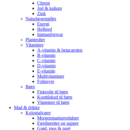
Chrom
Jod & kalium
Zink
Naturlægemidler
Energi
Helbred
Immunforsvar
Planteolier
Vitaminer
A-vitamin & betacaroten
B-vitamin
C-vitamin
D-vitamin
E-vitamin
Multivitaminer
Folinsyre
Børn
Fiskeolie til børn
Kosttilskud til børn
Vitaminer til børn
Mad & drikke
Kolonialvarer
Morgenmadsprodukter
Færdigretter og supper
Grød, mos & puré