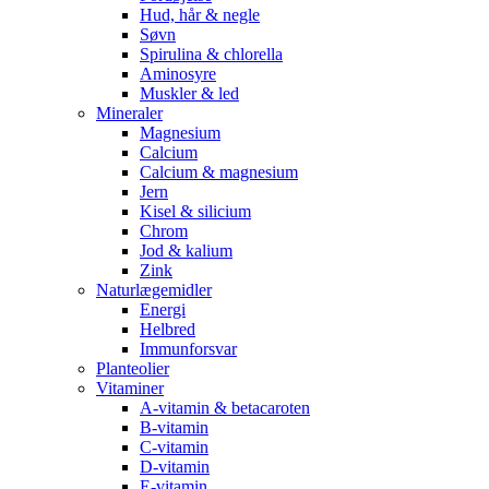
Hud, hår & negle
Søvn
Spirulina & chlorella
Aminosyre
Muskler & led
Mineraler
Magnesium
Calcium
Calcium & magnesium
Jern
Kisel & silicium
Chrom
Jod & kalium
Zink
Naturlægemidler
Energi
Helbred
Immunforsvar
Planteolier
Vitaminer
A-vitamin & betacaroten
B-vitamin
C-vitamin
D-vitamin
E-vitamin