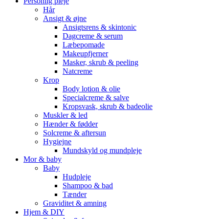
Personlig pleje
Hår
Ansigt & øjne
Ansigtsrens & skintonic
Dagcreme & serum
Læbepomade
Makeupfjerner
Masker, skrub & peeling
Natcreme
Krop
Body lotion & olie
Specialcreme & salve
Kropsvask, skrub & badeolie
Muskler & led
Hænder & fødder
Solcreme & aftersun
Hygiejne
Mundskyld og mundpleje
Mor & baby
Baby
Hudpleje
Shampoo & bad
Tænder
Graviditet & amning
Hjem & DIY