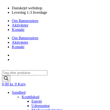
Videre
Danskejet webshop
til
Levering 1-3 hverdage
indhold
Om Bønnespiren
Aktiviteter
Kontakt
Om Bønnespiren
Aktiviteter
Kontakt
Products
search
0,00
kr.
0
Kurv
Sundhed
Kosttilskud
Energi
Udrensning