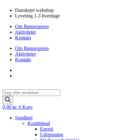
Videre
Danskejet webshop
til
Levering 1-3 hverdage
indhold
Om Bønnespiren
Aktiviteter
Kontakt
Om Bønnespiren
Aktiviteter
Kontakt
Products
search
0,00
kr.
0
Kurv
Sundhed
Kosttilskud
Energi
Udrensning