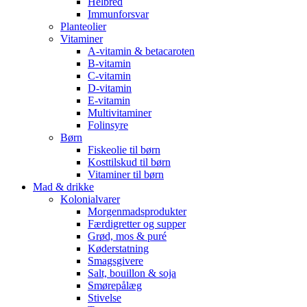
Helbred
Immunforsvar
Planteolier
Vitaminer
A-vitamin & betacaroten
B-vitamin
C-vitamin
D-vitamin
E-vitamin
Multivitaminer
Folinsyre
Børn
Fiskeolie til børn
Kosttilskud til børn
Vitaminer til børn
Mad & drikke
Kolonialvarer
Morgenmadsprodukter
Færdigretter og supper
Grød, mos & puré
Køderstatning
Smagsgivere
Salt, bouillon & soja
Smørepålæg
Stivelse