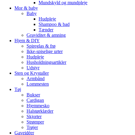
Mundskyld og mundpleje
Mor & baby
Baby
Hudpleje
Shampoo & bad
Tænder
Graviditet & amning
Hjem & DIY
Spireglas & frø
Ikke-spiselige urter
Hudpleje
Husholdningsartikler
Udstyr
Sten og Krystaller
Armbånd
Lommesten
Tøj
Bukser
Cardigan
Hjemmesko
Halstørklæder
Skjorter
Strømper
Trøjer
Gaveidéer