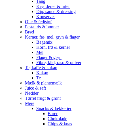
Tang
Krydderier & urter
Dip, sauce & dressing
Konserves
Olie & fedtstof
Pasta, ris & bønner
Brød
Kerner, frø, mel, gryn & flager
Bagemix
Korn, frø & kerner
Mel
Flager & gryn
Fibre, klid, rasp & pulver
Te, kaffe & kakao
Kakao
Te
Mælk & plantemælk
Juice & saft
Nødder
Tørret frugt & grønt
Mere
Snacks & lækkerier
Barer
Chokolade
Chips & knas