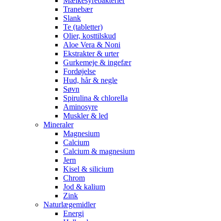
Mælkesyrebakterier
Tranebær
Slank
Te (tabletter)
Olier, kosttilskud
Aloe Vera & Noni
Ekstrakter & urter
Gurkemeje & ingefær
Fordøjelse
Hud, hår & negle
Søvn
Spirulina & chlorella
Aminosyre
Muskler & led
Mineraler
Magnesium
Calcium
Calcium & magnesium
Jern
Kisel & silicium
Chrom
Jod & kalium
Zink
Naturlægemidler
Energi