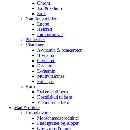
Chrom
Jod & kalium
Zink
Naturlægemidler
Energi
Helbred
Immunforsvar
Planteolier
Vitaminer
A-vitamin & betacaroten
B-vitamin
C-vitamin
D-vitamin
E-vitamin
Multivitaminer
Folinsyre
Børn
Fiskeolie til børn
Kosttilskud til børn
Vitaminer til børn
Mad & drikke
Kolonialvarer
Morgenmadsprodukter
Færdigretter og supper
Grød, mos & puré