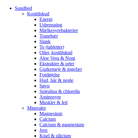
Sundhed
Kosttilskud
Energi
Udrensning
Mælkesyrebakterier
Tranebær
Slank
Te (tabletter)
Olier, kosttilskud
Aloe Vera & Noni
Ekstrakter & urter
Gurkemeje & ingefær
Fordøjelse
Hud, hår & negle
Søvn
Spirulina & chlorella
Aminosyre
Muskler & led
Mineraler
Magnesium
Calcium
Calcium & magnesium
Jern
Kisel & silicium