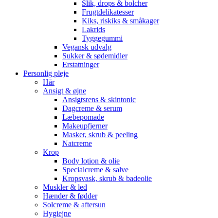
Slik, drops & bolcher
Frugtdelikatesser
Kiks, riskiks & småkager
Lakrids
Tyggegummi
Vegansk udvalg
Sukker & sødemidler
Erstatninger
Personlig pleje
Hår
Ansigt & øjne
Ansigtsrens & skintonic
Dagcreme & serum
Læbepomade
Makeupfjerner
Masker, skrub & peeling
Natcreme
Krop
Body lotion & olie
Specialcreme & salve
Kropsvask, skrub & badeolie
Muskler & led
Hænder & fødder
Solcreme & aftersun
Hygiejne