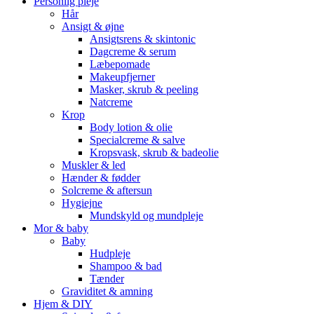
Personlig pleje
Hår
Ansigt & øjne
Ansigtsrens & skintonic
Dagcreme & serum
Læbepomade
Makeupfjerner
Masker, skrub & peeling
Natcreme
Krop
Body lotion & olie
Specialcreme & salve
Kropsvask, skrub & badeolie
Muskler & led
Hænder & fødder
Solcreme & aftersun
Hygiejne
Mundskyld og mundpleje
Mor & baby
Baby
Hudpleje
Shampoo & bad
Tænder
Graviditet & amning
Hjem & DIY