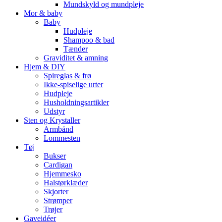
Mundskyld og mundpleje
Mor & baby
Baby
Hudpleje
Shampoo & bad
Tænder
Graviditet & amning
Hjem & DIY
Spireglas & frø
Ikke-spiselige urter
Hudpleje
Husholdningsartikler
Udstyr
Sten og Krystaller
Armbånd
Lommesten
Tøj
Bukser
Cardigan
Hjemmesko
Halstørklæder
Skjorter
Strømper
Trøjer
Gaveidéer