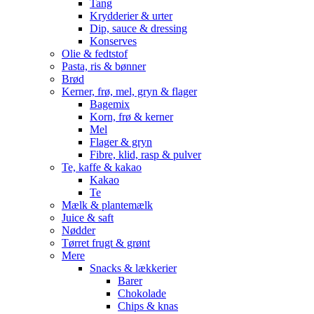
Tang
Krydderier & urter
Dip, sauce & dressing
Konserves
Olie & fedtstof
Pasta, ris & bønner
Brød
Kerner, frø, mel, gryn & flager
Bagemix
Korn, frø & kerner
Mel
Flager & gryn
Fibre, klid, rasp & pulver
Te, kaffe & kakao
Kakao
Te
Mælk & plantemælk
Juice & saft
Nødder
Tørret frugt & grønt
Mere
Snacks & lækkerier
Barer
Chokolade
Chips & knas