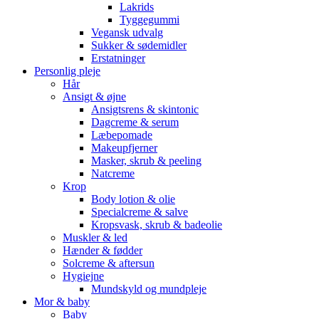
Lakrids
Tyggegummi
Vegansk udvalg
Sukker & sødemidler
Erstatninger
Personlig pleje
Hår
Ansigt & øjne
Ansigtsrens & skintonic
Dagcreme & serum
Læbepomade
Makeupfjerner
Masker, skrub & peeling
Natcreme
Krop
Body lotion & olie
Specialcreme & salve
Kropsvask, skrub & badeolie
Muskler & led
Hænder & fødder
Solcreme & aftersun
Hygiejne
Mundskyld og mundpleje
Mor & baby
Baby