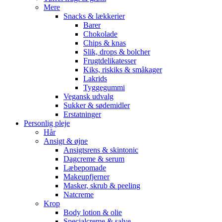
Mere
Snacks & lækkerier
Barer
Chokolade
Chips & knas
Slik, drops & bolcher
Frugtdelikatesser
Kiks, riskiks & småkager
Lakrids
Tyggegummi
Vegansk udvalg
Sukker & sødemidler
Erstatninger
Personlig pleje
Hår
Ansigt & øjne
Ansigtsrens & skintonic
Dagcreme & serum
Læbepomade
Makeupfjerner
Masker, skrub & peeling
Natcreme
Krop
Body lotion & olie
Specialcreme & salve