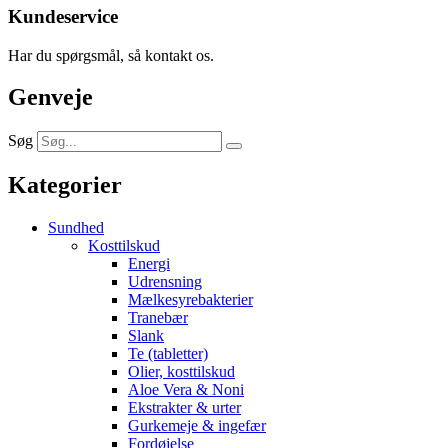
Kundeservice
Har du spørgsmål, så kontakt os.
Genveje
Søg
Kategorier
Sundhed
Kosttilskud
Energi
Udrensning
Mælkesyrebakterier
Tranebær
Slank
Te (tabletter)
Olier, kosttilskud
Aloe Vera & Noni
Ekstrakter & urter
Gurkemeje & ingefær
Fordøjelse