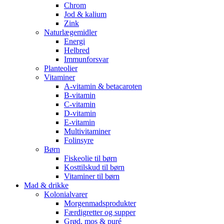
Chrom
Jod & kalium
Zink
Naturlægemidler
Energi
Helbred
Immunforsvar
Planteolier
Vitaminer
A-vitamin & betacaroten
B-vitamin
C-vitamin
D-vitamin
E-vitamin
Multivitaminer
Folinsyre
Børn
Fiskeolie til børn
Kosttilskud til børn
Vitaminer til børn
Mad & drikke
Kolonialvarer
Morgenmadsprodukter
Færdigretter og supper
Grød, mos & puré