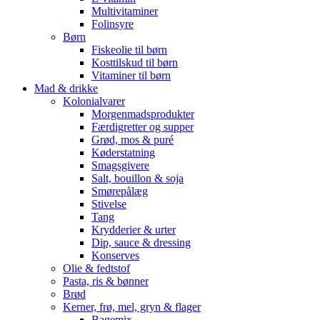
Multivitaminer
Folinsyre
Børn
Fiskeolie til børn
Kosttilskud til børn
Vitaminer til børn
Mad & drikke
Kolonialvarer
Morgenmadsprodukter
Færdigretter og supper
Grød, mos & puré
Køderstatning
Smagsgivere
Salt, bouillon & soja
Smørepålæg
Stivelse
Tang
Krydderier & urter
Dip, sauce & dressing
Konserves
Olie & fedtstof
Pasta, ris & bønner
Brød
Kerner, frø, mel, gryn & flager
Bagemix