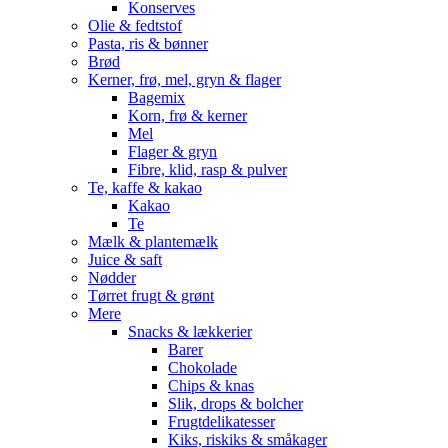
Konserves
Olie & fedtstof
Pasta, ris & bønner
Brød
Kerner, frø, mel, gryn & flager
Bagemix
Korn, frø & kerner
Mel
Flager & gryn
Fibre, klid, rasp & pulver
Te, kaffe & kakao
Kakao
Te
Mælk & plantemælk
Juice & saft
Nødder
Tørret frugt & grønt
Mere
Snacks & lækkerier
Barer
Chokolade
Chips & knas
Slik, drops & bolcher
Frugtdelikatesser
Kiks, riskiks & småkager