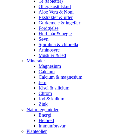
Te (tabletter)
Olier, kosttilskud
Aloe Vera & Noni
Ekstrakter & urter
Gurkemeje & ingefær
Fordøjelse
Hud, hår & negle
Søvn
Spirulina & chlorella
Aminosyre
Muskler & led
Mineraler
Magnesium
Calcium
Calcium & magnesium
Jern
Kisel & silicium
Chrom
Jod & kalium
Zink
Naturlægemidler
Energi
Helbred
Immunforsvar
Planteolier