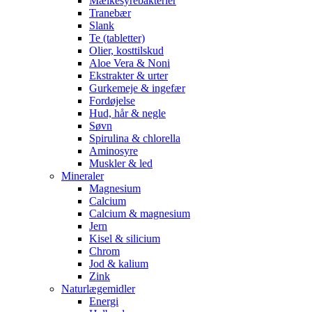
Mælkesyrebakterier
Tranebær
Slank
Te (tabletter)
Olier, kosttilskud
Aloe Vera & Noni
Ekstrakter & urter
Gurkemeje & ingefær
Fordøjelse
Hud, hår & negle
Søvn
Spirulina & chlorella
Aminosyre
Muskler & led
Mineraler
Magnesium
Calcium
Calcium & magnesium
Jern
Kisel & silicium
Chrom
Jod & kalium
Zink
Naturlægemidler
Energi