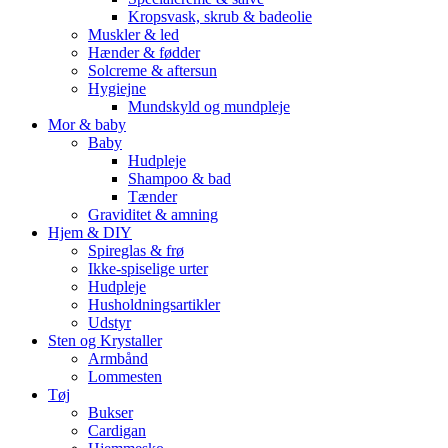
Kropsvask, skrub & badeolie
Muskler & led
Hænder & fødder
Solcreme & aftersun
Hygiejne
Mundskyld og mundpleje
Mor & baby
Baby
Hudpleje
Shampoo & bad
Tænder
Graviditet & amning
Hjem & DIY
Spireglas & frø
Ikke-spiselige urter
Hudpleje
Husholdningsartikler
Udstyr
Sten og Krystaller
Armbånd
Lommesten
Tøj
Bukser
Cardigan