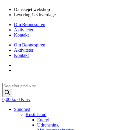
Videre
Danskejet webshop
til
Levering 1-3 hverdage
indhold
Om Bønnespiren
Aktiviteter
Kontakt
Om Bønnespiren
Aktiviteter
Kontakt
Products
search
0,00
kr.
0
Kurv
Sundhed
Kosttilskud
Energi
Udrensning