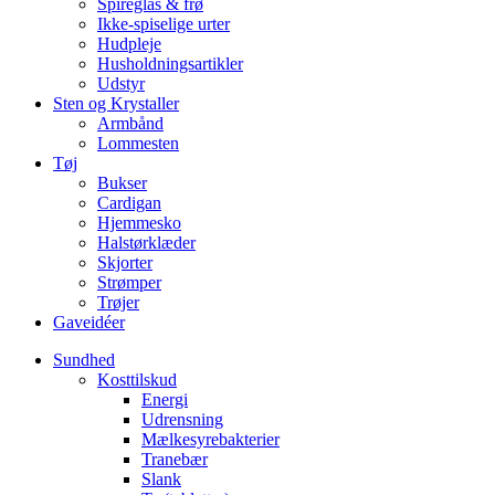
Spireglas & frø
Ikke-spiselige urter
Hudpleje
Husholdningsartikler
Udstyr
Sten og Krystaller
Armbånd
Lommesten
Tøj
Bukser
Cardigan
Hjemmesko
Halstørklæder
Skjorter
Strømper
Trøjer
Gaveidéer
Sundhed
Kosttilskud
Energi
Udrensning
Mælkesyrebakterier
Tranebær
Slank