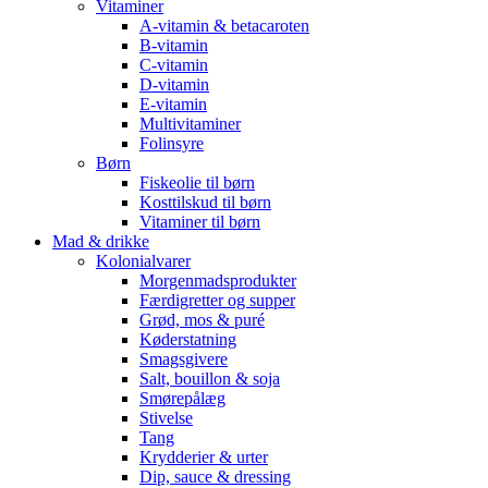
Vitaminer
A-vitamin & betacaroten
B-vitamin
C-vitamin
D-vitamin
E-vitamin
Multivitaminer
Folinsyre
Børn
Fiskeolie til børn
Kosttilskud til børn
Vitaminer til børn
Mad & drikke
Kolonialvarer
Morgenmadsprodukter
Færdigretter og supper
Grød, mos & puré
Køderstatning
Smagsgivere
Salt, bouillon & soja
Smørepålæg
Stivelse
Tang
Krydderier & urter
Dip, sauce & dressing