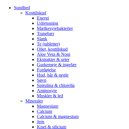
Sundhed
Kosttilskud
Energi
Udrensning
Mælkesyrebakterier
Tranebær
Slank
Te (tabletter)
Olier, kosttilskud
Aloe Vera & Noni
Ekstrakter & urter
Gurkemeje & ingefær
Fordøjelse
Hud, hår & negle
Søvn
Spirulina & chlorella
Aminosyre
Muskler & led
Mineraler
Magnesium
Calcium
Calcium & magnesium
Jern
Kisel & silicium