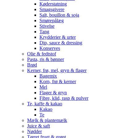
Køderstatning
Smagsgivere
Salt, bouillon & soja
Smørepålæg
Stivelse
Tang
Krydderier & urter
Dip, sauce & dressing
Konserves
Olie & fedtstof
Pasta, ris & bønner
Brød
Kerner, frø, mel, gryn & flager
Bagemix
Korn, frø & kerner
Mel
Flager & gryn
Fibre, klid, rasp & pulver
Te, kaffe & kakao
Kakao
Te
Mælk & plantemælk
Juice & saft
Nødder
Tørret frugt & grønt