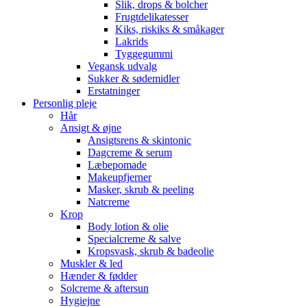
Slik, drops & bolcher
Frugtdelikatesser
Kiks, riskiks & småkager
Lakrids
Tyggegummi
Vegansk udvalg
Sukker & sødemidler
Erstatninger
Personlig pleje
Hår
Ansigt & øjne
Ansigtsrens & skintonic
Dagcreme & serum
Læbepomade
Makeupfjerner
Masker, skrub & peeling
Natcreme
Krop
Body lotion & olie
Specialcreme & salve
Kropsvask, skrub & badeolie
Muskler & led
Hænder & fødder
Solcreme & aftersun
Hygiejne