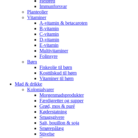
Helbred
Immunforsvar
Planteolier
Vitaminer
A-vitamin & betacaroten
B-vitamin
C-vitamin
D-vitamin
E-vitamin
Multivitaminer
Folinsyre
Børn
Fiskeolie til børn
Kosttilskud til børn
Vitaminer til børn
Mad & drikke
Kolonialvarer
Morgenmadsprodukter
Færdigretter og supper
Grød, mos & puré
Køderstatning
Smagsgivere
Salt, bouillon & soja
Smørepålæg
Stivelse