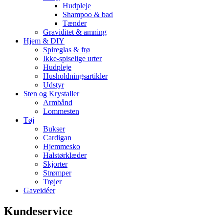
Hudpleje
Shampoo & bad
Tænder
Graviditet & amning
Hjem & DIY
Spireglas & frø
Ikke-spiselige urter
Hudpleje
Husholdningsartikler
Udstyr
Sten og Krystaller
Armbånd
Lommesten
Tøj
Bukser
Cardigan
Hjemmesko
Halstørklæder
Skjorter
Strømper
Trøjer
Gaveidéer
Kundeservice