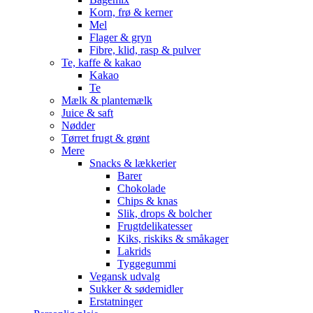
Korn, frø & kerner
Mel
Flager & gryn
Fibre, klid, rasp & pulver
Te, kaffe & kakao
Kakao
Te
Mælk & plantemælk
Juice & saft
Nødder
Tørret frugt & grønt
Mere
Snacks & lækkerier
Barer
Chokolade
Chips & knas
Slik, drops & bolcher
Frugtdelikatesser
Kiks, riskiks & småkager
Lakrids
Tyggegummi
Vegansk udvalg
Sukker & sødemidler
Erstatninger