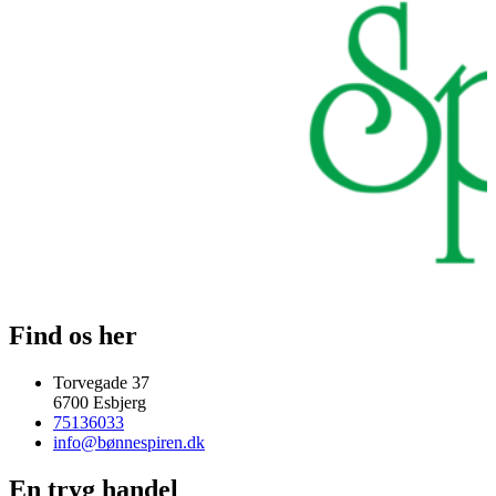
Find os her
Torvegade 37
6700 Esbjerg
75136033
info@bønnespiren.dk
En tryg handel