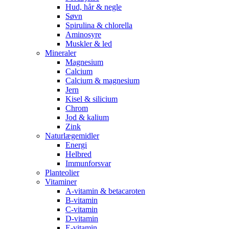
Hud, hår & negle
Søvn
Spirulina & chlorella
Aminosyre
Muskler & led
Mineraler
Magnesium
Calcium
Calcium & magnesium
Jern
Kisel & silicium
Chrom
Jod & kalium
Zink
Naturlægemidler
Energi
Helbred
Immunforsvar
Planteolier
Vitaminer
A-vitamin & betacaroten
B-vitamin
C-vitamin
D-vitamin
E-vitamin