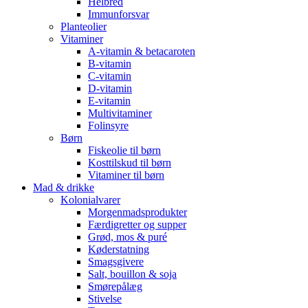
Helbred
Immunforsvar
Planteolier
Vitaminer
A-vitamin & betacaroten
B-vitamin
C-vitamin
D-vitamin
E-vitamin
Multivitaminer
Folinsyre
Børn
Fiskeolie til børn
Kosttilskud til børn
Vitaminer til børn
Mad & drikke
Kolonialvarer
Morgenmadsprodukter
Færdigretter og supper
Grød, mos & puré
Køderstatning
Smagsgivere
Salt, bouillon & soja
Smørepålæg
Stivelse