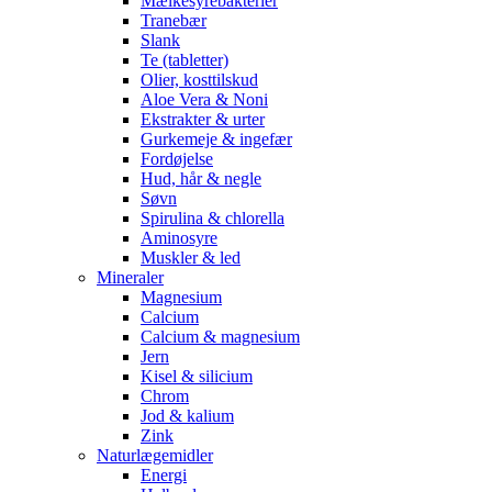
Mælkesyrebakterier
Tranebær
Slank
Te (tabletter)
Olier, kosttilskud
Aloe Vera & Noni
Ekstrakter & urter
Gurkemeje & ingefær
Fordøjelse
Hud, hår & negle
Søvn
Spirulina & chlorella
Aminosyre
Muskler & led
Mineraler
Magnesium
Calcium
Calcium & magnesium
Jern
Kisel & silicium
Chrom
Jod & kalium
Zink
Naturlægemidler
Energi