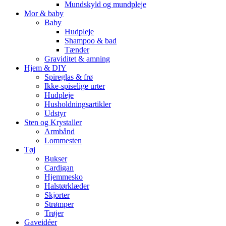
Mundskyld og mundpleje
Mor & baby
Baby
Hudpleje
Shampoo & bad
Tænder
Graviditet & amning
Hjem & DIY
Spireglas & frø
Ikke-spiselige urter
Hudpleje
Husholdningsartikler
Udstyr
Sten og Krystaller
Armbånd
Lommesten
Tøj
Bukser
Cardigan
Hjemmesko
Halstørklæder
Skjorter
Strømper
Trøjer
Gaveidéer