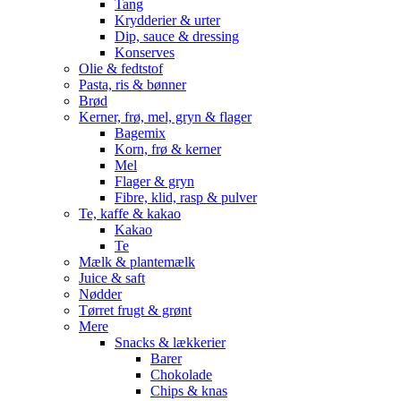
Tang
Krydderier & urter
Dip, sauce & dressing
Konserves
Olie & fedtstof
Pasta, ris & bønner
Brød
Kerner, frø, mel, gryn & flager
Bagemix
Korn, frø & kerner
Mel
Flager & gryn
Fibre, klid, rasp & pulver
Te, kaffe & kakao
Kakao
Te
Mælk & plantemælk
Juice & saft
Nødder
Tørret frugt & grønt
Mere
Snacks & lækkerier
Barer
Chokolade
Chips & knas