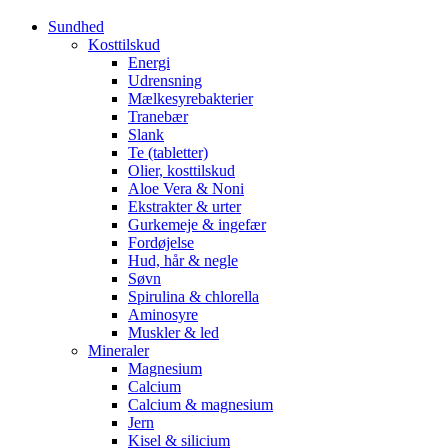
Sundhed
Kosttilskud
Energi
Udrensning
Mælkesyrebakterier
Tranebær
Slank
Te (tabletter)
Olier, kosttilskud
Aloe Vera & Noni
Ekstrakter & urter
Gurkemeje & ingefær
Fordøjelse
Hud, hår & negle
Søvn
Spirulina & chlorella
Aminosyre
Muskler & led
Mineraler
Magnesium
Calcium
Calcium & magnesium
Jern
Kisel & silicium