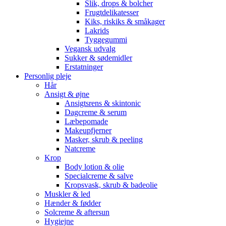
Slik, drops & bolcher
Frugtdelikatesser
Kiks, riskiks & småkager
Lakrids
Tyggegummi
Vegansk udvalg
Sukker & sødemidler
Erstatninger
Personlig pleje
Hår
Ansigt & øjne
Ansigtsrens & skintonic
Dagcreme & serum
Læbepomade
Makeupfjerner
Masker, skrub & peeling
Natcreme
Krop
Body lotion & olie
Specialcreme & salve
Kropsvask, skrub & badeolie
Muskler & led
Hænder & fødder
Solcreme & aftersun
Hygiejne