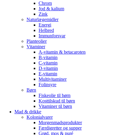
Chrom
Jod & kalium
Zink
Naturlægemidler
Energi
Helbred
Immunforsvar
Planteolier
Vitaminer
A-vitamin & betacaroten
B-vitamin
C-vitamin
D-vitamin
E-vitamin
Multivitaminer
Folinsyre
Børn
Fiskeolie til børn
Kosttilskud til børn
Vitaminer til børn
Mad & drikke
Kolonialvarer
Morgenmadsprodukter
Færdigretter og supper
Grød, mos & puré