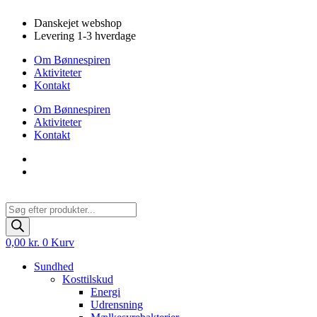
Videre
Danskejet webshop
til
Levering 1-3 hverdage
indhold
Om Bønnespiren
Aktiviteter
Kontakt
Om Bønnespiren
Aktiviteter
Kontakt
Products
search
0,00
kr.
0
Kurv
Sundhed
Kosttilskud
Energi
Udrensning