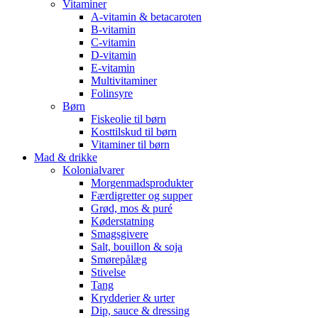
Vitaminer
A-vitamin & betacaroten
B-vitamin
C-vitamin
D-vitamin
E-vitamin
Multivitaminer
Folinsyre
Børn
Fiskeolie til børn
Kosttilskud til børn
Vitaminer til børn
Mad & drikke
Kolonialvarer
Morgenmadsprodukter
Færdigretter og supper
Grød, mos & puré
Køderstatning
Smagsgivere
Salt, bouillon & soja
Smørepålæg
Stivelse
Tang
Krydderier & urter
Dip, sauce & dressing