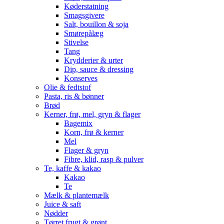
Køderstatning
Smagsgivere
Salt, bouillon & soja
Smørepålæg
Stivelse
Tang
Krydderier & urter
Dip, sauce & dressing
Konserves
Olie & fedtstof
Pasta, ris & bønner
Brød
Kerner, frø, mel, gryn & flager
Bagemix
Korn, frø & kerner
Mel
Flager & gryn
Fibre, klid, rasp & pulver
Te, kaffe & kakao
Kakao
Te
Mælk & plantemælk
Juice & saft
Nødder
Tørret frugt & grønt