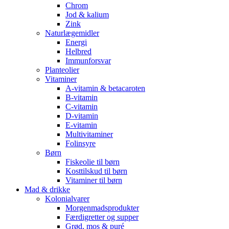
Chrom
Jod & kalium
Zink
Naturlægemidler
Energi
Helbred
Immunforsvar
Planteolier
Vitaminer
A-vitamin & betacaroten
B-vitamin
C-vitamin
D-vitamin
E-vitamin
Multivitaminer
Folinsyre
Børn
Fiskeolie til børn
Kosttilskud til børn
Vitaminer til børn
Mad & drikke
Kolonialvarer
Morgenmadsprodukter
Færdigretter og supper
Grød, mos & puré