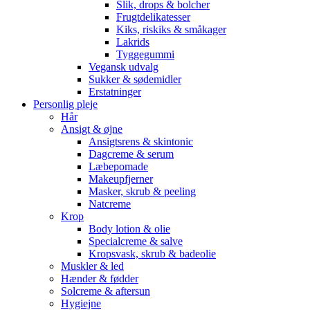
Slik, drops & bolcher
Frugtdelikatesser
Kiks, riskiks & småkager
Lakrids
Tyggegummi
Vegansk udvalg
Sukker & sødemidler
Erstatninger
Personlig pleje
Hår
Ansigt & øjne
Ansigtsrens & skintonic
Dagcreme & serum
Læbepomade
Makeupfjerner
Masker, skrub & peeling
Natcreme
Krop
Body lotion & olie
Specialcreme & salve
Kropsvask, skrub & badeolie
Muskler & led
Hænder & fødder
Solcreme & aftersun
Hygiejne