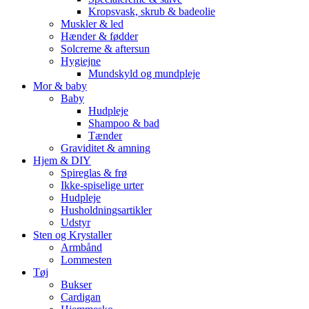
Kropsvask, skrub & badeolie
Muskler & led
Hænder & fødder
Solcreme & aftersun
Hygiejne
Mundskyld og mundpleje
Mor & baby
Baby
Hudpleje
Shampoo & bad
Tænder
Graviditet & amning
Hjem & DIY
Spireglas & frø
Ikke-spiselige urter
Hudpleje
Husholdningsartikler
Udstyr
Sten og Krystaller
Armbånd
Lommesten
Tøj
Bukser
Cardigan