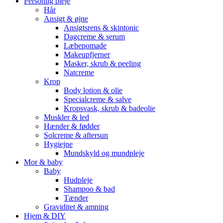
Personlig pleje
Hår
Ansigt & øjne
Ansigtsrens & skintonic
Dagcreme & serum
Læbepomade
Makeupfjerner
Masker, skrub & peeling
Natcreme
Krop
Body lotion & olie
Specialcreme & salve
Kropsvask, skrub & badeolie
Muskler & led
Hænder & fødder
Solcreme & aftersun
Hygiejne
Mundskyld og mundpleje
Mor & baby
Baby
Hudpleje
Shampoo & bad
Tænder
Graviditet & amning
Hjem & DIY