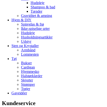
Hudpleje
Shampoo & bad
Tænder
Graviditet & amning
Hjem & DIY
Spireglas & frø
Ikke-spiselige urter
Hudpleje
Husholdningsartikler
Udstyr
Sten og Krystaller
Armbånd
Lommesten
Tøj
Bukser
Cardigan
Hjemmesko
Halstørklæder
Skjorter
Strømper
Trøjer
Gaveidéer
Kundeservice