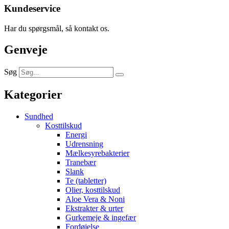
Kundeservice
Har du spørgsmål, så kontakt os.
Genveje
Søg
Kategorier
Sundhed
Kosttilskud
Energi
Udrensning
Mælkesyrebakterier
Tranebær
Slank
Te (tabletter)
Olier, kosttilskud
Aloe Vera & Noni
Ekstrakter & urter
Gurkemeje & ingefær
Fordøjelse