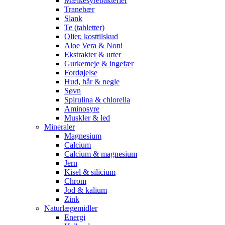
Mælkesyrebakterier
Tranebær
Slank
Te (tabletter)
Olier, kosttilskud
Aloe Vera & Noni
Ekstrakter & urter
Gurkemeje & ingefær
Fordøjelse
Hud, hår & negle
Søvn
Spirulina & chlorella
Aminosyre
Muskler & led
Mineraler
Magnesium
Calcium
Calcium & magnesium
Jern
Kisel & silicium
Chrom
Jod & kalium
Zink
Naturlægemidler
Energi