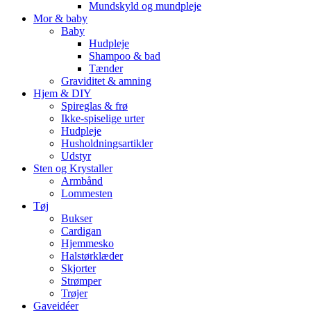
Mundskyld og mundpleje
Mor & baby
Baby
Hudpleje
Shampoo & bad
Tænder
Graviditet & amning
Hjem & DIY
Spireglas & frø
Ikke-spiselige urter
Hudpleje
Husholdningsartikler
Udstyr
Sten og Krystaller
Armbånd
Lommesten
Tøj
Bukser
Cardigan
Hjemmesko
Halstørklæder
Skjorter
Strømper
Trøjer
Gaveidéer