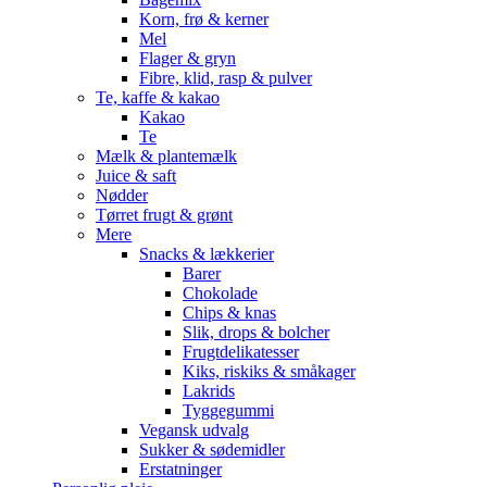
Korn, frø & kerner
Mel
Flager & gryn
Fibre, klid, rasp & pulver
Te, kaffe & kakao
Kakao
Te
Mælk & plantemælk
Juice & saft
Nødder
Tørret frugt & grønt
Mere
Snacks & lækkerier
Barer
Chokolade
Chips & knas
Slik, drops & bolcher
Frugtdelikatesser
Kiks, riskiks & småkager
Lakrids
Tyggegummi
Vegansk udvalg
Sukker & sødemidler
Erstatninger