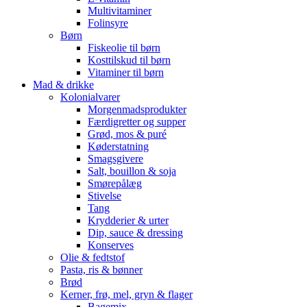
Multivitaminer
Folinsyre
Børn
Fiskeolie til børn
Kosttilskud til børn
Vitaminer til børn
Mad & drikke
Kolonialvarer
Morgenmadsprodukter
Færdigretter og supper
Grød, mos & puré
Køderstatning
Smagsgivere
Salt, bouillon & soja
Smørepålæg
Stivelse
Tang
Krydderier & urter
Dip, sauce & dressing
Konserves
Olie & fedtstof
Pasta, ris & bønner
Brød
Kerner, frø, mel, gryn & flager
Bagemix