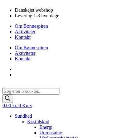
Videre
Danskejet webshop
til
Levering 1-3 hverdage
indhold
Om Bønnespiren
Aktiviteter
Kontakt
Om Bønnespiren
Aktiviteter
Kontakt
Products
search
0,00
kr.
0
Kurv
Sundhed
Kosttilskud
Energi
Udrensning