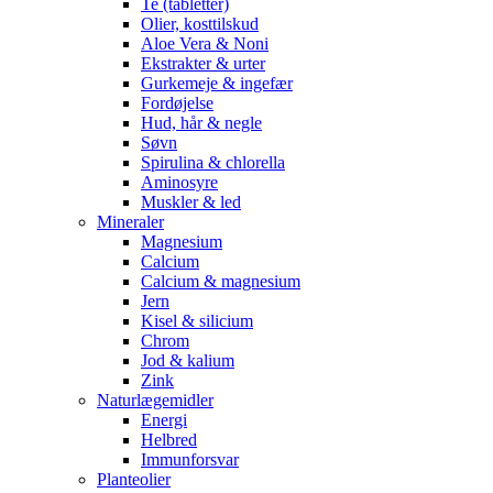
Te (tabletter)
Olier, kosttilskud
Aloe Vera & Noni
Ekstrakter & urter
Gurkemeje & ingefær
Fordøjelse
Hud, hår & negle
Søvn
Spirulina & chlorella
Aminosyre
Muskler & led
Mineraler
Magnesium
Calcium
Calcium & magnesium
Jern
Kisel & silicium
Chrom
Jod & kalium
Zink
Naturlægemidler
Energi
Helbred
Immunforsvar
Planteolier