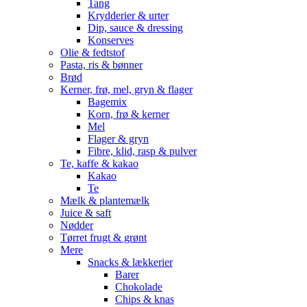
Tang
Krydderier & urter
Dip, sauce & dressing
Konserves
Olie & fedtstof
Pasta, ris & bønner
Brød
Kerner, frø, mel, gryn & flager
Bagemix
Korn, frø & kerner
Mel
Flager & gryn
Fibre, klid, rasp & pulver
Te, kaffe & kakao
Kakao
Te
Mælk & plantemælk
Juice & saft
Nødder
Tørret frugt & grønt
Mere
Snacks & lækkerier
Barer
Chokolade
Chips & knas