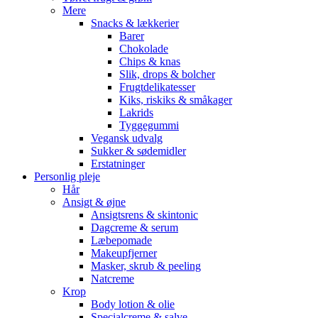
Mere
Snacks & lækkerier
Barer
Chokolade
Chips & knas
Slik, drops & bolcher
Frugtdelikatesser
Kiks, riskiks & småkager
Lakrids
Tyggegummi
Vegansk udvalg
Sukker & sødemidler
Erstatninger
Personlig pleje
Hår
Ansigt & øjne
Ansigtsrens & skintonic
Dagcreme & serum
Læbepomade
Makeupfjerner
Masker, skrub & peeling
Natcreme
Krop
Body lotion & olie
Specialcreme & salve