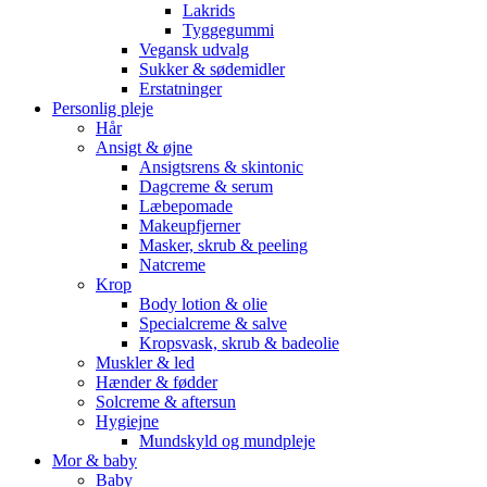
Lakrids
Tyggegummi
Vegansk udvalg
Sukker & sødemidler
Erstatninger
Personlig pleje
Hår
Ansigt & øjne
Ansigtsrens & skintonic
Dagcreme & serum
Læbepomade
Makeupfjerner
Masker, skrub & peeling
Natcreme
Krop
Body lotion & olie
Specialcreme & salve
Kropsvask, skrub & badeolie
Muskler & led
Hænder & fødder
Solcreme & aftersun
Hygiejne
Mundskyld og mundpleje
Mor & baby
Baby