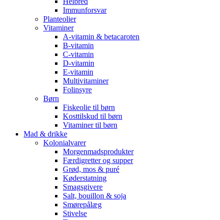
Helbred
Immunforsvar
Planteolier
Vitaminer
A-vitamin & betacaroten
B-vitamin
C-vitamin
D-vitamin
E-vitamin
Multivitaminer
Folinsyre
Børn
Fiskeolie til børn
Kosttilskud til børn
Vitaminer til børn
Mad & drikke
Kolonialvarer
Morgenmadsprodukter
Færdigretter og supper
Grød, mos & puré
Køderstatning
Smagsgivere
Salt, bouillon & soja
Smørepålæg
Stivelse