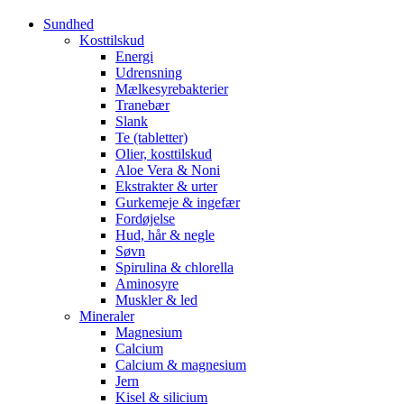
Sundhed
Kosttilskud
Energi
Udrensning
Mælkesyrebakterier
Tranebær
Slank
Te (tabletter)
Olier, kosttilskud
Aloe Vera & Noni
Ekstrakter & urter
Gurkemeje & ingefær
Fordøjelse
Hud, hår & negle
Søvn
Spirulina & chlorella
Aminosyre
Muskler & led
Mineraler
Magnesium
Calcium
Calcium & magnesium
Jern
Kisel & silicium