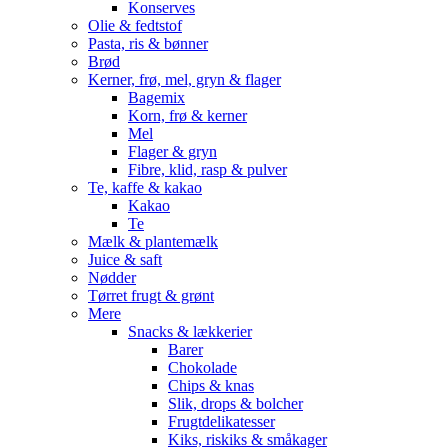
Konserves
Olie & fedtstof
Pasta, ris & bønner
Brød
Kerner, frø, mel, gryn & flager
Bagemix
Korn, frø & kerner
Mel
Flager & gryn
Fibre, klid, rasp & pulver
Te, kaffe & kakao
Kakao
Te
Mælk & plantemælk
Juice & saft
Nødder
Tørret frugt & grønt
Mere
Snacks & lækkerier
Barer
Chokolade
Chips & knas
Slik, drops & bolcher
Frugtdelikatesser
Kiks, riskiks & småkager