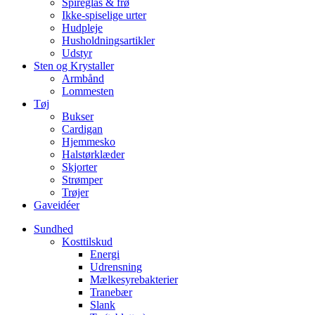
Spireglas & frø
Ikke-spiselige urter
Hudpleje
Husholdningsartikler
Udstyr
Sten og Krystaller
Armbånd
Lommesten
Tøj
Bukser
Cardigan
Hjemmesko
Halstørklæder
Skjorter
Strømper
Trøjer
Gaveidéer
Sundhed
Kosttilskud
Energi
Udrensning
Mælkesyrebakterier
Tranebær
Slank