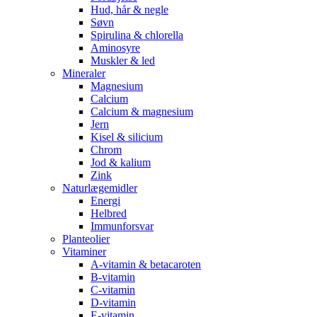
Hud, hår & negle
Søvn
Spirulina & chlorella
Aminosyre
Muskler & led
Mineraler
Magnesium
Calcium
Calcium & magnesium
Jern
Kisel & silicium
Chrom
Jod & kalium
Zink
Naturlægemidler
Energi
Helbred
Immunforsvar
Planteolier
Vitaminer
A-vitamin & betacaroten
B-vitamin
C-vitamin
D-vitamin
E-vitamin