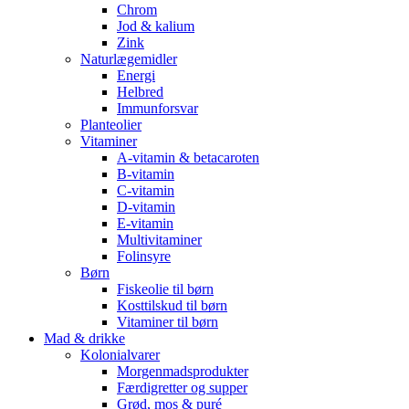
Chrom
Jod & kalium
Zink
Naturlægemidler
Energi
Helbred
Immunforsvar
Planteolier
Vitaminer
A-vitamin & betacaroten
B-vitamin
C-vitamin
D-vitamin
E-vitamin
Multivitaminer
Folinsyre
Børn
Fiskeolie til børn
Kosttilskud til børn
Vitaminer til børn
Mad & drikke
Kolonialvarer
Morgenmadsprodukter
Færdigretter og supper
Grød, mos & puré