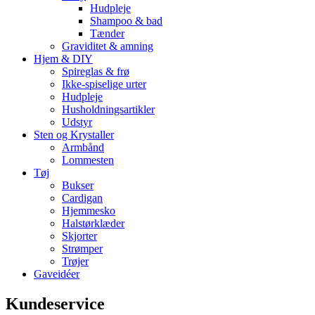
Hudpleje
Shampoo & bad
Tænder
Graviditet & amning
Hjem & DIY
Spireglas & frø
Ikke-spiselige urter
Hudpleje
Husholdningsartikler
Udstyr
Sten og Krystaller
Armbånd
Lommesten
Tøj
Bukser
Cardigan
Hjemmesko
Halstørklæder
Skjorter
Strømper
Trøjer
Gaveidéer
Kundeservice