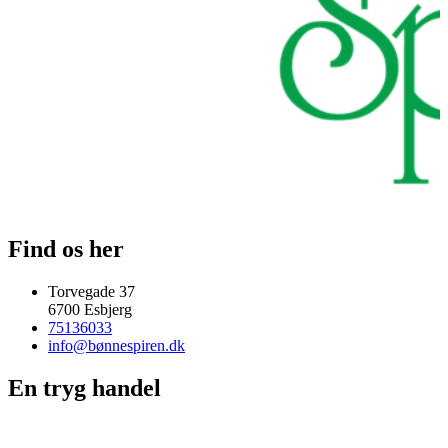
Find os her
Torvegade 37
6700 Esbjerg
75136033
info@bønnespiren.dk
En tryg handel