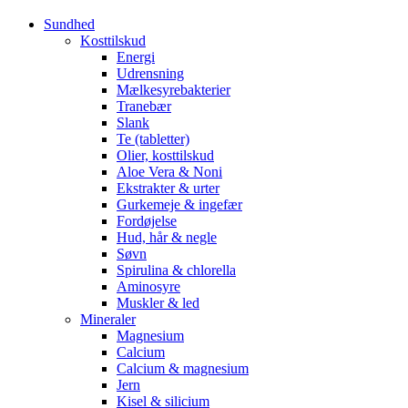
Sundhed
Kosttilskud
Energi
Udrensning
Mælkesyrebakterier
Tranebær
Slank
Te (tabletter)
Olier, kosttilskud
Aloe Vera & Noni
Ekstrakter & urter
Gurkemeje & ingefær
Fordøjelse
Hud, hår & negle
Søvn
Spirulina & chlorella
Aminosyre
Muskler & led
Mineraler
Magnesium
Calcium
Calcium & magnesium
Jern
Kisel & silicium