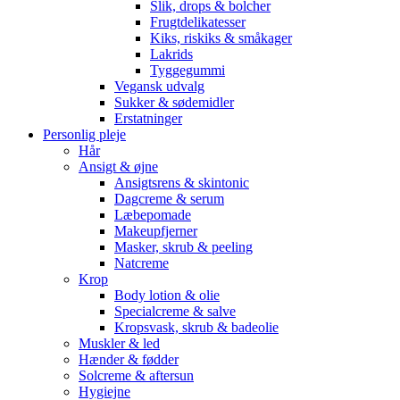
Slik, drops & bolcher
Frugtdelikatesser
Kiks, riskiks & småkager
Lakrids
Tyggegummi
Vegansk udvalg
Sukker & sødemidler
Erstatninger
Personlig pleje
Hår
Ansigt & øjne
Ansigtsrens & skintonic
Dagcreme & serum
Læbepomade
Makeupfjerner
Masker, skrub & peeling
Natcreme
Krop
Body lotion & olie
Specialcreme & salve
Kropsvask, skrub & badeolie
Muskler & led
Hænder & fødder
Solcreme & aftersun
Hygiejne