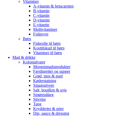
Vitaminer
A-vitamin & betacaroten
B-vitamin
C-vitamin
D-vitamin
E-vitamin
Multivitaminer
Folinsyre
Børn
Fiskeolie til børn
Kosttilskud til børn
Vitaminer til børn
Mad & drikke
Kolonialvarer
Morgenmadsprodukter
Færdigretter og supper
Grød, mos & puré
Køderstatning
Smagsgivere
Salt, bouillon & soja
Smørepålæg
Stivelse
Tang
Krydderier & urter
Dip, sauce & dressing