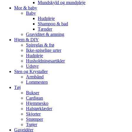
Mundskyld og mundpleje
Mor & baby
Baby
Hudpleje
Shampoo & bad
Tænder
Graviditet & amning
Hjem & DIY
Spireglas & frø
Ikke-spiselige urter
Hudpleje
Husholdningsartikler
Udstyr
Sten og Krystaller
Armbånd
Lommesten
Tøj
Bukser
Cardigan
Hjemmesko
Halstørklæder
Skjorter
Strømper
Trøjer
Gaveidéer