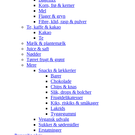
Korn, frø & kerner
Mel
Flager & gryn
Fibre, klid, rasp & pulver
Te, kaffe & kakao
Kakao
Te
Mælk & plantemælk
Juice & saft
Nødder
Tørret frugt & grønt
Mere
Snacks & lækkerier
Barer
Chokolade
Chips & knas
Slik, drops & bolcher
Frugtdelikatesser
Kiks, riskiks & småkager
Lakrids
Tyggegummi
Vegansk udvalg
Sukker & sødemidler
Erstatninger