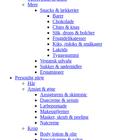
Mere
Snacks & lækkerier
Barer
Chokolade
Chips & knas
Slik, drops & bolcher
Frugtdelikatesser
Kiks, riskiks & småkager
Lakrids
Tyggegummi
Vegansk udvalg
Sukker & sødemidler
Erstatninger
Personlig pleje
Hår
Ansigt & øjne
Ansigtsrens & skintonic
Dagcreme & serum
Læbepomade
Makeupfjerner
Masker, skrub & peeling
Natcreme
Krop
Body lotion & olie
Specialcreme & salve