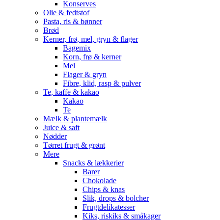
Konserves
Olie & fedtstof
Pasta, ris & bønner
Brød
Kerner, frø, mel, gryn & flager
Bagemix
Korn, frø & kerner
Mel
Flager & gryn
Fibre, klid, rasp & pulver
Te, kaffe & kakao
Kakao
Te
Mælk & plantemælk
Juice & saft
Nødder
Tørret frugt & grønt
Mere
Snacks & lækkerier
Barer
Chokolade
Chips & knas
Slik, drops & bolcher
Frugtdelikatesser
Kiks, riskiks & småkager