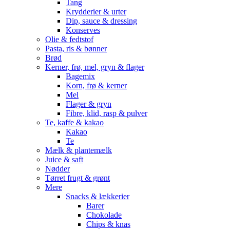
Tang
Krydderier & urter
Dip, sauce & dressing
Konserves
Olie & fedtstof
Pasta, ris & bønner
Brød
Kerner, frø, mel, gryn & flager
Bagemix
Korn, frø & kerner
Mel
Flager & gryn
Fibre, klid, rasp & pulver
Te, kaffe & kakao
Kakao
Te
Mælk & plantemælk
Juice & saft
Nødder
Tørret frugt & grønt
Mere
Snacks & lækkerier
Barer
Chokolade
Chips & knas