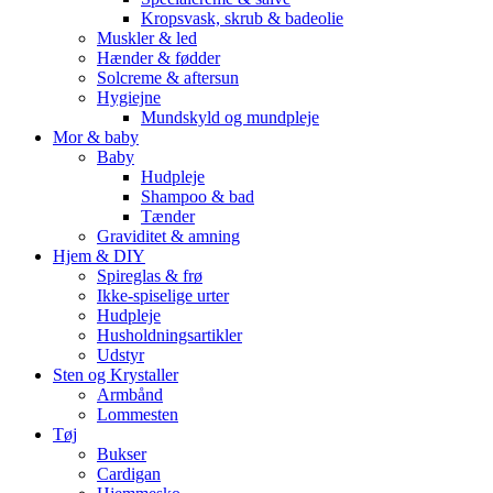
Kropsvask, skrub & badeolie
Muskler & led
Hænder & fødder
Solcreme & aftersun
Hygiejne
Mundskyld og mundpleje
Mor & baby
Baby
Hudpleje
Shampoo & bad
Tænder
Graviditet & amning
Hjem & DIY
Spireglas & frø
Ikke-spiselige urter
Hudpleje
Husholdningsartikler
Udstyr
Sten og Krystaller
Armbånd
Lommesten
Tøj
Bukser
Cardigan