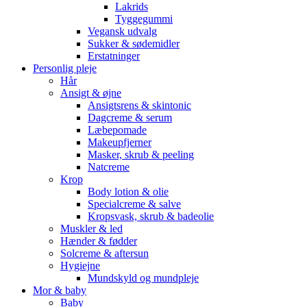
Lakrids
Tyggegummi
Vegansk udvalg
Sukker & sødemidler
Erstatninger
Personlig pleje
Hår
Ansigt & øjne
Ansigtsrens & skintonic
Dagcreme & serum
Læbepomade
Makeupfjerner
Masker, skrub & peeling
Natcreme
Krop
Body lotion & olie
Specialcreme & salve
Kropsvask, skrub & badeolie
Muskler & led
Hænder & fødder
Solcreme & aftersun
Hygiejne
Mundskyld og mundpleje
Mor & baby
Baby