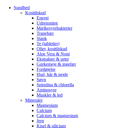
Sundhed
Kosttilskud
Energi
Udrensning
Mælkesyrebakterier
Tranebær
Slank
Te (tabletter)
Olier, kosttilskud
Aloe Vera & Noni
Ekstrakter & urter
Gurkemeje & ingefær
Fordøjelse
Hud, hår & negle
Søvn
Spirulina & chlorella
Aminosyre
Muskler & led
Mineraler
Magnesium
Calcium
Calcium & magnesium
Jern
Kisel & silicium