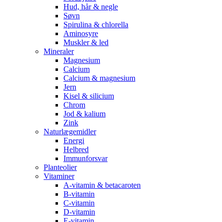
Hud, hår & negle
Søvn
Spirulina & chlorella
Aminosyre
Muskler & led
Mineraler
Magnesium
Calcium
Calcium & magnesium
Jern
Kisel & silicium
Chrom
Jod & kalium
Zink
Naturlægemidler
Energi
Helbred
Immunforsvar
Planteolier
Vitaminer
A-vitamin & betacaroten
B-vitamin
C-vitamin
D-vitamin
E-vitamin