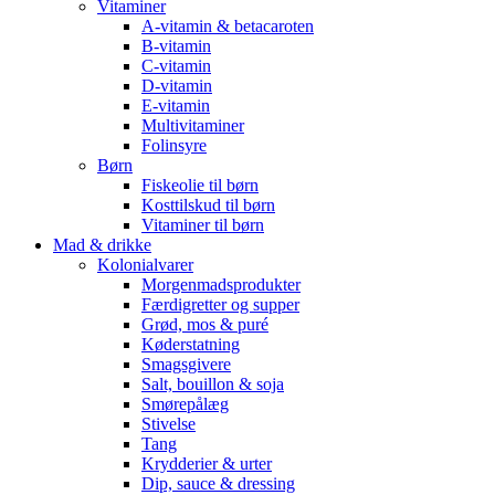
Vitaminer
A-vitamin & betacaroten
B-vitamin
C-vitamin
D-vitamin
E-vitamin
Multivitaminer
Folinsyre
Børn
Fiskeolie til børn
Kosttilskud til børn
Vitaminer til børn
Mad & drikke
Kolonialvarer
Morgenmadsprodukter
Færdigretter og supper
Grød, mos & puré
Køderstatning
Smagsgivere
Salt, bouillon & soja
Smørepålæg
Stivelse
Tang
Krydderier & urter
Dip, sauce & dressing