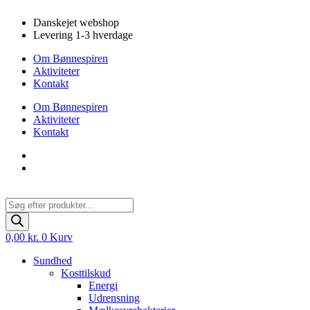
Videre
Danskejet webshop
til
Levering 1-3 hverdage
indhold
Om Bønnespiren
Aktiviteter
Kontakt
Om Bønnespiren
Aktiviteter
Kontakt
Products
search
0,00
kr.
0
Kurv
Sundhed
Kosttilskud
Energi
Udrensning