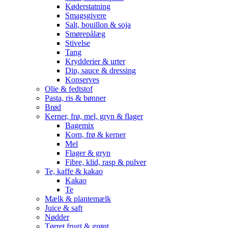
Køderstatning
Smagsgivere
Salt, bouillon & soja
Smørepålæg
Stivelse
Tang
Krydderier & urter
Dip, sauce & dressing
Konserves
Olie & fedtstof
Pasta, ris & bønner
Brød
Kerner, frø, mel, gryn & flager
Bagemix
Korn, frø & kerner
Mel
Flager & gryn
Fibre, klid, rasp & pulver
Te, kaffe & kakao
Kakao
Te
Mælk & plantemælk
Juice & saft
Nødder
Tørret frugt & grønt