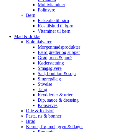
Multivitaminer
Folinsyre
Børn
Fiskeolie til børn
Kosttilskud til børn
Vitaminer til børn
Mad & drikke
Kolonialvarer
Morgenmadsprodukter
Færdigretter og supper
Grød, mos & puré
Køderstatning
Smagsgivere
Salt, bouillon & soja
Smørepålæg
Stivelse
Tang
Krydderier & urter
Dip, sauce & dressing
Konserves
Olie & fedtstof
Pasta, ris & bønner
Brød
Kerner, frø, mel, gryn & flager
Bagemix