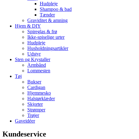
Hudpleje
Shampoo & bad
Tænder
Graviditet & amning
Hjem & DIY
Spireglas & frø
Ikke-spiselige urter
Hudpleje
Husholdningsartikler
Udstyr
Sten og Krystaller
Armbånd
Lommesten
Tøj
Bukser
Cardigan
Hjemmesko
Halstørklæder
Skjorter
Strømper
Trøjer
Gaveidéer
Kundeservice