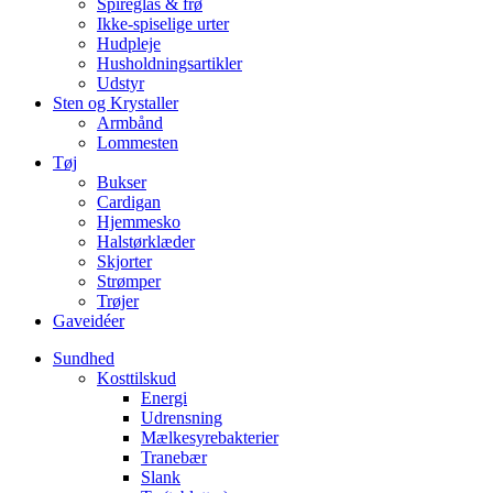
Spireglas & frø
Ikke-spiselige urter
Hudpleje
Husholdningsartikler
Udstyr
Sten og Krystaller
Armbånd
Lommesten
Tøj
Bukser
Cardigan
Hjemmesko
Halstørklæder
Skjorter
Strømper
Trøjer
Gaveidéer
Sundhed
Kosttilskud
Energi
Udrensning
Mælkesyrebakterier
Tranebær
Slank