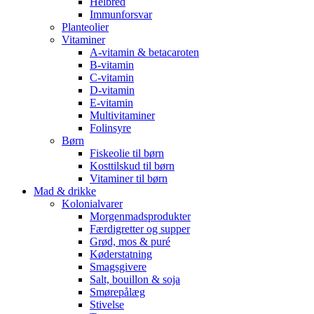
Helbred
Immunforsvar
Planteolier
Vitaminer
A-vitamin & betacaroten
B-vitamin
C-vitamin
D-vitamin
E-vitamin
Multivitaminer
Folinsyre
Børn
Fiskeolie til børn
Kosttilskud til børn
Vitaminer til børn
Mad & drikke
Kolonialvarer
Morgenmadsprodukter
Færdigretter og supper
Grød, mos & puré
Køderstatning
Smagsgivere
Salt, bouillon & soja
Smørepålæg
Stivelse