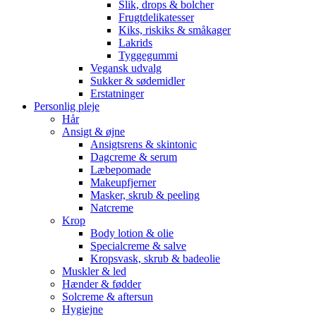
Slik, drops & bolcher
Frugtdelikatesser
Kiks, riskiks & småkager
Lakrids
Tyggegummi
Vegansk udvalg
Sukker & sødemidler
Erstatninger
Personlig pleje
Hår
Ansigt & øjne
Ansigtsrens & skintonic
Dagcreme & serum
Læbepomade
Makeupfjerner
Masker, skrub & peeling
Natcreme
Krop
Body lotion & olie
Specialcreme & salve
Kropsvask, skrub & badeolie
Muskler & led
Hænder & fødder
Solcreme & aftersun
Hygiejne