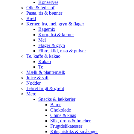
Konserves
Olie & fedtstof
Pasta, ris & bønner
Brød
Kerner, frø, mel, gryn & flager
Bagemix
Korn, frø & kerner
Mel
Flager & gryn
Fibre, klid, rasp & pulver
Te, kaffe & kakao
Kakao
Te
Mælk & plantemælk
Juice & saft
Nødder
Tørret frugt & grønt
Mere
Snacks & lækkerier
Barer
Chokolade
Chips & knas
Slik, drops & bolcher
Frugtdelikatesser
Kiks, riskiks & småkager