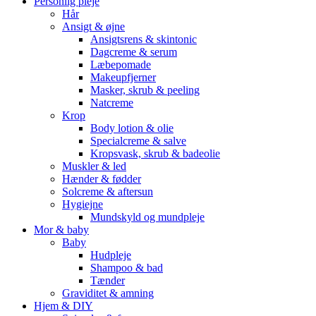
Personlig pleje
Hår
Ansigt & øjne
Ansigtsrens & skintonic
Dagcreme & serum
Læbepomade
Makeupfjerner
Masker, skrub & peeling
Natcreme
Krop
Body lotion & olie
Specialcreme & salve
Kropsvask, skrub & badeolie
Muskler & led
Hænder & fødder
Solcreme & aftersun
Hygiejne
Mundskyld og mundpleje
Mor & baby
Baby
Hudpleje
Shampoo & bad
Tænder
Graviditet & amning
Hjem & DIY