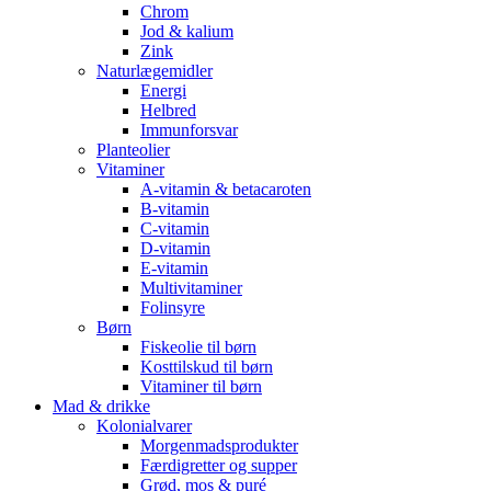
Chrom
Jod & kalium
Zink
Naturlægemidler
Energi
Helbred
Immunforsvar
Planteolier
Vitaminer
A-vitamin & betacaroten
B-vitamin
C-vitamin
D-vitamin
E-vitamin
Multivitaminer
Folinsyre
Børn
Fiskeolie til børn
Kosttilskud til børn
Vitaminer til børn
Mad & drikke
Kolonialvarer
Morgenmadsprodukter
Færdigretter og supper
Grød, mos & puré