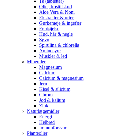
Te (tabletter)
Olier, kosttilskud
Aloe Vera & Noni
Ekstrakter & urter
Gurkemeje & ingefær
Fordøjelse
Hud, hår & negle
Søvn
Spirulina & chlorella
Aminosyre
Muskler & led
Mineraler
Magnesium
Calcium
Calcium & magnesium
Jern
Kisel & silicium
Chrom
Jod & kalium
Zink
Naturlægemidler
Energi
Helbred
Immunforsvar
Planteolier