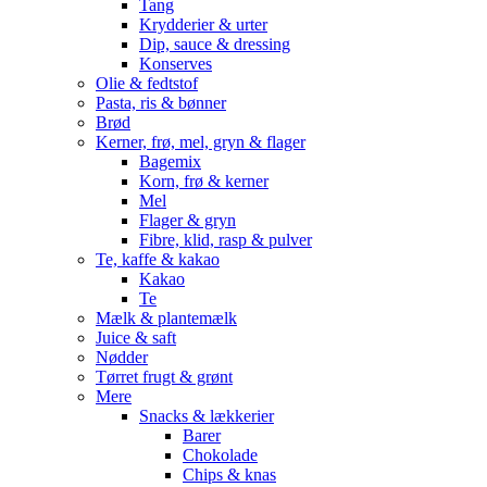
Tang
Krydderier & urter
Dip, sauce & dressing
Konserves
Olie & fedtstof
Pasta, ris & bønner
Brød
Kerner, frø, mel, gryn & flager
Bagemix
Korn, frø & kerner
Mel
Flager & gryn
Fibre, klid, rasp & pulver
Te, kaffe & kakao
Kakao
Te
Mælk & plantemælk
Juice & saft
Nødder
Tørret frugt & grønt
Mere
Snacks & lækkerier
Barer
Chokolade
Chips & knas