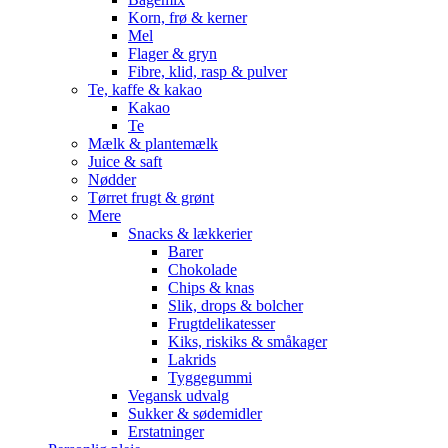
Korn, frø & kerner
Mel
Flager & gryn
Fibre, klid, rasp & pulver
Te, kaffe & kakao
Kakao
Te
Mælk & plantemælk
Juice & saft
Nødder
Tørret frugt & grønt
Mere
Snacks & lækkerier
Barer
Chokolade
Chips & knas
Slik, drops & bolcher
Frugtdelikatesser
Kiks, riskiks & småkager
Lakrids
Tyggegummi
Vegansk udvalg
Sukker & sødemidler
Erstatninger