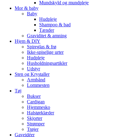
Mundskyld og mundpleje
Mor & baby
Baby
Hudpleje
Shampoo & bad
Tænder
Graviditet & amning
Hjem & DIY
Spireglas & frø
Ikke-spiselige urter
Hudpleje
Husholdningsartikler
Udstyr
Sten og Krystaller
Armbånd
Lommesten
Tøj
Bukser
Cardigan
Hjemmesko
Halstørklæder
Skjorter
Strømper
Trøjer
Gaveidéer