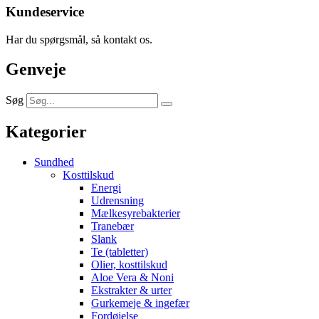
Kundeservice
Har du spørgsmål, så kontakt os.
Genveje
Søg
Kategorier
Sundhed
Kosttilskud
Energi
Udrensning
Mælkesyrebakterier
Tranebær
Slank
Te (tabletter)
Olier, kosttilskud
Aloe Vera & Noni
Ekstrakter & urter
Gurkemeje & ingefær
Fordøjelse