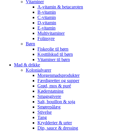
Vitaminer
A-vitamin & betacaroten
B-vitamin
C-vitamin
D-vitamin
E-vitamin
Multivitaminer
Folinsyre
Børn
Fiskeolie til børn
Kosttilskud til børn
Vitaminer til børn
Mad & drikke
Kolonialvarer
Morgenmadsprodukter
Færdigretter og supper
Grød, mos & puré
Køderstatning
Smagsgivere
Salt, bouillon & soja
Smørepålæg
Stivelse
Tang
Krydderier & urter
Dip, sauce & dressing