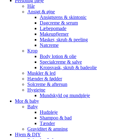
Personlig pleje
Hår
Ansigt & øjne
Ansigtsrens & skintonic
Dagcreme & serum
Læbepomade
Makeupfjerner
Masker, skrub & peeling
Natcreme
Krop
Body lotion & olie
Specialcreme & salve
Kropsvask, skrub & badeolie
Muskler & led
Hænder & fødder
Solcreme & aftersun
Hygiejne
Mundskyld og mundpleje
Mor & baby
Baby
Hudpleje
Shampoo & bad
Tænder
Graviditet & amning
Hjem & DIY