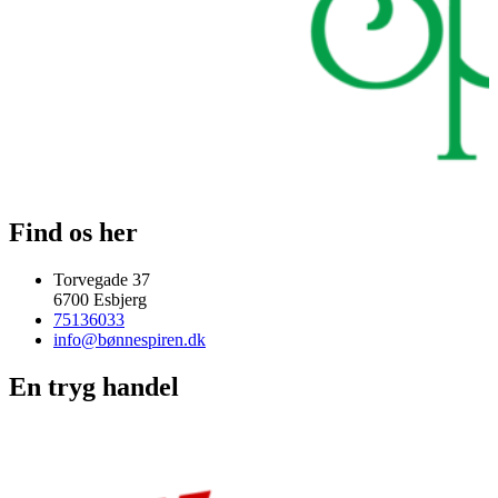
Find os her
Torvegade 37
6700 Esbjerg
75136033
info@bønnespiren.dk
En tryg handel