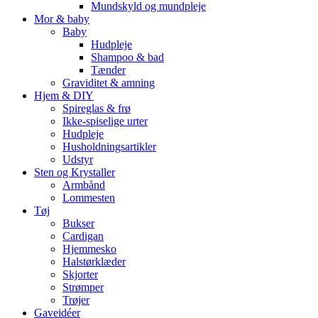
Mundskyld og mundpleje
Mor & baby
Baby
Hudpleje
Shampoo & bad
Tænder
Graviditet & amning
Hjem & DIY
Spireglas & frø
Ikke-spiselige urter
Hudpleje
Husholdningsartikler
Udstyr
Sten og Krystaller
Armbånd
Lommesten
Tøj
Bukser
Cardigan
Hjemmesko
Halstørklæder
Skjorter
Strømper
Trøjer
Gaveidéer