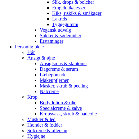
Slik, drops & bolcher
Frugtdelikatesser
Kiks, riskiks & småkager
Lakrids
Tyggegummi
Vegansk udvalg
Sukker & sødemidler
Erstatninger
Personlig pleje
Hår
Ansigt & øjne
Ansigtsrens & skintonic
Dagcreme & serum
Læbepomade
Makeupfjerner
Masker, skrub & peeling
Natcreme
Krop
Body lotion & olie
Specialcreme & salve
Kropsvask, skrub & badeolie
Muskler & led
Hænder & fødder
Solcreme & aftersun
Hygiejne