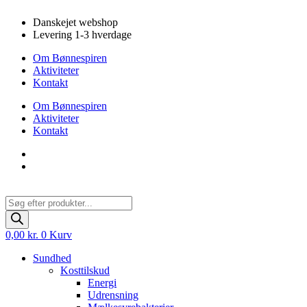
Videre
Danskejet webshop
til
Levering 1-3 hverdage
indhold
Om Bønnespiren
Aktiviteter
Kontakt
Om Bønnespiren
Aktiviteter
Kontakt
Products
search
0,00
kr.
0
Kurv
Sundhed
Kosttilskud
Energi
Udrensning