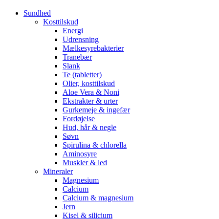
Sundhed
Kosttilskud
Energi
Udrensning
Mælkesyrebakterier
Tranebær
Slank
Te (tabletter)
Olier, kosttilskud
Aloe Vera & Noni
Ekstrakter & urter
Gurkemeje & ingefær
Fordøjelse
Hud, hår & negle
Søvn
Spirulina & chlorella
Aminosyre
Muskler & led
Mineraler
Magnesium
Calcium
Calcium & magnesium
Jern
Kisel & silicium