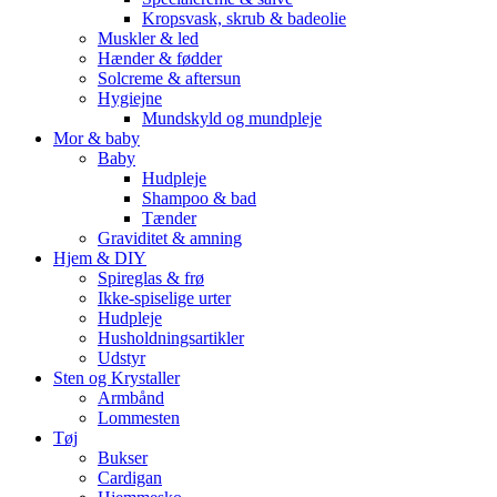
Kropsvask, skrub & badeolie
Muskler & led
Hænder & fødder
Solcreme & aftersun
Hygiejne
Mundskyld og mundpleje
Mor & baby
Baby
Hudpleje
Shampoo & bad
Tænder
Graviditet & amning
Hjem & DIY
Spireglas & frø
Ikke-spiselige urter
Hudpleje
Husholdningsartikler
Udstyr
Sten og Krystaller
Armbånd
Lommesten
Tøj
Bukser
Cardigan