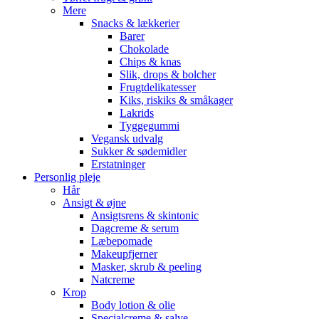
Mere
Snacks & lækkerier
Barer
Chokolade
Chips & knas
Slik, drops & bolcher
Frugtdelikatesser
Kiks, riskiks & småkager
Lakrids
Tyggegummi
Vegansk udvalg
Sukker & sødemidler
Erstatninger
Personlig pleje
Hår
Ansigt & øjne
Ansigtsrens & skintonic
Dagcreme & serum
Læbepomade
Makeupfjerner
Masker, skrub & peeling
Natcreme
Krop
Body lotion & olie
Specialcreme & salve