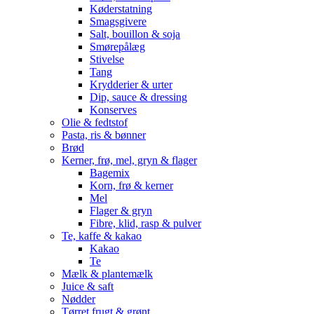
Køderstatning
Smagsgivere
Salt, bouillon & soja
Smørepålæg
Stivelse
Tang
Krydderier & urter
Dip, sauce & dressing
Konserves
Olie & fedtstof
Pasta, ris & bønner
Brød
Kerner, frø, mel, gryn & flager
Bagemix
Korn, frø & kerner
Mel
Flager & gryn
Fibre, klid, rasp & pulver
Te, kaffe & kakao
Kakao
Te
Mælk & plantemælk
Juice & saft
Nødder
Tørret frugt & grønt