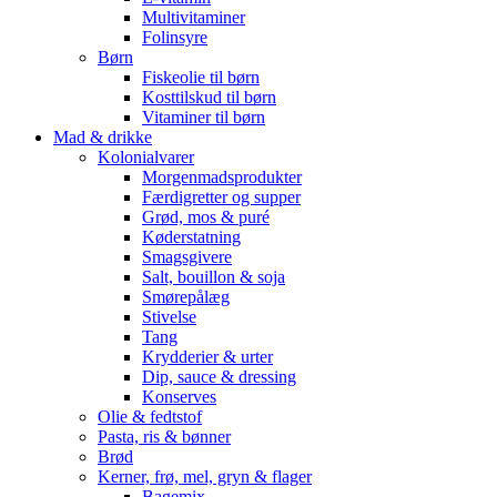
Multivitaminer
Folinsyre
Børn
Fiskeolie til børn
Kosttilskud til børn
Vitaminer til børn
Mad & drikke
Kolonialvarer
Morgenmadsprodukter
Færdigretter og supper
Grød, mos & puré
Køderstatning
Smagsgivere
Salt, bouillon & soja
Smørepålæg
Stivelse
Tang
Krydderier & urter
Dip, sauce & dressing
Konserves
Olie & fedtstof
Pasta, ris & bønner
Brød
Kerner, frø, mel, gryn & flager
Bagemix