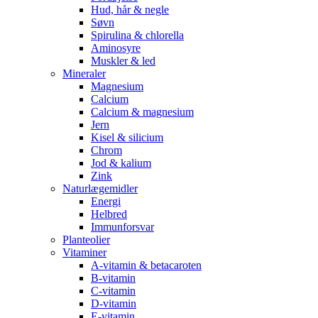
Hud, hår & negle
Søvn
Spirulina & chlorella
Aminosyre
Muskler & led
Mineraler
Magnesium
Calcium
Calcium & magnesium
Jern
Kisel & silicium
Chrom
Jod & kalium
Zink
Naturlægemidler
Energi
Helbred
Immunforsvar
Planteolier
Vitaminer
A-vitamin & betacaroten
B-vitamin
C-vitamin
D-vitamin
E-vitamin