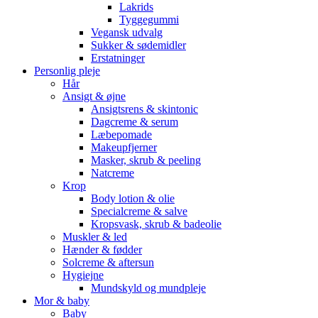
Lakrids
Tyggegummi
Vegansk udvalg
Sukker & sødemidler
Erstatninger
Personlig pleje
Hår
Ansigt & øjne
Ansigtsrens & skintonic
Dagcreme & serum
Læbepomade
Makeupfjerner
Masker, skrub & peeling
Natcreme
Krop
Body lotion & olie
Specialcreme & salve
Kropsvask, skrub & badeolie
Muskler & led
Hænder & fødder
Solcreme & aftersun
Hygiejne
Mundskyld og mundpleje
Mor & baby
Baby