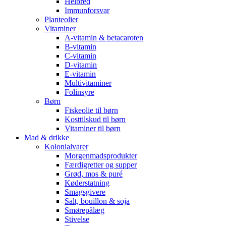
Helbred
Immunforsvar
Planteolier
Vitaminer
A-vitamin & betacaroten
B-vitamin
C-vitamin
D-vitamin
E-vitamin
Multivitaminer
Folinsyre
Børn
Fiskeolie til børn
Kosttilskud til børn
Vitaminer til børn
Mad & drikke
Kolonialvarer
Morgenmadsprodukter
Færdigretter og supper
Grød, mos & puré
Køderstatning
Smagsgivere
Salt, bouillon & soja
Smørepålæg
Stivelse