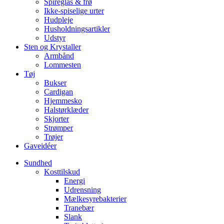
Spireglas & frø
Ikke-spiselige urter
Hudpleje
Husholdningsartikler
Udstyr
Sten og Krystaller
Armbånd
Lommesten
Tøj
Bukser
Cardigan
Hjemmesko
Halstørklæder
Skjorter
Strømper
Trøjer
Gaveidéer
Sundhed
Kosttilskud
Energi
Udrensning
Mælkesyrebakterier
Tranebær
Slank