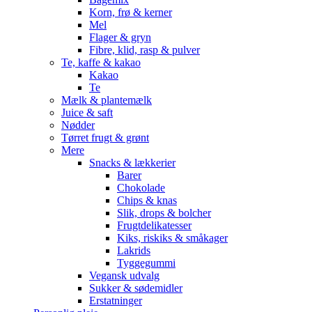
Korn, frø & kerner
Mel
Flager & gryn
Fibre, klid, rasp & pulver
Te, kaffe & kakao
Kakao
Te
Mælk & plantemælk
Juice & saft
Nødder
Tørret frugt & grønt
Mere
Snacks & lækkerier
Barer
Chokolade
Chips & knas
Slik, drops & bolcher
Frugtdelikatesser
Kiks, riskiks & småkager
Lakrids
Tyggegummi
Vegansk udvalg
Sukker & sødemidler
Erstatninger