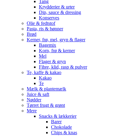
Tang
Krydderier & urter
Dip, sauce & dressing
Konserves
Olie & fedtstof
Pasta, ris & bønner
Brød
Kerner, frø, mel, gryn & flager
Bagemix
Korn, frø & kerner
Mel
Flager & gryn
Fibre, klid, rasp & pulver
Te, kaffe & kakao
Kakao
Te
Mælk & plantemælk
Juice & saft
Nødder
Tørret frugt & grønt
Mere
Snacks & lækkerier
Barer
Chokolade
Chips & knas