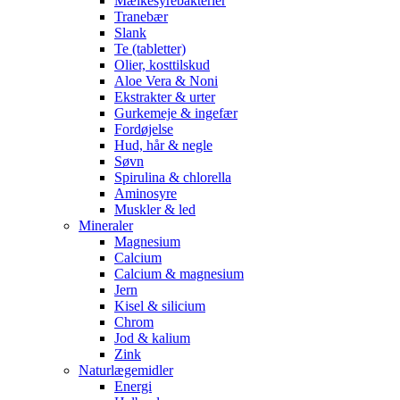
Mælkesyrebakterier
Tranebær
Slank
Te (tabletter)
Olier, kosttilskud
Aloe Vera & Noni
Ekstrakter & urter
Gurkemeje & ingefær
Fordøjelse
Hud, hår & negle
Søvn
Spirulina & chlorella
Aminosyre
Muskler & led
Mineraler
Magnesium
Calcium
Calcium & magnesium
Jern
Kisel & silicium
Chrom
Jod & kalium
Zink
Naturlægemidler
Energi