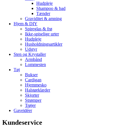
Hudpleje
Shampoo & bad
Tænder
Graviditet & amning
Hjem & DIY
Spireglas & frø
Ikke-spiselige urter
Hudpleje
Husholdningsartikler
Udstyr
Sten og Krystaller
Armbånd
Lommesten
Tøj
Bukser
Cardigan
Hjemmesko
Halstørklæder
Skjorter
Strømper
Trøjer
Gaveidéer
Kundeservice