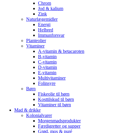
Chrom
Jod & kalium
Zink
Naturlægemidler
Energi
Helbred
Immunforsvar
Planteolier
Vitaminer
A-vitamin & betacaroten
B-vitamin
C-vitamin
D-vitamin
E-vitamin
Multivitaminer
Folinsyre
Børn
Fiskeolie til børn
Kosttilskud til børn
Vitaminer til børn
Mad & drikke
Kolonialvarer
Morgenmadsprodukter
Færdigretter og supper
Grød, mos & puré