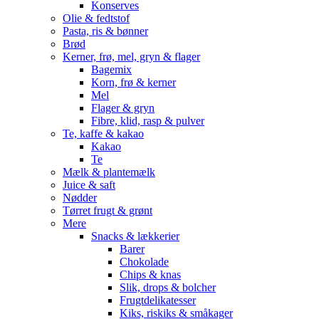
Konserves
Olie & fedtstof
Pasta, ris & bønner
Brød
Kerner, frø, mel, gryn & flager
Bagemix
Korn, frø & kerner
Mel
Flager & gryn
Fibre, klid, rasp & pulver
Te, kaffe & kakao
Kakao
Te
Mælk & plantemælk
Juice & saft
Nødder
Tørret frugt & grønt
Mere
Snacks & lækkerier
Barer
Chokolade
Chips & knas
Slik, drops & bolcher
Frugtdelikatesser
Kiks, riskiks & småkager