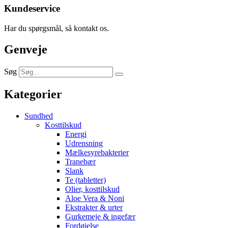
Kundeservice
Har du spørgsmål, så kontakt os.
Genveje
Søg
Kategorier
Sundhed
Kosttilskud
Energi
Udrensning
Mælkesyrebakterier
Tranebær
Slank
Te (tabletter)
Olier, kosttilskud
Aloe Vera & Noni
Ekstrakter & urter
Gurkemeje & ingefær
Fordøjelse