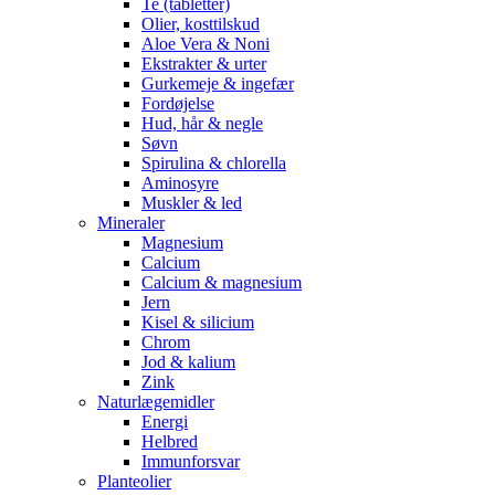
Te (tabletter)
Olier, kosttilskud
Aloe Vera & Noni
Ekstrakter & urter
Gurkemeje & ingefær
Fordøjelse
Hud, hår & negle
Søvn
Spirulina & chlorella
Aminosyre
Muskler & led
Mineraler
Magnesium
Calcium
Calcium & magnesium
Jern
Kisel & silicium
Chrom
Jod & kalium
Zink
Naturlægemidler
Energi
Helbred
Immunforsvar
Planteolier