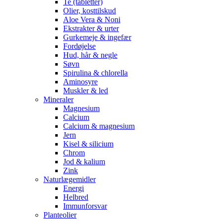
Te (tabletter)
Olier, kosttilskud
Aloe Vera & Noni
Ekstrakter & urter
Gurkemeje & ingefær
Fordøjelse
Hud, hår & negle
Søvn
Spirulina & chlorella
Aminosyre
Muskler & led
Mineraler
Magnesium
Calcium
Calcium & magnesium
Jern
Kisel & silicium
Chrom
Jod & kalium
Zink
Naturlægemidler
Energi
Helbred
Immunforsvar
Planteolier