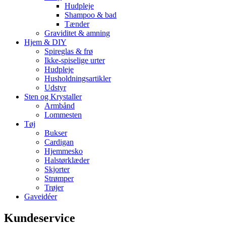
Hudpleje
Shampoo & bad
Tænder
Graviditet & amning
Hjem & DIY
Spireglas & frø
Ikke-spiselige urter
Hudpleje
Husholdningsartikler
Udstyr
Sten og Krystaller
Armbånd
Lommesten
Tøj
Bukser
Cardigan
Hjemmesko
Halstørklæder
Skjorter
Strømper
Trøjer
Gaveidéer
Kundeservice