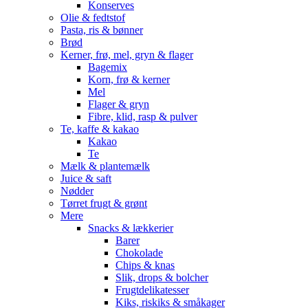
Konserves
Olie & fedtstof
Pasta, ris & bønner
Brød
Kerner, frø, mel, gryn & flager
Bagemix
Korn, frø & kerner
Mel
Flager & gryn
Fibre, klid, rasp & pulver
Te, kaffe & kakao
Kakao
Te
Mælk & plantemælk
Juice & saft
Nødder
Tørret frugt & grønt
Mere
Snacks & lækkerier
Barer
Chokolade
Chips & knas
Slik, drops & bolcher
Frugtdelikatesser
Kiks, riskiks & småkager