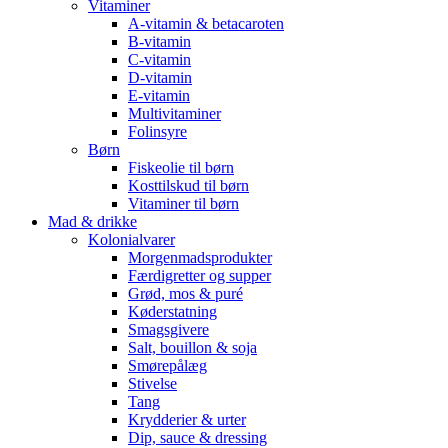
Vitaminer
A-vitamin & betacaroten
B-vitamin
C-vitamin
D-vitamin
E-vitamin
Multivitaminer
Folinsyre
Børn
Fiskeolie til børn
Kosttilskud til børn
Vitaminer til børn
Mad & drikke
Kolonialvarer
Morgenmadsprodukter
Færdigretter og supper
Grød, mos & puré
Køderstatning
Smagsgivere
Salt, bouillon & soja
Smørepålæg
Stivelse
Tang
Krydderier & urter
Dip, sauce & dressing