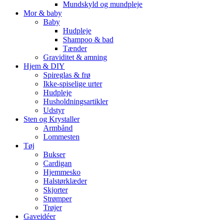
Mundskyld og mundpleje
Mor & baby
Baby
Hudpleje
Shampoo & bad
Tænder
Graviditet & amning
Hjem & DIY
Spireglas & frø
Ikke-spiselige urter
Hudpleje
Husholdningsartikler
Udstyr
Sten og Krystaller
Armbånd
Lommesten
Tøj
Bukser
Cardigan
Hjemmesko
Halstørklæder
Skjorter
Strømper
Trøjer
Gaveidéer