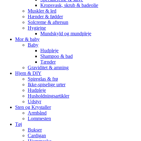
Kropsvask, skrub & badeolie
Muskler & led
Hænder & fødder
Solcreme & aftersun
Hygiejne
Mundskyld og mundpleje
Mor & baby
Baby
Hudpleje
Shampoo & bad
Tænder
Graviditet & amning
Hjem & DIY
Spireglas & frø
Ikke-spiselige urter
Hudpleje
Husholdningsartikler
Udstyr
Sten og Krystaller
Armbånd
Lommesten
Tøj
Bukser
Cardigan