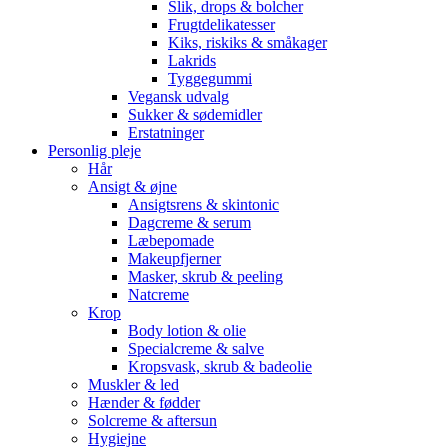
Slik, drops & bolcher
Frugtdelikatesser
Kiks, riskiks & småkager
Lakrids
Tyggegummi
Vegansk udvalg
Sukker & sødemidler
Erstatninger
Personlig pleje
Hår
Ansigt & øjne
Ansigtsrens & skintonic
Dagcreme & serum
Læbepomade
Makeupfjerner
Masker, skrub & peeling
Natcreme
Krop
Body lotion & olie
Specialcreme & salve
Kropsvask, skrub & badeolie
Muskler & led
Hænder & fødder
Solcreme & aftersun
Hygiejne