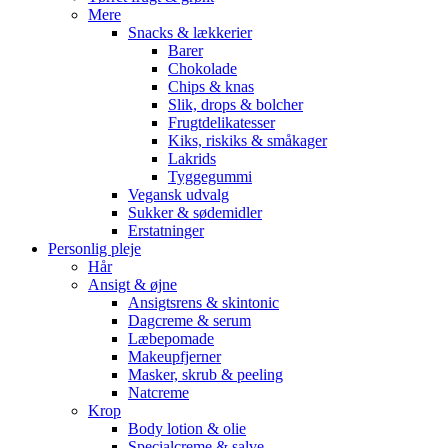
Mere
Snacks & lækkerier
Barer
Chokolade
Chips & knas
Slik, drops & bolcher
Frugtdelikatesser
Kiks, riskiks & småkager
Lakrids
Tyggegummi
Vegansk udvalg
Sukker & sødemidler
Erstatninger
Personlig pleje
Hår
Ansigt & øjne
Ansigtsrens & skintonic
Dagcreme & serum
Læbepomade
Makeupfjerner
Masker, skrub & peeling
Natcreme
Krop
Body lotion & olie
Specialcreme & salve