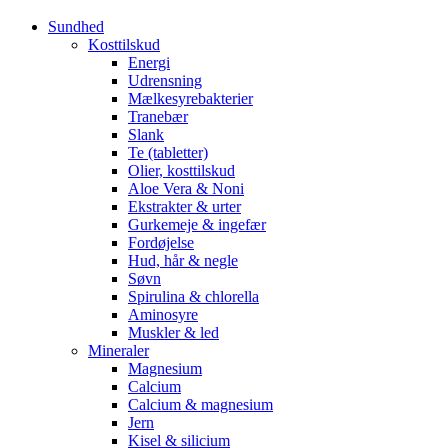
Sundhed
Kosttilskud
Energi
Udrensning
Mælkesyrebakterier
Tranebær
Slank
Te (tabletter)
Olier, kosttilskud
Aloe Vera & Noni
Ekstrakter & urter
Gurkemeje & ingefær
Fordøjelse
Hud, hår & negle
Søvn
Spirulina & chlorella
Aminosyre
Muskler & led
Mineraler
Magnesium
Calcium
Calcium & magnesium
Jern
Kisel & silicium