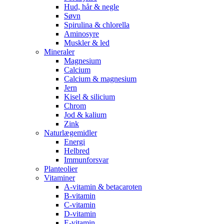
Hud, hår & negle
Søvn
Spirulina & chlorella
Aminosyre
Muskler & led
Mineraler
Magnesium
Calcium
Calcium & magnesium
Jern
Kisel & silicium
Chrom
Jod & kalium
Zink
Naturlægemidler
Energi
Helbred
Immunforsvar
Planteolier
Vitaminer
A-vitamin & betacaroten
B-vitamin
C-vitamin
D-vitamin
E-vitamin