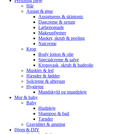
Personlig pleje
Hår
Ansigt & øjne
Ansigtsrens & skintonic
Dagcreme & serum
Læbepomade
Makeupfjerner
Masker, skrub & peeling
Natcreme
Krop
Body lotion & olie
Specialcreme & salve
Kropsvask, skrub & badeolie
Muskler & led
Hænder & fødder
Solcreme & aftersun
Hygiejne
Mundskyld og mundpleje
Mor & baby
Baby
Hudpleje
Shampoo & bad
Tænder
Graviditet & amning
Hjem & DIY