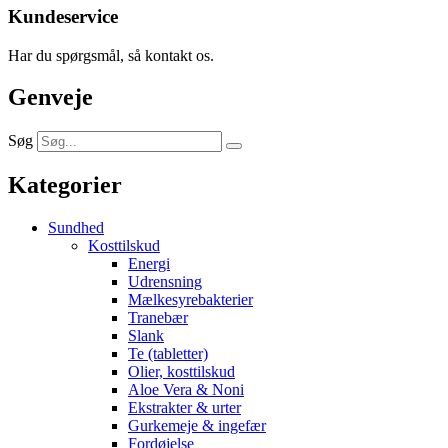
Kundeservice
Har du spørgsmål, så kontakt os.
Genveje
Søg
Kategorier
Sundhed
Kosttilskud
Energi
Udrensning
Mælkesyrebakterier
Tranebær
Slank
Te (tabletter)
Olier, kosttilskud
Aloe Vera & Noni
Ekstrakter & urter
Gurkemeje & ingefær
Fordøjelse