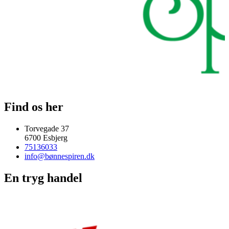
Find os her
Torvegade 37
6700 Esbjerg
75136033
info@bønnespiren.dk
En tryg handel