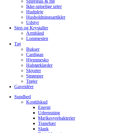
Spireglas & frø
Ikke-spiselige urter
Hudpleje
Husholdningsartikler
Udstyr
Sten og Krystaller
Armbånd
Lommesten
Tøj
Bukser
Cardigan
Hjemmesko
Halstørklæder
Skjorter
Strømper
Trøjer
Gaveidéer
Sundhed
Kosttilskud
Energi
Udrensning
Mælkesyrebakterier
Tranebær
Slank