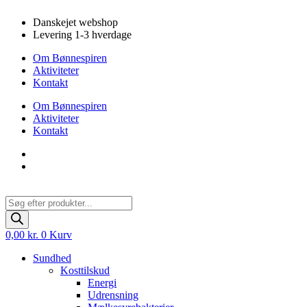
Videre
Danskejet webshop
til
Levering 1-3 hverdage
indhold
Om Bønnespiren
Aktiviteter
Kontakt
Om Bønnespiren
Aktiviteter
Kontakt
Products
search
0,00
kr.
0
Kurv
Sundhed
Kosttilskud
Energi
Udrensning