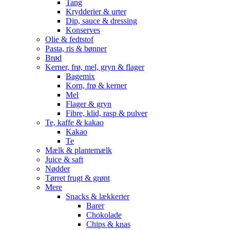
Tang
Krydderier & urter
Dip, sauce & dressing
Konserves
Olie & fedtstof
Pasta, ris & bønner
Brød
Kerner, frø, mel, gryn & flager
Bagemix
Korn, frø & kerner
Mel
Flager & gryn
Fibre, klid, rasp & pulver
Te, kaffe & kakao
Kakao
Te
Mælk & plantemælk
Juice & saft
Nødder
Tørret frugt & grønt
Mere
Snacks & lækkerier
Barer
Chokolade
Chips & knas