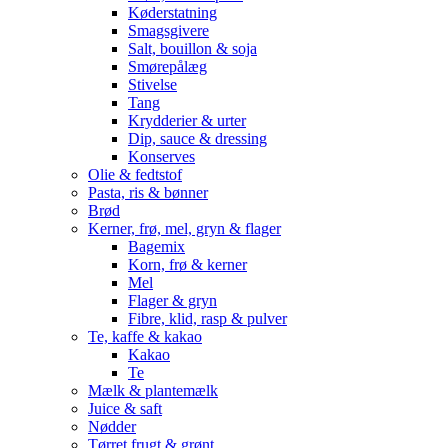
Køderstatning
Smagsgivere
Salt, bouillon & soja
Smørepålæg
Stivelse
Tang
Krydderier & urter
Dip, sauce & dressing
Konserves
Olie & fedtstof
Pasta, ris & bønner
Brød
Kerner, frø, mel, gryn & flager
Bagemix
Korn, frø & kerner
Mel
Flager & gryn
Fibre, klid, rasp & pulver
Te, kaffe & kakao
Kakao
Te
Mælk & plantemælk
Juice & saft
Nødder
Tørret frugt & grønt