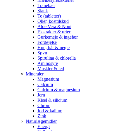
Mælkesyrebakterier
Tranebær
Slank
Te (tabletter)
Olier, kosttilskud
Aloe Vera & Noni
Ekstrakter & urter
Gurkemeje & ingefær
Fordøjelse
Hud, hår & negle
Søvn
Spirulina & chlorella
Aminosyre
Muskler & led
Mineraler
Magnesium
Calcium
Calcium & magnesium
Jern
Kisel & silicium
Chrom
Jod & kalium
Zink
Naturlægemidler
Energi