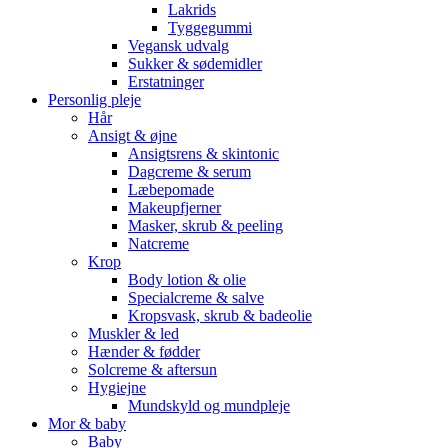
Lakrids
Tyggegummi
Vegansk udvalg
Sukker & sødemidler
Erstatninger
Personlig pleje
Hår
Ansigt & øjne
Ansigtsrens & skintonic
Dagcreme & serum
Læbepomade
Makeupfjerner
Masker, skrub & peeling
Natcreme
Krop
Body lotion & olie
Specialcreme & salve
Kropsvask, skrub & badeolie
Muskler & led
Hænder & fødder
Solcreme & aftersun
Hygiejne
Mundskyld og mundpleje
Mor & baby
Baby