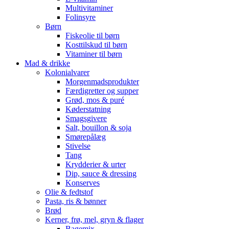
Multivitaminer
Folinsyre
Børn
Fiskeolie til børn
Kosttilskud til børn
Vitaminer til børn
Mad & drikke
Kolonialvarer
Morgenmadsprodukter
Færdigretter og supper
Grød, mos & puré
Køderstatning
Smagsgivere
Salt, bouillon & soja
Smørepålæg
Stivelse
Tang
Krydderier & urter
Dip, sauce & dressing
Konserves
Olie & fedtstof
Pasta, ris & bønner
Brød
Kerner, frø, mel, gryn & flager
Bagemix