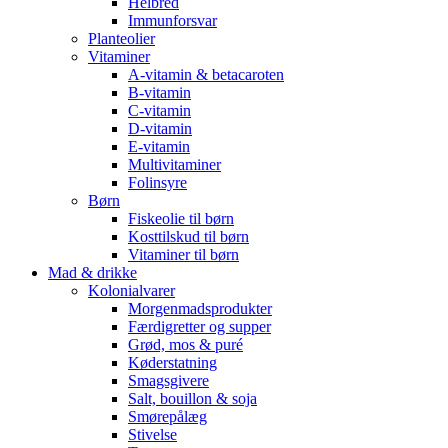
Helbred
Immunforsvar
Planteolier
Vitaminer
A-vitamin & betacaroten
B-vitamin
C-vitamin
D-vitamin
E-vitamin
Multivitaminer
Folinsyre
Børn
Fiskeolie til børn
Kosttilskud til børn
Vitaminer til børn
Mad & drikke
Kolonialvarer
Morgenmadsprodukter
Færdigretter og supper
Grød, mos & puré
Køderstatning
Smagsgivere
Salt, bouillon & soja
Smørepålæg
Stivelse