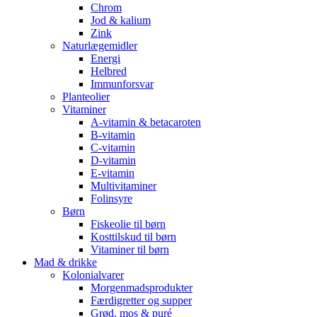
Chrom
Jod & kalium
Zink
Naturlægemidler
Energi
Helbred
Immunforsvar
Planteolier
Vitaminer
A-vitamin & betacaroten
B-vitamin
C-vitamin
D-vitamin
E-vitamin
Multivitaminer
Folinsyre
Børn
Fiskeolie til børn
Kosttilskud til børn
Vitaminer til børn
Mad & drikke
Kolonialvarer
Morgenmadsprodukter
Færdigretter og supper
Grød, mos & puré