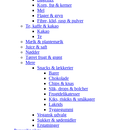
Korn, frø & kerner
Mel
Flager & gryn
Fibre, klid, rasp & pulver
Te, kaffe & kakao
Kakao
Te
Mælk & plantemælk
Juice & saft
Nødder
Tørret frugt & grønt
Mere
Snacks & lækkerier
Barer
Chokolade
Chips & knas
Slik, drops & bolcher
Frugtdelikatesser
Kiks, riskiks & småkager
Lakrids
Tyggegummi
Vegansk udvalg
Sukker & sødemidler
Erstatninger