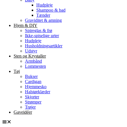
Hudpleje
Shampoo & bad
Tænder
Graviditet & amning
Hjem & DIY
Spireglas & frø
Ikke-spiselige urter
Hudpleje
Husholdningsartikler
Udstyr
Sten og Krystaller
Armbånd
Lommesten
Tøj
Bukser
Cardigan
Hjemmesko
Halstørklæder
Skjorter
Strømper
Trøjer
Gaveidéer