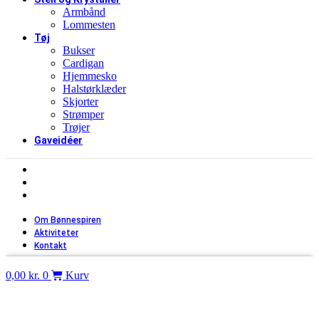
Armbånd
Lommesten
Tøj
Bukser
Cardigan
Hjemmesko
Halstørklæder
Skjorter
Strømper
Trøjer
Gaveidéer
Om Bønnespiren
Aktiviteter
Kontakt
Om Bønnespiren
Aktiviteter
Kontakt
0,00
kr.
0
Kurv