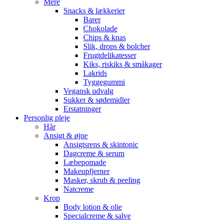
Mere
Snacks & lækkerier
Barer
Chokolade
Chips & knas
Slik, drops & bolcher
Frugtdelikatesser
Kiks, riskiks & småkager
Lakrids
Tyggegummi
Vegansk udvalg
Sukker & sødemidler
Erstatninger
Personlig pleje
Hår
Ansigt & øjne
Ansigtsrens & skintonic
Dagcreme & serum
Læbepomade
Makeupfjerner
Masker, skrub & peeling
Natcreme
Krop
Body lotion & olie
Specialcreme & salve