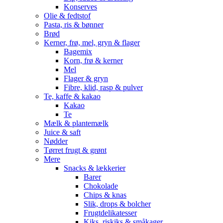
Konserves
Olie & fedtstof
Pasta, ris & bønner
Brød
Kerner, frø, mel, gryn & flager
Bagemix
Korn, frø & kerner
Mel
Flager & gryn
Fibre, klid, rasp & pulver
Te, kaffe & kakao
Kakao
Te
Mælk & plantemælk
Juice & saft
Nødder
Tørret frugt & grønt
Mere
Snacks & lækkerier
Barer
Chokolade
Chips & knas
Slik, drops & bolcher
Frugtdelikatesser
Kiks, riskiks & småkager