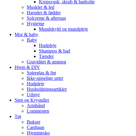
Kropsvask, skrub & badeolie
Muskler & led
Hænder & fødder
Solcreme & aftersun
Hygiejne
Mundskyld og mundpleje
Mor & baby
Baby
Hudpleje
Shampoo & bad
Tænder
Graviditet & amning
Hjem & DIY
Spireglas & frø
Ikke-spiselige urter
Hudpleje
Husholdningsartikler
Udstyr
Sten og Krystaller
Armbånd
Lommesten
Tøj
Bukser
Cardigan
Hjemmesko