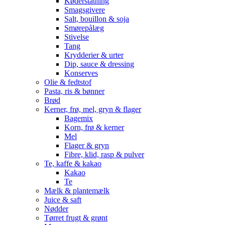
Køderstatning
Smagsgivere
Salt, bouillon & soja
Smørepålæg
Stivelse
Tang
Krydderier & urter
Dip, sauce & dressing
Konserves
Olie & fedtstof
Pasta, ris & bønner
Brød
Kerner, frø, mel, gryn & flager
Bagemix
Korn, frø & kerner
Mel
Flager & gryn
Fibre, klid, rasp & pulver
Te, kaffe & kakao
Kakao
Te
Mælk & plantemælk
Juice & saft
Nødder
Tørret frugt & grønt