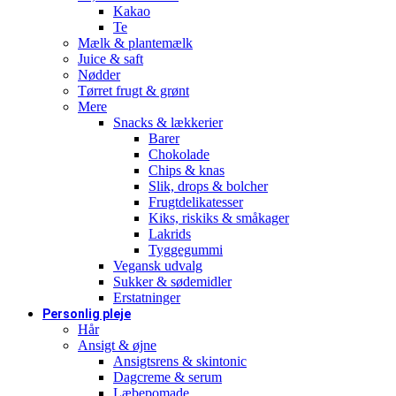
Kakao
Te
Mælk & plantemælk
Juice & saft
Nødder
Tørret frugt & grønt
Mere
Snacks & lækkerier
Barer
Chokolade
Chips & knas
Slik, drops & bolcher
Frugtdelikatesser
Kiks, riskiks & småkager
Lakrids
Tyggegummi
Vegansk udvalg
Sukker & sødemidler
Erstatninger
Personlig pleje
Hår
Ansigt & øjne
Ansigtsrens & skintonic
Dagcreme & serum
Læbepomade