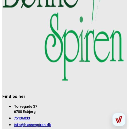
Find os her
Torvegade 37
6700 Esbjerg
75136033
info@bønnespiren.dk