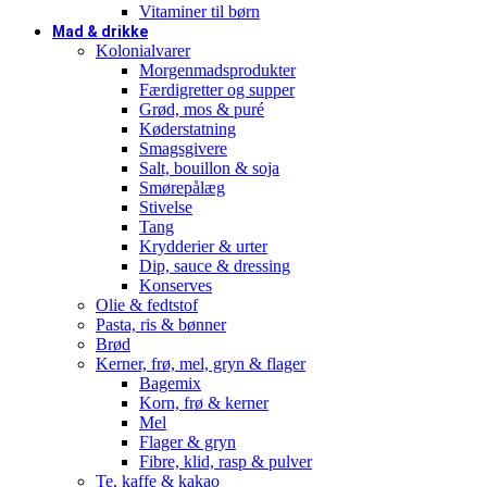
Vitaminer til børn
Mad & drikke
Kolonialvarer
Morgenmadsprodukter
Færdigretter og supper
Grød, mos & puré
Køderstatning
Smagsgivere
Salt, bouillon & soja
Smørepålæg
Stivelse
Tang
Krydderier & urter
Dip, sauce & dressing
Konserves
Olie & fedtstof
Pasta, ris & bønner
Brød
Kerner, frø, mel, gryn & flager
Bagemix
Korn, frø & kerner
Mel
Flager & gryn
Fibre, klid, rasp & pulver
Te, kaffe & kakao