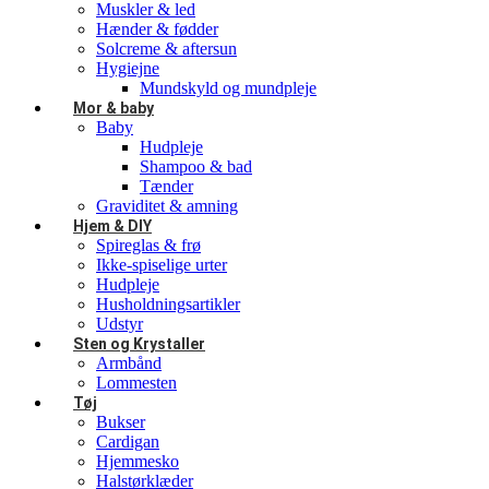
Muskler & led
Hænder & fødder
Solcreme & aftersun
Hygiejne
Mundskyld og mundpleje
Mor & baby
Baby
Hudpleje
Shampoo & bad
Tænder
Graviditet & amning
Hjem & DIY
Spireglas & frø
Ikke-spiselige urter
Hudpleje
Husholdningsartikler
Udstyr
Sten og Krystaller
Armbånd
Lommesten
Tøj
Bukser
Cardigan
Hjemmesko
Halstørklæder