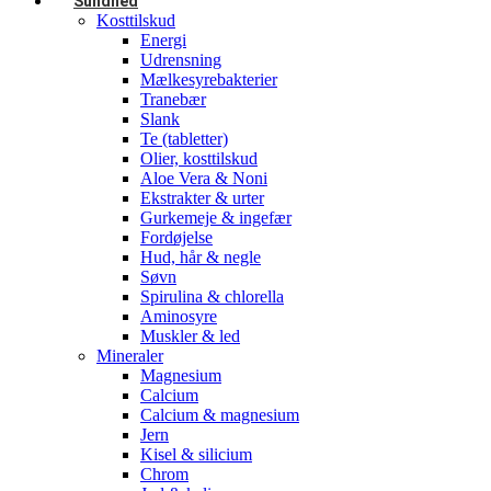
Sundhed
Kosttilskud
Energi
Udrensning
Mælkesyrebakterier
Tranebær
Slank
Te (tabletter)
Olier, kosttilskud
Aloe Vera & Noni
Ekstrakter & urter
Gurkemeje & ingefær
Fordøjelse
Hud, hår & negle
Søvn
Spirulina & chlorella
Aminosyre
Muskler & led
Mineraler
Magnesium
Calcium
Calcium & magnesium
Jern
Kisel & silicium
Chrom