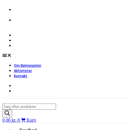
Videre
til
Danskejet
indhold
webshop
Levering 1-3
hverdage
Om Bønnespiren
Aktiviteter
Kontakt
Om Bønnespiren
Aktiviteter
Kontakt
Products
search
0,00
kr.
0
Kurv