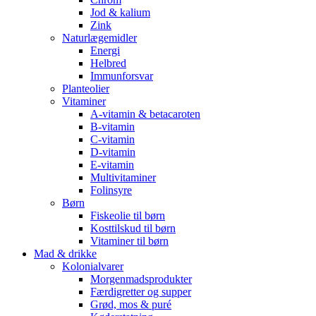
Jod & kalium
Zink
Naturlægemidler
Energi
Helbred
Immunforsvar
Planteolier
Vitaminer
A-vitamin & betacaroten
B-vitamin
C-vitamin
D-vitamin
E-vitamin
Multivitaminer
Folinsyre
Børn
Fiskeolie til børn
Kosttilskud til børn
Vitaminer til børn
Mad & drikke
Kolonialvarer
Morgenmadsprodukter
Færdigretter og supper
Grød, mos & puré