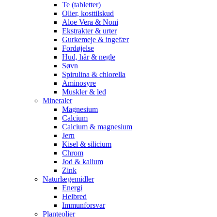
Te (tabletter)
Olier, kosttilskud
Aloe Vera & Noni
Ekstrakter & urter
Gurkemeje & ingefær
Fordøjelse
Hud, hår & negle
Søvn
Spirulina & chlorella
Aminosyre
Muskler & led
Mineraler
Magnesium
Calcium
Calcium & magnesium
Jern
Kisel & silicium
Chrom
Jod & kalium
Zink
Naturlægemidler
Energi
Helbred
Immunforsvar
Planteolier