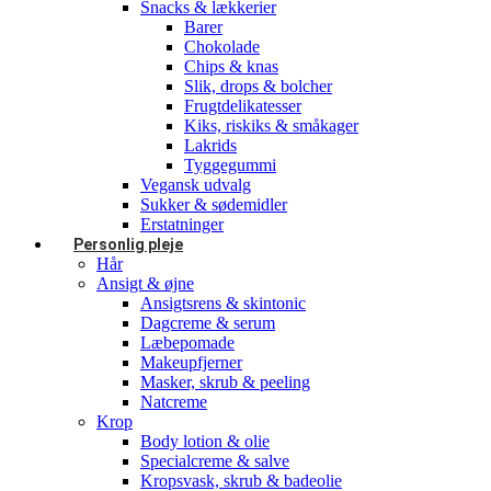
Snacks & lækkerier
Barer
Chokolade
Chips & knas
Slik, drops & bolcher
Frugtdelikatesser
Kiks, riskiks & småkager
Lakrids
Tyggegummi
Vegansk udvalg
Sukker & sødemidler
Erstatninger
Personlig pleje
Hår
Ansigt & øjne
Ansigtsrens & skintonic
Dagcreme & serum
Læbepomade
Makeupfjerner
Masker, skrub & peeling
Natcreme
Krop
Body lotion & olie
Specialcreme & salve
Kropsvask, skrub & badeolie