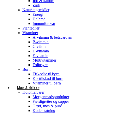
Jod & kalium
Zink
Naturlægemidler
Energi
Helbred
Immunforsvar
Planteolier
Vitaminer
A-vitamin & betacaroten
B-vitamin
C-vitamin
D-vitamin
E-vitamin
Multivitaminer
Folinsyre
Børn
Fiskeolie til børn
Kosttilskud til børn
Vitaminer til børn
Mad & drikke
Kolonialvarer
Morgenmadsprodukter
Færdigretter og supper
Grød, mos & puré
Køderstatning