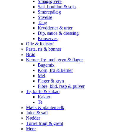
Smagsgivere
Salt, bouillon & soja
Smørepålæg
Stivelse
Tang
Krydderier & urter
Dip, sauce & dressing
Konserves
Olie & fedtstof
Pasta, ris & bønner
Brød
Kerner, frø, mel, gryn & flager
Bagemix
Korn, frø & kerner
Mel
Flager & gryn
Fibre, klid, rasp & pulver
Te, kaffe & kakao
Kakao
Te
Mælk & plantemælk
Juice & saft
Nødder
Tørret frugt & grønt
Mere