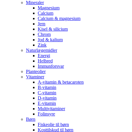
Mineraler
Magnesium
Calcium
Calcium & magnesium
Jern
Kisel & silicium
Chrom
Jod & kalium
Zink
Naturlægemidler
Energi
Helbred
Immunforsvar
Planteolier
Vitaminer
A-vitamin & betacaroten
B-vitamin
C-vitamin
D-vitamin
E-vitamin
Multivitaminer
Folinsyre
Børn
Fiskeolie til børn
Kosttilskud til børn