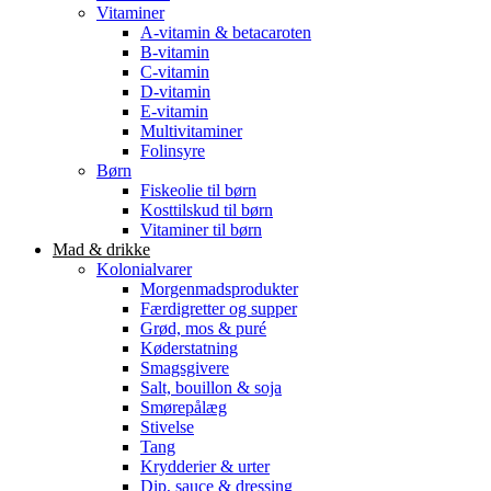
Vitaminer
A-vitamin & betacaroten
B-vitamin
C-vitamin
D-vitamin
E-vitamin
Multivitaminer
Folinsyre
Børn
Fiskeolie til børn
Kosttilskud til børn
Vitaminer til børn
Mad & drikke
Kolonialvarer
Morgenmadsprodukter
Færdigretter og supper
Grød, mos & puré
Køderstatning
Smagsgivere
Salt, bouillon & soja
Smørepålæg
Stivelse
Tang
Krydderier & urter
Dip, sauce & dressing