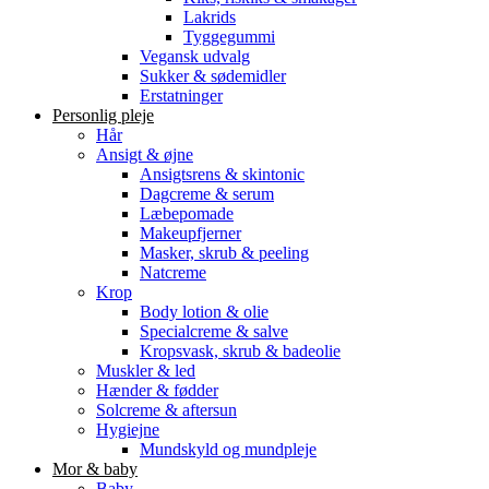
Lakrids
Tyggegummi
Vegansk udvalg
Sukker & sødemidler
Erstatninger
Personlig pleje
Hår
Ansigt & øjne
Ansigtsrens & skintonic
Dagcreme & serum
Læbepomade
Makeupfjerner
Masker, skrub & peeling
Natcreme
Krop
Body lotion & olie
Specialcreme & salve
Kropsvask, skrub & badeolie
Muskler & led
Hænder & fødder
Solcreme & aftersun
Hygiejne
Mundskyld og mundpleje
Mor & baby
Baby