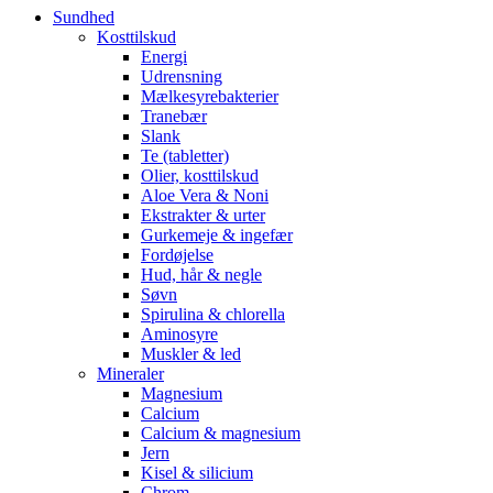
Sundhed
Kosttilskud
Energi
Udrensning
Mælkesyrebakterier
Tranebær
Slank
Te (tabletter)
Olier, kosttilskud
Aloe Vera & Noni
Ekstrakter & urter
Gurkemeje & ingefær
Fordøjelse
Hud, hår & negle
Søvn
Spirulina & chlorella
Aminosyre
Muskler & led
Mineraler
Magnesium
Calcium
Calcium & magnesium
Jern
Kisel & silicium
Chrom