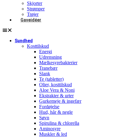
Skjorter
Strømper
Trøjer
Gaveidéer
Sundhed
Kosttilskud
Energi
Udrensning
Mælkesyrebakterier
Tranebær
Slank
Te (tabletter)
Olier, kosttilskud
Aloe Vera & Noni
Ekstrakter & urter
Gurkemeje & ingefær
Fordøjelse
Hud, hår & negle
Søvn
Spirulina & chlorella
Aminosyre
Muskler & led