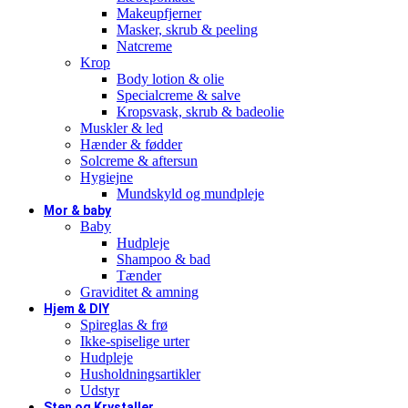
Makeupfjerner
Masker, skrub & peeling
Natcreme
Krop
Body lotion & olie
Specialcreme & salve
Kropsvask, skrub & badeolie
Muskler & led
Hænder & fødder
Solcreme & aftersun
Hygiejne
Mundskyld og mundpleje
Mor & baby
Baby
Hudpleje
Shampoo & bad
Tænder
Graviditet & amning
Hjem & DIY
Spireglas & frø
Ikke-spiselige urter
Hudpleje
Husholdningsartikler
Udstyr
Sten og Krystaller