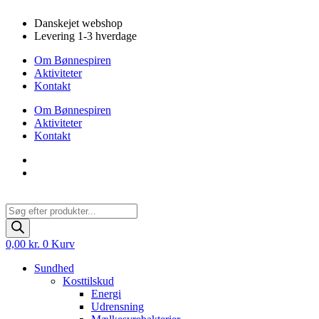
Videre
Danskejet webshop
til
Levering 1-3 hverdage
indhold
Om Bønnespiren
Aktiviteter
Kontakt
Om Bønnespiren
Aktiviteter
Kontakt
Products
search
0,00
kr.
0
Kurv
Sundhed
Kosttilskud
Energi
Udrensning