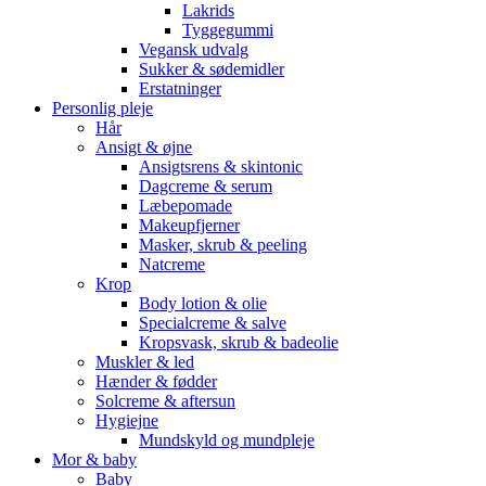
Lakrids
Tyggegummi
Vegansk udvalg
Sukker & sødemidler
Erstatninger
Personlig pleje
Hår
Ansigt & øjne
Ansigtsrens & skintonic
Dagcreme & serum
Læbepomade
Makeupfjerner
Masker, skrub & peeling
Natcreme
Krop
Body lotion & olie
Specialcreme & salve
Kropsvask, skrub & badeolie
Muskler & led
Hænder & fødder
Solcreme & aftersun
Hygiejne
Mundskyld og mundpleje
Mor & baby
Baby