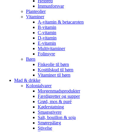
Helbred
Immunforsvar
Planteolier
Vitaminer
A-vitamin & betacaroten
B-vitamin
C-vitamin
D-vitamin
E-vitamin
Multivitaminer
Folinsyre
Børn
Fiskeolie til børn
Kosttilskud til børn
Vitaminer til børn
Mad & drikke
Kolonialvarer
Morgenmadsprodukter
Færdigretter og supper
Grød, mos & puré
Køderstatning
Smagsgivere
Salt, bouillon & soja
Smørepålæg
Stivelse