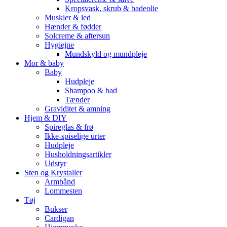
Kropsvask, skrub & badeolie
Muskler & led
Hænder & fødder
Solcreme & aftersun
Hygiejne
Mundskyld og mundpleje
Mor & baby
Baby
Hudpleje
Shampoo & bad
Tænder
Graviditet & amning
Hjem & DIY
Spireglas & frø
Ikke-spiselige urter
Hudpleje
Husholdningsartikler
Udstyr
Sten og Krystaller
Armbånd
Lommesten
Tøj
Bukser
Cardigan