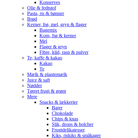
Konserves
Olie & fedtstof
Pasta, ris & bønner
Brød
Kerner, frø, mel, gryn & flager
Bagemix
Korn, frø & kerner
Mel
Flager & gryn
Fibre, klid, rasp & pulver
Te, kaffe & kakao
Kakao
Te
Mælk & plantemælk
Juice & saft
Nødder
Tørret frugt & grønt
Mere
Snacks & lækkerier
Barer
Chokolade
Chips & knas
Slik, drops & bolcher
Frugtdelikatesser
Kiks, riskiks & småkager