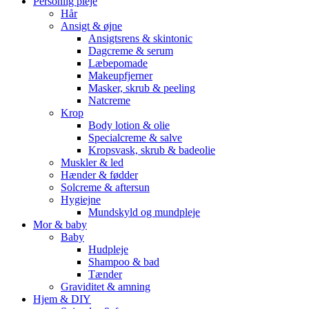
Personlig pleje
Hår
Ansigt & øjne
Ansigtsrens & skintonic
Dagcreme & serum
Læbepomade
Makeupfjerner
Masker, skrub & peeling
Natcreme
Krop
Body lotion & olie
Specialcreme & salve
Kropsvask, skrub & badeolie
Muskler & led
Hænder & fødder
Solcreme & aftersun
Hygiejne
Mundskyld og mundpleje
Mor & baby
Baby
Hudpleje
Shampoo & bad
Tænder
Graviditet & amning
Hjem & DIY