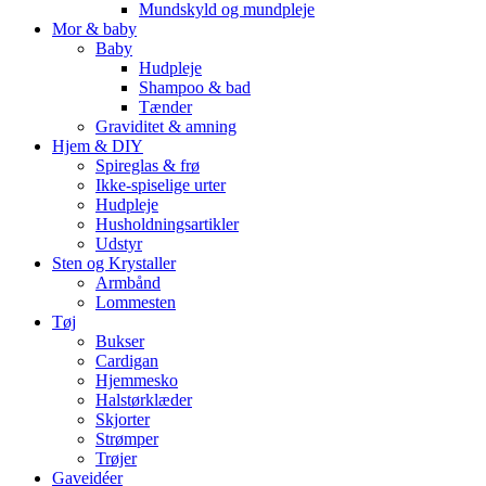
Mundskyld og mundpleje
Mor & baby
Baby
Hudpleje
Shampoo & bad
Tænder
Graviditet & amning
Hjem & DIY
Spireglas & frø
Ikke-spiselige urter
Hudpleje
Husholdningsartikler
Udstyr
Sten og Krystaller
Armbånd
Lommesten
Tøj
Bukser
Cardigan
Hjemmesko
Halstørklæder
Skjorter
Strømper
Trøjer
Gaveidéer