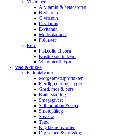
Vitaminer
A-vitamin & betacaroten
B-vitamin
C-vitamin
D-vitamin
E-vitamin
Multivitaminer
Folinsyre
Børn
Fiskeolie til børn
Kosttilskud til børn
Vitaminer til børn
Mad & drikke
Kolonialvarer
Morgenmadsprodukter
Færdigretter og supper
Grød, mos & puré
Køderstatning
Smagsgivere
Salt, bouillon & soja
Smørepålæg
Stivelse
Tang
Krydderier & urter
Dip, sauce & dressing