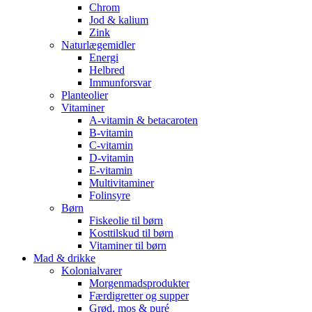
Chrom
Jod & kalium
Zink
Naturlægemidler
Energi
Helbred
Immunforsvar
Planteolier
Vitaminer
A-vitamin & betacaroten
B-vitamin
C-vitamin
D-vitamin
E-vitamin
Multivitaminer
Folinsyre
Børn
Fiskeolie til børn
Kosttilskud til børn
Vitaminer til børn
Mad & drikke
Kolonialvarer
Morgenmadsprodukter
Færdigretter og supper
Grød, mos & puré