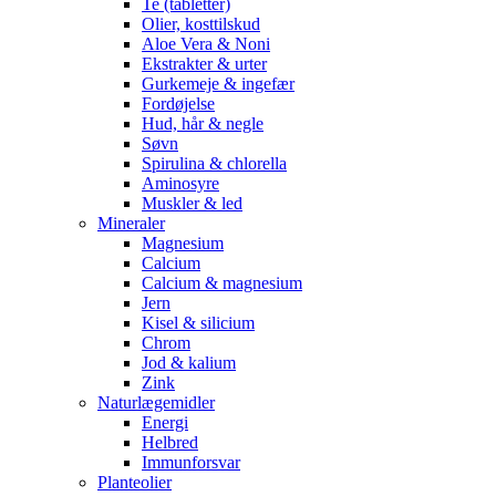
Te (tabletter)
Olier, kosttilskud
Aloe Vera & Noni
Ekstrakter & urter
Gurkemeje & ingefær
Fordøjelse
Hud, hår & negle
Søvn
Spirulina & chlorella
Aminosyre
Muskler & led
Mineraler
Magnesium
Calcium
Calcium & magnesium
Jern
Kisel & silicium
Chrom
Jod & kalium
Zink
Naturlægemidler
Energi
Helbred
Immunforsvar
Planteolier