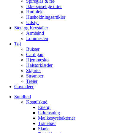
Spireglas & frø
Ikke-spiselige urter
Hudpleje
Husholdningsartikler
Udstyr
Sten og Krystaller
Armbånd
Lommesten
Tøj
Bukser
Cardigan
Hjemmesko
Halstørklæder
Skjorter
Strømper
Trøjer
Gaveidéer
Sundhed
Kosttilskud
Energi
Udrensning
Mælkesyrebakterier
Tranebær
Slank