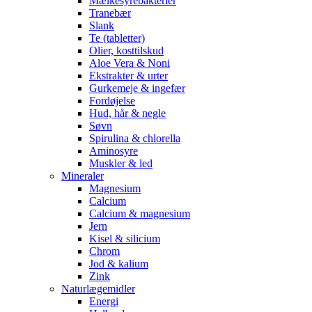
Mælkesyrebakterier
Tranebær
Slank
Te (tabletter)
Olier, kosttilskud
Aloe Vera & Noni
Ekstrakter & urter
Gurkemeje & ingefær
Fordøjelse
Hud, hår & negle
Søvn
Spirulina & chlorella
Aminosyre
Muskler & led
Mineraler
Magnesium
Calcium
Calcium & magnesium
Jern
Kisel & silicium
Chrom
Jod & kalium
Zink
Naturlægemidler
Energi