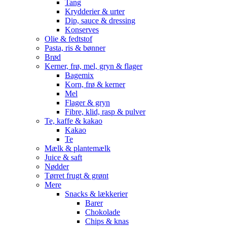
Tang
Krydderier & urter
Dip, sauce & dressing
Konserves
Olie & fedtstof
Pasta, ris & bønner
Brød
Kerner, frø, mel, gryn & flager
Bagemix
Korn, frø & kerner
Mel
Flager & gryn
Fibre, klid, rasp & pulver
Te, kaffe & kakao
Kakao
Te
Mælk & plantemælk
Juice & saft
Nødder
Tørret frugt & grønt
Mere
Snacks & lækkerier
Barer
Chokolade
Chips & knas