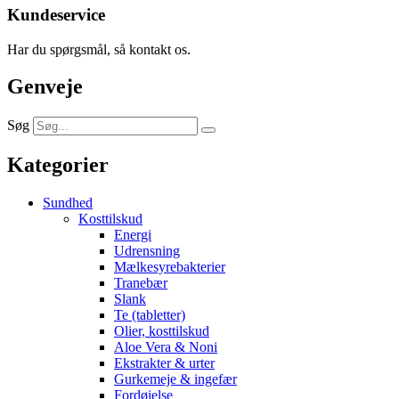
Kundeservice
Har du spørgsmål, så kontakt os.
Genveje
Søg
Kategorier
Sundhed
Kosttilskud
Energi
Udrensning
Mælkesyrebakterier
Tranebær
Slank
Te (tabletter)
Olier, kosttilskud
Aloe Vera & Noni
Ekstrakter & urter
Gurkemeje & ingefær
Fordøjelse