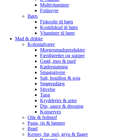
Multivitaminer
Folinsyre
Børn
Fiskeolie til børn
Kosttilskud til børn
Vitaminer til børn
Mad & drikke
Kolonialvarer
Morgenmadsprodukter
Færdigretter og supper
Grød, mos & puré
Køderstatning
Smagsgivere
Salt, bouillon & soja
Smørepålæg
Stivelse
Tang
Krydderier & urter
Dip, sauce & dressing
Konserves
Olie & fedtstof
Pasta, ris & bønner
Brød
Kerner, frø, mel, gryn & flager
Bagemix