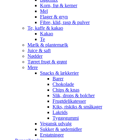
Korn, frø & kerner
Mel
Flager & gryn
Fibre, klid, rasp & pulver
Te, kaffe & kakao
Kakao
Te
Mælk & plantemælk
Juice & saft
Nødder
Tørret frugt & grønt
Mere
Snacks & lækkerier
Barer
Chokolade
Chips & knas
Slik, drops & bolcher
Frugtdelikatesser
Kiks, riskiks & småkager
Lakrids
Tyggegummi
Vegansk udvalg
Sukker & sødemidler
Erstatninger