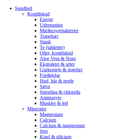
Sundhed
Kosttilskud
Energi
Udrensning
Mælkesyrebakterier
Tranebær
Slank
Te (tabletter)
Olier, kosttilskud
Aloe Vera & Noni
Ekstrakter & urter
Gurkemeje & ingefær
Fordøjelse
Hud, hår & negle
Søvn
Spirulina & chlorella
Aminosyre
Muskler & led
Mineraler
Magnesium
Calcium
Calcium & magnesium
Jern
Kisel & silicium