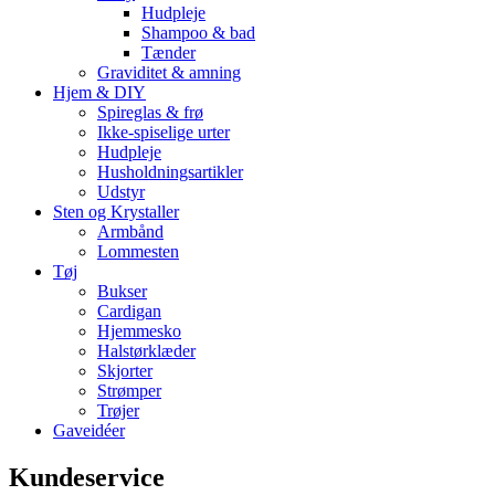
Hudpleje
Shampoo & bad
Tænder
Graviditet & amning
Hjem & DIY
Spireglas & frø
Ikke-spiselige urter
Hudpleje
Husholdningsartikler
Udstyr
Sten og Krystaller
Armbånd
Lommesten
Tøj
Bukser
Cardigan
Hjemmesko
Halstørklæder
Skjorter
Strømper
Trøjer
Gaveidéer
Kundeservice