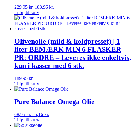
229,95
kr.
183,96
kr.
Tilføj til kurv
Olivenolie (mild & koldpresset) | 1
liter BEMÆRK MIN 6 FLASKER
PR: ORDRE – Leveres ikke enkeltvis,
kun i kasser med 6 stk.
189,95
kr.
Tilføj til kurv
Pure Balance Omega Olie
68,95
kr.
55,16
kr.
Tilføj til kurv