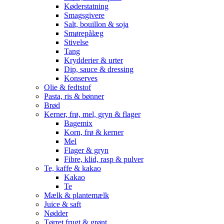
Køderstatning
Smagsgivere
Salt, bouillon & soja
Smørepålæg
Stivelse
Tang
Krydderier & urter
Dip, sauce & dressing
Konserves
Olie & fedtstof
Pasta, ris & bønner
Brød
Kerner, frø, mel, gryn & flager
Bagemix
Korn, frø & kerner
Mel
Flager & gryn
Fibre, klid, rasp & pulver
Te, kaffe & kakao
Kakao
Te
Mælk & plantemælk
Juice & saft
Nødder
Tørret frugt & grønt