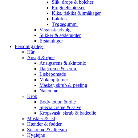
Slik, drops & bolcher
Frugtdelikatesser
Kiks, riskiks & småkager
Lakrids
Tyggegummi
Vegansk udvalg
Sukker & sødemidler
Erstatninger
Personlig pleje
Hår
Ansigt & øjne
Ansigtsrens & skintonic
Dagcreme & serum
Læbepomade
Makeupfjerner
Masker, skrub & peeling
Natcreme
Krop
Body lotion & olie
Specialcreme & salve
Kropsvask, skrub & badeolie
Muskler & led
Hænder & fødder
Solcreme & aftersun
Hygiejne