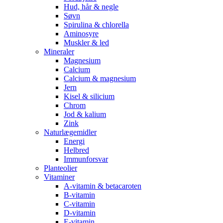
Hud, hår & negle
Søvn
Spirulina & chlorella
Aminosyre
Muskler & led
Mineraler
Magnesium
Calcium
Calcium & magnesium
Jern
Kisel & silicium
Chrom
Jod & kalium
Zink
Naturlægemidler
Energi
Helbred
Immunforsvar
Planteolier
Vitaminer
A-vitamin & betacaroten
B-vitamin
C-vitamin
D-vitamin
E-vitamin