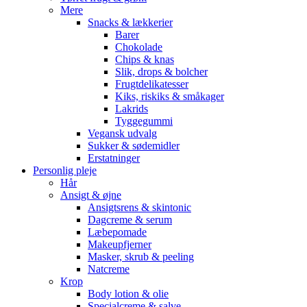
Mere
Snacks & lækkerier
Barer
Chokolade
Chips & knas
Slik, drops & bolcher
Frugtdelikatesser
Kiks, riskiks & småkager
Lakrids
Tyggegummi
Vegansk udvalg
Sukker & sødemidler
Erstatninger
Personlig pleje
Hår
Ansigt & øjne
Ansigtsrens & skintonic
Dagcreme & serum
Læbepomade
Makeupfjerner
Masker, skrub & peeling
Natcreme
Krop
Body lotion & olie
Specialcreme & salve