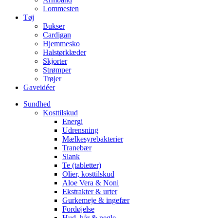
Lommesten
Tøj
Bukser
Cardigan
Hjemmesko
Halstørklæder
Skjorter
Strømper
Trøjer
Gaveidéer
Sundhed
Kosttilskud
Energi
Udrensning
Mælkesyrebakterier
Tranebær
Slank
Te (tabletter)
Olier, kosttilskud
Aloe Vera & Noni
Ekstrakter & urter
Gurkemeje & ingefær
Fordøjelse
Hud, hår & negle