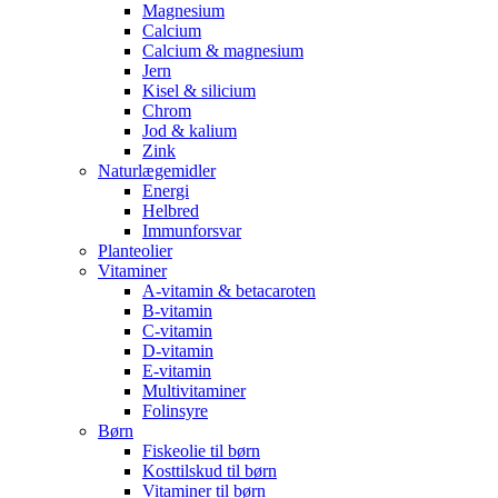
Magnesium
Calcium
Calcium & magnesium
Jern
Kisel & silicium
Chrom
Jod & kalium
Zink
Naturlægemidler
Energi
Helbred
Immunforsvar
Planteolier
Vitaminer
A-vitamin & betacaroten
B-vitamin
C-vitamin
D-vitamin
E-vitamin
Multivitaminer
Folinsyre
Børn
Fiskeolie til børn
Kosttilskud til børn
Vitaminer til børn