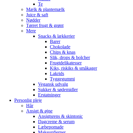
Te
Mælk & plantemælk
Juice & saft
Nødder
Tørret frugt & grønt
Mere
Snacks & lækkerier
Barer
Chokolade
Chips & knas
Slik, drops & bolcher
Frugtdelikatesser
Kiks, riskiks & småkager
Lakrids
Tyggegummi
Vegansk udvalg
Sukker & sødemidler
Erstatninger
Personlig pleje
Hår
Ansigt & øjne
Ansigtsrens & skintonic
Dagcreme & serum
Læbepomade
Makeupfjerner