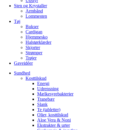
Udstyr
Sten og Krystaller
Armbånd
Lommesten
Tøj
Bukser
Cardigan
Hjemmesko
Halstørklæder
Skjorter
Strømper
Trøjer
Gaveidéer
Sundhed
Kosttilskud
Energi
Udrensning
Mælkesyrebakterier
Tranebær
Slank
Te (tabletter)
Olier, kosttilskud
Aloe Vera & Noni
Ekstrakter & urter