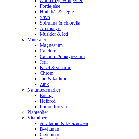
Gurkemeje & ingefær
Fordøjelse
Hud, hår & negle
Søvn
Spirulina & chlorella
Aminosyre
Muskler & led
Mineraler
Magnesium
Calcium
Calcium & magnesium
Jern
Kisel & silicium
Chrom
Jod & kalium
Zink
Naturlægemidler
Energi
Helbred
Immunforsvar
Planteolier
Vitaminer
A-vitamin & betacaroten
B-vitamin
C-vitamin