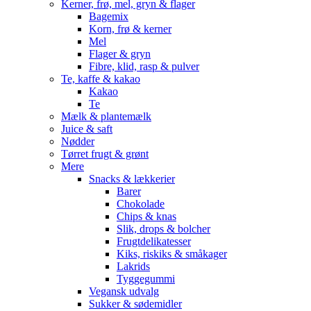
Kerner, frø, mel, gryn & flager
Bagemix
Korn, frø & kerner
Mel
Flager & gryn
Fibre, klid, rasp & pulver
Te, kaffe & kakao
Kakao
Te
Mælk & plantemælk
Juice & saft
Nødder
Tørret frugt & grønt
Mere
Snacks & lækkerier
Barer
Chokolade
Chips & knas
Slik, drops & bolcher
Frugtdelikatesser
Kiks, riskiks & småkager
Lakrids
Tyggegummi
Vegansk udvalg
Sukker & sødemidler