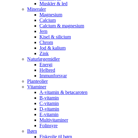
Muskler & led
Mineraler
Magnesium
Calcium
Calcium & magnesium
Jern
Kisel & silicium
Chrom
Jod & kalium
Zink
Naturlægemidler
Energi
Helbred
Immunforsvar
Planteolier
Vitaminer
A-vitamin & betacaroten
B-vitamin
C-vitamin
D-vitamin
E-vitamin
Multivitaminer
Folinsyre
Børn
Fiskeolie til børn