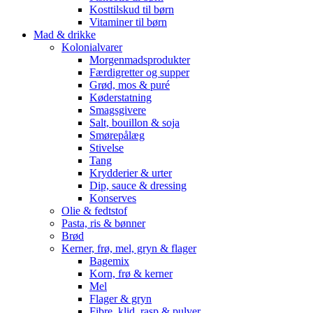
Kosttilskud til børn
Vitaminer til børn
Mad & drikke
Kolonialvarer
Morgenmadsprodukter
Færdigretter og supper
Grød, mos & puré
Køderstatning
Smagsgivere
Salt, bouillon & soja
Smørepålæg
Stivelse
Tang
Krydderier & urter
Dip, sauce & dressing
Konserves
Olie & fedtstof
Pasta, ris & bønner
Brød
Kerner, frø, mel, gryn & flager
Bagemix
Korn, frø & kerner
Mel
Flager & gryn
Fibre, klid, rasp & pulver