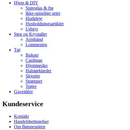
Hjem & DIY
Spireglas & frø
Ikke-spiselige urter
Hudpleje
Husholdningsartikler
Udstyr
Sten og Krystaller
Armbånd
Lommesten
Tøj
Bukser
Cardigan
Hjemmesko
Halstørklæder
Skjorter
Strømper
Trøjer
Gaveidéer
Kundeservice
Kontakt
Handelsbetingelser
Om Bønnespiren