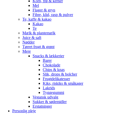
Korn, frø & kerner
Mel
Flager & gryn
Fibre, klid, rasp & pulver
Te, kaffe & kakao
Kakao
Te
Mælk & plantemælk
Juice & saft
Nødder
Tørret frugt & grønt
Mere
Snacks & lækkerier
Barer
Chokolade
Chips & knas
Slik, drops & bolcher
Frugtdelikatesser
Kiks, riskiks & småkager
Lakrids
Tyggegummi
Vegansk udvalg
Sukker & sødemidler
Erstatninger
Personlig pleje