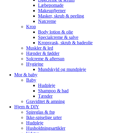
Læbepomade
Makeupfjerner
Masker, skrub & peeling
Natcreme
Krop
Body lotion & olie
Specialcreme & salve
Kropsvask, skrub & badeolie
Muskler & led
Hænder & fødder
Solcreme & aftersun
Hygiejne
Mundskyld og mundpleje
Mor & baby
Baby
Hudpleje
Shampoo & bad
Tænder
Graviditet & amning
Hjem & DIY
Spireglas & frø
Ikke-spiselige urter
Hudpleje
Husholdningsartikler