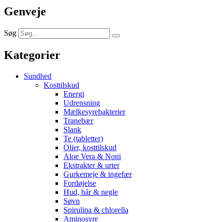
Genveje
Søg
Kategorier
Sundhed
Kosttilskud
Energi
Udrensning
Mælkesyrebakterier
Tranebær
Slank
Te (tabletter)
Olier, kosttilskud
Aloe Vera & Noni
Ekstrakter & urter
Gurkemeje & ingefær
Fordøjelse
Hud, hår & negle
Søvn
Spirulina & chlorella
Aminosyre