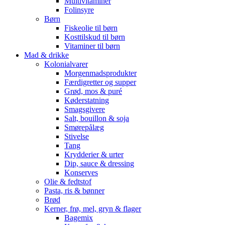
Multivitaminer
Folinsyre
Børn
Fiskeolie til børn
Kosttilskud til børn
Vitaminer til børn
Mad & drikke
Kolonialvarer
Morgenmadsprodukter
Færdigretter og supper
Grød, mos & puré
Køderstatning
Smagsgivere
Salt, bouillon & soja
Smørepålæg
Stivelse
Tang
Krydderier & urter
Dip, sauce & dressing
Konserves
Olie & fedtstof
Pasta, ris & bønner
Brød
Kerner, frø, mel, gryn & flager
Bagemix