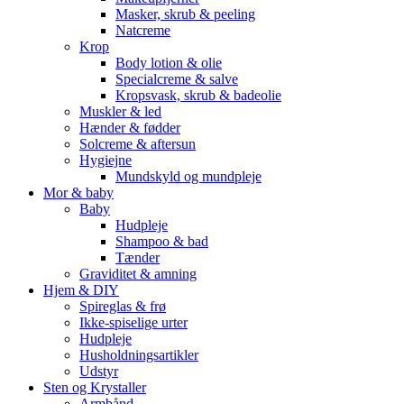
Masker, skrub & peeling
Natcreme
Krop
Body lotion & olie
Specialcreme & salve
Kropsvask, skrub & badeolie
Muskler & led
Hænder & fødder
Solcreme & aftersun
Hygiejne
Mundskyld og mundpleje
Mor & baby
Baby
Hudpleje
Shampoo & bad
Tænder
Graviditet & amning
Hjem & DIY
Spireglas & frø
Ikke-spiselige urter
Hudpleje
Husholdningsartikler
Udstyr
Sten og Krystaller
Armbånd