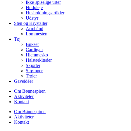
Ikke-spiselige urter
Hudpleje
Husholdningsartikler
Udstyr
Sten og Krystaller
Armbånd
Lommesten
Tøj
Bukser
Cardigan
Hjemmesko
Halstørklæder
Skjorter
Strømper
Trøjer
Gaveidéer
Om Bønnespiren
Aktiviteter
Kontakt
Om Bønnespiren
Aktiviteter
Kontakt