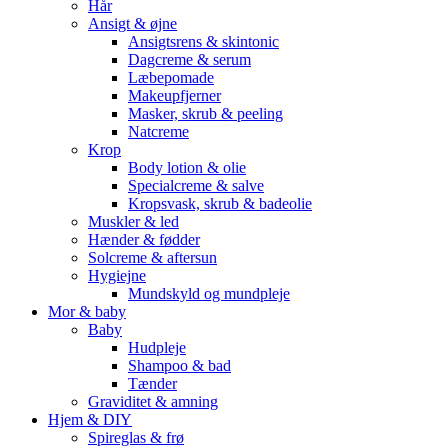
Hår
Ansigt & øjne
Ansigtsrens & skintonic
Dagcreme & serum
Læbepomade
Makeupfjerner
Masker, skrub & peeling
Natcreme
Krop
Body lotion & olie
Specialcreme & salve
Kropsvask, skrub & badeolie
Muskler & led
Hænder & fødder
Solcreme & aftersun
Hygiejne
Mundskyld og mundpleje
Mor & baby
Baby
Hudpleje
Shampoo & bad
Tænder
Graviditet & amning
Hjem & DIY
Spireglas & frø