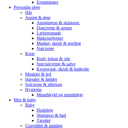
Erstatninger
Personlig pleje
Hår
Ansigt & øjne
Ansigtsrens & skintonic
Dagcreme & serum
Læbepomade
Makeupfjerner
Masker, skrub & peeling
Natcreme
Krop
Body lotion & olie
Specialcreme & salve
Kropsvask, skrub & badeolie
Muskler & led
Hænder & fødder
Solcreme & aftersun
Hygiejne
Mundskyld og mundpleje
Mor & baby
Baby
Hudpleje
Shampoo & bad
Tænder
Graviditet & amning