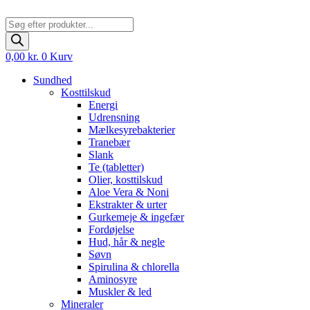
Products
search
0,00
kr.
0
Kurv
Sundhed
Kosttilskud
Energi
Udrensning
Mælkesyrebakterier
Tranebær
Slank
Te (tabletter)
Olier, kosttilskud
Aloe Vera & Noni
Ekstrakter & urter
Gurkemeje & ingefær
Fordøjelse
Hud, hår & negle
Søvn
Spirulina & chlorella
Aminosyre
Muskler & led
Mineraler