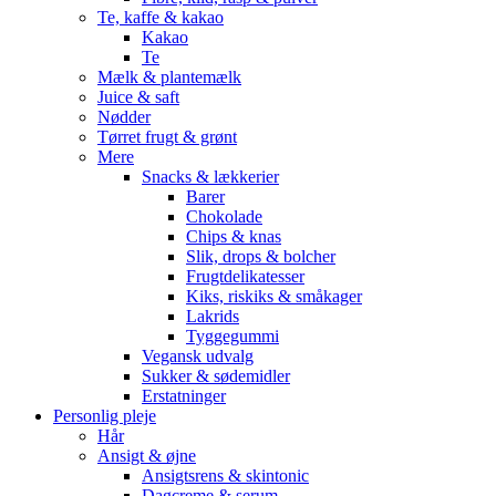
Te, kaffe & kakao
Kakao
Te
Mælk & plantemælk
Juice & saft
Nødder
Tørret frugt & grønt
Mere
Snacks & lækkerier
Barer
Chokolade
Chips & knas
Slik, drops & bolcher
Frugtdelikatesser
Kiks, riskiks & småkager
Lakrids
Tyggegummi
Vegansk udvalg
Sukker & sødemidler
Erstatninger
Personlig pleje
Hår
Ansigt & øjne
Ansigtsrens & skintonic
Dagcreme & serum