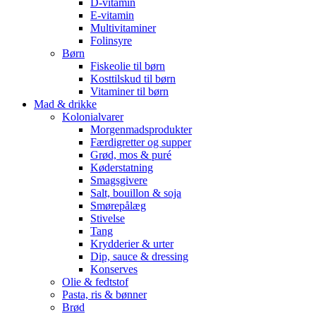
D-vitamin
E-vitamin
Multivitaminer
Folinsyre
Børn
Fiskeolie til børn
Kosttilskud til børn
Vitaminer til børn
Mad & drikke
Kolonialvarer
Morgenmadsprodukter
Færdigretter og supper
Grød, mos & puré
Køderstatning
Smagsgivere
Salt, bouillon & soja
Smørepålæg
Stivelse
Tang
Krydderier & urter
Dip, sauce & dressing
Konserves
Olie & fedtstof
Pasta, ris & bønner
Brød