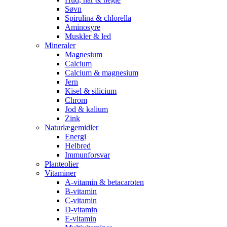
Søvn
Spirulina & chlorella
Aminosyre
Muskler & led
Mineraler
Magnesium
Calcium
Calcium & magnesium
Jern
Kisel & silicium
Chrom
Jod & kalium
Zink
Naturlægemidler
Energi
Helbred
Immunforsvar
Planteolier
Vitaminer
A-vitamin & betacaroten
B-vitamin
C-vitamin
D-vitamin
E-vitamin