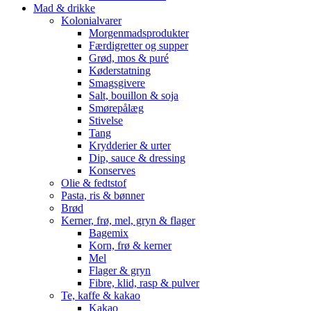
Mad & drikke
Kolonialvarer
Morgenmadsprodukter
Færdigretter og supper
Grød, mos & puré
Køderstatning
Smagsgivere
Salt, bouillon & soja
Smørepålæg
Stivelse
Tang
Krydderier & urter
Dip, sauce & dressing
Konserves
Olie & fedtstof
Pasta, ris & bønner
Brød
Kerner, frø, mel, gryn & flager
Bagemix
Korn, frø & kerner
Mel
Flager & gryn
Fibre, klid, rasp & pulver
Te, kaffe & kakao
Kakao