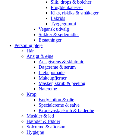
Slik, drops & bolcher
Frugtdelikatesser
Kiks, riskiks & småkager
Lakrids
Tyggegummi
Vegansk udvalg
Sukker & sødemidler
Erstatninger
Personlig pleje
Hår
Ansigt & øjne
Ansigtsrens & skintonic
Dagcreme & serum
Læbepomade
Makeupfjerner
Masker, skrub & peeling
Natcreme
Krop
Body lotion & olie
Specialcreme & salve
Kropsvask, skrub & badeolie
Muskler & led
Hænder & fødder
Solcreme & aftersun
Hygiejne