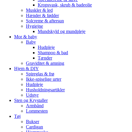
Kropsvask, skrub & badeolie
Muskler & led
Hænder & fødder
Solcreme & aftersun
Hygiejne
Mundskyld og mundpleje
Mor & baby
Baby
Hudpleje
Shampoo & bad
Tænder
Graviditet & amning
Hjem & DIY
Spireglas & frø
Ikke-spiselige urter
Hudpleje
Husholdningsartikler
Udstyr
Sten og Krystaller
Armbånd
Lommesten
Tøj
Bukser
Cardigan