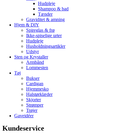
Hudpleje
Shampoo & bad
Tænder
Graviditet & amning
Hjem & DIY
Spireglas & frø
Ikke-spiselige urter
Hudpleje
Husholdningsartikler
Udstyr
Sten og Krystaller
Armbånd
Lommesten
Tøj
Bukser
Cardigan
Hjemmesko
Halstørklæder
Skjorter
Strømper
Trøjer
Gaveidéer
Kundeservice