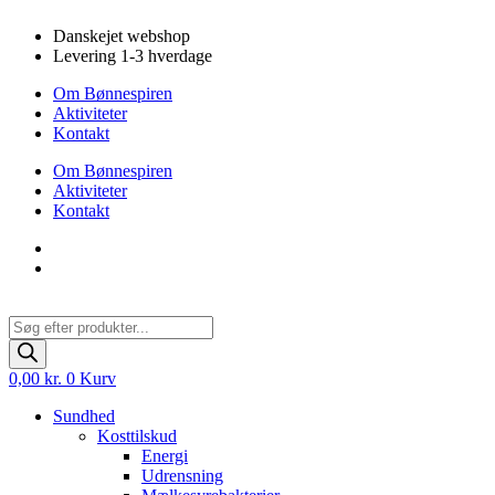
Videre
Danskejet webshop
til
Levering 1-3 hverdage
indhold
Om Bønnespiren
Aktiviteter
Kontakt
Om Bønnespiren
Aktiviteter
Kontakt
Products
search
0,00
kr.
0
Kurv
Sundhed
Kosttilskud
Energi
Udrensning