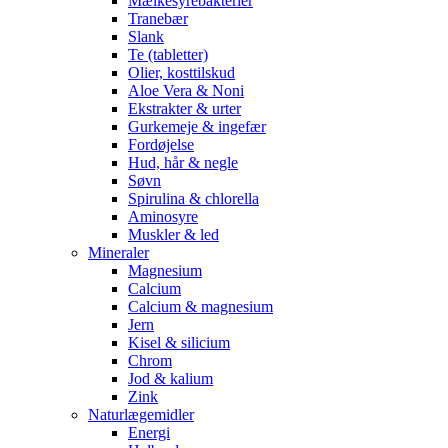
Mælkesyrebakterier
Tranebær
Slank
Te (tabletter)
Olier, kosttilskud
Aloe Vera & Noni
Ekstrakter & urter
Gurkemeje & ingefær
Fordøjelse
Hud, hår & negle
Søvn
Spirulina & chlorella
Aminosyre
Muskler & led
Mineraler
Magnesium
Calcium
Calcium & magnesium
Jern
Kisel & silicium
Chrom
Jod & kalium
Zink
Naturlægemidler
Energi