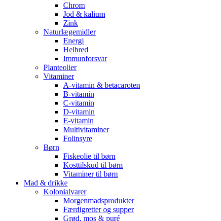
Chrom
Jod & kalium
Zink
Naturlægemidler
Energi
Helbred
Immunforsvar
Planteolier
Vitaminer
A-vitamin & betacaroten
B-vitamin
C-vitamin
D-vitamin
E-vitamin
Multivitaminer
Folinsyre
Børn
Fiskeolie til børn
Kosttilskud til børn
Vitaminer til børn
Mad & drikke
Kolonialvarer
Morgenmadsprodukter
Færdigretter og supper
Grød, mos & puré