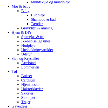
Mundskyld og mundpleje
Mor & baby
Baby
Hudpleje
Shampoo & bad
Tænder
Graviditet & amning
Hjem & DIY
Spireglas & frø
Ikke-spiselige urter
Hudpleje
Husholdningsartikler
Udstyr
Sten og Krystaller
Armbånd
Lommesten
Tøj
Bukser
Cardigan
Hjemmesko
Halstørklæder
Skjorter
Strømper
Trøjer
Gaveidéer