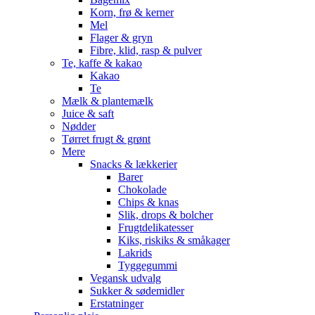
Korn, frø & kerner
Mel
Flager & gryn
Fibre, klid, rasp & pulver
Te, kaffe & kakao
Kakao
Te
Mælk & plantemælk
Juice & saft
Nødder
Tørret frugt & grønt
Mere
Snacks & lækkerier
Barer
Chokolade
Chips & knas
Slik, drops & bolcher
Frugtdelikatesser
Kiks, riskiks & småkager
Lakrids
Tyggegummi
Vegansk udvalg
Sukker & sødemidler
Erstatninger