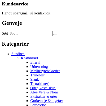
Kundeservice
Har du spørgsmål, så kontakt os.
Genveje
Søg
Kategorier
Sundhed
Kosttilskud
Energi
Udrensning
Mælkesyrebakterier
Tranebær
Slank
Te (tabletter)
Olier, kosttilskud
Aloe Vera & Noni
Ekstrakter & urter
Gurkemeje & ingefær
Fordøjelse