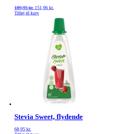
189,95
kr.
151,96
kr.
Tilføj til kurv
Stevia Sweet, flydende
68,95
kr.