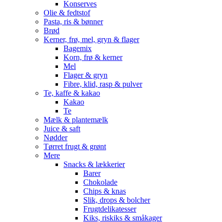
Konserves
Olie & fedtstof
Pasta, ris & bønner
Brød
Kerner, frø, mel, gryn & flager
Bagemix
Korn, frø & kerner
Mel
Flager & gryn
Fibre, klid, rasp & pulver
Te, kaffe & kakao
Kakao
Te
Mælk & plantemælk
Juice & saft
Nødder
Tørret frugt & grønt
Mere
Snacks & lækkerier
Barer
Chokolade
Chips & knas
Slik, drops & bolcher
Frugtdelikatesser
Kiks, riskiks & småkager