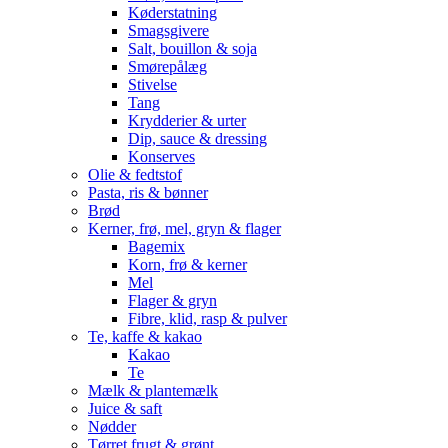
Køderstatning
Smagsgivere
Salt, bouillon & soja
Smørepålæg
Stivelse
Tang
Krydderier & urter
Dip, sauce & dressing
Konserves
Olie & fedtstof
Pasta, ris & bønner
Brød
Kerner, frø, mel, gryn & flager
Bagemix
Korn, frø & kerner
Mel
Flager & gryn
Fibre, klid, rasp & pulver
Te, kaffe & kakao
Kakao
Te
Mælk & plantemælk
Juice & saft
Nødder
Tørret frugt & grønt