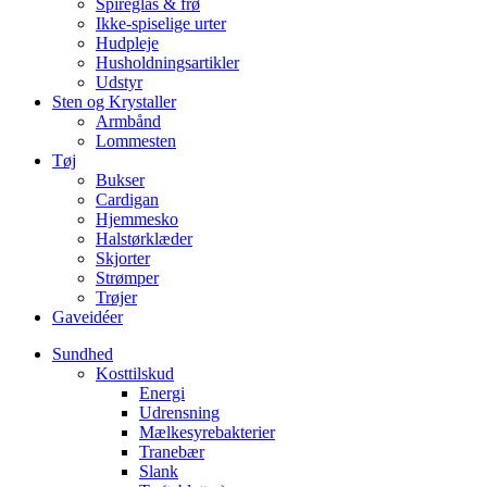
Spireglas & frø
Ikke-spiselige urter
Hudpleje
Husholdningsartikler
Udstyr
Sten og Krystaller
Armbånd
Lommesten
Tøj
Bukser
Cardigan
Hjemmesko
Halstørklæder
Skjorter
Strømper
Trøjer
Gaveidéer
Sundhed
Kosttilskud
Energi
Udrensning
Mælkesyrebakterier
Tranebær
Slank