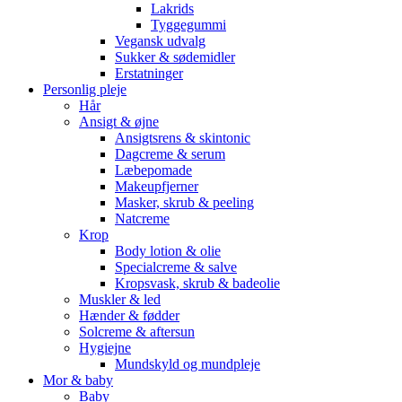
Lakrids
Tyggegummi
Vegansk udvalg
Sukker & sødemidler
Erstatninger
Personlig pleje
Hår
Ansigt & øjne
Ansigtsrens & skintonic
Dagcreme & serum
Læbepomade
Makeupfjerner
Masker, skrub & peeling
Natcreme
Krop
Body lotion & olie
Specialcreme & salve
Kropsvask, skrub & badeolie
Muskler & led
Hænder & fødder
Solcreme & aftersun
Hygiejne
Mundskyld og mundpleje
Mor & baby
Baby