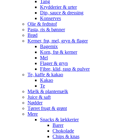
Tang
Krydderier & urter
Dip, sauce & dressing
Konserves
Olie & fedtstof
Pasta, ris & bønner
Brød
Kerner, frø, mel, gryn & flager
Bagemix
Korn, frø & kerner
Mel
Flager & gryn
Fibre, klid, rasp & pulver
Te, kaffe & kakao
Kakao
Te
Mælk & plantemælk
Juice & saft
Nødder
Tørret frugt & grønt
Mere
Snacks & lækkerier
Barer
Chokolade
Chips & knas