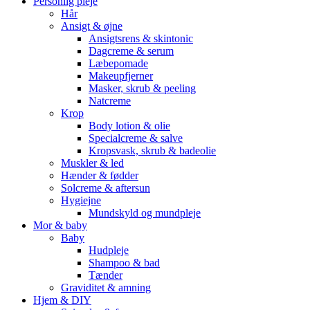
Personlig pleje
Hår
Ansigt & øjne
Ansigtsrens & skintonic
Dagcreme & serum
Læbepomade
Makeupfjerner
Masker, skrub & peeling
Natcreme
Krop
Body lotion & olie
Specialcreme & salve
Kropsvask, skrub & badeolie
Muskler & led
Hænder & fødder
Solcreme & aftersun
Hygiejne
Mundskyld og mundpleje
Mor & baby
Baby
Hudpleje
Shampoo & bad
Tænder
Graviditet & amning
Hjem & DIY