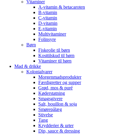
Vitaminer
A-vitamin & betacaroten
B-vitamin
C-vitamin
D-vitamin
E-vitamin
Multivitaminer
Folinsyre
Børn
Fiskeolie til børn
Kosttilskud til børn
Vitaminer til børn
Mad & drikke
Kolonialvarer
Morgenmadsprodukter
Færdigretter og supper
Grød, mos & puré
Køderstatning
Smagsgivere
Salt, bouillon & soja
Smørepålæg
Stivelse
Tang
Krydderier & urter
Dip, sauce & dressing