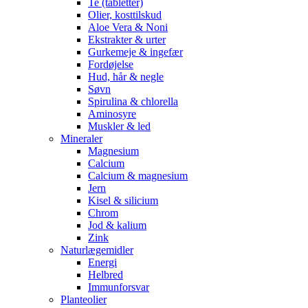
Te (tabletter)
Olier, kosttilskud
Aloe Vera & Noni
Ekstrakter & urter
Gurkemeje & ingefær
Fordøjelse
Hud, hår & negle
Søvn
Spirulina & chlorella
Aminosyre
Muskler & led
Mineraler
Magnesium
Calcium
Calcium & magnesium
Jern
Kisel & silicium
Chrom
Jod & kalium
Zink
Naturlægemidler
Energi
Helbred
Immunforsvar
Planteolier