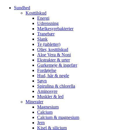
Sundhed
Kosttilskud
Energi
Udrensning
Mælkesyrebakterier
Tranebær
Slank
Te (tabletter)
Olier, kosttilskud
Aloe Vera & Noni
Ekstrakter & urter
Gurkemeje & ingefær
Fordøjelse
Hud, hår & negle
Søvn
Spirulina & chlorella
Aminosyre
Muskler & led
Mineraler
Magnesium
Calcium
Calcium & magnesium
Jern
Kisel & silicium