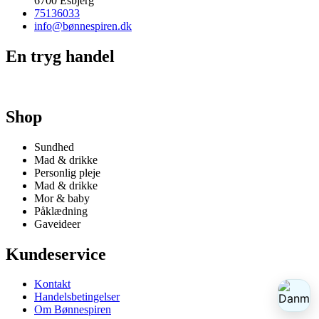
6700 Esbjerg
75136033
info@bønnespiren.dk
En tryg handel
Shop
Sundhed
Mad & drikke
Personlig pleje
Mad & drikke
Mor & baby
Påklædning
Gaveideer
Kundeservice
Kontakt
Handelsbetingelser
Om Bønnespiren