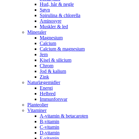
Hud, hår & negle
Søvn
Spirulina & chlorella
Aminosyre
Muskler & led
Mineraler
Magnesium
Calcium
Calcium & magnesium
Jern
Kisel & silicium
Chrom
Jod & kalium
Zink
Naturlægemidler
Energi
Helbred
Immunforsvar
Planteolier
Vitaminer
A-vitamin & betacaroten
B-vitamin
C-vitamin
D-vitamin
E-vitamin