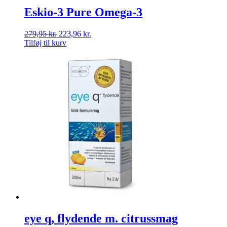
Eskio-3 Pure Omega-3
279,95
kr.
223,96
kr.
Tilføj til kurv
eye q, flydende m. citrussmag