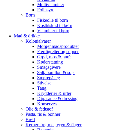
Multivitaminer
Folinsyre
Børn
Fiskeolie til børn
Kosttilskud til børn
Vitaminer til børn
Mad & drikke
Kolonialvarer
Morgenmadsprodukter
Færdigretter og supper
Grød, mos & puré
Køderstatning
Smagsgivere
Salt, bouillon & soja
Smørepålæg
Stivelse
Tang
Krydderier & urter
Dip, sauce & dressing
Konserves
Olie & fedtstof
Pasta, ris & bønner
Brød
Kerner, frø, mel, gryn & flager
Bagemix