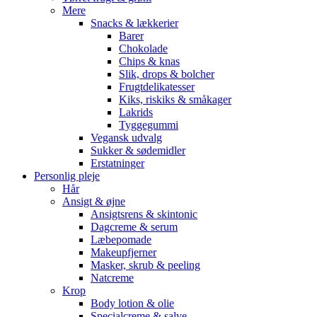
Mere
Snacks & lækkerier
Barer
Chokolade
Chips & knas
Slik, drops & bolcher
Frugtdelikatesser
Kiks, riskiks & småkager
Lakrids
Tyggegummi
Vegansk udvalg
Sukker & sødemidler
Erstatninger
Personlig pleje
Hår
Ansigt & øjne
Ansigtsrens & skintonic
Dagcreme & serum
Læbepomade
Makeupfjerner
Masker, skrub & peeling
Natcreme
Krop
Body lotion & olie
Specialcreme & salve