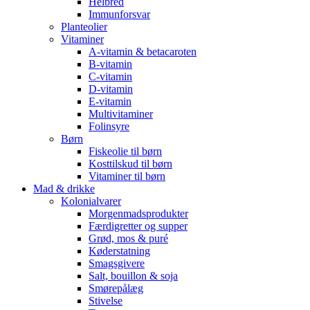
Helbred
Immunforsvar
Planteolier
Vitaminer
A-vitamin & betacaroten
B-vitamin
C-vitamin
D-vitamin
E-vitamin
Multivitaminer
Folinsyre
Børn
Fiskeolie til børn
Kosttilskud til børn
Vitaminer til børn
Mad & drikke
Kolonialvarer
Morgenmadsprodukter
Færdigretter og supper
Grød, mos & puré
Køderstatning
Smagsgivere
Salt, bouillon & soja
Smørepålæg
Stivelse