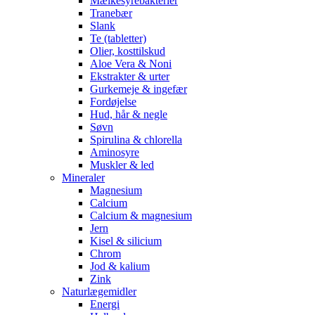
Mælkesyrebakterier
Tranebær
Slank
Te (tabletter)
Olier, kosttilskud
Aloe Vera & Noni
Ekstrakter & urter
Gurkemeje & ingefær
Fordøjelse
Hud, hår & negle
Søvn
Spirulina & chlorella
Aminosyre
Muskler & led
Mineraler
Magnesium
Calcium
Calcium & magnesium
Jern
Kisel & silicium
Chrom
Jod & kalium
Zink
Naturlægemidler
Energi