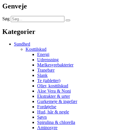
Genveje
Søg
Kategorier
Sundhed
Kosttilskud
Energi
Udrensning
Mælkesyrebakterier
Tranebær
Slank
Te (tabletter)
Olier, kosttilskud
Aloe Vera & Noni
Ekstrakter & urter
Gurkemeje & ingefær
Fordøjelse
Hud, hår & negle
Søvn
Spirulina & chlorella
Aminosyre