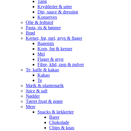
Tang
Krydderier & urter
Dip, sauce & dressing
Konserves
Olie & fedtstof
Pasta, ris & bønner
Brød
Kerner, frø, mel, gryn & flager
Bagemix
Korn, frø & kerner
Mel
Flager & gryn
Fibre, klid, rasp & pulver
Te, kaffe & kakao
Kakao
Te
Mælk & plantemælk
Juice & saft
Nødder
Tørret frugt & grønt
Mere
Snacks & lækkerier
Barer
Chokolade
Chips & knas