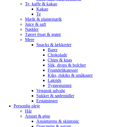
Te, kaffe & kakao
Kakao
Te
Mælk & plantemælk
Juice & saft
Nødder
Tørret frugt & grønt
Mere
Snacks & lækkerier
Barer
Chokolade
Chips & knas
Slik, drops & bolcher
Frugtdelikatesser
Kiks, riskiks & småkager
Lakrids
Tyggegummi
Vegansk udvalg
Sukker & sødemidler
Erstatninger
Personlig pleje
Hår
Ansigt & øjne
Ansigtsrens & skintonic
Dagcreme & serum