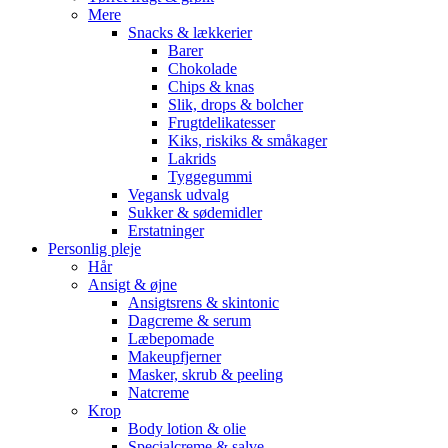
Mere
Snacks & lækkerier
Barer
Chokolade
Chips & knas
Slik, drops & bolcher
Frugtdelikatesser
Kiks, riskiks & småkager
Lakrids
Tyggegummi
Vegansk udvalg
Sukker & sødemidler
Erstatninger
Personlig pleje
Hår
Ansigt & øjne
Ansigtsrens & skintonic
Dagcreme & serum
Læbepomade
Makeupfjerner
Masker, skrub & peeling
Natcreme
Krop
Body lotion & olie
Specialcreme & salve