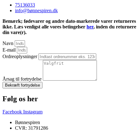
75136033
info@bønnespiren.dk
Bemærk; fødevarer og andre dato-markerede varer returneres
ikke. Læs venligst alle vores betingelser
her
, inden du returnere
din vare(r).
Navn
E-mail
Ordreoplysninger
Årsag til fortrydelse
Bekræft fortrydelse
Følg os her
Facebook
Instagram
Bønnespiren
CVR: 31791286