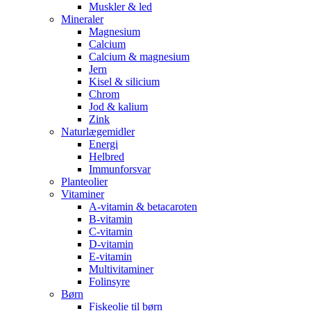
Muskler & led
Mineraler
Magnesium
Calcium
Calcium & magnesium
Jern
Kisel & silicium
Chrom
Jod & kalium
Zink
Naturlægemidler
Energi
Helbred
Immunforsvar
Planteolier
Vitaminer
A-vitamin & betacaroten
B-vitamin
C-vitamin
D-vitamin
E-vitamin
Multivitaminer
Folinsyre
Børn
Fiskeolie til børn