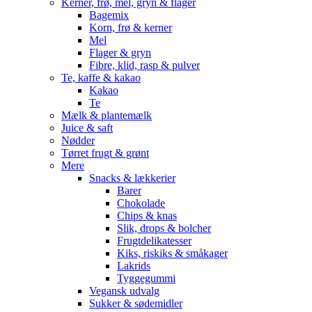
Kerner, frø, mel, gryn & flager
Bagemix
Korn, frø & kerner
Mel
Flager & gryn
Fibre, klid, rasp & pulver
Te, kaffe & kakao
Kakao
Te
Mælk & plantemælk
Juice & saft
Nødder
Tørret frugt & grønt
Mere
Snacks & lækkerier
Barer
Chokolade
Chips & knas
Slik, drops & bolcher
Frugtdelikatesser
Kiks, riskiks & småkager
Lakrids
Tyggegummi
Vegansk udvalg
Sukker & sødemidler