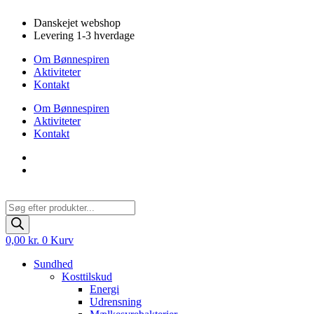
Videre
Danskejet webshop
til
Levering 1-3 hverdage
indhold
Om Bønnespiren
Aktiviteter
Kontakt
Om Bønnespiren
Aktiviteter
Kontakt
Products
search
0,00
kr.
0
Kurv
Sundhed
Kosttilskud
Energi
Udrensning