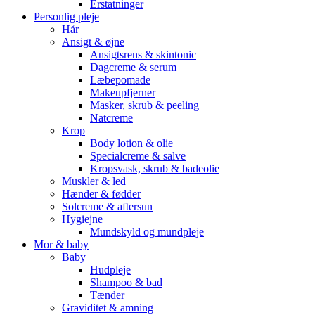
Erstatninger
Personlig pleje
Hår
Ansigt & øjne
Ansigtsrens & skintonic
Dagcreme & serum
Læbepomade
Makeupfjerner
Masker, skrub & peeling
Natcreme
Krop
Body lotion & olie
Specialcreme & salve
Kropsvask, skrub & badeolie
Muskler & led
Hænder & fødder
Solcreme & aftersun
Hygiejne
Mundskyld og mundpleje
Mor & baby
Baby
Hudpleje
Shampoo & bad
Tænder
Graviditet & amning