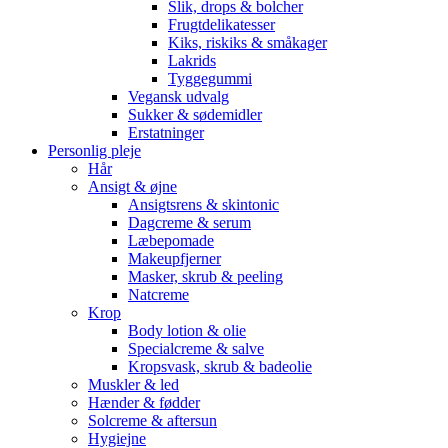
Slik, drops & bolcher
Frugtdelikatesser
Kiks, riskiks & småkager
Lakrids
Tyggegummi
Vegansk udvalg
Sukker & sødemidler
Erstatninger
Personlig pleje
Hår
Ansigt & øjne
Ansigtsrens & skintonic
Dagcreme & serum
Læbepomade
Makeupfjerner
Masker, skrub & peeling
Natcreme
Krop
Body lotion & olie
Specialcreme & salve
Kropsvask, skrub & badeolie
Muskler & led
Hænder & fødder
Solcreme & aftersun
Hygiejne