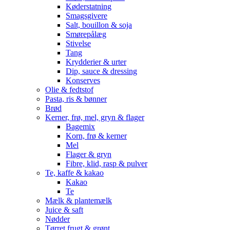
Køderstatning
Smagsgivere
Salt, bouillon & soja
Smørepålæg
Stivelse
Tang
Krydderier & urter
Dip, sauce & dressing
Konserves
Olie & fedtstof
Pasta, ris & bønner
Brød
Kerner, frø, mel, gryn & flager
Bagemix
Korn, frø & kerner
Mel
Flager & gryn
Fibre, klid, rasp & pulver
Te, kaffe & kakao
Kakao
Te
Mælk & plantemælk
Juice & saft
Nødder
Tørret frugt & grønt