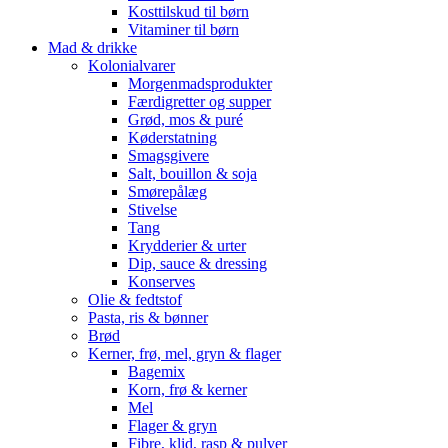
Kosttilskud til børn
Vitaminer til børn
Mad & drikke
Kolonialvarer
Morgenmadsprodukter
Færdigretter og supper
Grød, mos & puré
Køderstatning
Smagsgivere
Salt, bouillon & soja
Smørepålæg
Stivelse
Tang
Krydderier & urter
Dip, sauce & dressing
Konserves
Olie & fedtstof
Pasta, ris & bønner
Brød
Kerner, frø, mel, gryn & flager
Bagemix
Korn, frø & kerner
Mel
Flager & gryn
Fibre, klid, rasp & pulver