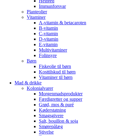
Helbred
Immunforsvar
Planteolier
Vitaminer
A-vitamin & betacaroten
B-vitamin
C-vitamin
D-vitamin
E-vitamin
Multivitaminer
Folinsyre
Børn
Fiskeolie til børn
Kosttilskud til børn
Vitaminer til børn
Mad & drikke
Kolonialvarer
Morgenmadsprodukter
Færdigretter og supper
Grød, mos & puré
Køderstatning
Smagsgivere
Salt, bouillon & soja
Smørepålæg
Stivelse