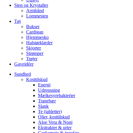
Sten og Krystaller
Armbånd
Lommesten
Tøj
Bukser
Cardigan
Hjemmesko
Halstørklæder
Skjorter
Strømper
Trøjer
Gaveidéer
Sundhed
Kosttilskud
Energi
Udrensning
Mælkesyrebakterier
Tranebær
Slank
Te (tabletter)
Olier, kosttilskud
Aloe Vera & Noni
Ekstrakter & urter
Gurkemeje & ingefær