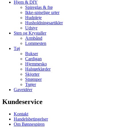
Hjem & DIY
Spireglas & frø
Ikke-spiselige urter
Hudpleje
Husholdningsartikler
Udstyr
Sten og Krystaller
Armbånd
Lommesten
Tøj
Bukser
Cardigan
Hjemmesko
Halstørklæder
Skjorter
Strømper
Trøjer
Gaveidéer
Kundeservice
Kontakt
Handelsbetingelser
Om Bønnespiren