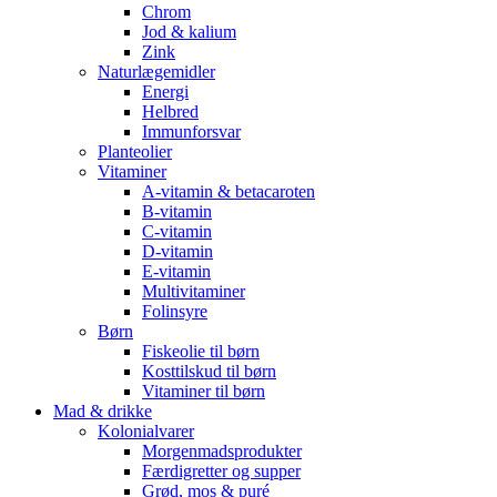
Chrom
Jod & kalium
Zink
Naturlægemidler
Energi
Helbred
Immunforsvar
Planteolier
Vitaminer
A-vitamin & betacaroten
B-vitamin
C-vitamin
D-vitamin
E-vitamin
Multivitaminer
Folinsyre
Børn
Fiskeolie til børn
Kosttilskud til børn
Vitaminer til børn
Mad & drikke
Kolonialvarer
Morgenmadsprodukter
Færdigretter og supper
Grød, mos & puré