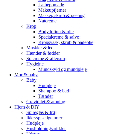
Læbepomade
Makeupfjerner
Masker, skrub & peeling
Natcreme
Krop
Body lotion & olie
Specialcreme & salve
Kropsvask, skrub & badeolie
Muskler & led
Hænder & fødder
Solcreme & aftersun
Hygiejne
Mundskyld og mundpleje
Mor & baby
Baby
Hudpleje
Shampoo & bad
Tænder
Graviditet & amning
Hjem & DIY
Spireglas & frø
Ikke-spiselige urter
Hudpleje
Husholdningsartikler
Udstyr