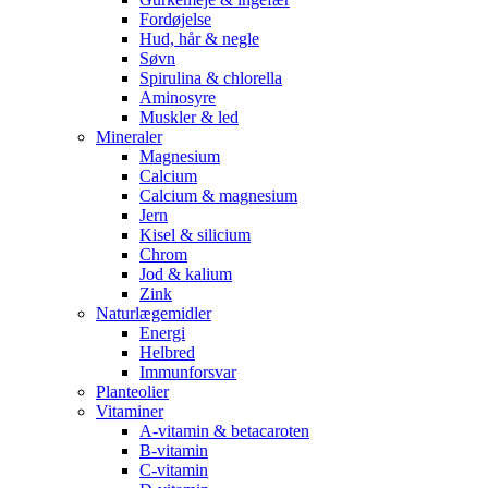
Fordøjelse
Hud, hår & negle
Søvn
Spirulina & chlorella
Aminosyre
Muskler & led
Mineraler
Magnesium
Calcium
Calcium & magnesium
Jern
Kisel & silicium
Chrom
Jod & kalium
Zink
Naturlægemidler
Energi
Helbred
Immunforsvar
Planteolier
Vitaminer
A-vitamin & betacaroten
B-vitamin
C-vitamin