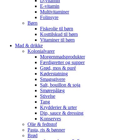
D-vitamin
E-vitamin
Multivitaminer
Folinsyre
Børn
Fiskeolie til børn
Kosttilskud til børn
Vitaminer til børn
Mad & drikke
Kolonialvarer
Morgenmadsprodukter
Færdigretter og supper
Grød, mos & puré
Køderstatning
Smagsgivere
Salt, bouillon & soja
Smørepålæg
Stivelse
Tang
Krydderier & urter
Dip, sauce & dressing
Konserves
Olie & fedtstof
Pasta, ris & bønner
Brød