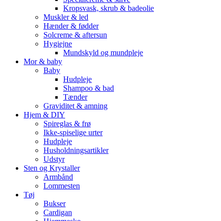
Kropsvask, skrub & badeolie
Muskler & led
Hænder & fødder
Solcreme & aftersun
Hygiejne
Mundskyld og mundpleje
Mor & baby
Baby
Hudpleje
Shampoo & bad
Tænder
Graviditet & amning
Hjem & DIY
Spireglas & frø
Ikke-spiselige urter
Hudpleje
Husholdningsartikler
Udstyr
Sten og Krystaller
Armbånd
Lommesten
Tøj
Bukser
Cardigan