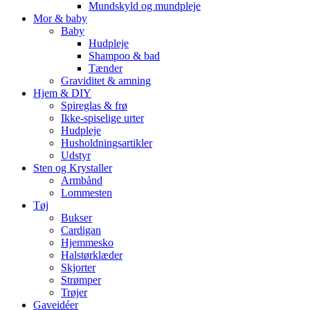
Mundskyld og mundpleje
Mor & baby
Baby
Hudpleje
Shampoo & bad
Tænder
Graviditet & amning
Hjem & DIY
Spireglas & frø
Ikke-spiselige urter
Hudpleje
Husholdningsartikler
Udstyr
Sten og Krystaller
Armbånd
Lommesten
Tøj
Bukser
Cardigan
Hjemmesko
Halstørklæder
Skjorter
Strømper
Trøjer
Gaveidéer