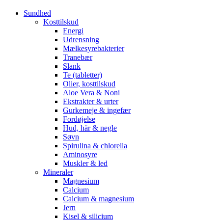
Sundhed
Kosttilskud
Energi
Udrensning
Mælkesyrebakterier
Tranebær
Slank
Te (tabletter)
Olier, kosttilskud
Aloe Vera & Noni
Ekstrakter & urter
Gurkemeje & ingefær
Fordøjelse
Hud, hår & negle
Søvn
Spirulina & chlorella
Aminosyre
Muskler & led
Mineraler
Magnesium
Calcium
Calcium & magnesium
Jern
Kisel & silicium