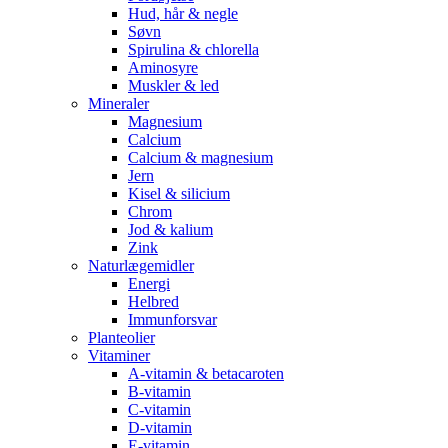
Hud, hår & negle
Søvn
Spirulina & chlorella
Aminosyre
Muskler & led
Mineraler
Magnesium
Calcium
Calcium & magnesium
Jern
Kisel & silicium
Chrom
Jod & kalium
Zink
Naturlægemidler
Energi
Helbred
Immunforsvar
Planteolier
Vitaminer
A-vitamin & betacaroten
B-vitamin
C-vitamin
D-vitamin
E-vitamin