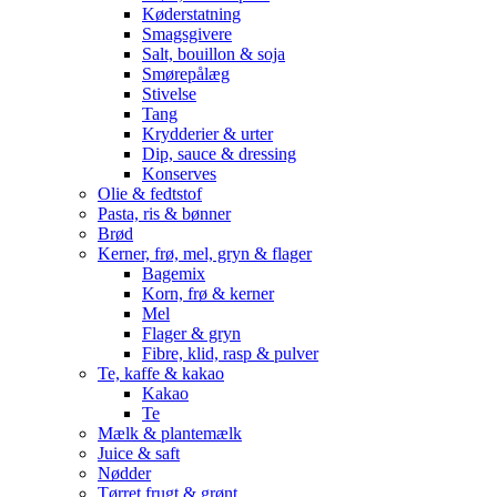
Køderstatning
Smagsgivere
Salt, bouillon & soja
Smørepålæg
Stivelse
Tang
Krydderier & urter
Dip, sauce & dressing
Konserves
Olie & fedtstof
Pasta, ris & bønner
Brød
Kerner, frø, mel, gryn & flager
Bagemix
Korn, frø & kerner
Mel
Flager & gryn
Fibre, klid, rasp & pulver
Te, kaffe & kakao
Kakao
Te
Mælk & plantemælk
Juice & saft
Nødder
Tørret frugt & grønt