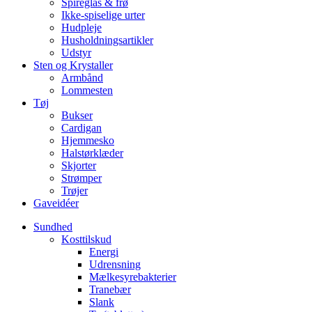
Spireglas & frø
Ikke-spiselige urter
Hudpleje
Husholdningsartikler
Udstyr
Sten og Krystaller
Armbånd
Lommesten
Tøj
Bukser
Cardigan
Hjemmesko
Halstørklæder
Skjorter
Strømper
Trøjer
Gaveidéer
Sundhed
Kosttilskud
Energi
Udrensning
Mælkesyrebakterier
Tranebær
Slank