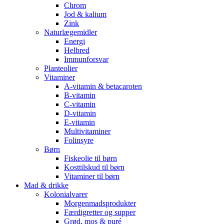
Chrom
Jod & kalium
Zink
Naturlægemidler
Energi
Helbred
Immunforsvar
Planteolier
Vitaminer
A-vitamin & betacaroten
B-vitamin
C-vitamin
D-vitamin
E-vitamin
Multivitaminer
Folinsyre
Børn
Fiskeolie til børn
Kosttilskud til børn
Vitaminer til børn
Mad & drikke
Kolonialvarer
Morgenmadsprodukter
Færdigretter og supper
Grød, mos & puré