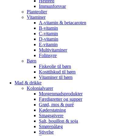
Helbred
Immunforsvar
Planteolier
Vitaminer
A-vitamin & betacaroten
B-vitamin
C-vitamin
D-vitamin
E-vitamin
Multivitaminer
Folinsyre
Børn
Fiskeolie til børn
Kosttilskud til børn
Vitaminer til børn
Mad & drikke
Kolonialvarer
Morgenmadsprodukter
Færdigretter og supper
Grød, mos & puré
Køderstatning
Smagsgivere
Salt, bouillon & soja
Smørepålæg
Stivelse