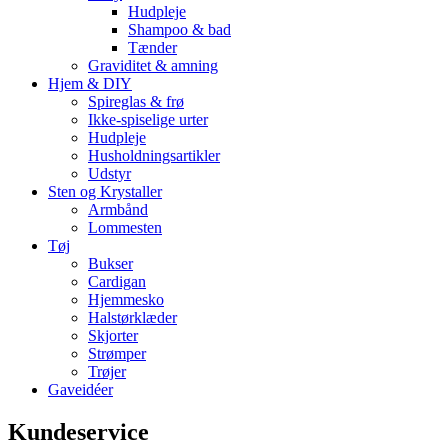
Hudpleje
Shampoo & bad
Tænder
Graviditet & amning
Hjem & DIY
Spireglas & frø
Ikke-spiselige urter
Hudpleje
Husholdningsartikler
Udstyr
Sten og Krystaller
Armbånd
Lommesten
Tøj
Bukser
Cardigan
Hjemmesko
Halstørklæder
Skjorter
Strømper
Trøjer
Gaveidéer
Kundeservice