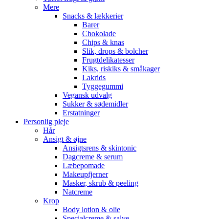
Mere
Snacks & lækkerier
Barer
Chokolade
Chips & knas
Slik, drops & bolcher
Frugtdelikatesser
Kiks, riskiks & småkager
Lakrids
Tyggegummi
Vegansk udvalg
Sukker & sødemidler
Erstatninger
Personlig pleje
Hår
Ansigt & øjne
Ansigtsrens & skintonic
Dagcreme & serum
Læbepomade
Makeupfjerner
Masker, skrub & peeling
Natcreme
Krop
Body lotion & olie
Specialcreme & salve