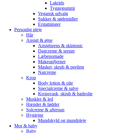
Lakrids
Tyggegummi
Vegansk udvalg
Sukker & sødemidler
Erstatninger
Personlig pleje
Hår
Ansigt & øjne
Ansigtsrens & skintonic
Dagcreme & serum
Læbepomade
Makeupfjerner
Masker, skrub & peeling
Natcreme
Krop
Body lotion & olie
Specialcreme & salve
Kropsvask, skrub & badeolie
Muskler & led
Hænder & fødder
Solcreme & aftersun
Hygiejne
Mundskyld og mundpleje
Mor & baby
Baby