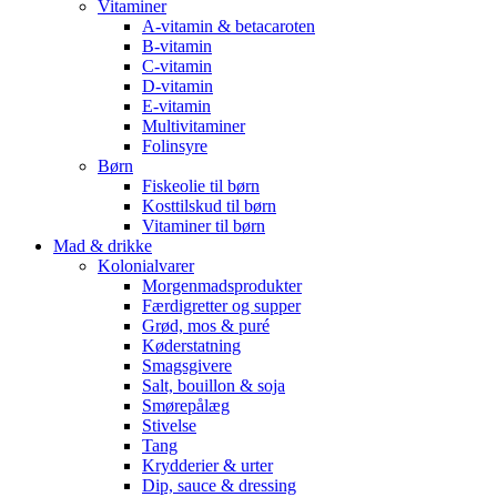
Vitaminer
A-vitamin & betacaroten
B-vitamin
C-vitamin
D-vitamin
E-vitamin
Multivitaminer
Folinsyre
Børn
Fiskeolie til børn
Kosttilskud til børn
Vitaminer til børn
Mad & drikke
Kolonialvarer
Morgenmadsprodukter
Færdigretter og supper
Grød, mos & puré
Køderstatning
Smagsgivere
Salt, bouillon & soja
Smørepålæg
Stivelse
Tang
Krydderier & urter
Dip, sauce & dressing