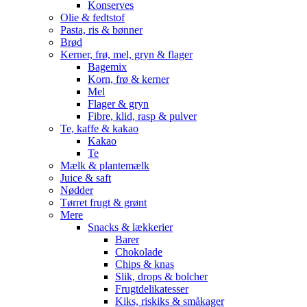
Konserves
Olie & fedtstof
Pasta, ris & bønner
Brød
Kerner, frø, mel, gryn & flager
Bagemix
Korn, frø & kerner
Mel
Flager & gryn
Fibre, klid, rasp & pulver
Te, kaffe & kakao
Kakao
Te
Mælk & plantemælk
Juice & saft
Nødder
Tørret frugt & grønt
Mere
Snacks & lækkerier
Barer
Chokolade
Chips & knas
Slik, drops & bolcher
Frugtdelikatesser
Kiks, riskiks & småkager