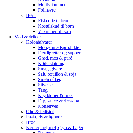
Multivitaminer
Folinsyre
Børn
Fiskeolie til børn
Kosttilskud til børn
Vitaminer til børn
Mad & drikke
Kolonialvarer
Morgenmadsprodukter
Færdigretter og supper
Grød, mos & puré
Køderstatning
Smagsgivere
Salt, bouillon & soja
Smørepålæg
Stivelse
Tang
Krydderier & urter
Dip, sauce & dressing
Konserves
Olie & fedtstof
Pasta, ris & bønner
Brød
Kerner, frø, mel, gryn & flager
Bagemix