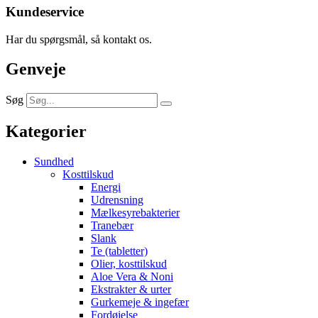
Kundeservice
Har du spørgsmål, så kontakt os.
Genveje
Søg
Kategorier
Sundhed
Kosttilskud
Energi
Udrensning
Mælkesyrebakterier
Tranebær
Slank
Te (tabletter)
Olier, kosttilskud
Aloe Vera & Noni
Ekstrakter & urter
Gurkemeje & ingefær
Fordøjelse