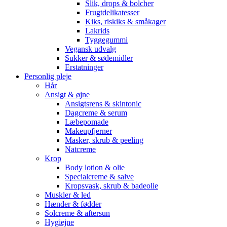
Slik, drops & bolcher
Frugtdelikatesser
Kiks, riskiks & småkager
Lakrids
Tyggegummi
Vegansk udvalg
Sukker & sødemidler
Erstatninger
Personlig pleje
Hår
Ansigt & øjne
Ansigtsrens & skintonic
Dagcreme & serum
Læbepomade
Makeupfjerner
Masker, skrub & peeling
Natcreme
Krop
Body lotion & olie
Specialcreme & salve
Kropsvask, skrub & badeolie
Muskler & led
Hænder & fødder
Solcreme & aftersun
Hygiejne