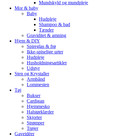
Mundskyld og mundpleje
Mor & baby
Baby
Hudpleje
Shampoo & bad
Tænder
Graviditet & amning
Hjem & DIY
Spireglas & frø
Ikke-spiselige urter
Hudpleje
Husholdningsartikler
Udstyr
Sten og Krystaller
Armbånd
Lommesten
Tøj
Bukser
Cardigan
Hjemmesko
Halstørklæder
Skjorter
Strømper
Trøjer
Gaveidéer