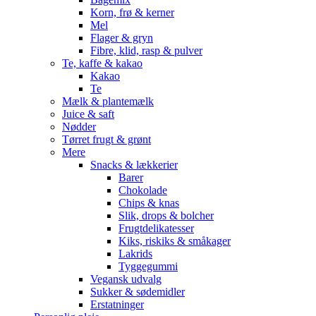
Korn, frø & kerner
Mel
Flager & gryn
Fibre, klid, rasp & pulver
Te, kaffe & kakao
Kakao
Te
Mælk & plantemælk
Juice & saft
Nødder
Tørret frugt & grønt
Mere
Snacks & lækkerier
Barer
Chokolade
Chips & knas
Slik, drops & bolcher
Frugtdelikatesser
Kiks, riskiks & småkager
Lakrids
Tyggegummi
Vegansk udvalg
Sukker & sødemidler
Erstatninger