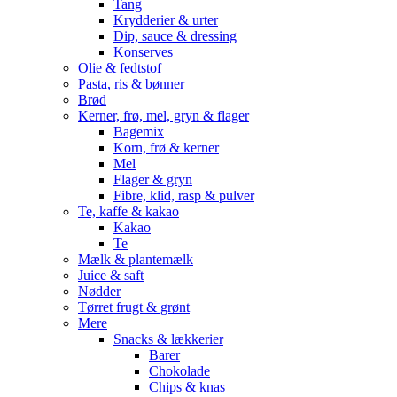
Tang
Krydderier & urter
Dip, sauce & dressing
Konserves
Olie & fedtstof
Pasta, ris & bønner
Brød
Kerner, frø, mel, gryn & flager
Bagemix
Korn, frø & kerner
Mel
Flager & gryn
Fibre, klid, rasp & pulver
Te, kaffe & kakao
Kakao
Te
Mælk & plantemælk
Juice & saft
Nødder
Tørret frugt & grønt
Mere
Snacks & lækkerier
Barer
Chokolade
Chips & knas