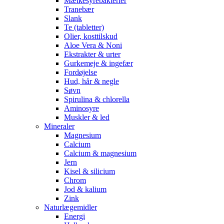
Mælkesyrebakterier
Tranebær
Slank
Te (tabletter)
Olier, kosttilskud
Aloe Vera & Noni
Ekstrakter & urter
Gurkemeje & ingefær
Fordøjelse
Hud, hår & negle
Søvn
Spirulina & chlorella
Aminosyre
Muskler & led
Mineraler
Magnesium
Calcium
Calcium & magnesium
Jern
Kisel & silicium
Chrom
Jod & kalium
Zink
Naturlægemidler
Energi