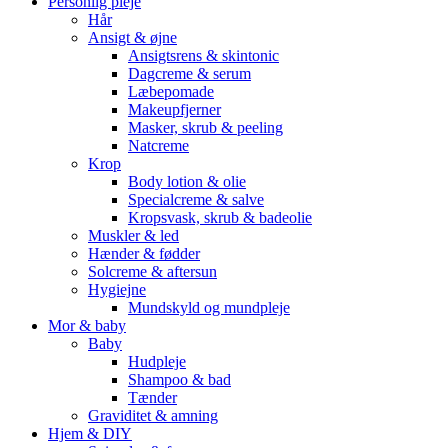
Personlig pleje
Hår
Ansigt & øjne
Ansigtsrens & skintonic
Dagcreme & serum
Læbepomade
Makeupfjerner
Masker, skrub & peeling
Natcreme
Krop
Body lotion & olie
Specialcreme & salve
Kropsvask, skrub & badeolie
Muskler & led
Hænder & fødder
Solcreme & aftersun
Hygiejne
Mundskyld og mundpleje
Mor & baby
Baby
Hudpleje
Shampoo & bad
Tænder
Graviditet & amning
Hjem & DIY