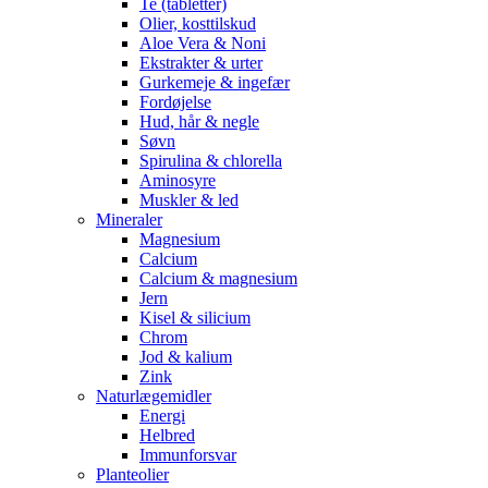
Te (tabletter)
Olier, kosttilskud
Aloe Vera & Noni
Ekstrakter & urter
Gurkemeje & ingefær
Fordøjelse
Hud, hår & negle
Søvn
Spirulina & chlorella
Aminosyre
Muskler & led
Mineraler
Magnesium
Calcium
Calcium & magnesium
Jern
Kisel & silicium
Chrom
Jod & kalium
Zink
Naturlægemidler
Energi
Helbred
Immunforsvar
Planteolier