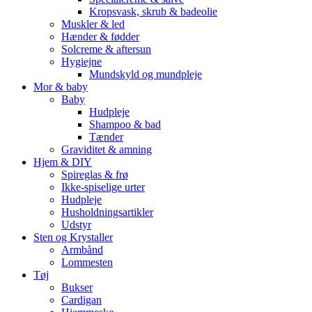
Kropsvask, skrub & badeolie
Muskler & led
Hænder & fødder
Solcreme & aftersun
Hygiejne
Mundskyld og mundpleje
Mor & baby
Baby
Hudpleje
Shampoo & bad
Tænder
Graviditet & amning
Hjem & DIY
Spireglas & frø
Ikke-spiselige urter
Hudpleje
Husholdningsartikler
Udstyr
Sten og Krystaller
Armbånd
Lommesten
Tøj
Bukser
Cardigan