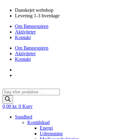
Videre
Danskejet webshop
til
Levering 1-3 hverdage
indhold
Om Bønnespiren
Aktiviteter
Kontakt
Om Bønnespiren
Aktiviteter
Kontakt
Products
search
0,00
kr.
0
Kurv
Sundhed
Kosttilskud
Energi
Udrensning