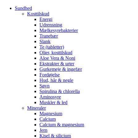
Sundhed
Kosttilskud
Energi
Udrensning
Mælkesyrebakterier
Tranebær
Slank
Te (tabletter)
Olier, kosttilskud
Aloe Vera & Noni
Ekstrakter & urter
Gurkemeje & ingefær
Fordøjelse
Hud, hår & negle
Søvn
Spirulina & chlorella
Aminosyre
Muskler & led
Mineraler
Magnesium
Calcium
Calcium & magnesium
Jern
Kisel & silicium