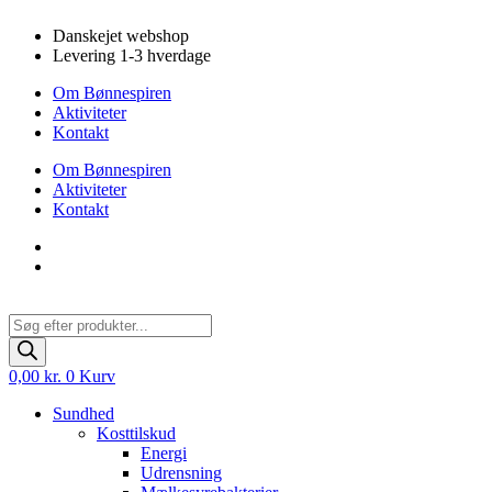
Videre
Danskejet webshop
til
Levering 1-3 hverdage
indhold
Om Bønnespiren
Aktiviteter
Kontakt
Om Bønnespiren
Aktiviteter
Kontakt
Products
search
0,00
kr.
0
Kurv
Sundhed
Kosttilskud
Energi
Udrensning