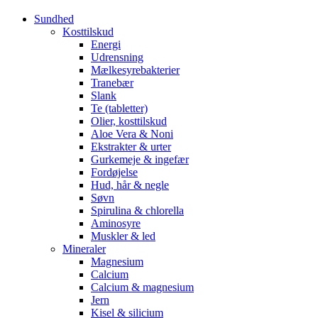
Sundhed
Kosttilskud
Energi
Udrensning
Mælkesyrebakterier
Tranebær
Slank
Te (tabletter)
Olier, kosttilskud
Aloe Vera & Noni
Ekstrakter & urter
Gurkemeje & ingefær
Fordøjelse
Hud, hår & negle
Søvn
Spirulina & chlorella
Aminosyre
Muskler & led
Mineraler
Magnesium
Calcium
Calcium & magnesium
Jern
Kisel & silicium