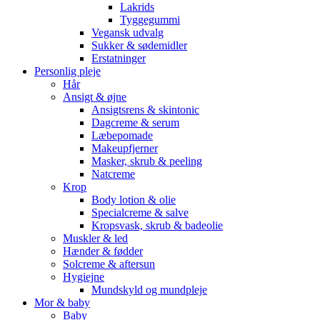
Lakrids
Tyggegummi
Vegansk udvalg
Sukker & sødemidler
Erstatninger
Personlig pleje
Hår
Ansigt & øjne
Ansigtsrens & skintonic
Dagcreme & serum
Læbepomade
Makeupfjerner
Masker, skrub & peeling
Natcreme
Krop
Body lotion & olie
Specialcreme & salve
Kropsvask, skrub & badeolie
Muskler & led
Hænder & fødder
Solcreme & aftersun
Hygiejne
Mundskyld og mundpleje
Mor & baby
Baby