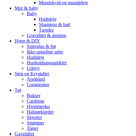
Mundskyld og mundpleje
Mor & baby
Baby
Hudpleje
Shampoo & bad
Tænder
Graviditet & amning
Hjem & DIY
Spireglas & frø
Ikke-spiselige urter
Hudpleje
Husholdningsartikler
Udstyr
Sten og Krystaller
Armbånd
Lommesten
Tøj
Bukser
Cardigan
Hjemmesko
Halstørklæder
Skjorter
Strømper
Trøjer
Gaveidéer