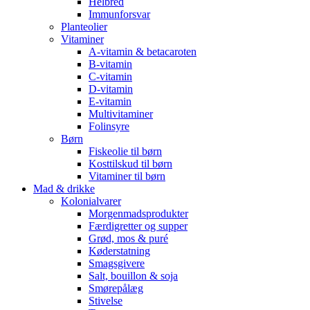
Helbred
Immunforsvar
Planteolier
Vitaminer
A-vitamin & betacaroten
B-vitamin
C-vitamin
D-vitamin
E-vitamin
Multivitaminer
Folinsyre
Børn
Fiskeolie til børn
Kosttilskud til børn
Vitaminer til børn
Mad & drikke
Kolonialvarer
Morgenmadsprodukter
Færdigretter og supper
Grød, mos & puré
Køderstatning
Smagsgivere
Salt, bouillon & soja
Smørepålæg
Stivelse