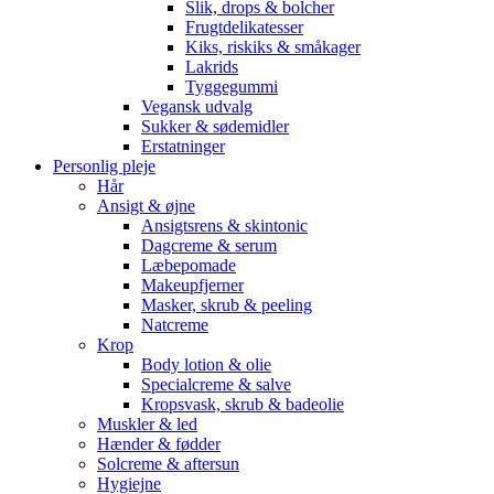
Slik, drops & bolcher
Frugtdelikatesser
Kiks, riskiks & småkager
Lakrids
Tyggegummi
Vegansk udvalg
Sukker & sødemidler
Erstatninger
Personlig pleje
Hår
Ansigt & øjne
Ansigtsrens & skintonic
Dagcreme & serum
Læbepomade
Makeupfjerner
Masker, skrub & peeling
Natcreme
Krop
Body lotion & olie
Specialcreme & salve
Kropsvask, skrub & badeolie
Muskler & led
Hænder & fødder
Solcreme & aftersun
Hygiejne