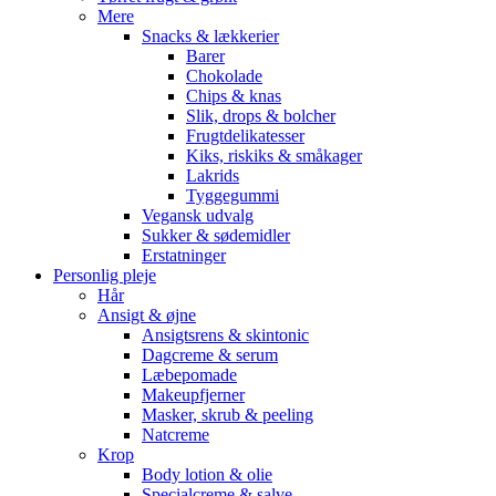
Mere
Snacks & lækkerier
Barer
Chokolade
Chips & knas
Slik, drops & bolcher
Frugtdelikatesser
Kiks, riskiks & småkager
Lakrids
Tyggegummi
Vegansk udvalg
Sukker & sødemidler
Erstatninger
Personlig pleje
Hår
Ansigt & øjne
Ansigtsrens & skintonic
Dagcreme & serum
Læbepomade
Makeupfjerner
Masker, skrub & peeling
Natcreme
Krop
Body lotion & olie
Specialcreme & salve