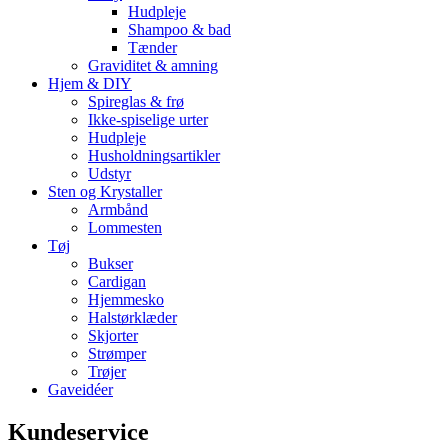
Hudpleje
Shampoo & bad
Tænder
Graviditet & amning
Hjem & DIY
Spireglas & frø
Ikke-spiselige urter
Hudpleje
Husholdningsartikler
Udstyr
Sten og Krystaller
Armbånd
Lommesten
Tøj
Bukser
Cardigan
Hjemmesko
Halstørklæder
Skjorter
Strømper
Trøjer
Gaveidéer
Kundeservice