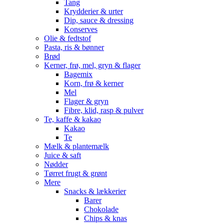
Tang
Krydderier & urter
Dip, sauce & dressing
Konserves
Olie & fedtstof
Pasta, ris & bønner
Brød
Kerner, frø, mel, gryn & flager
Bagemix
Korn, frø & kerner
Mel
Flager & gryn
Fibre, klid, rasp & pulver
Te, kaffe & kakao
Kakao
Te
Mælk & plantemælk
Juice & saft
Nødder
Tørret frugt & grønt
Mere
Snacks & lækkerier
Barer
Chokolade
Chips & knas