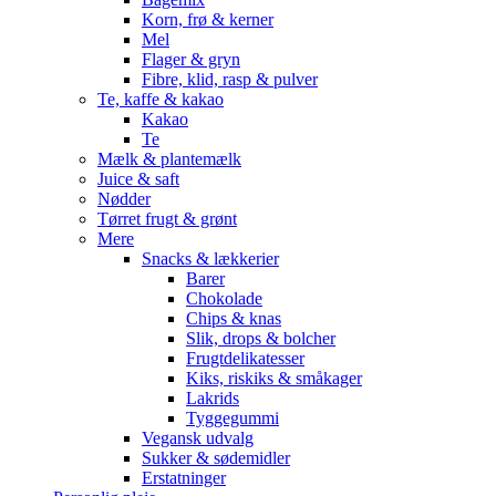
Korn, frø & kerner
Mel
Flager & gryn
Fibre, klid, rasp & pulver
Te, kaffe & kakao
Kakao
Te
Mælk & plantemælk
Juice & saft
Nødder
Tørret frugt & grønt
Mere
Snacks & lækkerier
Barer
Chokolade
Chips & knas
Slik, drops & bolcher
Frugtdelikatesser
Kiks, riskiks & småkager
Lakrids
Tyggegummi
Vegansk udvalg
Sukker & sødemidler
Erstatninger