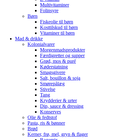
Multivitaminer
Folinsyre
Børn
Fiskeolie til børn
Kosttilskud til børn
Vitaminer til børn
Mad & drikke
Kolonialvarer
Morgenmadsprodukter
Færdigretter og supper
Grød, mos & puré
Køderstatning
Smagsgivere
Salt, bouillon & soja
Smørepålæg
Stivelse
Tang
Krydderier & urter
Dip, sauce & dressing
Konserves
Olie & fedtstof
Pasta, ris & bønner
Brød
Kerner, frø, mel, gryn & flager
Bagemix