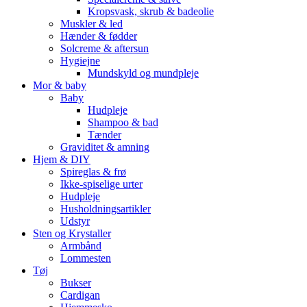
Kropsvask, skrub & badeolie
Muskler & led
Hænder & fødder
Solcreme & aftersun
Hygiejne
Mundskyld og mundpleje
Mor & baby
Baby
Hudpleje
Shampoo & bad
Tænder
Graviditet & amning
Hjem & DIY
Spireglas & frø
Ikke-spiselige urter
Hudpleje
Husholdningsartikler
Udstyr
Sten og Krystaller
Armbånd
Lommesten
Tøj
Bukser
Cardigan