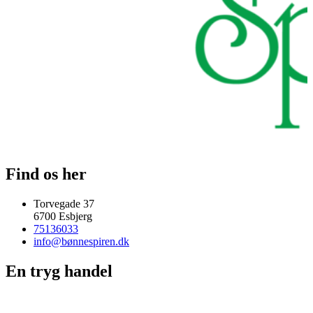
Find os her
Torvegade 37
6700 Esbjerg
75136033
info@bønnespiren.dk
En tryg handel