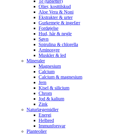
Te (tabletter)
Olier, kosttilskud
Aloe Vera & Noni
Ekstrakter & urter
Gurkemeje & ingefær
Fordøjelse
Hud, hår & negle
Søvn
Spirulina & chlorella
Aminosyre
Muskler & led
Mineraler
Magnesium
Calcium
Calcium & magnesium
Jern
Kisel & silicium
Chrom
Jod & kalium
Zink
Naturlægemidler
Energi
Helbred
Immunforsvar
Planteolier