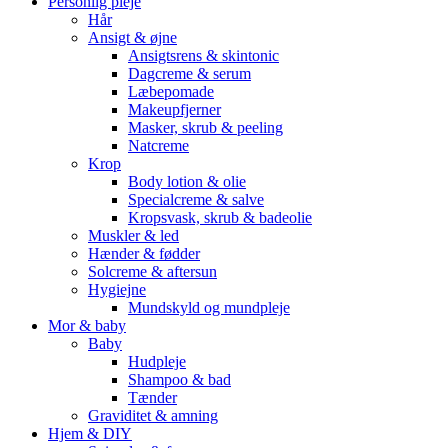
Personlig pleje
Hår
Ansigt & øjne
Ansigtsrens & skintonic
Dagcreme & serum
Læbepomade
Makeupfjerner
Masker, skrub & peeling
Natcreme
Krop
Body lotion & olie
Specialcreme & salve
Kropsvask, skrub & badeolie
Muskler & led
Hænder & fødder
Solcreme & aftersun
Hygiejne
Mundskyld og mundpleje
Mor & baby
Baby
Hudpleje
Shampoo & bad
Tænder
Graviditet & amning
Hjem & DIY