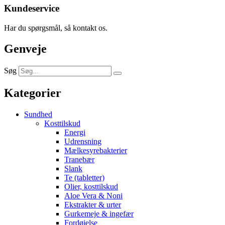
Kundeservice
Har du spørgsmål, så kontakt os.
Genveje
Søg
Kategorier
Sundhed
Kosttilskud
Energi
Udrensning
Mælkesyrebakterier
Tranebær
Slank
Te (tabletter)
Olier, kosttilskud
Aloe Vera & Noni
Ekstrakter & urter
Gurkemeje & ingefær
Fordøjelse