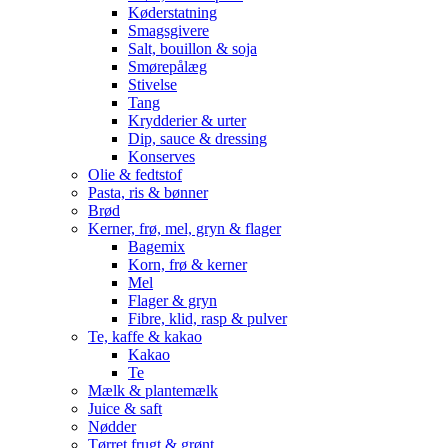
Køderstatning
Smagsgivere
Salt, bouillon & soja
Smørepålæg
Stivelse
Tang
Krydderier & urter
Dip, sauce & dressing
Konserves
Olie & fedtstof
Pasta, ris & bønner
Brød
Kerner, frø, mel, gryn & flager
Bagemix
Korn, frø & kerner
Mel
Flager & gryn
Fibre, klid, rasp & pulver
Te, kaffe & kakao
Kakao
Te
Mælk & plantemælk
Juice & saft
Nødder
Tørret frugt & grønt