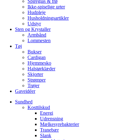
Spireglas & frø
Ikke-spiselige urter
Hudpleje
Husholdningsartikler
Udstyr
Sten og Krystaller
Armbånd
Lommesten
Tøj
Bukser
Cardigan
Hjemmesko
Halstørklæder
Skjorter
Strømper
Trøjer
Gaveidéer
Sundhed
Kosttilskud
Energi
Udrensning
Mælkesyrebakterier
Tranebær
Slank