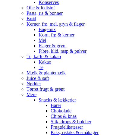
Konserves
Olie & fedtstof
Pasta, ris & bønner
Brød
Kerner, frø, mel, gryn & flager
Bagemix
Korn, frø & kerner
Mel
Flager & gryn
Fibre, klid, rasp & pulver
Te, kaffe & kakao
Kakao
Te
Mælk & plantemælk
Juice & saft
Nødder
Tørret frugt & grønt
Mere
Snacks & lækkerier
Barer
Chokolade
Chips & knas
Slik, drops & bolcher
Frugtdelikatesser
Kiks, riskiks & småkager