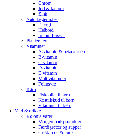
Chrom
Jod & kalium
Zink
Naturlægemidler
Energi
Helbred
Immunforsvar
Planteolier
Vitaminer
A-vitamin & betacaroten
B-vitamin
C-vitamin
D-vitamin
E-vitamin
Multivitaminer
Folinsyre
Børn
Fiskeolie til børn
Kosttilskud til børn
Vitaminer til børn
Mad & drikke
Kolonialvarer
Morgenmadsprodukter
Færdigretter og supper
Grød, mos & puré