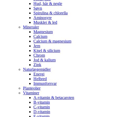
Hud, hår & negle
Søvn
Spirulina & chlorella
Aminosyre
Muskler & led
Mineraler
Magnesium
Calcium
Calcium & magnesium
Jern
Kisel & silicium
Chrom
Jod & kalium
Zink
Naturlægemidler
Energi
Helbred
Immunforsvar
Planteolier
Vitaminer
A-vitamin & betacaroten
B-vitamin
C-vitamin
D-vitamin
E-vitamin