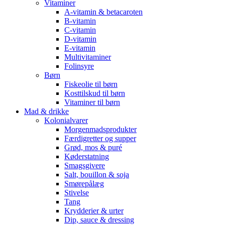
Vitaminer
A-vitamin & betacaroten
B-vitamin
C-vitamin
D-vitamin
E-vitamin
Multivitaminer
Folinsyre
Børn
Fiskeolie til børn
Kosttilskud til børn
Vitaminer til børn
Mad & drikke
Kolonialvarer
Morgenmadsprodukter
Færdigretter og supper
Grød, mos & puré
Køderstatning
Smagsgivere
Salt, bouillon & soja
Smørepålæg
Stivelse
Tang
Krydderier & urter
Dip, sauce & dressing