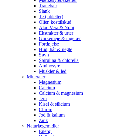
Mælkesyrebakterier
Tranebær
Slank
Te (tabletter)
Olier, kosttilskud
Aloe Vera & Noni
Ekstrakter & urter
Gurkemeje & ingefær
Fordøjelse
Hud, hår & negle
Søvn
Spirulina & chlorella
Aminosyre
Muskler & led
Mineraler
Magnesium
Calcium
Calcium & magnesium
Jern
Kisel & silicium
Chrom
Jod & kalium
Zink
Naturlægemidler
Energi