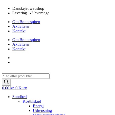
Videre
Danskejet webshop
til
Levering 1-3 hverdage
indhold
Om Bønnespiren
Aktiviteter
Kontakt
Om Bønnespiren
Aktiviteter
Kontakt
Products
search
0,00
kr.
0
Kurv
Sundhed
Kosttilskud
Energi
Udrensning