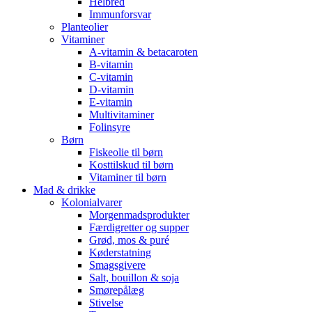
Helbred
Immunforsvar
Planteolier
Vitaminer
A-vitamin & betacaroten
B-vitamin
C-vitamin
D-vitamin
E-vitamin
Multivitaminer
Folinsyre
Børn
Fiskeolie til børn
Kosttilskud til børn
Vitaminer til børn
Mad & drikke
Kolonialvarer
Morgenmadsprodukter
Færdigretter og supper
Grød, mos & puré
Køderstatning
Smagsgivere
Salt, bouillon & soja
Smørepålæg
Stivelse