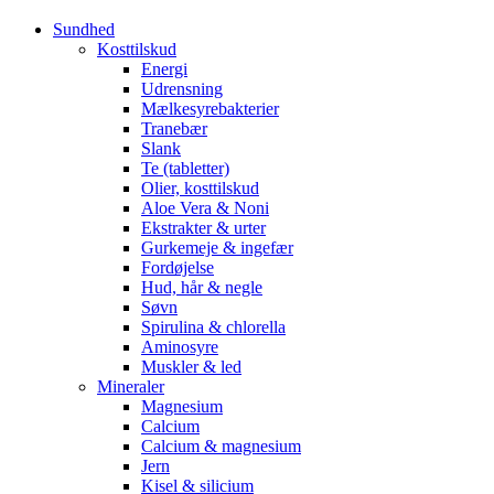
Sundhed
Kosttilskud
Energi
Udrensning
Mælkesyrebakterier
Tranebær
Slank
Te (tabletter)
Olier, kosttilskud
Aloe Vera & Noni
Ekstrakter & urter
Gurkemeje & ingefær
Fordøjelse
Hud, hår & negle
Søvn
Spirulina & chlorella
Aminosyre
Muskler & led
Mineraler
Magnesium
Calcium
Calcium & magnesium
Jern
Kisel & silicium