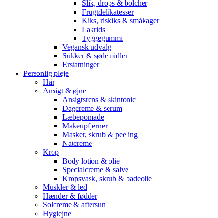
Slik, drops & bolcher
Frugtdelikatesser
Kiks, riskiks & småkager
Lakrids
Tyggegummi
Vegansk udvalg
Sukker & sødemidler
Erstatninger
Personlig pleje
Hår
Ansigt & øjne
Ansigtsrens & skintonic
Dagcreme & serum
Læbepomade
Makeupfjerner
Masker, skrub & peeling
Natcreme
Krop
Body lotion & olie
Specialcreme & salve
Kropsvask, skrub & badeolie
Muskler & led
Hænder & fødder
Solcreme & aftersun
Hygiejne