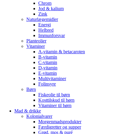
Chrom
Jod & kalium
Zink
Naturlægemidler
Energi
Helbred
Immunforsvar
Planteolier
Vitaminer
A-vitamin & betacaroten
B-vitamin
C-vitamin
D-vitamin
E-vitamin
Multivitaminer
Folinsyre
Børn
Fiskeolie til børn
Kosttilskud til børn
Vitaminer til børn
Mad & drikke
Kolonialvarer
Morgenmadsprodukter
Færdigretter og supper
Grød, mos & puré