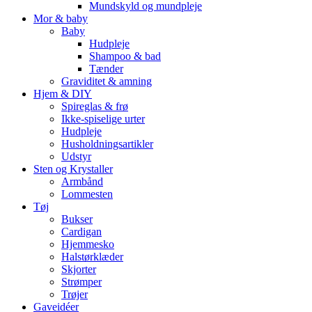
Mundskyld og mundpleje
Mor & baby
Baby
Hudpleje
Shampoo & bad
Tænder
Graviditet & amning
Hjem & DIY
Spireglas & frø
Ikke-spiselige urter
Hudpleje
Husholdningsartikler
Udstyr
Sten og Krystaller
Armbånd
Lommesten
Tøj
Bukser
Cardigan
Hjemmesko
Halstørklæder
Skjorter
Strømper
Trøjer
Gaveidéer