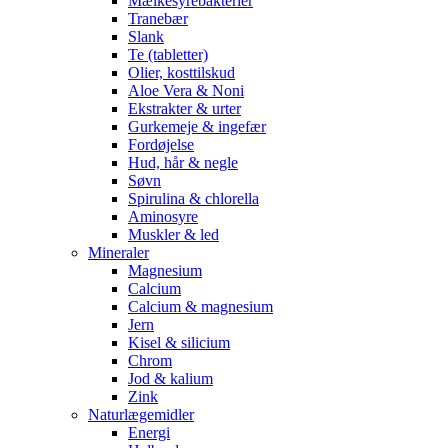
Mælkesyrebakterier
Tranebær
Slank
Te (tabletter)
Olier, kosttilskud
Aloe Vera & Noni
Ekstrakter & urter
Gurkemeje & ingefær
Fordøjelse
Hud, hår & negle
Søvn
Spirulina & chlorella
Aminosyre
Muskler & led
Mineraler
Magnesium
Calcium
Calcium & magnesium
Jern
Kisel & silicium
Chrom
Jod & kalium
Zink
Naturlægemidler
Energi