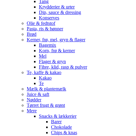
Tang
Krydderier & urter
Dip, sauce & dressing
Konserves
Olie & fedtstof
Pasta, ris & bønner
Brød
Kerner, frø, mel, gryn & flager
Bagemix
Korn, frø & kerner
Mel
Flager & gryn
Fibre, klid, rasp & pulver
Te, kaffe & kakao
Kakao
Te
Mælk & plantemælk
Juice & saft
Nødder
Tørret frugt & grønt
Mere
Snacks & lækkerier
Barer
Chokolade
Chips & knas