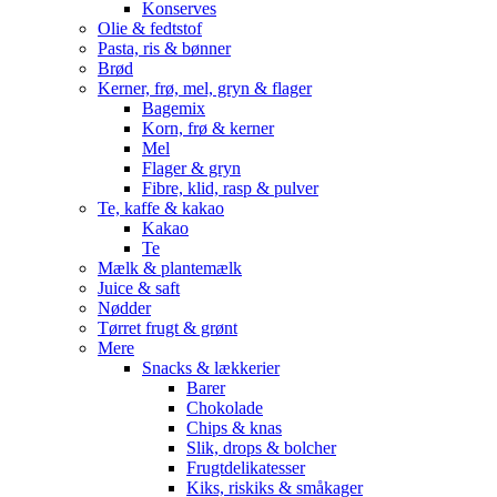
Konserves
Olie & fedtstof
Pasta, ris & bønner
Brød
Kerner, frø, mel, gryn & flager
Bagemix
Korn, frø & kerner
Mel
Flager & gryn
Fibre, klid, rasp & pulver
Te, kaffe & kakao
Kakao
Te
Mælk & plantemælk
Juice & saft
Nødder
Tørret frugt & grønt
Mere
Snacks & lækkerier
Barer
Chokolade
Chips & knas
Slik, drops & bolcher
Frugtdelikatesser
Kiks, riskiks & småkager