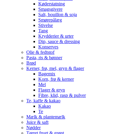
Køderstatning
Smagsgivere
Salt, bouillon & soja
Smørepålæg
Stivelse
Tang
Krydderier & urter
Dip, sauce & dressing
Konserves
Olie & fedtstof
Pasta, ris & bønner
Brød
Kerner, frø, mel, gryn & flager
Bagemix
Korn, frø & kerner
Mel
Flager & gryn
Fibre, klid, rasp & pulver
Te, kaffe & kakao
Kakao
Te
Mælk & plantemælk
Juice & saft
Nødder
Tørret frugt & grønt