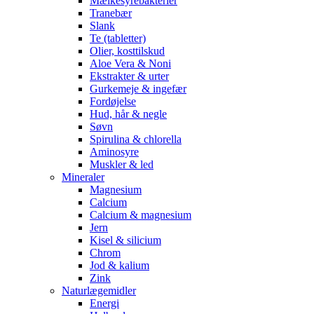
Mælkesyrebakterier
Tranebær
Slank
Te (tabletter)
Olier, kosttilskud
Aloe Vera & Noni
Ekstrakter & urter
Gurkemeje & ingefær
Fordøjelse
Hud, hår & negle
Søvn
Spirulina & chlorella
Aminosyre
Muskler & led
Mineraler
Magnesium
Calcium
Calcium & magnesium
Jern
Kisel & silicium
Chrom
Jod & kalium
Zink
Naturlægemidler
Energi