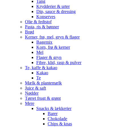
Tang
Krydderier & urter
Dip, sauce & dressing
Konserves
Olie & fedtstof
Pasta, ris & bønner
Brød
Kerner, frø, mel, gryn & flager
Bagemix
Korn, frø & kerner
Mel
Flager & gryn
Fibre, klid, rasp & pulver
Te, kaffe & kakao
Kakao
Te
Mælk & plantemælk
Juice & saft
Nødder
Tørret frugt & grønt
Mere
Snacks & lækkerier
Barer
Chokolade
Chips & knas