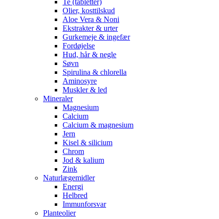
Te (tabletter)
Olier, kosttilskud
Aloe Vera & Noni
Ekstrakter & urter
Gurkemeje & ingefær
Fordøjelse
Hud, hår & negle
Søvn
Spirulina & chlorella
Aminosyre
Muskler & led
Mineraler
Magnesium
Calcium
Calcium & magnesium
Jern
Kisel & silicium
Chrom
Jod & kalium
Zink
Naturlægemidler
Energi
Helbred
Immunforsvar
Planteolier