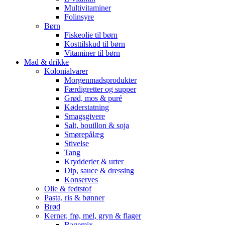
Multivitaminer
Folinsyre
Børn
Fiskeolie til børn
Kosttilskud til børn
Vitaminer til børn
Mad & drikke
Kolonialvarer
Morgenmadsprodukter
Færdigretter og supper
Grød, mos & puré
Køderstatning
Smagsgivere
Salt, bouillon & soja
Smørepålæg
Stivelse
Tang
Krydderier & urter
Dip, sauce & dressing
Konserves
Olie & fedtstof
Pasta, ris & bønner
Brød
Kerner, frø, mel, gryn & flager
Bagemix