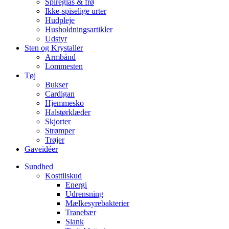
Spireglas & frø
Ikke-spiselige urter
Hudpleje
Husholdningsartikler
Udstyr
Sten og Krystaller
Armbånd
Lommesten
Tøj
Bukser
Cardigan
Hjemmesko
Halstørklæder
Skjorter
Strømper
Trøjer
Gaveidéer
Sundhed
Kosttilskud
Energi
Udrensning
Mælkesyrebakterier
Tranebær
Slank