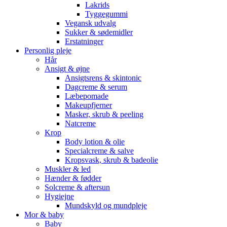
Lakrids
Tyggegummi
Vegansk udvalg
Sukker & sødemidler
Erstatninger
Personlig pleje
Hår
Ansigt & øjne
Ansigtsrens & skintonic
Dagcreme & serum
Læbepomade
Makeupfjerner
Masker, skrub & peeling
Natcreme
Krop
Body lotion & olie
Specialcreme & salve
Kropsvask, skrub & badeolie
Muskler & led
Hænder & fødder
Solcreme & aftersun
Hygiejne
Mundskyld og mundpleje
Mor & baby
Baby