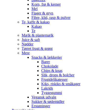
Korn, frø & kerner
Mel
Flager & gryn
Fibre, klid, rasp & pulver
Te, kaffe & kakao
Kakao
Te
Mælk & plantemælk
Juice & saft
Nødder
Tørret frugt & grønt
Mere
Snacks & lækkerier
Barer
Chokolade
Chips & knas
Slik, drops & bolcher
Frugtdelikatesser
Kiks, riskiks & småkager
Lakrids
Tyggegummi
Vegansk udvalg
Sukker & sødemidler
Erstatninger