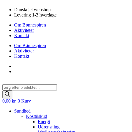
Videre
Danskejet webshop
til
Levering 1-3 hverdage
indhold
Om Bønnespiren
Aktiviteter
Kontakt
Om Bønnespiren
Aktiviteter
Kontakt
Products
search
0,00
kr.
0
Kurv
Sundhed
Kosttilskud
Energi
Udrensning