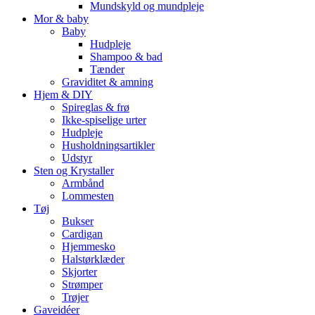
Mundskyld og mundpleje
Mor & baby
Baby
Hudpleje
Shampoo & bad
Tænder
Graviditet & amning
Hjem & DIY
Spireglas & frø
Ikke-spiselige urter
Hudpleje
Husholdningsartikler
Udstyr
Sten og Krystaller
Armbånd
Lommesten
Tøj
Bukser
Cardigan
Hjemmesko
Halstørklæder
Skjorter
Strømper
Trøjer
Gaveidéer