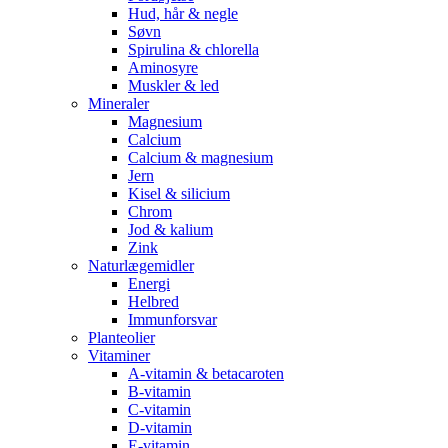
Hud, hår & negle
Søvn
Spirulina & chlorella
Aminosyre
Muskler & led
Mineraler
Magnesium
Calcium
Calcium & magnesium
Jern
Kisel & silicium
Chrom
Jod & kalium
Zink
Naturlægemidler
Energi
Helbred
Immunforsvar
Planteolier
Vitaminer
A-vitamin & betacaroten
B-vitamin
C-vitamin
D-vitamin
E-vitamin