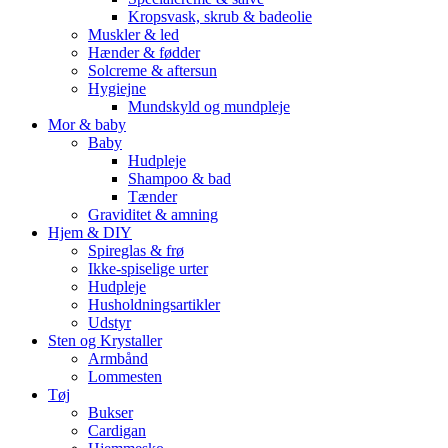
Kropsvask, skrub & badeolie
Muskler & led
Hænder & fødder
Solcreme & aftersun
Hygiejne
Mundskyld og mundpleje
Mor & baby
Baby
Hudpleje
Shampoo & bad
Tænder
Graviditet & amning
Hjem & DIY
Spireglas & frø
Ikke-spiselige urter
Hudpleje
Husholdningsartikler
Udstyr
Sten og Krystaller
Armbånd
Lommesten
Tøj
Bukser
Cardigan