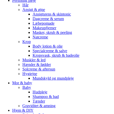
Personlig pleje
Hår
Ansigt & øjne
Ansigtsrens & skintonic
Dagcreme & serum
Læbepomade
Makeupfjerner
Masker, skrub & peeling
Natcreme
Krop
Body lotion & olie
Specialcreme & salve
Kropsvask, skrub & badeolie
Muskler & led
Hænder & fødder
Solcreme & aftersun
Hygiejne
Mundskyld og mundpleje
Mor & baby
Baby
Hudpleje
Shampoo & bad
Tænder
Graviditet & amning
Hjem & DIY