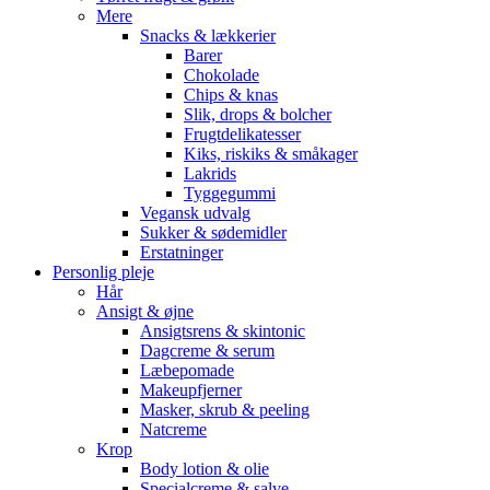
Mere
Snacks & lækkerier
Barer
Chokolade
Chips & knas
Slik, drops & bolcher
Frugtdelikatesser
Kiks, riskiks & småkager
Lakrids
Tyggegummi
Vegansk udvalg
Sukker & sødemidler
Erstatninger
Personlig pleje
Hår
Ansigt & øjne
Ansigtsrens & skintonic
Dagcreme & serum
Læbepomade
Makeupfjerner
Masker, skrub & peeling
Natcreme
Krop
Body lotion & olie
Specialcreme & salve