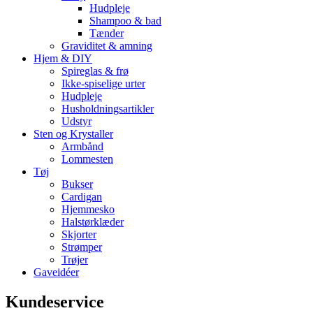
Hudpleje
Shampoo & bad
Tænder
Graviditet & amning
Hjem & DIY
Spireglas & frø
Ikke-spiselige urter
Hudpleje
Husholdningsartikler
Udstyr
Sten og Krystaller
Armbånd
Lommesten
Tøj
Bukser
Cardigan
Hjemmesko
Halstørklæder
Skjorter
Strømper
Trøjer
Gaveidéer
Kundeservice