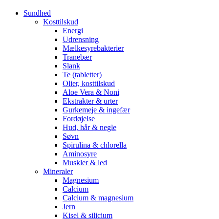
Sundhed
Kosttilskud
Energi
Udrensning
Mælkesyrebakterier
Tranebær
Slank
Te (tabletter)
Olier, kosttilskud
Aloe Vera & Noni
Ekstrakter & urter
Gurkemeje & ingefær
Fordøjelse
Hud, hår & negle
Søvn
Spirulina & chlorella
Aminosyre
Muskler & led
Mineraler
Magnesium
Calcium
Calcium & magnesium
Jern
Kisel & silicium