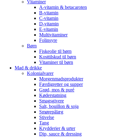
Vitaminer
A-vitamin & betacaroten
B-vitamin
C-vitamin
D-vitamin
E-vitamin
Multivitaminer
Folinsyre
Børn
Fiskeolie til børn
Kosttilskud til børn
Vitaminer til børn
Mad & drikke
Kolonialvarer
Morgenmadsprodukter
Færdigretter og supper
Grød, mos & puré
Køderstatning
Smagsgivere
Salt, bouillon & soja
Smørepålæg
Stivelse
Tang
Krydderier & urter
Dip, sauce & dressing