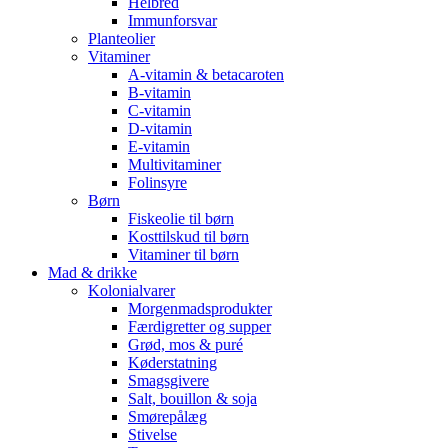
Helbred
Immunforsvar
Planteolier
Vitaminer
A-vitamin & betacaroten
B-vitamin
C-vitamin
D-vitamin
E-vitamin
Multivitaminer
Folinsyre
Børn
Fiskeolie til børn
Kosttilskud til børn
Vitaminer til børn
Mad & drikke
Kolonialvarer
Morgenmadsprodukter
Færdigretter og supper
Grød, mos & puré
Køderstatning
Smagsgivere
Salt, bouillon & soja
Smørepålæg
Stivelse