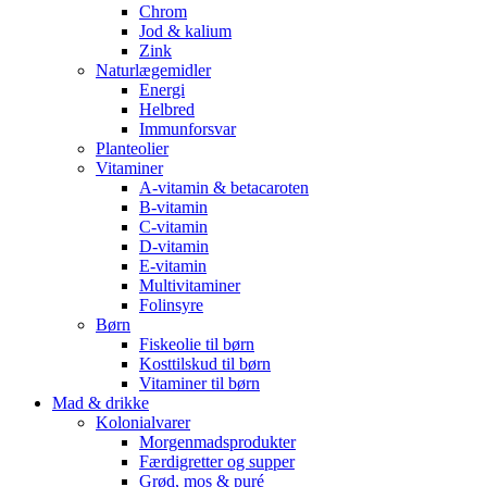
Chrom
Jod & kalium
Zink
Naturlægemidler
Energi
Helbred
Immunforsvar
Planteolier
Vitaminer
A-vitamin & betacaroten
B-vitamin
C-vitamin
D-vitamin
E-vitamin
Multivitaminer
Folinsyre
Børn
Fiskeolie til børn
Kosttilskud til børn
Vitaminer til børn
Mad & drikke
Kolonialvarer
Morgenmadsprodukter
Færdigretter og supper
Grød, mos & puré