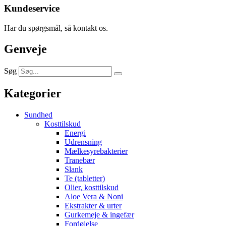
Kundeservice
Har du spørgsmål, så kontakt os.
Genveje
Søg
Kategorier
Sundhed
Kosttilskud
Energi
Udrensning
Mælkesyrebakterier
Tranebær
Slank
Te (tabletter)
Olier, kosttilskud
Aloe Vera & Noni
Ekstrakter & urter
Gurkemeje & ingefær
Fordøjelse