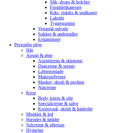
Slik, drops & bolcher
Frugtdelikatesser
Kiks, riskiks & småkager
Lakrids
Tyggegummi
Vegansk udvalg
Sukker & sødemidler
Erstatninger
Personlig pleje
Hår
Ansigt & øjne
Ansigtsrens & skintonic
Dagcreme & serum
Læbepomade
Makeupfjerner
Masker, skrub & peeling
Natcreme
Krop
Body lotion & olie
Specialcreme & salve
Kropsvask, skrub & badeolie
Muskler & led
Hænder & fødder
Solcreme & aftersun
Hygiejne