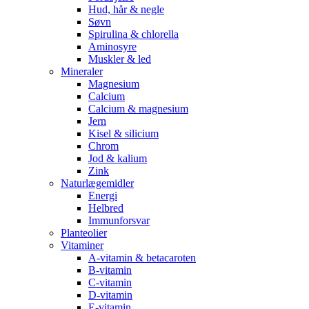
Hud, hår & negle
Søvn
Spirulina & chlorella
Aminosyre
Muskler & led
Mineraler
Magnesium
Calcium
Calcium & magnesium
Jern
Kisel & silicium
Chrom
Jod & kalium
Zink
Naturlægemidler
Energi
Helbred
Immunforsvar
Planteolier
Vitaminer
A-vitamin & betacaroten
B-vitamin
C-vitamin
D-vitamin
E-vitamin