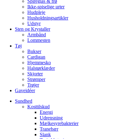
Spireglas & frø
Ikke-spiselige urter
Hudpleje
Husholdningsartikler
Udstyr
Sten og Krystaller
Armbånd
Lommesten
Tøj
Bukser
Cardigan
Hjemmesko
Halstørklæder
Skjorter
Strømper
Trøjer
Gaveidéer
Sundhed
Kosttilskud
Energi
Udrensning
Mælkesyrebakterier
Tranebær
Slank