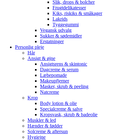
Slik, drops & bolcher
Frugtdelikatesser
Kiks, riskiks & småkager
Lakrids
Tyggegummi
Vegansk udvalg
Sukker & sødemidler
Erstatninger
Personlig pleje
Hår
Ansigt & øjne
Ansigtsrens & skintonic
Dagcreme & serum
Læbepomade
Makeupfjerner
Masker, skrub & peeling
Natcreme
Krop
Body lotion & olie
Specialcreme & salve
Kropsvask, skrub & badeolie
Muskler & led
Hænder & fødder
Solcreme & aftersun
Hygiejne