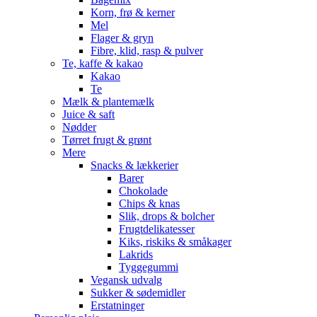
Korn, frø & kerner
Mel
Flager & gryn
Fibre, klid, rasp & pulver
Te, kaffe & kakao
Kakao
Te
Mælk & plantemælk
Juice & saft
Nødder
Tørret frugt & grønt
Mere
Snacks & lækkerier
Barer
Chokolade
Chips & knas
Slik, drops & bolcher
Frugtdelikatesser
Kiks, riskiks & småkager
Lakrids
Tyggegummi
Vegansk udvalg
Sukker & sødemidler
Erstatninger