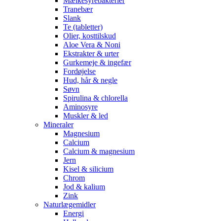
Mælkesyrebakterier
Tranebær
Slank
Te (tabletter)
Olier, kosttilskud
Aloe Vera & Noni
Ekstrakter & urter
Gurkemeje & ingefær
Fordøjelse
Hud, hår & negle
Søvn
Spirulina & chlorella
Aminosyre
Muskler & led
Mineraler
Magnesium
Calcium
Calcium & magnesium
Jern
Kisel & silicium
Chrom
Jod & kalium
Zink
Naturlægemidler
Energi