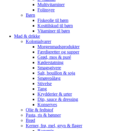
Multivitaminer
Folinsyre
Børn
Fiskeolie til børn
Kosttilskud til børn
Vitaminer til børn
Mad & drikke
Kolonialvarer
Morgenmadsprodukter
Færdigretter og supper
Grød, mos & puré
Køderstatning
Smagsgivere
Salt, bouillon & soja
Smørepålæg
Stivelse
Tang
Krydderier & urter
Dip, sauce & dressing
Konserves
Olie & fedtstof
Pasta, ris & bønner
Brød
Kerner, frø, mel, gryn & flager
Bagemix