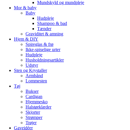
Mundskyld og mundpleje
Mor & baby
Baby
Hudpleje
Shampoo & bad
Tænder
Graviditet & amning
Hjem & DIY
Spireglas & frø
Ikke-spiselige urter
Hudpleje
Husholdningsartikler
Udstyr
Sten og Krystaller
Armbånd
Lommesten
Tøj
Bukser
Cardigan
Hjemmesko
Halstørklæder
Skjorter
Strømper
Trøjer
Gaveidéer