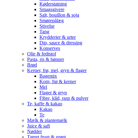
Køderstatning
Smagsgivere
Salt, bouillon & soja
Smørepålæg
Stivelse
Tang
Krydderier & urter
Dip, sauce & dressing
Konserves
Olie & fedtstof
Pasta, ris & bønner
Brød
Kerner, frø, mel, gryn & flager
Bagemix
Korn, frø & kerner
Mel
Flager & gryn
Fibre, klid, rasp & pulver
Te, kaffe & kakao
Kakao
Te
Mælk & plantemælk
Juice & saft
Nødder
Tørret frugt & grønt