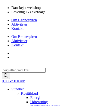
Videre
Danskejet webshop
til
Levering 1-3 hverdage
indhold
Om Bønnespiren
Aktiviteter
Kontakt
Om Bønnespiren
Aktiviteter
Kontakt
Products
search
0,00
kr.
0
Kurv
Sundhed
Kosttilskud
Energi
Udrensning