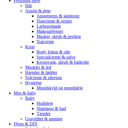
Personlig pleje
Hår
Ansigt & øjne
Ansigtsrens & skintonic
Dagcreme & serum
Læbepomade
Makeupfjerner
Masker, skrub & peeling
Natcreme
Krop
Body lotion & olie
Specialcreme & salve
Kropsvask, skrub & badeolie
Muskler & led
Hænder & fødder
Solcreme & aftersun
Hygiejne
Mundskyld og mundpleje
Mor & baby
Baby
Hudpleje
Shampoo & bad
Tænder
Graviditet & amning
Hjem & DIY