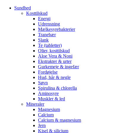
Sundhed
Kosttilskud
Energi
Udrensning
Mælkesyrebakterier
Tranebær
Slank
Te (tabletter)
Olier, kosttilskud
Aloe Vera & Noni
Ekstrakter & urter
Gurkemeje & ingefær
Fordøjelse
Hud, hår & negle
Søvn
Spirulina & chlorella
Aminosyre
Muskler & led
Mineraler
Magnesium
Calcium
Calcium & magnesium
Jern
Kisel & silicium