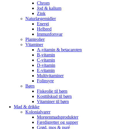
Chrom
Jod & kalium
Zink
Naturlægemidler
Energi
Helbred
Immunforsvar
Planteolier
Vitaminer
A-vitamin & betacaroten
B-vitamin
C-vitamin
D-vitamin
E-vitamin
Multivitaminer
Folinsyre
Børn
Fiskeolie til børn
Kosttilskud til børn
Vitaminer til børn
Mad & drikke
Kolonialvarer
Morgenmadsprodukter
Færdigretter og supper
Grød, mos & puré