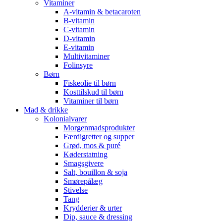
Vitaminer
A-vitamin & betacaroten
B-vitamin
C-vitamin
D-vitamin
E-vitamin
Multivitaminer
Folinsyre
Børn
Fiskeolie til børn
Kosttilskud til børn
Vitaminer til børn
Mad & drikke
Kolonialvarer
Morgenmadsprodukter
Færdigretter og supper
Grød, mos & puré
Køderstatning
Smagsgivere
Salt, bouillon & soja
Smørepålæg
Stivelse
Tang
Krydderier & urter
Dip, sauce & dressing