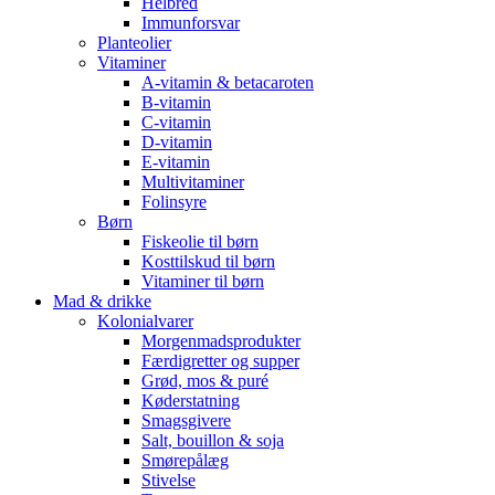
Helbred
Immunforsvar
Planteolier
Vitaminer
A-vitamin & betacaroten
B-vitamin
C-vitamin
D-vitamin
E-vitamin
Multivitaminer
Folinsyre
Børn
Fiskeolie til børn
Kosttilskud til børn
Vitaminer til børn
Mad & drikke
Kolonialvarer
Morgenmadsprodukter
Færdigretter og supper
Grød, mos & puré
Køderstatning
Smagsgivere
Salt, bouillon & soja
Smørepålæg
Stivelse