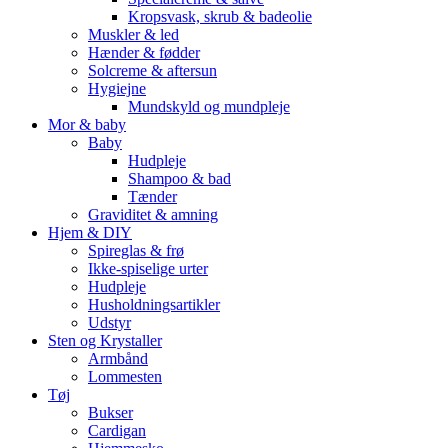
Kropsvask, skrub & badeolie
Muskler & led
Hænder & fødder
Solcreme & aftersun
Hygiejne
Mundskyld og mundpleje
Mor & baby
Baby
Hudpleje
Shampoo & bad
Tænder
Graviditet & amning
Hjem & DIY
Spireglas & frø
Ikke-spiselige urter
Hudpleje
Husholdningsartikler
Udstyr
Sten og Krystaller
Armbånd
Lommesten
Tøj
Bukser
Cardigan