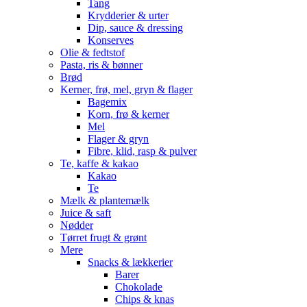
Tang
Krydderier & urter
Dip, sauce & dressing
Konserves
Olie & fedtstof
Pasta, ris & bønner
Brød
Kerner, frø, mel, gryn & flager
Bagemix
Korn, frø & kerner
Mel
Flager & gryn
Fibre, klid, rasp & pulver
Te, kaffe & kakao
Kakao
Te
Mælk & plantemælk
Juice & saft
Nødder
Tørret frugt & grønt
Mere
Snacks & lækkerier
Barer
Chokolade
Chips & knas