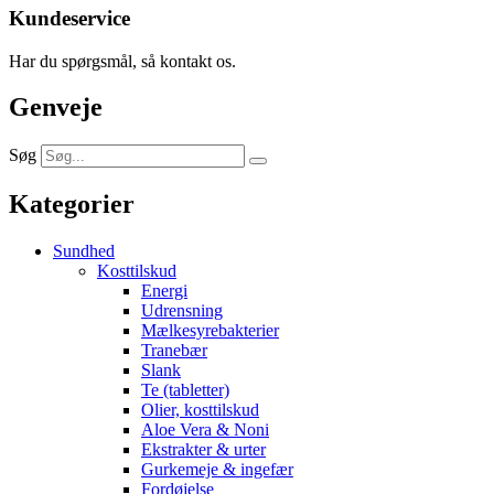
Kundeservice
Har du spørgsmål, så kontakt os.
Genveje
Søg
Kategorier
Sundhed
Kosttilskud
Energi
Udrensning
Mælkesyrebakterier
Tranebær
Slank
Te (tabletter)
Olier, kosttilskud
Aloe Vera & Noni
Ekstrakter & urter
Gurkemeje & ingefær
Fordøjelse