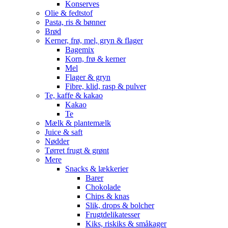
Konserves
Olie & fedtstof
Pasta, ris & bønner
Brød
Kerner, frø, mel, gryn & flager
Bagemix
Korn, frø & kerner
Mel
Flager & gryn
Fibre, klid, rasp & pulver
Te, kaffe & kakao
Kakao
Te
Mælk & plantemælk
Juice & saft
Nødder
Tørret frugt & grønt
Mere
Snacks & lækkerier
Barer
Chokolade
Chips & knas
Slik, drops & bolcher
Frugtdelikatesser
Kiks, riskiks & småkager