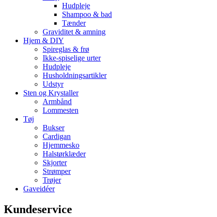
Hudpleje
Shampoo & bad
Tænder
Graviditet & amning
Hjem & DIY
Spireglas & frø
Ikke-spiselige urter
Hudpleje
Husholdningsartikler
Udstyr
Sten og Krystaller
Armbånd
Lommesten
Tøj
Bukser
Cardigan
Hjemmesko
Halstørklæder
Skjorter
Strømper
Trøjer
Gaveidéer
Kundeservice