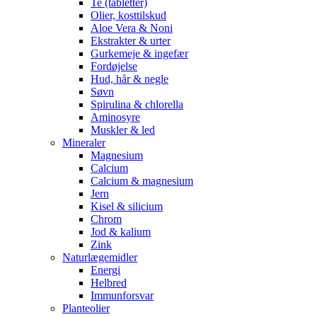
Te (tabletter)
Olier, kosttilskud
Aloe Vera & Noni
Ekstrakter & urter
Gurkemeje & ingefær
Fordøjelse
Hud, hår & negle
Søvn
Spirulina & chlorella
Aminosyre
Muskler & led
Mineraler
Magnesium
Calcium
Calcium & magnesium
Jern
Kisel & silicium
Chrom
Jod & kalium
Zink
Naturlægemidler
Energi
Helbred
Immunforsvar
Planteolier