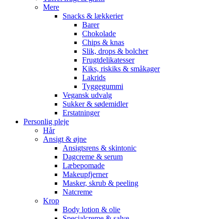
Mere
Snacks & lækkerier
Barer
Chokolade
Chips & knas
Slik, drops & bolcher
Frugtdelikatesser
Kiks, riskiks & småkager
Lakrids
Tyggegummi
Vegansk udvalg
Sukker & sødemidler
Erstatninger
Personlig pleje
Hår
Ansigt & øjne
Ansigtsrens & skintonic
Dagcreme & serum
Læbepomade
Makeupfjerner
Masker, skrub & peeling
Natcreme
Krop
Body lotion & olie
Specialcreme & salve