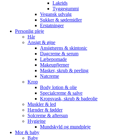
Lakrids
Tyggegummi
Vegansk udvalg
Sukker & sødemidler
Erstatninger
Personlig pleje
Hår
Ansigt & øjne
Ansigtsrens & skintonic
Dagcreme & serum
Læbepomade
Makeupfjerner
Masker, skrub & peeling
Natcreme
Krop
Body lotion & olie
Specialcreme & salve
Kropsvask, skrub & badeolie
Muskler & led
Hænder & fødder
Solcreme & aftersun
Hygiejne
Mundskyld og mundpleje
Mor & baby
Baby