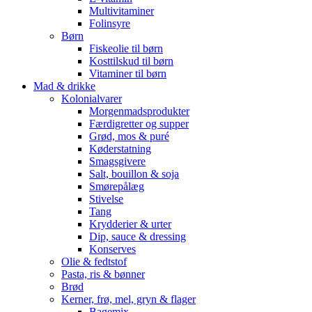
Multivitaminer
Folinsyre
Børn
Fiskeolie til børn
Kosttilskud til børn
Vitaminer til børn
Mad & drikke
Kolonialvarer
Morgenmadsprodukter
Færdigretter og supper
Grød, mos & puré
Køderstatning
Smagsgivere
Salt, bouillon & soja
Smørepålæg
Stivelse
Tang
Krydderier & urter
Dip, sauce & dressing
Konserves
Olie & fedtstof
Pasta, ris & bønner
Brød
Kerner, frø, mel, gryn & flager
Bagemix