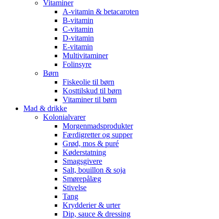
Vitaminer
A-vitamin & betacaroten
B-vitamin
C-vitamin
D-vitamin
E-vitamin
Multivitaminer
Folinsyre
Børn
Fiskeolie til børn
Kosttilskud til børn
Vitaminer til børn
Mad & drikke
Kolonialvarer
Morgenmadsprodukter
Færdigretter og supper
Grød, mos & puré
Køderstatning
Smagsgivere
Salt, bouillon & soja
Smørepålæg
Stivelse
Tang
Krydderier & urter
Dip, sauce & dressing