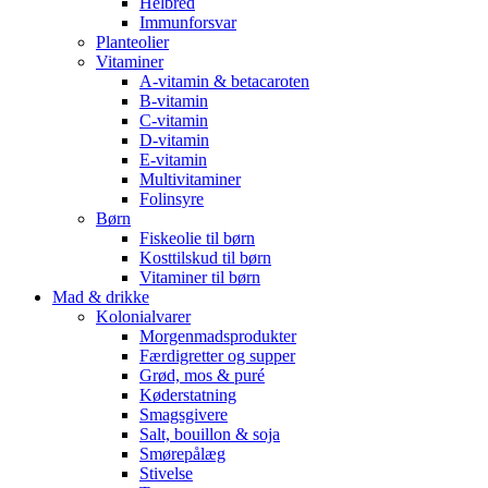
Helbred
Immunforsvar
Planteolier
Vitaminer
A-vitamin & betacaroten
B-vitamin
C-vitamin
D-vitamin
E-vitamin
Multivitaminer
Folinsyre
Børn
Fiskeolie til børn
Kosttilskud til børn
Vitaminer til børn
Mad & drikke
Kolonialvarer
Morgenmadsprodukter
Færdigretter og supper
Grød, mos & puré
Køderstatning
Smagsgivere
Salt, bouillon & soja
Smørepålæg
Stivelse