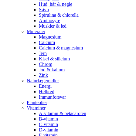
Hud, hår & negle
Søvn
Spirulina & chlorella
Aminosyre
Muskler & led
Mineraler
Magnesium
Calcium
Calcium & magnesium
Jern
Kisel & silicium
Chrom
Jod & kalium
Zink
Naturlægemidler
Energi
Helbred
Immunforsvar
Planteolier
Vitaminer
A-vitamin & betacaroten
B-vitamin
C-vitamin
D-vitamin
E-vitamin