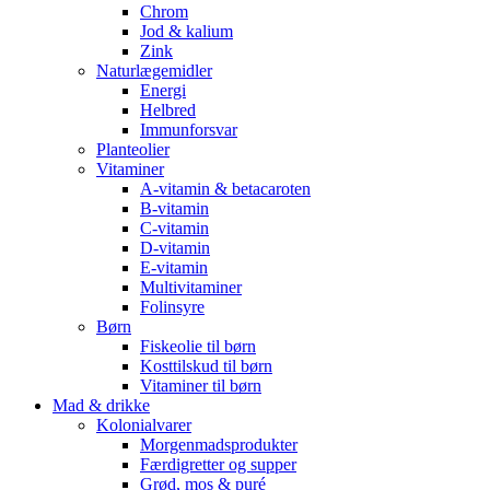
Chrom
Jod & kalium
Zink
Naturlægemidler
Energi
Helbred
Immunforsvar
Planteolier
Vitaminer
A-vitamin & betacaroten
B-vitamin
C-vitamin
D-vitamin
E-vitamin
Multivitaminer
Folinsyre
Børn
Fiskeolie til børn
Kosttilskud til børn
Vitaminer til børn
Mad & drikke
Kolonialvarer
Morgenmadsprodukter
Færdigretter og supper
Grød, mos & puré