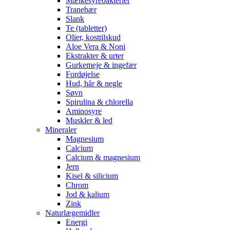
Mælkesyrebakterier
Tranebær
Slank
Te (tabletter)
Olier, kosttilskud
Aloe Vera & Noni
Ekstrakter & urter
Gurkemeje & ingefær
Fordøjelse
Hud, hår & negle
Søvn
Spirulina & chlorella
Aminosyre
Muskler & led
Mineraler
Magnesium
Calcium
Calcium & magnesium
Jern
Kisel & silicium
Chrom
Jod & kalium
Zink
Naturlægemidler
Energi