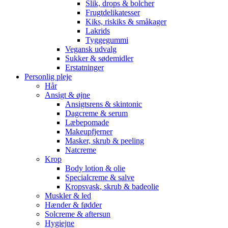
Slik, drops & bolcher
Frugtdelikatesser
Kiks, riskiks & småkager
Lakrids
Tyggegummi
Vegansk udvalg
Sukker & sødemidler
Erstatninger
Personlig pleje
Hår
Ansigt & øjne
Ansigtsrens & skintonic
Dagcreme & serum
Læbepomade
Makeupfjerner
Masker, skrub & peeling
Natcreme
Krop
Body lotion & olie
Specialcreme & salve
Kropsvask, skrub & badeolie
Muskler & led
Hænder & fødder
Solcreme & aftersun
Hygiejne