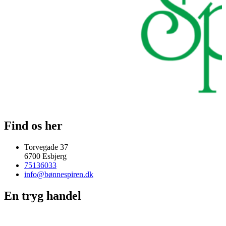
Find os her
Torvegade 37
6700 Esbjerg
75136033
info@bønnespiren.dk
En tryg handel