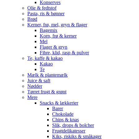
Konserves
Olie & fedtstof
Pasta, ris & bønner
Brød
Kerner, frø, mel, gryn & flager
Bagemix
Korn, frø & kerner
Mel
Flager & gryn
Fibre, klid, rasp & pulver
Te, kaffe & kakao
Kakao
Te
Mælk & plantemælk
Juice & saft
Nødder
Tørret frugt & grønt
Mere
Snacks & lækkerier
Barer
Chokolade
Chips & knas
Slik, drops & bolcher
Frugtdelikatesser
Kiks, riskiks & småkager