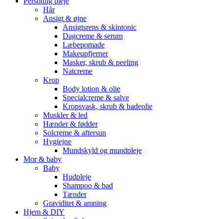
Personlig pleje
Hår
Ansigt & øjne
Ansigtsrens & skintonic
Dagcreme & serum
Læbepomade
Makeupfjerner
Masker, skrub & peeling
Natcreme
Krop
Body lotion & olie
Specialcreme & salve
Kropsvask, skrub & badeolie
Muskler & led
Hænder & fødder
Solcreme & aftersun
Hygiejne
Mundskyld og mundpleje
Mor & baby
Baby
Hudpleje
Shampoo & bad
Tænder
Graviditet & amning
Hjem & DIY