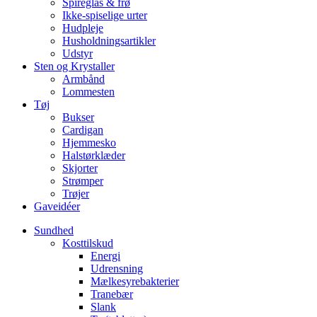
Spireglas & frø
Ikke-spiselige urter
Hudpleje
Husholdningsartikler
Udstyr
Sten og Krystaller
Armbånd
Lommesten
Tøj
Bukser
Cardigan
Hjemmesko
Halstørklæder
Skjorter
Strømper
Trøjer
Gaveidéer
Sundhed
Kosttilskud
Energi
Udrensning
Mælkesyrebakterier
Tranebær
Slank