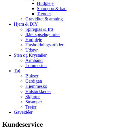
Hudpleje
Shampoo & bad
Tænder
Graviditet & amning
Hjem & DIY
Spireglas & frø
Ikke-spiselige urter
Hudpleje
Husholdningsartikler
Udstyr
Sten og Krystaller
Armbånd
Lommesten
Tøj
Bukser
Cardigan
Hjemmesko
Halstørklæder
Skjorter
Strømper
Trøjer
Gaveidéer
Kundeservice