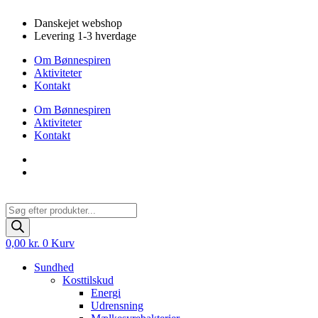
Videre
Danskejet webshop
til
Levering 1-3 hverdage
indhold
Om Bønnespiren
Aktiviteter
Kontakt
Om Bønnespiren
Aktiviteter
Kontakt
Products
search
0,00
kr.
0
Kurv
Sundhed
Kosttilskud
Energi
Udrensning