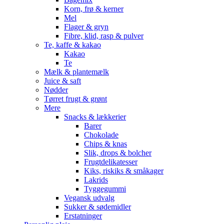
Korn, frø & kerner
Mel
Flager & gryn
Fibre, klid, rasp & pulver
Te, kaffe & kakao
Kakao
Te
Mælk & plantemælk
Juice & saft
Nødder
Tørret frugt & grønt
Mere
Snacks & lækkerier
Barer
Chokolade
Chips & knas
Slik, drops & bolcher
Frugtdelikatesser
Kiks, riskiks & småkager
Lakrids
Tyggegummi
Vegansk udvalg
Sukker & sødemidler
Erstatninger