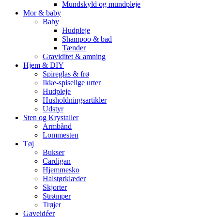
Mundskyld og mundpleje
Mor & baby
Baby
Hudpleje
Shampoo & bad
Tænder
Graviditet & amning
Hjem & DIY
Spireglas & frø
Ikke-spiselige urter
Hudpleje
Husholdningsartikler
Udstyr
Sten og Krystaller
Armbånd
Lommesten
Tøj
Bukser
Cardigan
Hjemmesko
Halstørklæder
Skjorter
Strømper
Trøjer
Gaveidéer