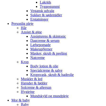
Lakrids
Tyggegummi
Vegansk udvalg
Sukker & sødemidler
Erstatninger
Personlig pleje
Hår
Ansigt & øjne
Ansigtsrens & skintonic
Dagcreme & serum
Læbepomade
Makeupfjerner
Masker, skrub & peeling
Natcreme
Krop
Body lotion & olie
Specialcreme & salve
Kropsvask, skrub & badeolie
Muskler & led
Hænder & fødder
Solcreme & aftersun
Hygiejne
Mundskyld og mundpleje
Mor & baby
Baby