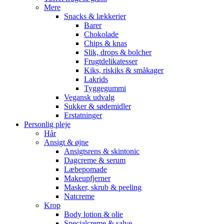
Mere
Snacks & lækkerier
Barer
Chokolade
Chips & knas
Slik, drops & bolcher
Frugtdelikatesser
Kiks, riskiks & småkager
Lakrids
Tyggegummi
Vegansk udvalg
Sukker & sødemidler
Erstatninger
Personlig pleje
Hår
Ansigt & øjne
Ansigtsrens & skintonic
Dagcreme & serum
Læbepomade
Makeupfjerner
Masker, skrub & peeling
Natcreme
Krop
Body lotion & olie
Specialcreme & salve