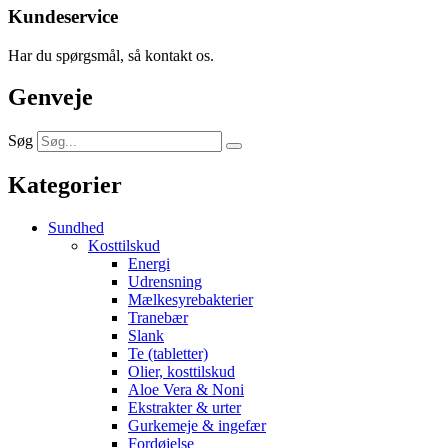
Kundeservice
Har du spørgsmål, så kontakt os.
Genveje
Søg
Kategorier
Sundhed
Kosttilskud
Energi
Udrensning
Mælkesyrebakterier
Tranebær
Slank
Te (tabletter)
Olier, kosttilskud
Aloe Vera & Noni
Ekstrakter & urter
Gurkemeje & ingefær
Fordøjelse