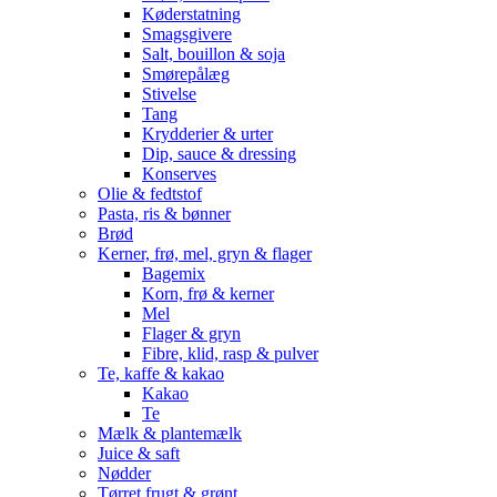
Køderstatning
Smagsgivere
Salt, bouillon & soja
Smørepålæg
Stivelse
Tang
Krydderier & urter
Dip, sauce & dressing
Konserves
Olie & fedtstof
Pasta, ris & bønner
Brød
Kerner, frø, mel, gryn & flager
Bagemix
Korn, frø & kerner
Mel
Flager & gryn
Fibre, klid, rasp & pulver
Te, kaffe & kakao
Kakao
Te
Mælk & plantemælk
Juice & saft
Nødder
Tørret frugt & grønt