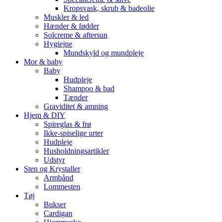
Kropsvask, skrub & badeolie
Muskler & led
Hænder & fødder
Solcreme & aftersun
Hygiejne
Mundskyld og mundpleje
Mor & baby
Baby
Hudpleje
Shampoo & bad
Tænder
Graviditet & amning
Hjem & DIY
Spireglas & frø
Ikke-spiselige urter
Hudpleje
Husholdningsartikler
Udstyr
Sten og Krystaller
Armbånd
Lommesten
Tøj
Bukser
Cardigan