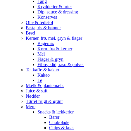
Tang
Krydderier & urter
Dip, sauce & dressing
Konserves
Olie & fedtstof
Pasta, ris & bønner
Brød
Kerner, frø, mel, gryn & flager
Bagemix
Korn, frø & kerner
Mel
Flager & gryn
Fibre, klid, rasp & pulver
Te, kaffe & kakao
Kakao
Te
Mælk & plantemælk
Juice & saft
Nødder
Tørret frugt & grønt
Mere
Snacks & lækkerier
Barer
Chokolade
Chips & knas