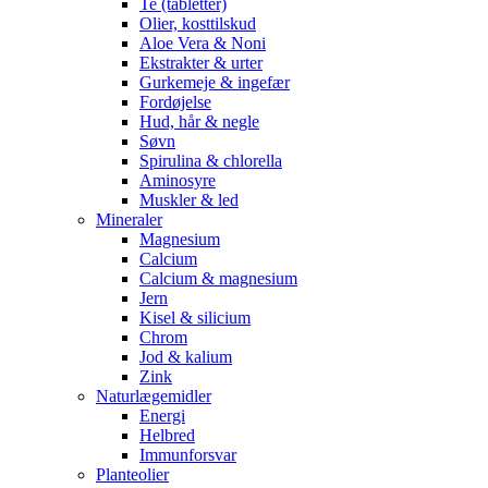
Te (tabletter)
Olier, kosttilskud
Aloe Vera & Noni
Ekstrakter & urter
Gurkemeje & ingefær
Fordøjelse
Hud, hår & negle
Søvn
Spirulina & chlorella
Aminosyre
Muskler & led
Mineraler
Magnesium
Calcium
Calcium & magnesium
Jern
Kisel & silicium
Chrom
Jod & kalium
Zink
Naturlægemidler
Energi
Helbred
Immunforsvar
Planteolier