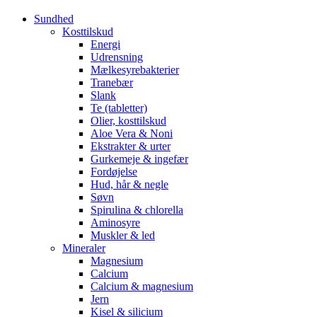
Sundhed
Kosttilskud
Energi
Udrensning
Mælkesyrebakterier
Tranebær
Slank
Te (tabletter)
Olier, kosttilskud
Aloe Vera & Noni
Ekstrakter & urter
Gurkemeje & ingefær
Fordøjelse
Hud, hår & negle
Søvn
Spirulina & chlorella
Aminosyre
Muskler & led
Mineraler
Magnesium
Calcium
Calcium & magnesium
Jern
Kisel & silicium