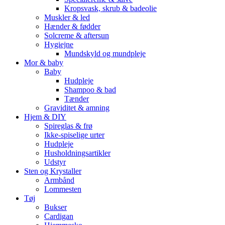
Kropsvask, skrub & badeolie
Muskler & led
Hænder & fødder
Solcreme & aftersun
Hygiejne
Mundskyld og mundpleje
Mor & baby
Baby
Hudpleje
Shampoo & bad
Tænder
Graviditet & amning
Hjem & DIY
Spireglas & frø
Ikke-spiselige urter
Hudpleje
Husholdningsartikler
Udstyr
Sten og Krystaller
Armbånd
Lommesten
Tøj
Bukser
Cardigan