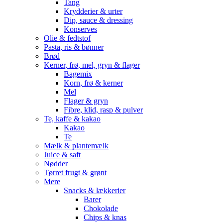
Tang
Krydderier & urter
Dip, sauce & dressing
Konserves
Olie & fedtstof
Pasta, ris & bønner
Brød
Kerner, frø, mel, gryn & flager
Bagemix
Korn, frø & kerner
Mel
Flager & gryn
Fibre, klid, rasp & pulver
Te, kaffe & kakao
Kakao
Te
Mælk & plantemælk
Juice & saft
Nødder
Tørret frugt & grønt
Mere
Snacks & lækkerier
Barer
Chokolade
Chips & knas