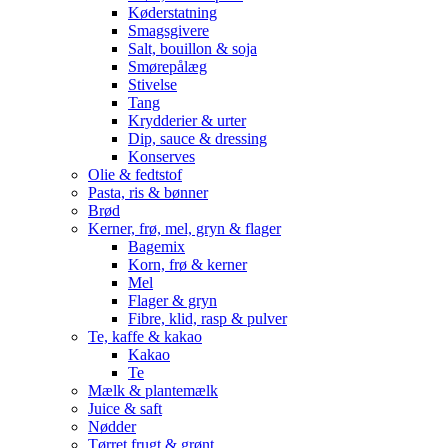
Køderstatning
Smagsgivere
Salt, bouillon & soja
Smørepålæg
Stivelse
Tang
Krydderier & urter
Dip, sauce & dressing
Konserves
Olie & fedtstof
Pasta, ris & bønner
Brød
Kerner, frø, mel, gryn & flager
Bagemix
Korn, frø & kerner
Mel
Flager & gryn
Fibre, klid, rasp & pulver
Te, kaffe & kakao
Kakao
Te
Mælk & plantemælk
Juice & saft
Nødder
Tørret frugt & grønt