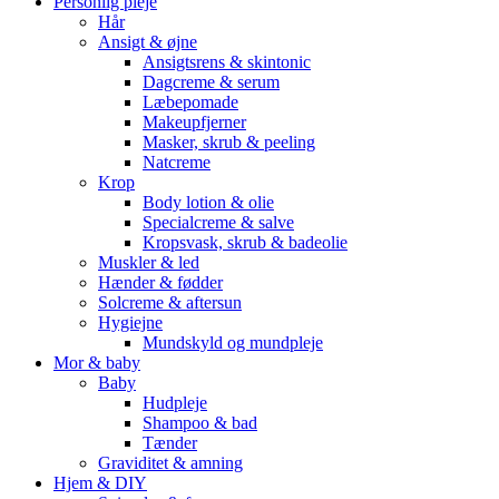
Personlig pleje
Hår
Ansigt & øjne
Ansigtsrens & skintonic
Dagcreme & serum
Læbepomade
Makeupfjerner
Masker, skrub & peeling
Natcreme
Krop
Body lotion & olie
Specialcreme & salve
Kropsvask, skrub & badeolie
Muskler & led
Hænder & fødder
Solcreme & aftersun
Hygiejne
Mundskyld og mundpleje
Mor & baby
Baby
Hudpleje
Shampoo & bad
Tænder
Graviditet & amning
Hjem & DIY