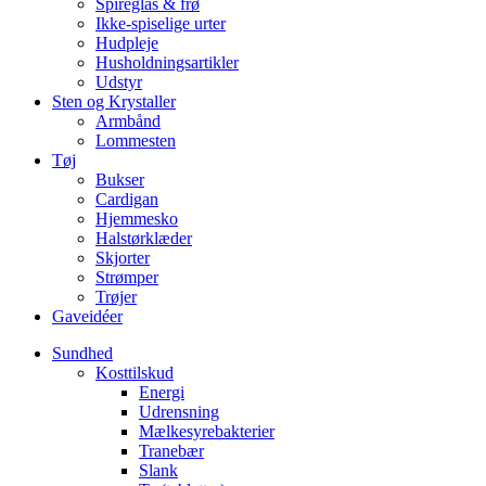
Spireglas & frø
Ikke-spiselige urter
Hudpleje
Husholdningsartikler
Udstyr
Sten og Krystaller
Armbånd
Lommesten
Tøj
Bukser
Cardigan
Hjemmesko
Halstørklæder
Skjorter
Strømper
Trøjer
Gaveidéer
Sundhed
Kosttilskud
Energi
Udrensning
Mælkesyrebakterier
Tranebær
Slank