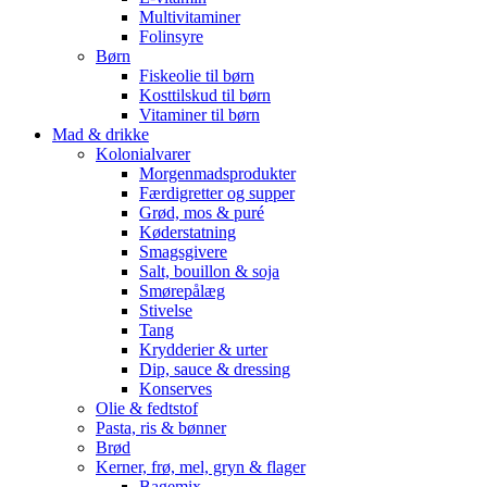
Multivitaminer
Folinsyre
Børn
Fiskeolie til børn
Kosttilskud til børn
Vitaminer til børn
Mad & drikke
Kolonialvarer
Morgenmadsprodukter
Færdigretter og supper
Grød, mos & puré
Køderstatning
Smagsgivere
Salt, bouillon & soja
Smørepålæg
Stivelse
Tang
Krydderier & urter
Dip, sauce & dressing
Konserves
Olie & fedtstof
Pasta, ris & bønner
Brød
Kerner, frø, mel, gryn & flager
Bagemix