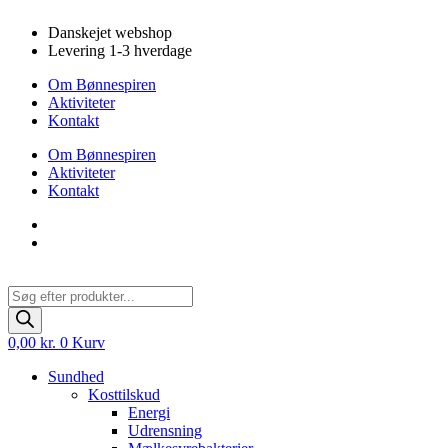
Videre
Danskejet webshop
til
Levering 1-3 hverdage
indhold
Om Bønnespiren
Aktiviteter
Kontakt
Om Bønnespiren
Aktiviteter
Kontakt
Products
search
0,00
kr.
0
Kurv
Sundhed
Kosttilskud
Energi
Udrensning