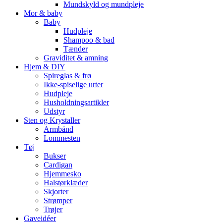
Mundskyld og mundpleje
Mor & baby
Baby
Hudpleje
Shampoo & bad
Tænder
Graviditet & amning
Hjem & DIY
Spireglas & frø
Ikke-spiselige urter
Hudpleje
Husholdningsartikler
Udstyr
Sten og Krystaller
Armbånd
Lommesten
Tøj
Bukser
Cardigan
Hjemmesko
Halstørklæder
Skjorter
Strømper
Trøjer
Gaveidéer