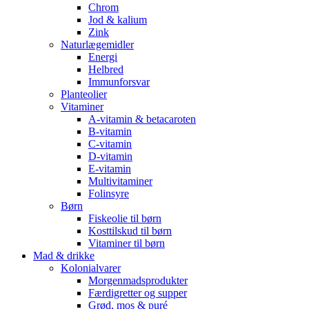
Chrom
Jod & kalium
Zink
Naturlægemidler
Energi
Helbred
Immunforsvar
Planteolier
Vitaminer
A-vitamin & betacaroten
B-vitamin
C-vitamin
D-vitamin
E-vitamin
Multivitaminer
Folinsyre
Børn
Fiskeolie til børn
Kosttilskud til børn
Vitaminer til børn
Mad & drikke
Kolonialvarer
Morgenmadsprodukter
Færdigretter og supper
Grød, mos & puré