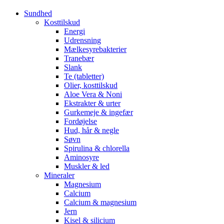
Sundhed
Kosttilskud
Energi
Udrensning
Mælkesyrebakterier
Tranebær
Slank
Te (tabletter)
Olier, kosttilskud
Aloe Vera & Noni
Ekstrakter & urter
Gurkemeje & ingefær
Fordøjelse
Hud, hår & negle
Søvn
Spirulina & chlorella
Aminosyre
Muskler & led
Mineraler
Magnesium
Calcium
Calcium & magnesium
Jern
Kisel & silicium