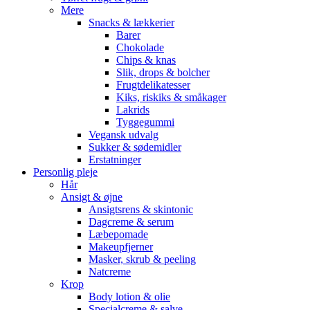
Mere
Snacks & lækkerier
Barer
Chokolade
Chips & knas
Slik, drops & bolcher
Frugtdelikatesser
Kiks, riskiks & småkager
Lakrids
Tyggegummi
Vegansk udvalg
Sukker & sødemidler
Erstatninger
Personlig pleje
Hår
Ansigt & øjne
Ansigtsrens & skintonic
Dagcreme & serum
Læbepomade
Makeupfjerner
Masker, skrub & peeling
Natcreme
Krop
Body lotion & olie
Specialcreme & salve