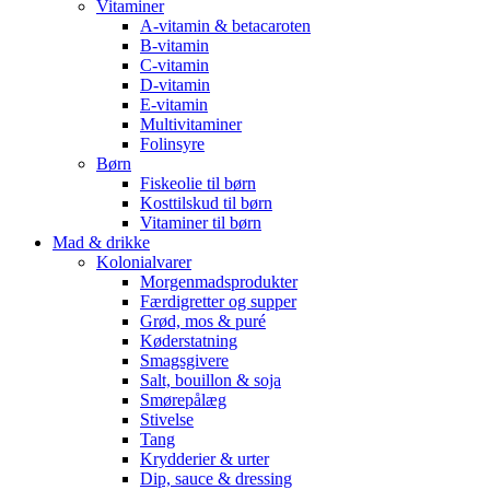
Vitaminer
A-vitamin & betacaroten
B-vitamin
C-vitamin
D-vitamin
E-vitamin
Multivitaminer
Folinsyre
Børn
Fiskeolie til børn
Kosttilskud til børn
Vitaminer til børn
Mad & drikke
Kolonialvarer
Morgenmadsprodukter
Færdigretter og supper
Grød, mos & puré
Køderstatning
Smagsgivere
Salt, bouillon & soja
Smørepålæg
Stivelse
Tang
Krydderier & urter
Dip, sauce & dressing