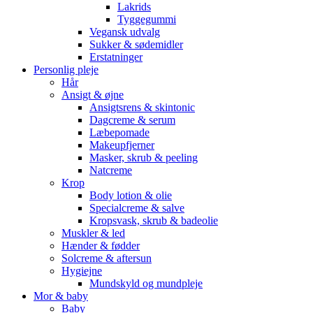
Lakrids
Tyggegummi
Vegansk udvalg
Sukker & sødemidler
Erstatninger
Personlig pleje
Hår
Ansigt & øjne
Ansigtsrens & skintonic
Dagcreme & serum
Læbepomade
Makeupfjerner
Masker, skrub & peeling
Natcreme
Krop
Body lotion & olie
Specialcreme & salve
Kropsvask, skrub & badeolie
Muskler & led
Hænder & fødder
Solcreme & aftersun
Hygiejne
Mundskyld og mundpleje
Mor & baby
Baby