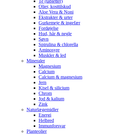
Te (tabletter)
Olier, kosttilskud
Aloe Vera & Noni
Ekstrakter & urter
Gurkemeje & ingefær
Fordøjelse
Hud, hår & negle
Søvn
Spirulina & chlorella
Aminosyre
Muskler & led
Mineraler
Magnesium
Calcium
Calcium & magnesium
Jern
Kisel & silicium
Chrom
Jod & kalium
Zink
Naturlægemidler
Energi
Helbred
Immunforsvar
Planteolier