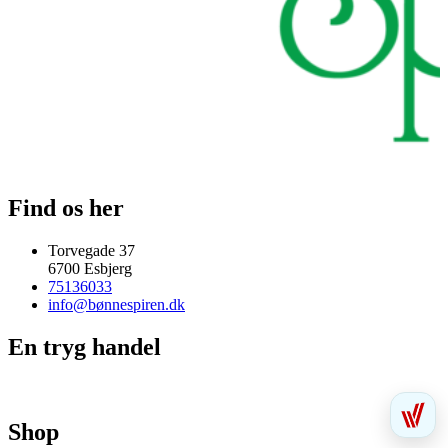
Find os her
Torvegade 37
6700 Esbjerg
75136033
info@bønnespiren.dk
En tryg handel
Shop