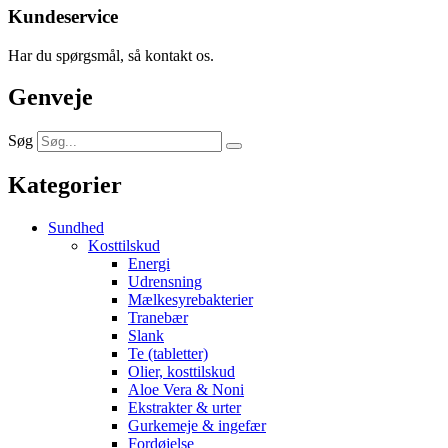
Kundeservice
Har du spørgsmål, så kontakt os.
Genveje
Søg
Kategorier
Sundhed
Kosttilskud
Energi
Udrensning
Mælkesyrebakterier
Tranebær
Slank
Te (tabletter)
Olier, kosttilskud
Aloe Vera & Noni
Ekstrakter & urter
Gurkemeje & ingefær
Fordøjelse