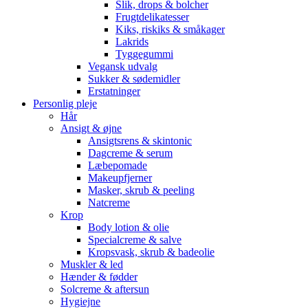
Slik, drops & bolcher
Frugtdelikatesser
Kiks, riskiks & småkager
Lakrids
Tyggegummi
Vegansk udvalg
Sukker & sødemidler
Erstatninger
Personlig pleje
Hår
Ansigt & øjne
Ansigtsrens & skintonic
Dagcreme & serum
Læbepomade
Makeupfjerner
Masker, skrub & peeling
Natcreme
Krop
Body lotion & olie
Specialcreme & salve
Kropsvask, skrub & badeolie
Muskler & led
Hænder & fødder
Solcreme & aftersun
Hygiejne