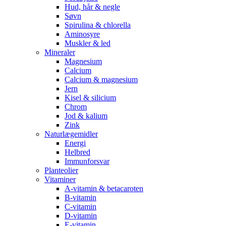
Hud, hår & negle
Søvn
Spirulina & chlorella
Aminosyre
Muskler & led
Mineraler
Magnesium
Calcium
Calcium & magnesium
Jern
Kisel & silicium
Chrom
Jod & kalium
Zink
Naturlægemidler
Energi
Helbred
Immunforsvar
Planteolier
Vitaminer
A-vitamin & betacaroten
B-vitamin
C-vitamin
D-vitamin
E-vitamin