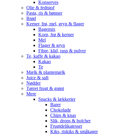
Konserves
Olie & fedtstof
Pasta, ris & bønner
Brød
Kerner, frø, mel, gryn & flager
Bagemix
Korn, frø & kerner
Mel
Flager & gryn
Fibre, klid, rasp & pulver
Te, kaffe & kakao
Kakao
Te
Mælk & plantemælk
Juice & saft
Nødder
Tørret frugt & grønt
Mere
Snacks & lækkerier
Barer
Chokolade
Chips & knas
Slik, drops & bolcher
Frugtdelikatesser
Kiks, riskiks & småkager