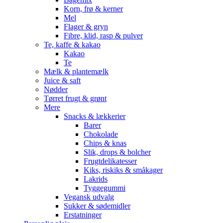
Korn, frø & kerner
Mel
Flager & gryn
Fibre, klid, rasp & pulver
Te, kaffe & kakao
Kakao
Te
Mælk & plantemælk
Juice & saft
Nødder
Tørret frugt & grønt
Mere
Snacks & lækkerier
Barer
Chokolade
Chips & knas
Slik, drops & bolcher
Frugtdelikatesser
Kiks, riskiks & småkager
Lakrids
Tyggegummi
Vegansk udvalg
Sukker & sødemidler
Erstatninger