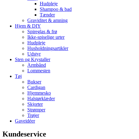
Hudpleje
Shampoo & bad
Tænder
Graviditet & amning
Hjem & DIY
Spireglas & frø
Ikke-spiselige urter
Hudpleje
Husholdningsartikler
Udstyr
Sten og Krystaller
Armbånd
Lommesten
Tøj
Bukser
Cardigan
Hjemmesko
Halstørklæder
Skjorter
Strømper
Trøjer
Gaveidéer
Kundeservice