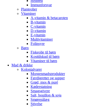
Helbred
Immunforsvar
Planteolier
Vitaminer
A-vitamin & betacaroten
B-vitamin
C-vitamin
D-vitamin
E-vitamin
Multivitaminer
Folinsyre
Børn
Fiskeolie til børn
Kosttilskud til børn
Vitaminer til børn
Mad & drikke
Kolonialvarer
Morgenmadsprodukter
Færdigretter og supper
Grød, mos & puré
Køderstatning
Smagsgivere
Salt, bouillon & soja
Smørepålæg
Stivelse