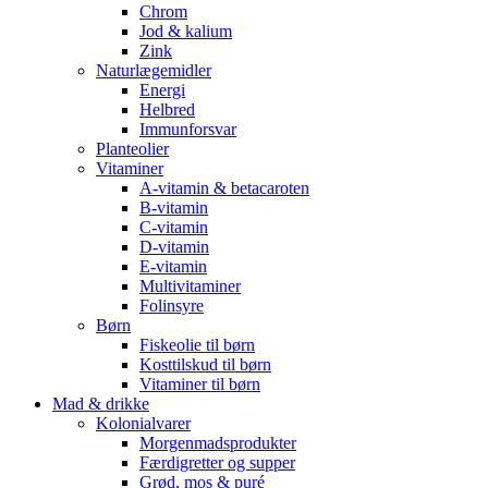
Chrom
Jod & kalium
Zink
Naturlægemidler
Energi
Helbred
Immunforsvar
Planteolier
Vitaminer
A-vitamin & betacaroten
B-vitamin
C-vitamin
D-vitamin
E-vitamin
Multivitaminer
Folinsyre
Børn
Fiskeolie til børn
Kosttilskud til børn
Vitaminer til børn
Mad & drikke
Kolonialvarer
Morgenmadsprodukter
Færdigretter og supper
Grød, mos & puré