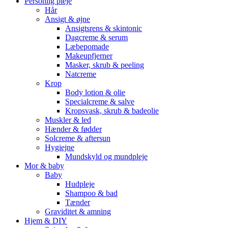
Personlig pleje
Hår
Ansigt & øjne
Ansigtsrens & skintonic
Dagcreme & serum
Læbepomade
Makeupfjerner
Masker, skrub & peeling
Natcreme
Krop
Body lotion & olie
Specialcreme & salve
Kropsvask, skrub & badeolie
Muskler & led
Hænder & fødder
Solcreme & aftersun
Hygiejne
Mundskyld og mundpleje
Mor & baby
Baby
Hudpleje
Shampoo & bad
Tænder
Graviditet & amning
Hjem & DIY