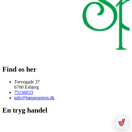
Find os her
Torvegade 37
6700 Esbjerg
75136033
info@bønnespiren.dk
En tryg handel