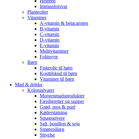
Helbred
Immunforsvar
Planteolier
Vitaminer
A-vitamin & betacaroten
B-vitamin
C-vitamin
D-vitamin
E-vitamin
Multivitaminer
Folinsyre
Børn
Fiskeolie til børn
Kosttilskud til børn
Vitaminer til børn
Mad & drikke
Kolonialvarer
Morgenmadsprodukter
Færdigretter og supper
Grød, mos & puré
Køderstatning
Smagsgivere
Salt, bouillon & soja
Smørepålæg
Stivelse