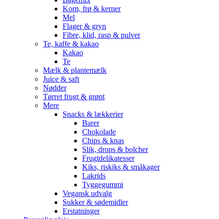
Korn, frø & kerner
Mel
Flager & gryn
Fibre, klid, rasp & pulver
Te, kaffe & kakao
Kakao
Te
Mælk & plantemælk
Juice & saft
Nødder
Tørret frugt & grønt
Mere
Snacks & lækkerier
Barer
Chokolade
Chips & knas
Slik, drops & bolcher
Frugtdelikatesser
Kiks, riskiks & småkager
Lakrids
Tyggegummi
Vegansk udvalg
Sukker & sødemidler
Erstatninger