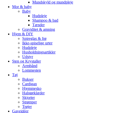
Mundskyld og mundpleje
Mor & baby
Baby
Hudpleje
Shampoo & bad
Tænder
Graviditet & amning
Hjem & DIY
Spireglas & frø
Ikke-spiselige urter
Hudpleje
Husholdningsartikler
Udstyr
Sten og Krystaller
Armbånd
Lommesten
Tøj
Bukser
Cardigan
Hjemmesko
Halstørklæder
Skjorter
Strømper
Trøjer
Gaveidéer