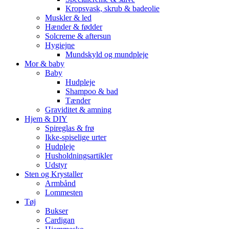
Kropsvask, skrub & badeolie
Muskler & led
Hænder & fødder
Solcreme & aftersun
Hygiejne
Mundskyld og mundpleje
Mor & baby
Baby
Hudpleje
Shampoo & bad
Tænder
Graviditet & amning
Hjem & DIY
Spireglas & frø
Ikke-spiselige urter
Hudpleje
Husholdningsartikler
Udstyr
Sten og Krystaller
Armbånd
Lommesten
Tøj
Bukser
Cardigan