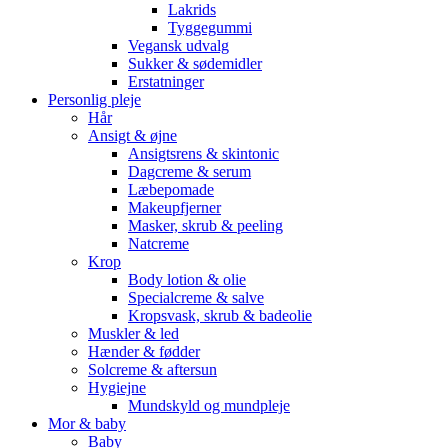
Lakrids
Tyggegummi
Vegansk udvalg
Sukker & sødemidler
Erstatninger
Personlig pleje
Hår
Ansigt & øjne
Ansigtsrens & skintonic
Dagcreme & serum
Læbepomade
Makeupfjerner
Masker, skrub & peeling
Natcreme
Krop
Body lotion & olie
Specialcreme & salve
Kropsvask, skrub & badeolie
Muskler & led
Hænder & fødder
Solcreme & aftersun
Hygiejne
Mundskyld og mundpleje
Mor & baby
Baby