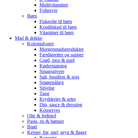
Multivitaminer
Folinsyre
Børn
Fiskeolie til børn
Kosttilskud til børn
Vitaminer til børn
Mad & drikke
Kolonialvarer
Morgenmadsprodukter
Færdigretter og supper
Grød, mos & puré
Køderstatning
Smagsgivere
Salt, bouillon & soja
Smørepålæg
Stivelse
Tang
Krydderier & urter
Dip, sauce & dressing
Konserves
Olie & fedtstof
Pasta, ris & bønner
Brød
Kerner, frø, mel, gryn & flager
Bagemix