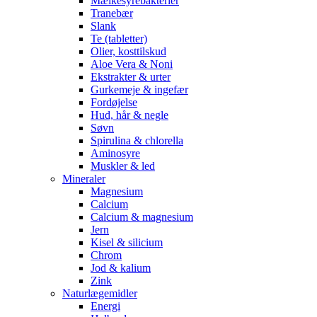
Mælkesyrebakterier
Tranebær
Slank
Te (tabletter)
Olier, kosttilskud
Aloe Vera & Noni
Ekstrakter & urter
Gurkemeje & ingefær
Fordøjelse
Hud, hår & negle
Søvn
Spirulina & chlorella
Aminosyre
Muskler & led
Mineraler
Magnesium
Calcium
Calcium & magnesium
Jern
Kisel & silicium
Chrom
Jod & kalium
Zink
Naturlægemidler
Energi