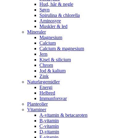
Hud, hår & negle
Søvn
Spirulina & chlorella
Aminosyre
Muskler & led
Mineraler
Magnesium
Calcium
Calcium & magnesium
Jern
Kisel & silicium
Chrom
Jod & kalium
Zink
Naturlægemidler
Energi
Helbred
Immunforsvar
Planteolier
Vitaminer
A-vitamin & betacaroten
B-vitamin
C-vitamin
D-vitamin
E-vitamin