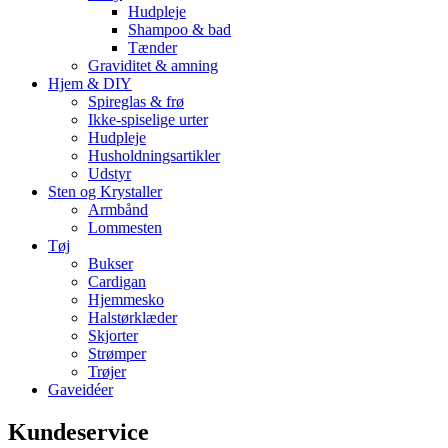
Hudpleje
Shampoo & bad
Tænder
Graviditet & amning
Hjem & DIY
Spireglas & frø
Ikke-spiselige urter
Hudpleje
Husholdningsartikler
Udstyr
Sten og Krystaller
Armbånd
Lommesten
Tøj
Bukser
Cardigan
Hjemmesko
Halstørklæder
Skjorter
Strømper
Trøjer
Gaveidéer
Kundeservice