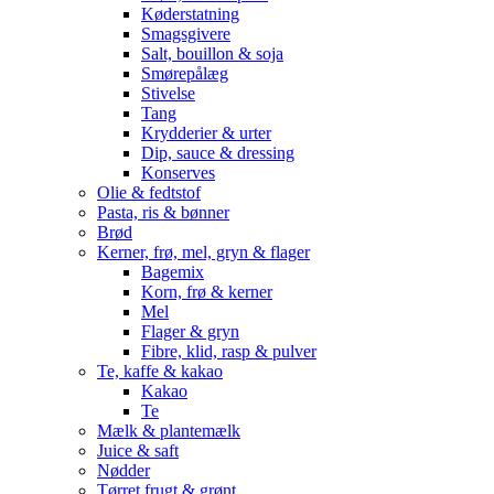
Køderstatning
Smagsgivere
Salt, bouillon & soja
Smørepålæg
Stivelse
Tang
Krydderier & urter
Dip, sauce & dressing
Konserves
Olie & fedtstof
Pasta, ris & bønner
Brød
Kerner, frø, mel, gryn & flager
Bagemix
Korn, frø & kerner
Mel
Flager & gryn
Fibre, klid, rasp & pulver
Te, kaffe & kakao
Kakao
Te
Mælk & plantemælk
Juice & saft
Nødder
Tørret frugt & grønt