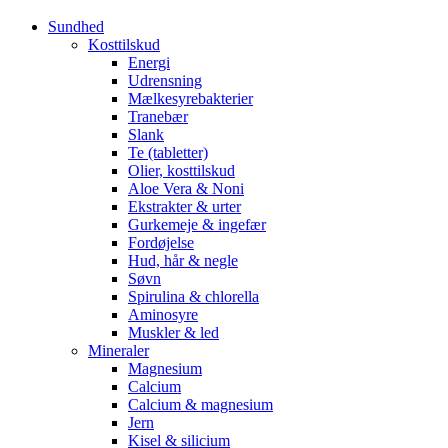
Sundhed
Kosttilskud
Energi
Udrensning
Mælkesyrebakterier
Tranebær
Slank
Te (tabletter)
Olier, kosttilskud
Aloe Vera & Noni
Ekstrakter & urter
Gurkemeje & ingefær
Fordøjelse
Hud, hår & negle
Søvn
Spirulina & chlorella
Aminosyre
Muskler & led
Mineraler
Magnesium
Calcium
Calcium & magnesium
Jern
Kisel & silicium