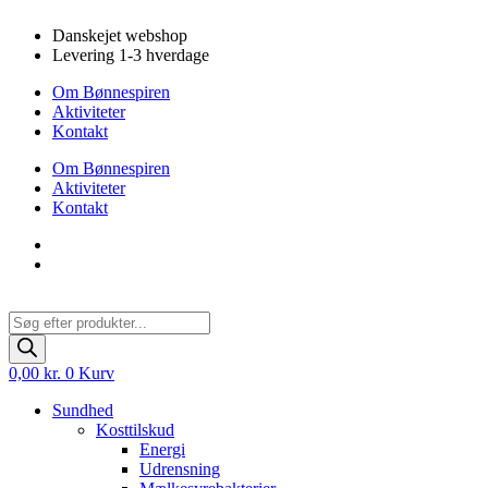
Videre
Danskejet webshop
til
Levering 1-3 hverdage
indhold
Om Bønnespiren
Aktiviteter
Kontakt
Om Bønnespiren
Aktiviteter
Kontakt
Products
search
0,00
kr.
0
Kurv
Sundhed
Kosttilskud
Energi
Udrensning