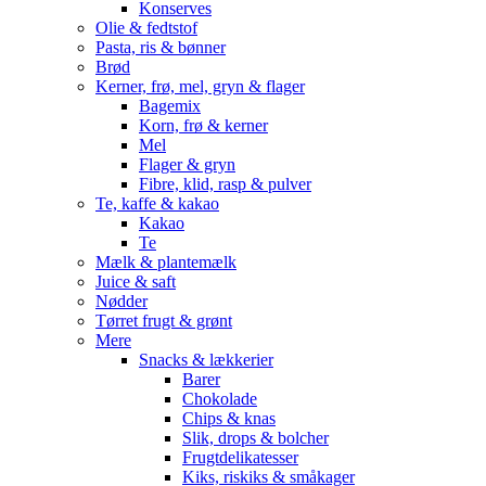
Konserves
Olie & fedtstof
Pasta, ris & bønner
Brød
Kerner, frø, mel, gryn & flager
Bagemix
Korn, frø & kerner
Mel
Flager & gryn
Fibre, klid, rasp & pulver
Te, kaffe & kakao
Kakao
Te
Mælk & plantemælk
Juice & saft
Nødder
Tørret frugt & grønt
Mere
Snacks & lækkerier
Barer
Chokolade
Chips & knas
Slik, drops & bolcher
Frugtdelikatesser
Kiks, riskiks & småkager