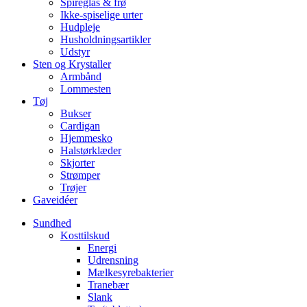
Spireglas & frø
Ikke-spiselige urter
Hudpleje
Husholdningsartikler
Udstyr
Sten og Krystaller
Armbånd
Lommesten
Tøj
Bukser
Cardigan
Hjemmesko
Halstørklæder
Skjorter
Strømper
Trøjer
Gaveidéer
Sundhed
Kosttilskud
Energi
Udrensning
Mælkesyrebakterier
Tranebær
Slank