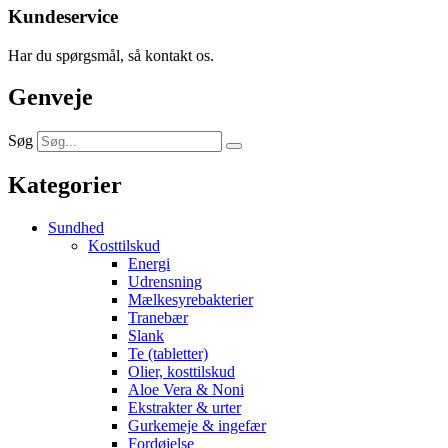
Kundeservice
Har du spørgsmål, så kontakt os.
Genveje
Søg
Kategorier
Sundhed
Kosttilskud
Energi
Udrensning
Mælkesyrebakterier
Tranebær
Slank
Te (tabletter)
Olier, kosttilskud
Aloe Vera & Noni
Ekstrakter & urter
Gurkemeje & ingefær
Fordøjelse