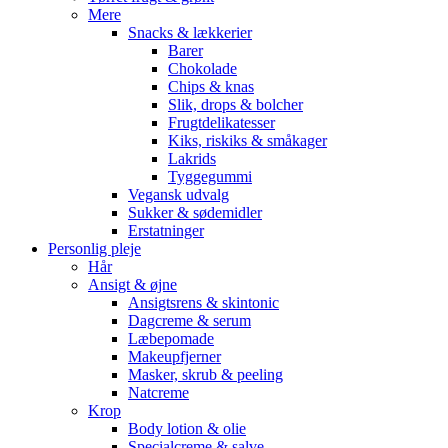
Mere
Snacks & lækkerier
Barer
Chokolade
Chips & knas
Slik, drops & bolcher
Frugtdelikatesser
Kiks, riskiks & småkager
Lakrids
Tyggegummi
Vegansk udvalg
Sukker & sødemidler
Erstatninger
Personlig pleje
Hår
Ansigt & øjne
Ansigtsrens & skintonic
Dagcreme & serum
Læbepomade
Makeupfjerner
Masker, skrub & peeling
Natcreme
Krop
Body lotion & olie
Specialcreme & salve