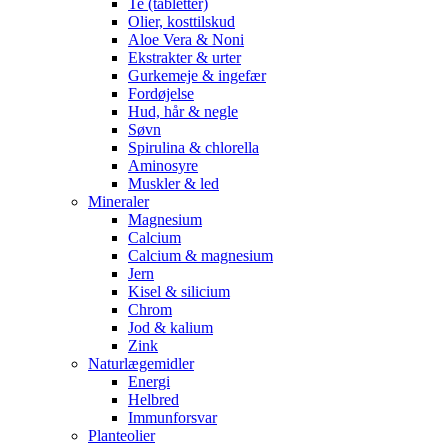
Te (tabletter)
Olier, kosttilskud
Aloe Vera & Noni
Ekstrakter & urter
Gurkemeje & ingefær
Fordøjelse
Hud, hår & negle
Søvn
Spirulina & chlorella
Aminosyre
Muskler & led
Mineraler
Magnesium
Calcium
Calcium & magnesium
Jern
Kisel & silicium
Chrom
Jod & kalium
Zink
Naturlægemidler
Energi
Helbred
Immunforsvar
Planteolier