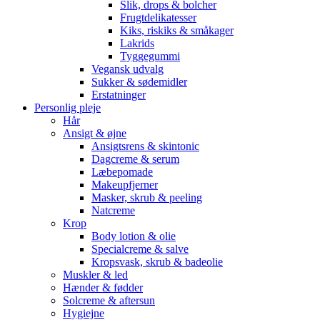
Slik, drops & bolcher
Frugtdelikatesser
Kiks, riskiks & småkager
Lakrids
Tyggegummi
Vegansk udvalg
Sukker & sødemidler
Erstatninger
Personlig pleje
Hår
Ansigt & øjne
Ansigtsrens & skintonic
Dagcreme & serum
Læbepomade
Makeupfjerner
Masker, skrub & peeling
Natcreme
Krop
Body lotion & olie
Specialcreme & salve
Kropsvask, skrub & badeolie
Muskler & led
Hænder & fødder
Solcreme & aftersun
Hygiejne