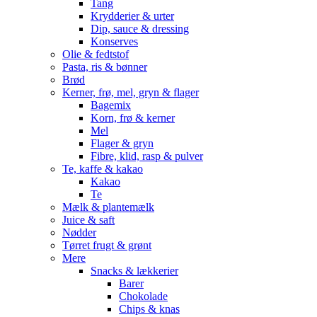
Tang
Krydderier & urter
Dip, sauce & dressing
Konserves
Olie & fedtstof
Pasta, ris & bønner
Brød
Kerner, frø, mel, gryn & flager
Bagemix
Korn, frø & kerner
Mel
Flager & gryn
Fibre, klid, rasp & pulver
Te, kaffe & kakao
Kakao
Te
Mælk & plantemælk
Juice & saft
Nødder
Tørret frugt & grønt
Mere
Snacks & lækkerier
Barer
Chokolade
Chips & knas