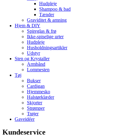
Hudpleje
Shampoo & bad
Tænder
Graviditet & amning
Hjem & DIY
Spireglas & frø
Ikke-spiselige urter
Hudpleje
Husholdningsartikler
Udstyr
Sten og Krystaller
Armbånd
Lommesten
Tøj
Bukser
Cardigan
Hjemmesko
Halstørklæder
Skjorter
Strømper
Trøjer
Gaveidéer
Kundeservice