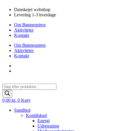
Videre
Danskejet webshop
til
Levering 1-3 hverdage
indhold
Om Bønnespiren
Aktiviteter
Kontakt
Om Bønnespiren
Aktiviteter
Kontakt
Products
search
0,00
kr.
0
Kurv
Sundhed
Kosttilskud
Energi
Udrensning