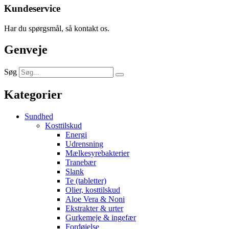
Kundeservice
Har du spørgsmål, så kontakt os.
Genveje
Søg
Kategorier
Sundhed
Kosttilskud
Energi
Udrensning
Mælkesyrebakterier
Tranebær
Slank
Te (tabletter)
Olier, kosttilskud
Aloe Vera & Noni
Ekstrakter & urter
Gurkemeje & ingefær
Fordøjelse