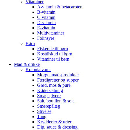
Vitaminer
A-vitamin & betacaroten
B-vitamin
C-vitamin
D-vitamin
E-vitamin
Multivitaminer
Folinsyre
Børn
Fiskeolie til børn
Kosttilskud til børn
Vitaminer til børn
Mad & drikke
Kolonialvarer
Morgenmadsprodukter
Færdigretter og supper
Grød, mos & puré
Køderstatning
Smagsgivere
Salt, bouillon & soja
Smørepålæg
Stivelse
Tang
Krydderier & urter
Dip, sauce & dressing