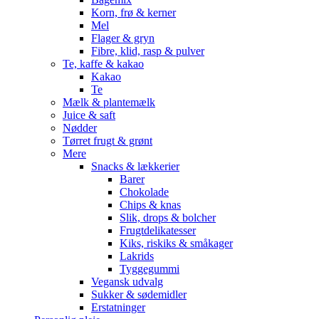
Korn, frø & kerner
Mel
Flager & gryn
Fibre, klid, rasp & pulver
Te, kaffe & kakao
Kakao
Te
Mælk & plantemælk
Juice & saft
Nødder
Tørret frugt & grønt
Mere
Snacks & lækkerier
Barer
Chokolade
Chips & knas
Slik, drops & bolcher
Frugtdelikatesser
Kiks, riskiks & småkager
Lakrids
Tyggegummi
Vegansk udvalg
Sukker & sødemidler
Erstatninger