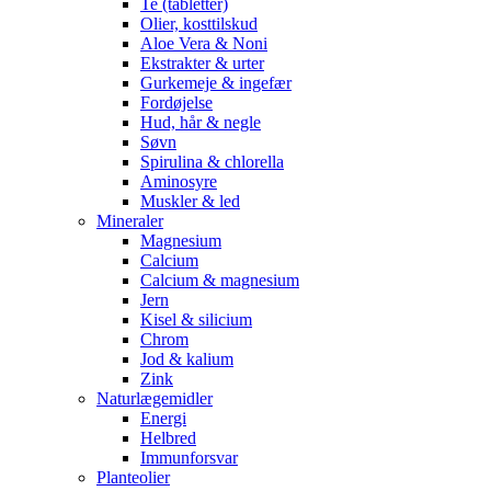
Te (tabletter)
Olier, kosttilskud
Aloe Vera & Noni
Ekstrakter & urter
Gurkemeje & ingefær
Fordøjelse
Hud, hår & negle
Søvn
Spirulina & chlorella
Aminosyre
Muskler & led
Mineraler
Magnesium
Calcium
Calcium & magnesium
Jern
Kisel & silicium
Chrom
Jod & kalium
Zink
Naturlægemidler
Energi
Helbred
Immunforsvar
Planteolier