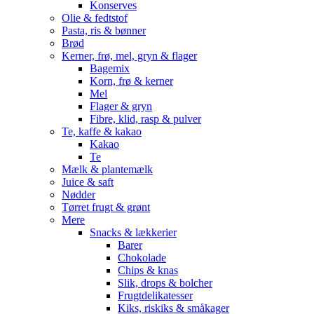
Konserves
Olie & fedtstof
Pasta, ris & bønner
Brød
Kerner, frø, mel, gryn & flager
Bagemix
Korn, frø & kerner
Mel
Flager & gryn
Fibre, klid, rasp & pulver
Te, kaffe & kakao
Kakao
Te
Mælk & plantemælk
Juice & saft
Nødder
Tørret frugt & grønt
Mere
Snacks & lækkerier
Barer
Chokolade
Chips & knas
Slik, drops & bolcher
Frugtdelikatesser
Kiks, riskiks & småkager