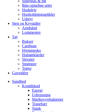
Spireglas & frø
Ikke-spiselige urter
Hudpleje
Husholdningsartikler
Udstyr
Sten og Krystaller
Armbånd
Lommesten
Tøj
Bukser
Cardigan
Hjemmesko
Halstørklæder
Skjorter
Strømper
Trøjer
Gaveidéer
Sundhed
Kosttilskud
Energi
Udrensning
Mælkesyrebakterier
Tranebær
Slank