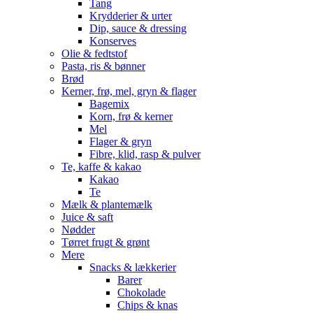
Tang
Krydderier & urter
Dip, sauce & dressing
Konserves
Olie & fedtstof
Pasta, ris & bønner
Brød
Kerner, frø, mel, gryn & flager
Bagemix
Korn, frø & kerner
Mel
Flager & gryn
Fibre, klid, rasp & pulver
Te, kaffe & kakao
Kakao
Te
Mælk & plantemælk
Juice & saft
Nødder
Tørret frugt & grønt
Mere
Snacks & lækkerier
Barer
Chokolade
Chips & knas