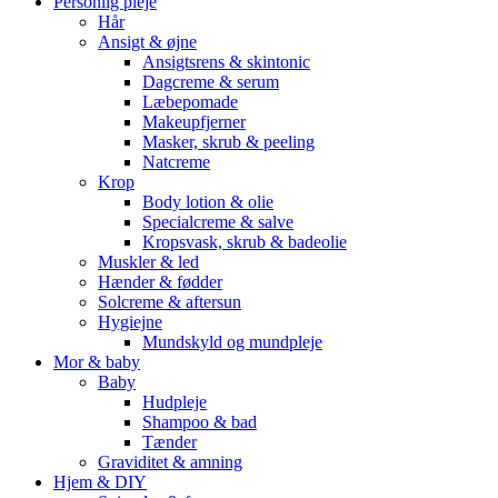
Personlig pleje
Hår
Ansigt & øjne
Ansigtsrens & skintonic
Dagcreme & serum
Læbepomade
Makeupfjerner
Masker, skrub & peeling
Natcreme
Krop
Body lotion & olie
Specialcreme & salve
Kropsvask, skrub & badeolie
Muskler & led
Hænder & fødder
Solcreme & aftersun
Hygiejne
Mundskyld og mundpleje
Mor & baby
Baby
Hudpleje
Shampoo & bad
Tænder
Graviditet & amning
Hjem & DIY