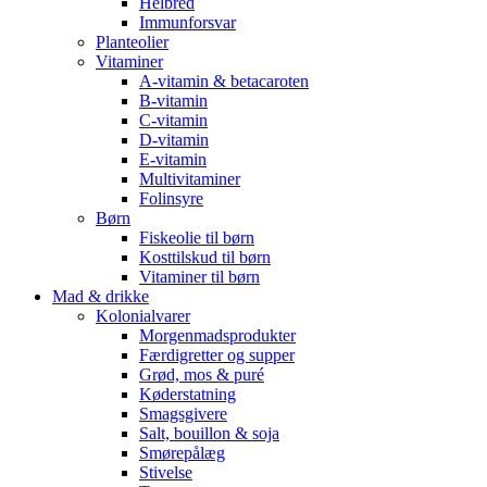
Helbred
Immunforsvar
Planteolier
Vitaminer
A-vitamin & betacaroten
B-vitamin
C-vitamin
D-vitamin
E-vitamin
Multivitaminer
Folinsyre
Børn
Fiskeolie til børn
Kosttilskud til børn
Vitaminer til børn
Mad & drikke
Kolonialvarer
Morgenmadsprodukter
Færdigretter og supper
Grød, mos & puré
Køderstatning
Smagsgivere
Salt, bouillon & soja
Smørepålæg
Stivelse