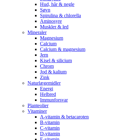
Hud, hår & negle
Søvn
Spirulina & chlorella
Aminosyre
Muskler & led
Mineraler
Magnesium
Calcium
Calcium & magnesium
Jern
Kisel & silicium
Chrom
Jod & kalium
Zink
Naturlægemidler
Energi
Helbred
Immunforsvar
Planteolier
Vitaminer
A-vitamin & betacaroten
B-vitamin
C-vitamin
D-vitamin
E-vitamin