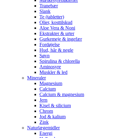
Mælkesyrebakterier
Tranebær
Slank
Te (tabletter)
Olier, kosttilskud
Aloe Vera & Noni
Ekstrakter & urter
Gurkemeje & ingefær
Fordøjelse
Hud, hår & negle
Søvn
Spirulina & chlorella
Aminosyre
Muskler & led
Mineraler
Magnesium
Calcium
Calcium & magnesium
Jern
Kisel & silicium
Chrom
Jod & kalium
Zink
Naturlægemidler
Energi