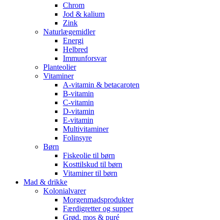
Chrom
Jod & kalium
Zink
Naturlægemidler
Energi
Helbred
Immunforsvar
Planteolier
Vitaminer
A-vitamin & betacaroten
B-vitamin
C-vitamin
D-vitamin
E-vitamin
Multivitaminer
Folinsyre
Børn
Fiskeolie til børn
Kosttilskud til børn
Vitaminer til børn
Mad & drikke
Kolonialvarer
Morgenmadsprodukter
Færdigretter og supper
Grød, mos & puré