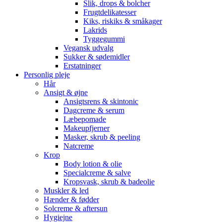
Slik, drops & bolcher
Frugtdelikatesser
Kiks, riskiks & småkager
Lakrids
Tyggegummi
Vegansk udvalg
Sukker & sødemidler
Erstatninger
Personlig pleje
Hår
Ansigt & øjne
Ansigtsrens & skintonic
Dagcreme & serum
Læbepomade
Makeupfjerner
Masker, skrub & peeling
Natcreme
Krop
Body lotion & olie
Specialcreme & salve
Kropsvask, skrub & badeolie
Muskler & led
Hænder & fødder
Solcreme & aftersun
Hygiejne