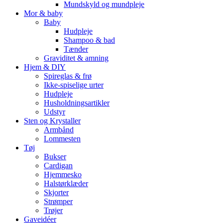
Mundskyld og mundpleje
Mor & baby
Baby
Hudpleje
Shampoo & bad
Tænder
Graviditet & amning
Hjem & DIY
Spireglas & frø
Ikke-spiselige urter
Hudpleje
Husholdningsartikler
Udstyr
Sten og Krystaller
Armbånd
Lommesten
Tøj
Bukser
Cardigan
Hjemmesko
Halstørklæder
Skjorter
Strømper
Trøjer
Gaveidéer