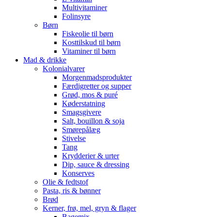
Multivitaminer
Folinsyre
Børn
Fiskeolie til børn
Kosttilskud til børn
Vitaminer til børn
Mad & drikke
Kolonialvarer
Morgenmadsprodukter
Færdigretter og supper
Grød, mos & puré
Køderstatning
Smagsgivere
Salt, bouillon & soja
Smørepålæg
Stivelse
Tang
Krydderier & urter
Dip, sauce & dressing
Konserves
Olie & fedtstof
Pasta, ris & bønner
Brød
Kerner, frø, mel, gryn & flager
Bagemix