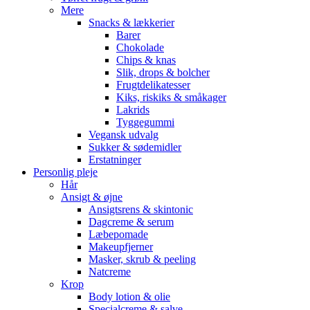
Mere
Snacks & lækkerier
Barer
Chokolade
Chips & knas
Slik, drops & bolcher
Frugtdelikatesser
Kiks, riskiks & småkager
Lakrids
Tyggegummi
Vegansk udvalg
Sukker & sødemidler
Erstatninger
Personlig pleje
Hår
Ansigt & øjne
Ansigtsrens & skintonic
Dagcreme & serum
Læbepomade
Makeupfjerner
Masker, skrub & peeling
Natcreme
Krop
Body lotion & olie
Specialcreme & salve