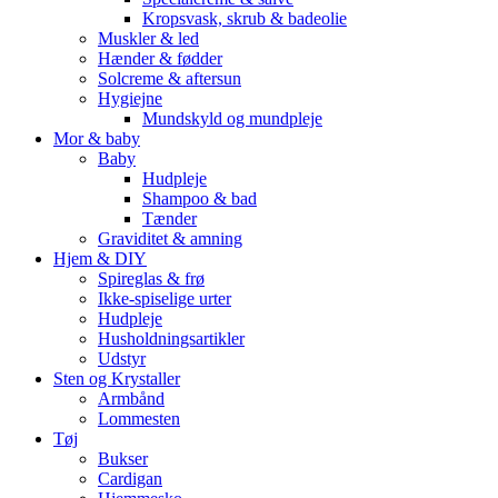
Kropsvask, skrub & badeolie
Muskler & led
Hænder & fødder
Solcreme & aftersun
Hygiejne
Mundskyld og mundpleje
Mor & baby
Baby
Hudpleje
Shampoo & bad
Tænder
Graviditet & amning
Hjem & DIY
Spireglas & frø
Ikke-spiselige urter
Hudpleje
Husholdningsartikler
Udstyr
Sten og Krystaller
Armbånd
Lommesten
Tøj
Bukser
Cardigan