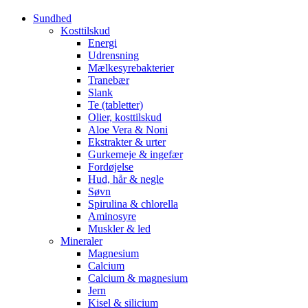
Sundhed
Kosttilskud
Energi
Udrensning
Mælkesyrebakterier
Tranebær
Slank
Te (tabletter)
Olier, kosttilskud
Aloe Vera & Noni
Ekstrakter & urter
Gurkemeje & ingefær
Fordøjelse
Hud, hår & negle
Søvn
Spirulina & chlorella
Aminosyre
Muskler & led
Mineraler
Magnesium
Calcium
Calcium & magnesium
Jern
Kisel & silicium