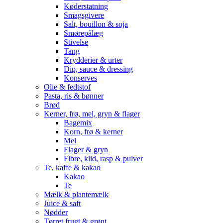
Køderstatning
Smagsgivere
Salt, bouillon & soja
Smørepålæg
Stivelse
Tang
Krydderier & urter
Dip, sauce & dressing
Konserves
Olie & fedtstof
Pasta, ris & bønner
Brød
Kerner, frø, mel, gryn & flager
Bagemix
Korn, frø & kerner
Mel
Flager & gryn
Fibre, klid, rasp & pulver
Te, kaffe & kakao
Kakao
Te
Mælk & plantemælk
Juice & saft
Nødder
Tørret frugt & grønt