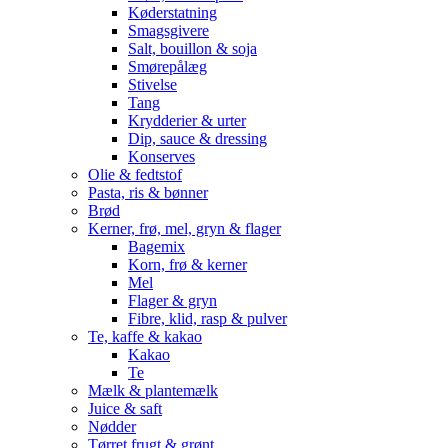
Køderstatning
Smagsgivere
Salt, bouillon & soja
Smørepålæg
Stivelse
Tang
Krydderier & urter
Dip, sauce & dressing
Konserves
Olie & fedtstof
Pasta, ris & bønner
Brød
Kerner, frø, mel, gryn & flager
Bagemix
Korn, frø & kerner
Mel
Flager & gryn
Fibre, klid, rasp & pulver
Te, kaffe & kakao
Kakao
Te
Mælk & plantemælk
Juice & saft
Nødder
Tørret frugt & grønt