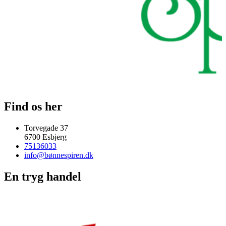
Find os her
Torvegade 37
6700 Esbjerg
75136033
info@bønnespiren.dk
En tryg handel