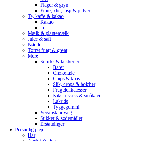
Flager & gryn
Fibre, klid, rasp & pulver
Te, kaffe & kakao
Kakao
Te
Mælk & plantemælk
Juice & saft
Nødder
Tørret frugt & grønt
Mere
Snacks & lækkerier
Barer
Chokolade
Chips & knas
Slik, drops & bolcher
Frugtdelikatesser
Kiks, riskiks & småkager
Lakrids
Tyggegummi
Vegansk udvalg
Sukker & sødemidler
Erstatninger
Personlig pleje
Hår
Ansigt & øjne