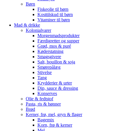
Børn
Fiskeolie til børn
Kosttilskud til børn
Vitaminer til børn
Mad & drikke
Kolonialvarer
Morgenmadsprodukter
Færdigretter og supper
Grød, mos & puré
Køderstatning
Smagsgivere
Salt, bouillon & soja
Smørepålæg
Stivelse
Tang
Krydderier & urter
Dip, sauce & dressing
Konserves
Olie & fedtstof
Pasta, ris & bønner
Brød
Kerner, frø, mel, gryn & flager
Bagemix
Korn, frø & kerner
Mel