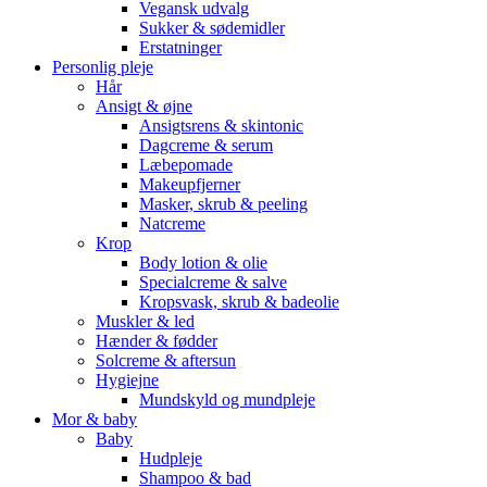
Vegansk udvalg
Sukker & sødemidler
Erstatninger
Personlig pleje
Hår
Ansigt & øjne
Ansigtsrens & skintonic
Dagcreme & serum
Læbepomade
Makeupfjerner
Masker, skrub & peeling
Natcreme
Krop
Body lotion & olie
Specialcreme & salve
Kropsvask, skrub & badeolie
Muskler & led
Hænder & fødder
Solcreme & aftersun
Hygiejne
Mundskyld og mundpleje
Mor & baby
Baby
Hudpleje
Shampoo & bad