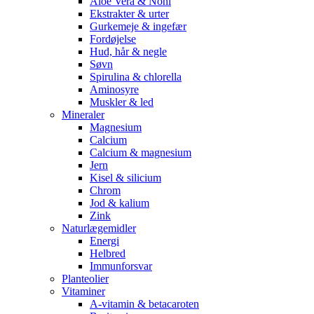
Aloe Vera & Noni
Ekstrakter & urter
Gurkemeje & ingefær
Fordøjelse
Hud, hår & negle
Søvn
Spirulina & chlorella
Aminosyre
Muskler & led
Mineraler
Magnesium
Calcium
Calcium & magnesium
Jern
Kisel & silicium
Chrom
Jod & kalium
Zink
Naturlægemidler
Energi
Helbred
Immunforsvar
Planteolier
Vitaminer
A-vitamin & betacaroten