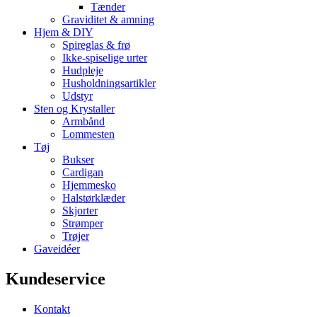
Tænder
Graviditet & amning
Hjem & DIY
Spireglas & frø
Ikke-spiselige urter
Hudpleje
Husholdningsartikler
Udstyr
Sten og Krystaller
Armbånd
Lommesten
Tøj
Bukser
Cardigan
Hjemmesko
Halstørklæder
Skjorter
Strømper
Trøjer
Gaveidéer
Kundeservice
Kontakt