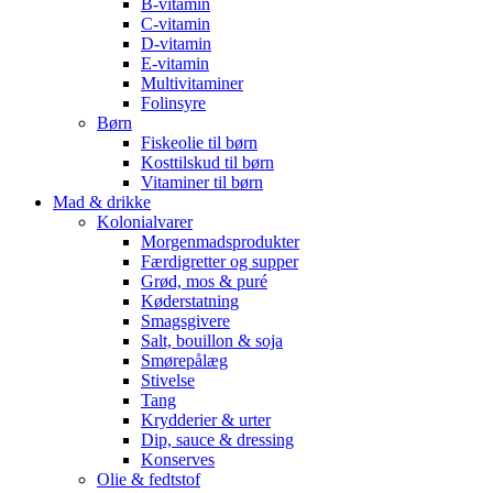
B-vitamin
C-vitamin
D-vitamin
E-vitamin
Multivitaminer
Folinsyre
Børn
Fiskeolie til børn
Kosttilskud til børn
Vitaminer til børn
Mad & drikke
Kolonialvarer
Morgenmadsprodukter
Færdigretter og supper
Grød, mos & puré
Køderstatning
Smagsgivere
Salt, bouillon & soja
Smørepålæg
Stivelse
Tang
Krydderier & urter
Dip, sauce & dressing
Konserves
Olie & fedtstof