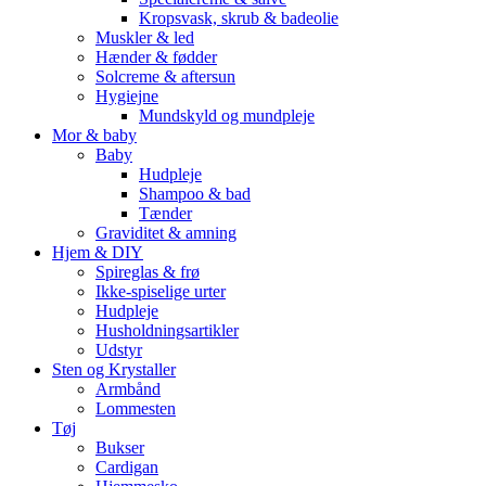
Kropsvask, skrub & badeolie
Muskler & led
Hænder & fødder
Solcreme & aftersun
Hygiejne
Mundskyld og mundpleje
Mor & baby
Baby
Hudpleje
Shampoo & bad
Tænder
Graviditet & amning
Hjem & DIY
Spireglas & frø
Ikke-spiselige urter
Hudpleje
Husholdningsartikler
Udstyr
Sten og Krystaller
Armbånd
Lommesten
Tøj
Bukser
Cardigan