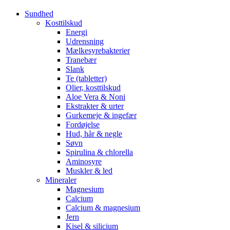
Sundhed
Kosttilskud
Energi
Udrensning
Mælkesyrebakterier
Tranebær
Slank
Te (tabletter)
Olier, kosttilskud
Aloe Vera & Noni
Ekstrakter & urter
Gurkemeje & ingefær
Fordøjelse
Hud, hår & negle
Søvn
Spirulina & chlorella
Aminosyre
Muskler & led
Mineraler
Magnesium
Calcium
Calcium & magnesium
Jern
Kisel & silicium