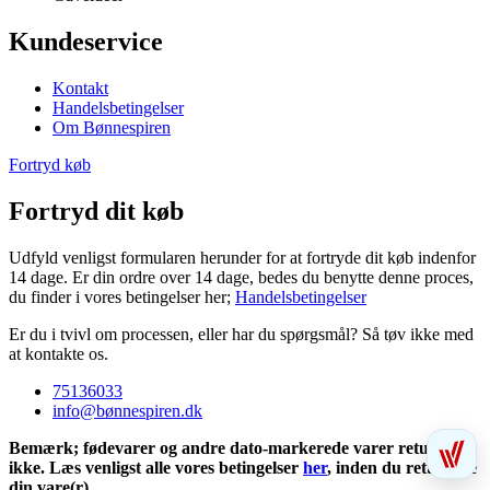
Kundeservice
Kontakt
Handelsbetingelser
Om Bønnespiren
Fortryd køb
Fortryd dit køb
Udfyld venligst formularen herunder for at fortryde dit køb indenfor
14 dage. Er din ordre over 14 dage, bedes du benytte denne proces,
du finder i vores betingelser her;
Handelsbetingelser
Er du i tvivl om processen, eller har du spørgsmål? Så tøv ikke med
at kontakte os.
75136033
info@bønnespiren.dk
Bemærk; fødevarer og andre dato-markerede varer returneres
ikke. Læs venligst alle vores betingelser
her
, inden du returnere
din vare(r).