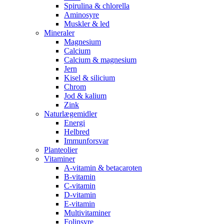
Spirulina & chlorella
Aminosyre
Muskler & led
Mineraler
Magnesium
Calcium
Calcium & magnesium
Jern
Kisel & silicium
Chrom
Jod & kalium
Zink
Naturlægemidler
Energi
Helbred
Immunforsvar
Planteolier
Vitaminer
A-vitamin & betacaroten
B-vitamin
C-vitamin
D-vitamin
E-vitamin
Multivitaminer
Folinsyre