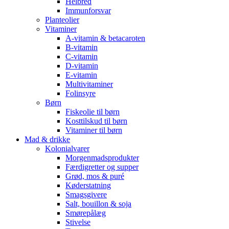
Helbred
Immunforsvar
Planteolier
Vitaminer
A-vitamin & betacaroten
B-vitamin
C-vitamin
D-vitamin
E-vitamin
Multivitaminer
Folinsyre
Børn
Fiskeolie til børn
Kosttilskud til børn
Vitaminer til børn
Mad & drikke
Kolonialvarer
Morgenmadsprodukter
Færdigretter og supper
Grød, mos & puré
Køderstatning
Smagsgivere
Salt, bouillon & soja
Smørepålæg
Stivelse