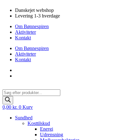
Videre
Danskejet webshop
til
Levering 1-3 hverdage
indhold
Om Bønnespiren
Aktiviteter
Kontakt
Om Bønnespiren
Aktiviteter
Kontakt
Products
search
0,00
kr.
0
Kurv
Sundhed
Kosttilskud
Energi
Udrensning