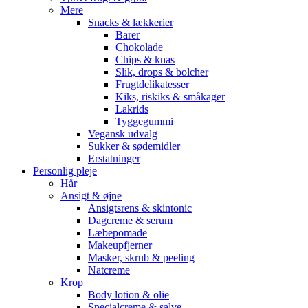
Mere
Snacks & lækkerier
Barer
Chokolade
Chips & knas
Slik, drops & bolcher
Frugtdelikatesser
Kiks, riskiks & småkager
Lakrids
Tyggegummi
Vegansk udvalg
Sukker & sødemidler
Erstatninger
Personlig pleje
Hår
Ansigt & øjne
Ansigtsrens & skintonic
Dagcreme & serum
Læbepomade
Makeupfjerner
Masker, skrub & peeling
Natcreme
Krop
Body lotion & olie
Specialcreme & salve