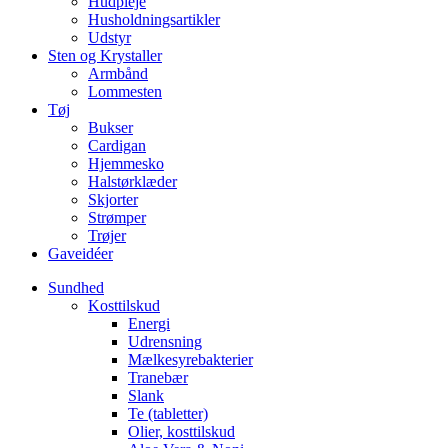
Hudpleje
Husholdningsartikler
Udstyr
Sten og Krystaller
Armbånd
Lommesten
Tøj
Bukser
Cardigan
Hjemmesko
Halstørklæder
Skjorter
Strømper
Trøjer
Gaveidéer
Sundhed
Kosttilskud
Energi
Udrensning
Mælkesyrebakterier
Tranebær
Slank
Te (tabletter)
Olier, kosttilskud