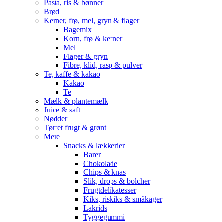
Pasta, ris & bønner
Brød
Kerner, frø, mel, gryn & flager
Bagemix
Korn, frø & kerner
Mel
Flager & gryn
Fibre, klid, rasp & pulver
Te, kaffe & kakao
Kakao
Te
Mælk & plantemælk
Juice & saft
Nødder
Tørret frugt & grønt
Mere
Snacks & lækkerier
Barer
Chokolade
Chips & knas
Slik, drops & bolcher
Frugtdelikatesser
Kiks, riskiks & småkager
Lakrids
Tyggegummi