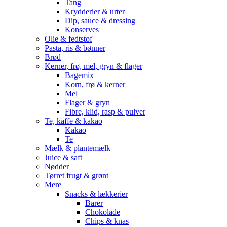
Tang
Krydderier & urter
Dip, sauce & dressing
Konserves
Olie & fedtstof
Pasta, ris & bønner
Brød
Kerner, frø, mel, gryn & flager
Bagemix
Korn, frø & kerner
Mel
Flager & gryn
Fibre, klid, rasp & pulver
Te, kaffe & kakao
Kakao
Te
Mælk & plantemælk
Juice & saft
Nødder
Tørret frugt & grønt
Mere
Snacks & lækkerier
Barer
Chokolade
Chips & knas