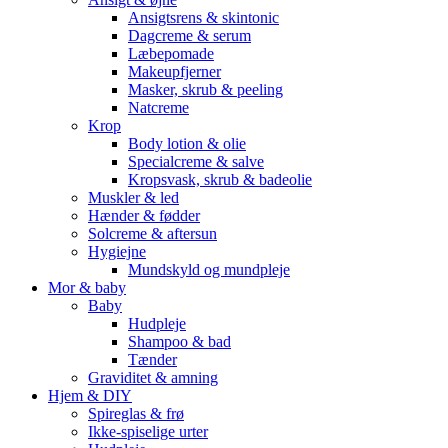
Ansigtsrens & skintonic
Dagcreme & serum
Læbepomade
Makeupfjerner
Masker, skrub & peeling
Natcreme
Krop
Body lotion & olie
Specialcreme & salve
Kropsvask, skrub & badeolie
Muskler & led
Hænder & fødder
Solcreme & aftersun
Hygiejne
Mundskyld og mundpleje
Mor & baby
Baby
Hudpleje
Shampoo & bad
Tænder
Graviditet & amning
Hjem & DIY
Spireglas & frø
Ikke-spiselige urter