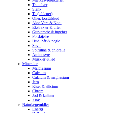
Mælkesyrebakterier
Tranebær
Slank
Te (tabletter)
Olier, kosttilskud
Aloe Vera & Noni
Ekstrakter & urter
Gurkemeje & ingefær
Fordøjelse
Hud, hår & negle
Søvn
Spirulina & chlorella
Aminosyre
Muskler & led
Mineraler
Magnesium
Calcium
Calcium & magnesium
Jern
Kisel & silicium
Chrom
Jod & kalium
Zink
Naturlægemidler
Energi