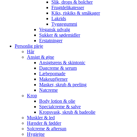
Slik, drops & bolcher
Frugtdelikatesser
Kiks, riskiks & småkager
Lakrids
Tyggegummi
Vegansk udvalg
Sukker & sødemidler
Erstatninger
Personlig pleje
Hår
Ansigt & øjne
Ansigtsrens & skintonic
Dagcreme & serum
Læbepomade
Makeupfjerner
Masker, skrub & peeling
Natcreme
Krop
Body lotion & olie
Specialcreme & salve
Kropsvask, skrub & badeolie
Muskler & led
Hænder & fødder
Solcreme & aftersun
Hygiejne