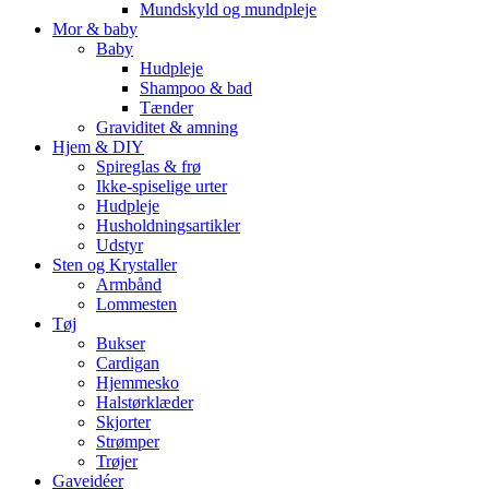
Mundskyld og mundpleje
Mor & baby
Baby
Hudpleje
Shampoo & bad
Tænder
Graviditet & amning
Hjem & DIY
Spireglas & frø
Ikke-spiselige urter
Hudpleje
Husholdningsartikler
Udstyr
Sten og Krystaller
Armbånd
Lommesten
Tøj
Bukser
Cardigan
Hjemmesko
Halstørklæder
Skjorter
Strømper
Trøjer
Gaveidéer