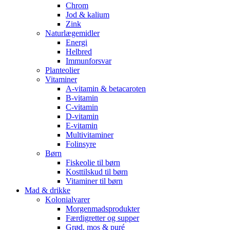
Chrom
Jod & kalium
Zink
Naturlægemidler
Energi
Helbred
Immunforsvar
Planteolier
Vitaminer
A-vitamin & betacaroten
B-vitamin
C-vitamin
D-vitamin
E-vitamin
Multivitaminer
Folinsyre
Børn
Fiskeolie til børn
Kosttilskud til børn
Vitaminer til børn
Mad & drikke
Kolonialvarer
Morgenmadsprodukter
Færdigretter og supper
Grød, mos & puré