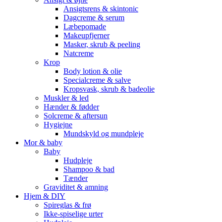
Ansigtsrens & skintonic
Dagcreme & serum
Læbepomade
Makeupfjerner
Masker, skrub & peeling
Natcreme
Krop
Body lotion & olie
Specialcreme & salve
Kropsvask, skrub & badeolie
Muskler & led
Hænder & fødder
Solcreme & aftersun
Hygiejne
Mundskyld og mundpleje
Mor & baby
Baby
Hudpleje
Shampoo & bad
Tænder
Graviditet & amning
Hjem & DIY
Spireglas & frø
Ikke-spiselige urter