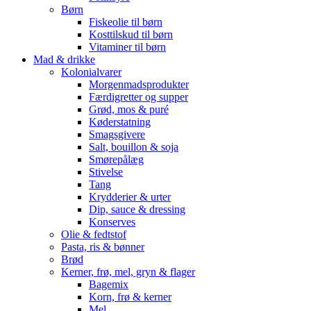
Børn
Fiskeolie til børn
Kosttilskud til børn
Vitaminer til børn
Mad & drikke
Kolonialvarer
Morgenmadsprodukter
Færdigretter og supper
Grød, mos & puré
Køderstatning
Smagsgivere
Salt, bouillon & soja
Smørepålæg
Stivelse
Tang
Krydderier & urter
Dip, sauce & dressing
Konserves
Olie & fedtstof
Pasta, ris & bønner
Brød
Kerner, frø, mel, gryn & flager
Bagemix
Korn, frø & kerner
Mel