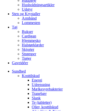
Hudpleje
Husholdningsartikler
Udstyr
Sten og Krystaller
Armbånd
Lommesten
Tøj
Bukser
Cardigan
Hjemmesko
Halstørklæder
Skjorter
Strømper
Trøjer
Gaveidéer
Sundhed
Kosttilskud
Energi
Udrensning
Mælkesyrebakterier
Tranebær
Slank
Te (tabletter)
Olier, kosttilskud