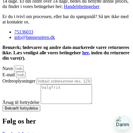
14 dage. Er din ordre over 14 dage, bedes du benytte denne proces,
du finder i vores betingelser her;
Handelsbetingelser
Er du i tvivl om processen, eller har du spørgsmål? Så tøv ikke med
at kontakte os.
75136033
info@bønnespiren.dk
Bemærk; fødevarer og andre dato-markerede varer returneres
ikke. Læs venligst alle vores betingelser
her
, inden du returnere
din vare(r).
Navn
E-mail
Ordreoplysninger
Årsag til fortrydelse
Bekræft fortrydelse
Følg os her