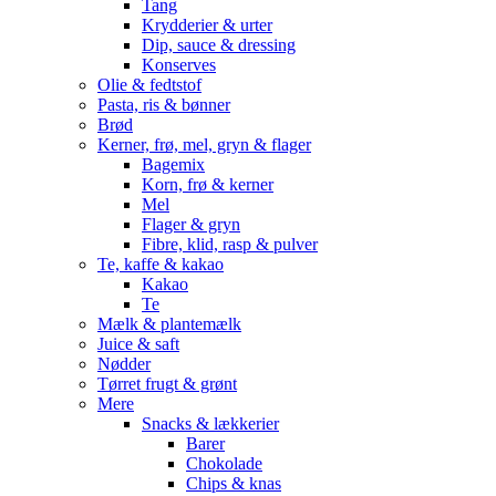
Tang
Krydderier & urter
Dip, sauce & dressing
Konserves
Olie & fedtstof
Pasta, ris & bønner
Brød
Kerner, frø, mel, gryn & flager
Bagemix
Korn, frø & kerner
Mel
Flager & gryn
Fibre, klid, rasp & pulver
Te, kaffe & kakao
Kakao
Te
Mælk & plantemælk
Juice & saft
Nødder
Tørret frugt & grønt
Mere
Snacks & lækkerier
Barer
Chokolade
Chips & knas