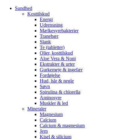
Sundhed
Kosttilskud
Energi
Udrensning
Mælkesyrebakterier
Tranebær
Slank
Te (tabletter)
Olier, kosttilskud
Aloe Vera & Noni
Ekstrakter & urter
Gurkemeje & ingefær
Fordøjelse
Hud, hår & negle
Søvn
Spirulina & chlorella
Aminosyre
Muskler & led
Mineraler
Magnesium
Calcium
Calcium & magnesium
Jern
Kisel & silicium