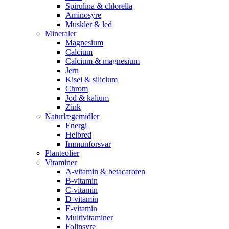
Spirulina & chlorella
Aminosyre
Muskler & led
Mineraler
Magnesium
Calcium
Calcium & magnesium
Jern
Kisel & silicium
Chrom
Jod & kalium
Zink
Naturlægemidler
Energi
Helbred
Immunforsvar
Planteolier
Vitaminer
A-vitamin & betacaroten
B-vitamin
C-vitamin
D-vitamin
E-vitamin
Multivitaminer
Folinsyre