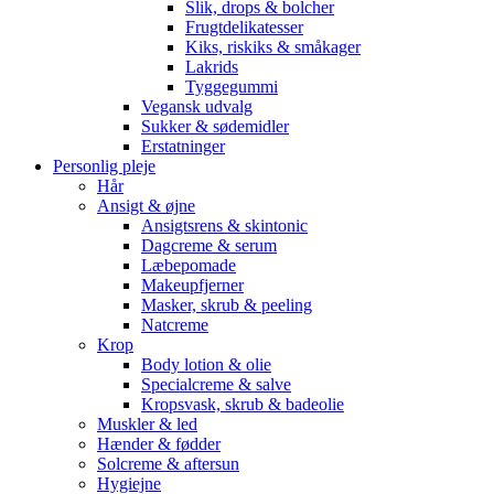
Slik, drops & bolcher
Frugtdelikatesser
Kiks, riskiks & småkager
Lakrids
Tyggegummi
Vegansk udvalg
Sukker & sødemidler
Erstatninger
Personlig pleje
Hår
Ansigt & øjne
Ansigtsrens & skintonic
Dagcreme & serum
Læbepomade
Makeupfjerner
Masker, skrub & peeling
Natcreme
Krop
Body lotion & olie
Specialcreme & salve
Kropsvask, skrub & badeolie
Muskler & led
Hænder & fødder
Solcreme & aftersun
Hygiejne