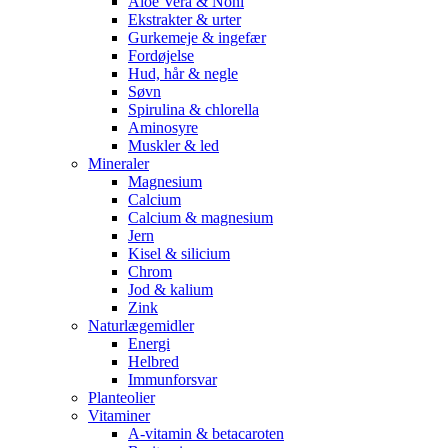
Aloe Vera & Noni
Ekstrakter & urter
Gurkemeje & ingefær
Fordøjelse
Hud, hår & negle
Søvn
Spirulina & chlorella
Aminosyre
Muskler & led
Mineraler
Magnesium
Calcium
Calcium & magnesium
Jern
Kisel & silicium
Chrom
Jod & kalium
Zink
Naturlægemidler
Energi
Helbred
Immunforsvar
Planteolier
Vitaminer
A-vitamin & betacaroten