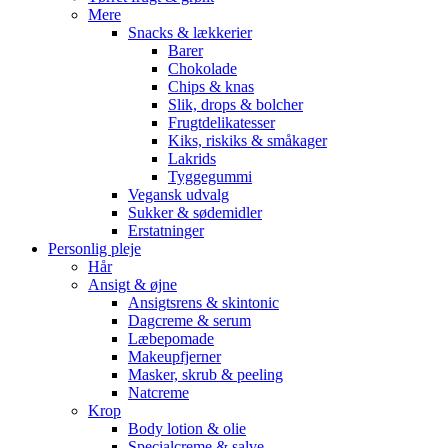
Mere
Snacks & lækkerier
Barer
Chokolade
Chips & knas
Slik, drops & bolcher
Frugtdelikatesser
Kiks, riskiks & småkager
Lakrids
Tyggegummi
Vegansk udvalg
Sukker & sødemidler
Erstatninger
Personlig pleje
Hår
Ansigt & øjne
Ansigtsrens & skintonic
Dagcreme & serum
Læbepomade
Makeupfjerner
Masker, skrub & peeling
Natcreme
Krop
Body lotion & olie
Specialcreme & salve