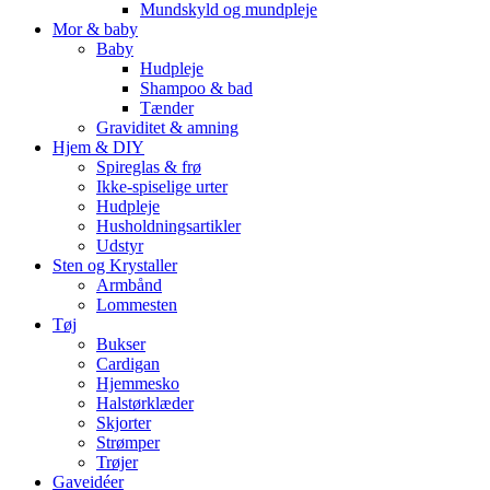
Mundskyld og mundpleje
Mor & baby
Baby
Hudpleje
Shampoo & bad
Tænder
Graviditet & amning
Hjem & DIY
Spireglas & frø
Ikke-spiselige urter
Hudpleje
Husholdningsartikler
Udstyr
Sten og Krystaller
Armbånd
Lommesten
Tøj
Bukser
Cardigan
Hjemmesko
Halstørklæder
Skjorter
Strømper
Trøjer
Gaveidéer