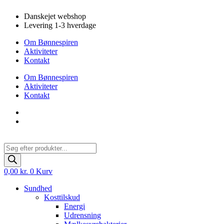
Videre
Danskejet webshop
til
Levering 1-3 hverdage
indhold
Om Bønnespiren
Aktiviteter
Kontakt
Om Bønnespiren
Aktiviteter
Kontakt
Products
search
0,00
kr.
0
Kurv
Sundhed
Kosttilskud
Energi
Udrensning