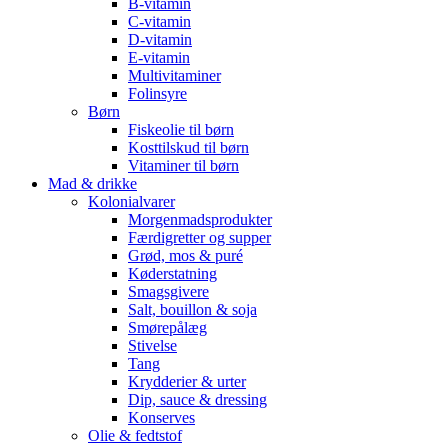
B-vitamin
C-vitamin
D-vitamin
E-vitamin
Multivitaminer
Folinsyre
Børn
Fiskeolie til børn
Kosttilskud til børn
Vitaminer til børn
Mad & drikke
Kolonialvarer
Morgenmadsprodukter
Færdigretter og supper
Grød, mos & puré
Køderstatning
Smagsgivere
Salt, bouillon & soja
Smørepålæg
Stivelse
Tang
Krydderier & urter
Dip, sauce & dressing
Konserves
Olie & fedtstof