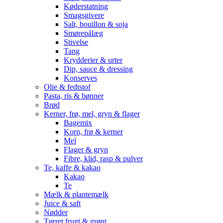
Køderstatning
Smagsgivere
Salt, bouillon & soja
Smørepålæg
Stivelse
Tang
Krydderier & urter
Dip, sauce & dressing
Konserves
Olie & fedtstof
Pasta, ris & bønner
Brød
Kerner, frø, mel, gryn & flager
Bagemix
Korn, frø & kerner
Mel
Flager & gryn
Fibre, klid, rasp & pulver
Te, kaffe & kakao
Kakao
Te
Mælk & plantemælk
Juice & saft
Nødder
Tørret frugt & grønt