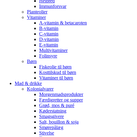
Helbred
Immunforsvar
Planteolier
Vitaminer
A-vitamin & betacaroten
B-vitamin
C-vitamin
D-vitamin
E-vitamin
Multivitaminer
Folinsyre
Børn
Fiskeolie til børn
Kosttilskud til børn
Vitaminer til børn
Mad & drikke
Kolonialvarer
Morgenmadsprodukter
Færdigretter og supper
Grød, mos & puré
Køderstatning
Smagsgivere
Salt, bouillon & soja
Smørepålæg
Stivelse