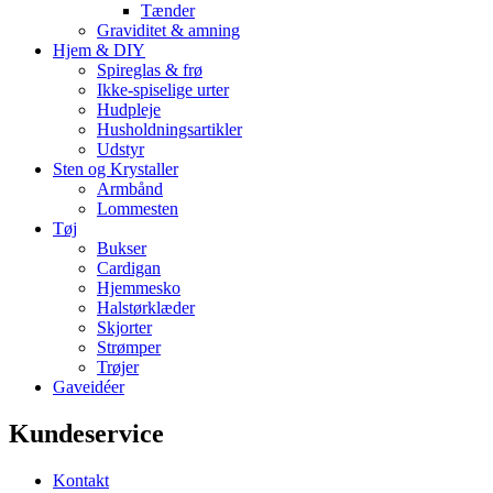
Tænder
Graviditet & amning
Hjem & DIY
Spireglas & frø
Ikke-spiselige urter
Hudpleje
Husholdningsartikler
Udstyr
Sten og Krystaller
Armbånd
Lommesten
Tøj
Bukser
Cardigan
Hjemmesko
Halstørklæder
Skjorter
Strømper
Trøjer
Gaveidéer
Kundeservice
Kontakt