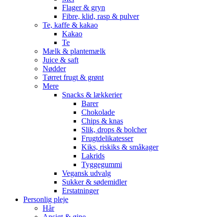
Flager & gryn
Fibre, klid, rasp & pulver
Te, kaffe & kakao
Kakao
Te
Mælk & plantemælk
Juice & saft
Nødder
Tørret frugt & grønt
Mere
Snacks & lækkerier
Barer
Chokolade
Chips & knas
Slik, drops & bolcher
Frugtdelikatesser
Kiks, riskiks & småkager
Lakrids
Tyggegummi
Vegansk udvalg
Sukker & sødemidler
Erstatninger
Personlig pleje
Hår
Ansigt & øjne