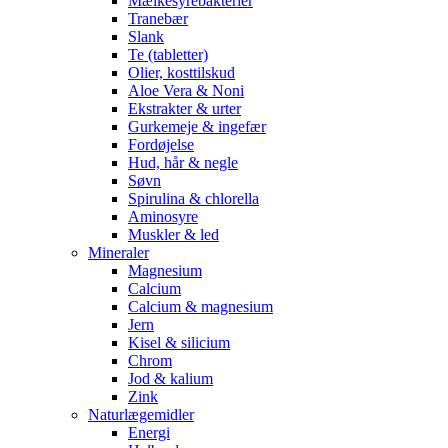
Mælkesyrebakterier
Tranebær
Slank
Te (tabletter)
Olier, kosttilskud
Aloe Vera & Noni
Ekstrakter & urter
Gurkemeje & ingefær
Fordøjelse
Hud, hår & negle
Søvn
Spirulina & chlorella
Aminosyre
Muskler & led
Mineraler
Magnesium
Calcium
Calcium & magnesium
Jern
Kisel & silicium
Chrom
Jod & kalium
Zink
Naturlægemidler
Energi