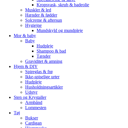
Kropsvask, skrub & badeolie
Muskler & led
Hænder & fødder
Solcreme & aftersun
Hygiejne
Mundskyld og mundpleje
Mor & baby
Baby
Hudpleje
Shampoo & bad
Tænder
Graviditet & amning
Hjem & DIY
Spireglas & frø
Ikke-spiselige urter
Hudpleje
Husholdningsartikler
Udstyr
Sten og Krystaller
Armbånd
Lommesten
Tøj
Bukser
Cardigan