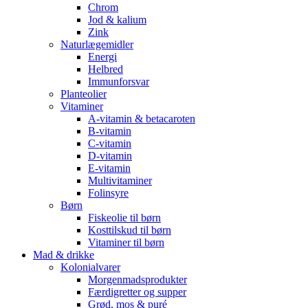
Chrom
Jod & kalium
Zink
Naturlægemidler
Energi
Helbred
Immunforsvar
Planteolier
Vitaminer
A-vitamin & betacaroten
B-vitamin
C-vitamin
D-vitamin
E-vitamin
Multivitaminer
Folinsyre
Børn
Fiskeolie til børn
Kosttilskud til børn
Vitaminer til børn
Mad & drikke
Kolonialvarer
Morgenmadsprodukter
Færdigretter og supper
Grød, mos & puré