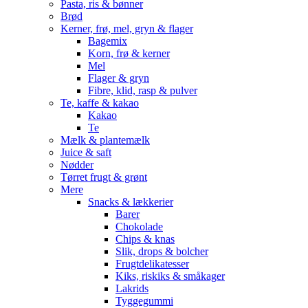
Pasta, ris & bønner
Brød
Kerner, frø, mel, gryn & flager
Bagemix
Korn, frø & kerner
Mel
Flager & gryn
Fibre, klid, rasp & pulver
Te, kaffe & kakao
Kakao
Te
Mælk & plantemælk
Juice & saft
Nødder
Tørret frugt & grønt
Mere
Snacks & lækkerier
Barer
Chokolade
Chips & knas
Slik, drops & bolcher
Frugtdelikatesser
Kiks, riskiks & småkager
Lakrids
Tyggegummi