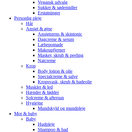
Vegansk udvalg
Sukker & sødemidler
Erstatninger
Personlig pleje
Hår
Ansigt & øjne
Ansigtsrens & skintonic
Dagcreme & serum
Læbepomade
Makeupfjerner
Masker, skrub & peeling
Natcreme
Krop
Body lotion & olie
Specialcreme & salve
Kropsvask, skrub & badeolie
Muskler & led
Hænder & fødder
Solcreme & aftersun
Hygiejne
Mundskyld og mundpleje
Mor & baby
Baby
Hudpleje
Shampoo & bad