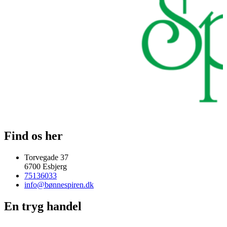
Find os her
Torvegade 37
6700 Esbjerg
75136033
info@bønnespiren.dk
En tryg handel