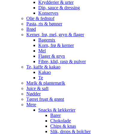
Krydderier & urter
Dip, sauce & dressing
Konserves
Olie & fedtstof
Pasta, ris & bønner
Brød
Kerner, frø, mel, gryn & flager
Bagemix
Korn, frø & kerner
Mel
Flager & gryn
Fibre, klid, rasp & pulver
Te, kaffe & kakao
Kakao
Te
Mælk & plantemælk
Juice & saft
Nødder
Tørret frugt & grønt
Mere
Snacks & lækkerier
Barer
Chokolade
Chips & knas
Slik, drops & bolcher