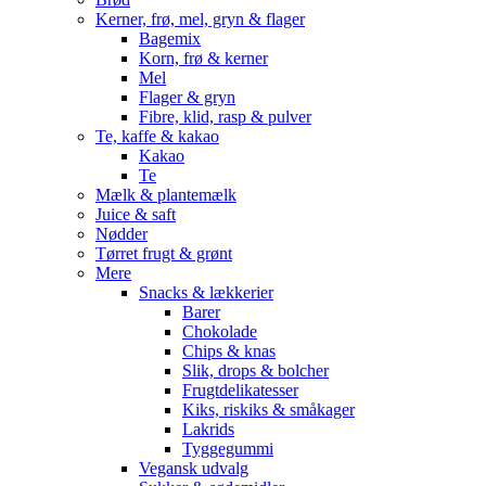
Kerner, frø, mel, gryn & flager
Bagemix
Korn, frø & kerner
Mel
Flager & gryn
Fibre, klid, rasp & pulver
Te, kaffe & kakao
Kakao
Te
Mælk & plantemælk
Juice & saft
Nødder
Tørret frugt & grønt
Mere
Snacks & lækkerier
Barer
Chokolade
Chips & knas
Slik, drops & bolcher
Frugtdelikatesser
Kiks, riskiks & småkager
Lakrids
Tyggegummi
Vegansk udvalg