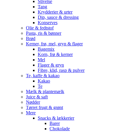
Stivelse
Tang
Krydderier & urter
Dip, sauce & dressing
Konserves
Olie & fedtstof
Pasta, ris & bønner
Brød
Kerner, frø, mel, gryn & flager
Bagemix
Korn, frø & kerner
Mel
Flager & gryn
Fibre, klid, rasp & pulver
Te, kaffe & kakao
Kakao
Te
Mælk & plantemælk
Juice & saft
Nødder
Tørret frugt & grønt
Mere
Snacks & lækkerier
Barer
Chokolade