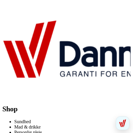
Shop
Sundhed
Mad & drikke
Personlig pleje