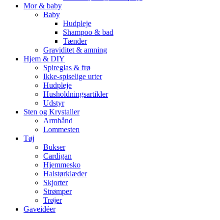
Mor & baby
Baby
Hudpleje
Shampoo & bad
Tænder
Graviditet & amning
Hjem & DIY
Spireglas & frø
Ikke-spiselige urter
Hudpleje
Husholdningsartikler
Udstyr
Sten og Krystaller
Armbånd
Lommesten
Tøj
Bukser
Cardigan
Hjemmesko
Halstørklæder
Skjorter
Strømper
Trøjer
Gaveidéer