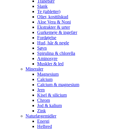
Tranebær
Slank
Te (tabletter)
Olier, kosttilskud
Aloe Vera & Noni
Ekstrakter & urter
Gurkemeje & ingefær
Fordøjelse
Hud, hår & negle
Søvn
Spirulina & chlorella
Aminosyre
Muskler & led
Mineraler
Magnesium
Calcium
Calcium & magnesium
Jern
Kisel & silicium
Chrom
Jod & kalium
Zink
Naturlægemidler
Energi
Helbred