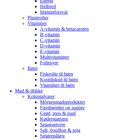
Energi
Helbred
Immunforsvar
Planteolier
Vitaminer
A-vitamin & betacaroten
B-vitamin
C-vitamin
D-vitamin
E-vitamin
Multivitaminer
Folinsyre
Børn
Fiskeolie til børn
Kosttilskud til børn
Vitaminer til børn
Mad & drikke
Kolonialvarer
Morgenmadsprodukter
Færdigretter og supper
Grød, mos & puré
Køderstatning
Smagsgivere
Salt, bouillon & soja
Smørepålæg