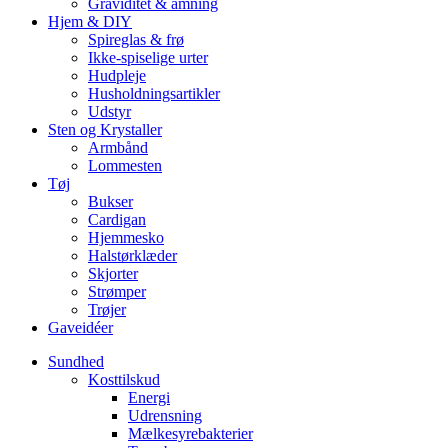
Graviditet & amning
Hjem & DIY
Spireglas & frø
Ikke-spiselige urter
Hudpleje
Husholdningsartikler
Udstyr
Sten og Krystaller
Armbånd
Lommesten
Tøj
Bukser
Cardigan
Hjemmesko
Halstørklæder
Skjorter
Strømper
Trøjer
Gaveidéer
Sundhed
Kosttilskud
Energi
Udrensning
Mælkesyrebakterier