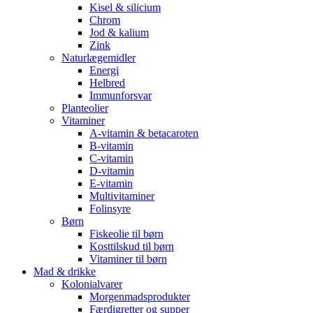
Kisel & silicium
Chrom
Jod & kalium
Zink
Naturlægemidler
Energi
Helbred
Immunforsvar
Planteolier
Vitaminer
A-vitamin & betacaroten
B-vitamin
C-vitamin
D-vitamin
E-vitamin
Multivitaminer
Folinsyre
Børn
Fiskeolie til børn
Kosttilskud til børn
Vitaminer til børn
Mad & drikke
Kolonialvarer
Morgenmadsprodukter
Færdigretter og supper