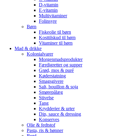
D-vitamin
E-vitamin
Multivitaminer
Folinsyre
Børn
Fiskeolie til børn
Kosttilskud til børn
Vitaminer til børn
Mad & drikke
Kolonialvarer
Morgenmadsprodukter
Færdigretter og supper
Grød, mos & puré
Køderstatning
Smagsgivere
Salt, bouillon & soja
Smørepålæg
Stivelse
Tang
Krydderier & urter
Dip, sauce & dressing
Konserves
Olie & fedtstof
Pasta, ris & bønner
Brød