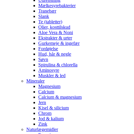
Udrensning
Mælkesyrebakterier
Tranebær
Slank
Te (tabletter)
Olier, kosttilskud
Aloe Vera & Noni
Ekstrakter & urter
Gurkemeje & ingefær
Fordøjelse
Hud, hår & negle
Søvn
Spirulina & chlorella
Aminosyre
Muskler & led
Mineraler
Magnesium
Calcium
Calcium & magnesium
Jern
Kisel & silicium
Chrom
Jod & kalium
Zink
Naturlægemidler