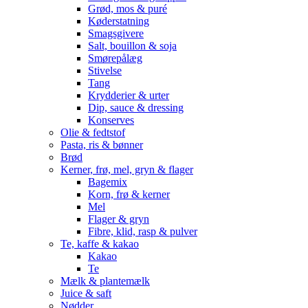
Grød, mos & puré
Køderstatning
Smagsgivere
Salt, bouillon & soja
Smørepålæg
Stivelse
Tang
Krydderier & urter
Dip, sauce & dressing
Konserves
Olie & fedtstof
Pasta, ris & bønner
Brød
Kerner, frø, mel, gryn & flager
Bagemix
Korn, frø & kerner
Mel
Flager & gryn
Fibre, klid, rasp & pulver
Te, kaffe & kakao
Kakao
Te
Mælk & plantemælk
Juice & saft
Nødder