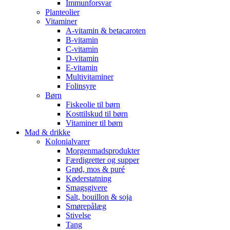
Immunforsvar
Planteolier
Vitaminer
A-vitamin & betacaroten
B-vitamin
C-vitamin
D-vitamin
E-vitamin
Multivitaminer
Folinsyre
Børn
Fiskeolie til børn
Kosttilskud til børn
Vitaminer til børn
Mad & drikke
Kolonialvarer
Morgenmadsprodukter
Færdigretter og supper
Grød, mos & puré
Køderstatning
Smagsgivere
Salt, bouillon & soja
Smørepålæg
Stivelse
Tang