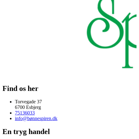
Find os her
Torvegade 37
6700 Esbjerg
75136033
info@bønnespiren.dk
En tryg handel