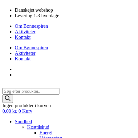
Videre
Danskejet webshop
til
Levering 1-3 hverdage
indhold
Om Bønnespiren
Aktiviteter
Kontakt
Om Bønnespiren
Aktiviteter
Kontakt
Products
search
Ingen produkter i kurven
0,00
kr.
0
Kurv
Sundhed
Kosttilskud
Energi