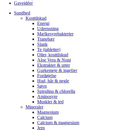
Gaveidéer
Sundhed
Kosttilskud
Energi
Udrensning
Mælkesyrebakterier
Tranebær
Slank
Te (tabletter)
Olier, kosttilskud
Aloe Vera & Noni
Ekstrakter & urter
Gurkemeje & ingefær
Fordøjelse
Hud, hår & negle
Søvn
Spirulina & chlorella
Aminosyre
Muskler & led
Mineraler
Magnesium
Calcium
Calcium & magnesium
Jern