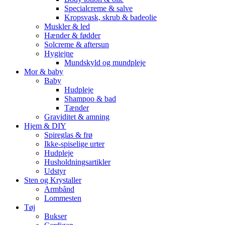
Specialcreme & salve
Kropsvask, skrub & badeolie
Muskler & led
Hænder & fødder
Solcreme & aftersun
Hygiejne
Mundskyld og mundpleje
Mor & baby
Baby
Hudpleje
Shampoo & bad
Tænder
Graviditet & amning
Hjem & DIY
Spireglas & frø
Ikke-spiselige urter
Hudpleje
Husholdningsartikler
Udstyr
Sten og Krystaller
Armbånd
Lommesten
Tøj
Bukser