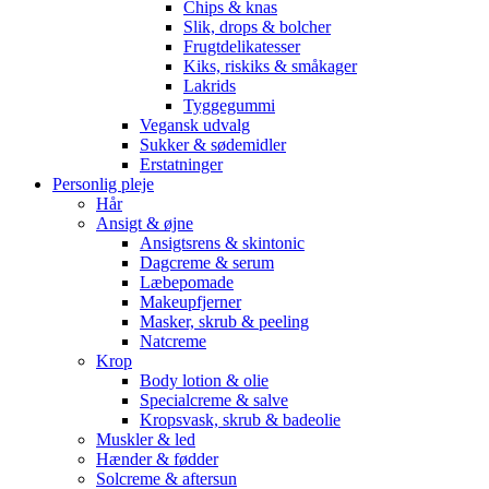
Chips & knas
Slik, drops & bolcher
Frugtdelikatesser
Kiks, riskiks & småkager
Lakrids
Tyggegummi
Vegansk udvalg
Sukker & sødemidler
Erstatninger
Personlig pleje
Hår
Ansigt & øjne
Ansigtsrens & skintonic
Dagcreme & serum
Læbepomade
Makeupfjerner
Masker, skrub & peeling
Natcreme
Krop
Body lotion & olie
Specialcreme & salve
Kropsvask, skrub & badeolie
Muskler & led
Hænder & fødder
Solcreme & aftersun