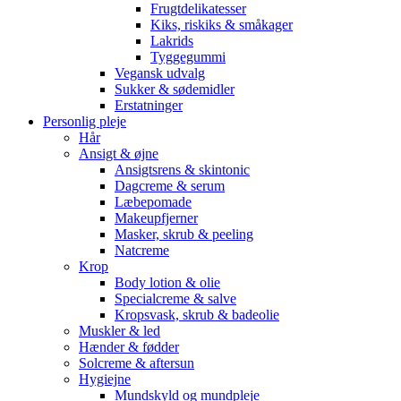
Frugtdelikatesser
Kiks, riskiks & småkager
Lakrids
Tyggegummi
Vegansk udvalg
Sukker & sødemidler
Erstatninger
Personlig pleje
Hår
Ansigt & øjne
Ansigtsrens & skintonic
Dagcreme & serum
Læbepomade
Makeupfjerner
Masker, skrub & peeling
Natcreme
Krop
Body lotion & olie
Specialcreme & salve
Kropsvask, skrub & badeolie
Muskler & led
Hænder & fødder
Solcreme & aftersun
Hygiejne
Mundskyld og mundpleje