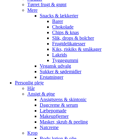
Tørret frugt & grønt
Mere
Snacks & lækkerier
Barer
Chokolade
Chips & knas
Slik, drops & bolcher
Frugtdelikatesser
Kiks, riskiks & småkager
Lakrids
Tyggegummi
Vegansk udvalg
Sukker & sødemidler
Erstatninger
Personlig pleje
Hår
Ansigt & øjne
Ansigtsrens & skintonic
Dagcreme & serum
Læbepomade
Makeupfjerner
Masker, skrub & peeling
Natcreme
Krop
Body lotion & olie