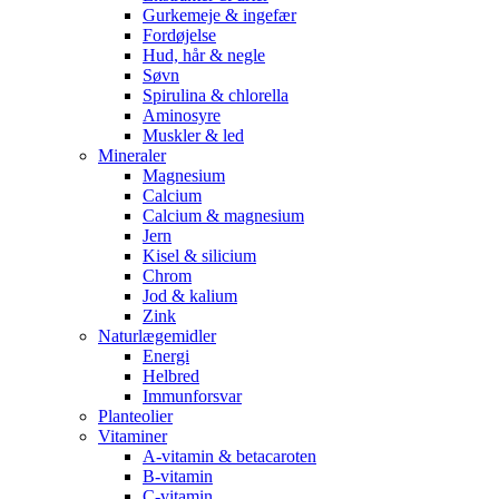
Gurkemeje & ingefær
Fordøjelse
Hud, hår & negle
Søvn
Spirulina & chlorella
Aminosyre
Muskler & led
Mineraler
Magnesium
Calcium
Calcium & magnesium
Jern
Kisel & silicium
Chrom
Jod & kalium
Zink
Naturlægemidler
Energi
Helbred
Immunforsvar
Planteolier
Vitaminer
A-vitamin & betacaroten
B-vitamin
C-vitamin