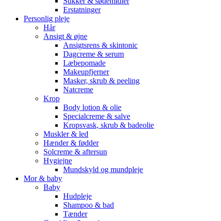
Sukker & sødemidler
Erstatninger
Personlig pleje
Hår
Ansigt & øjne
Ansigtsrens & skintonic
Dagcreme & serum
Læbepomade
Makeupfjerner
Masker, skrub & peeling
Natcreme
Krop
Body lotion & olie
Specialcreme & salve
Kropsvask, skrub & badeolie
Muskler & led
Hænder & fødder
Solcreme & aftersun
Hygiejne
Mundskyld og mundpleje
Mor & baby
Baby
Hudpleje
Shampoo & bad
Tænder