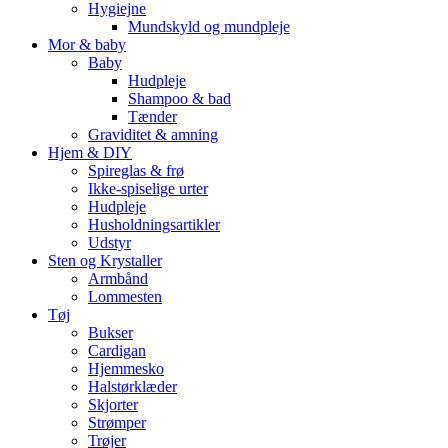
Hygiejne
Mundskyld og mundpleje
Mor & baby
Baby
Hudpleje
Shampoo & bad
Tænder
Graviditet & amning
Hjem & DIY
Spireglas & frø
Ikke-spiselige urter
Hudpleje
Husholdningsartikler
Udstyr
Sten og Krystaller
Armbånd
Lommesten
Tøj
Bukser
Cardigan
Hjemmesko
Halstørklæder
Skjorter
Strømper
Trøjer