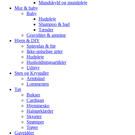
Mundskyld og mundpleje
Mor & baby
Baby
Hudpleje
Shampoo & bad
Tænder
Graviditet & amning
Hjem & DIY
Spireglas & frø
Ikke-spiselige urter
Hudpleje
Husholdningsartikler
Udstyr
Sten og Krystaller
Armbånd
Lommesten
Tøj
Bukser
Cardigan
Hjemmesko
Halstørklæder
Skjorter
Strømper
Trøjer
Gaveidéer