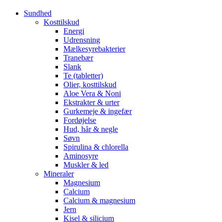
Sundhed
Kosttilskud
Energi
Udrensning
Mælkesyrebakterier
Tranebær
Slank
Te (tabletter)
Olier, kosttilskud
Aloe Vera & Noni
Ekstrakter & urter
Gurkemeje & ingefær
Fordøjelse
Hud, hår & negle
Søvn
Spirulina & chlorella
Aminosyre
Muskler & led
Mineraler
Magnesium
Calcium
Calcium & magnesium
Jern
Kisel & silicium