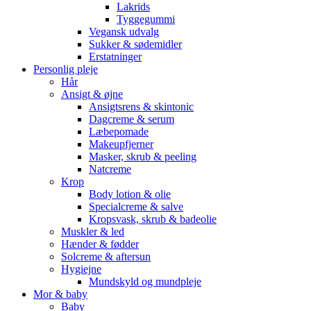
Lakrids
Tyggegummi
Vegansk udvalg
Sukker & sødemidler
Erstatninger
Personlig pleje
Hår
Ansigt & øjne
Ansigtsrens & skintonic
Dagcreme & serum
Læbepomade
Makeupfjerner
Masker, skrub & peeling
Natcreme
Krop
Body lotion & olie
Specialcreme & salve
Kropsvask, skrub & badeolie
Muskler & led
Hænder & fødder
Solcreme & aftersun
Hygiejne
Mundskyld og mundpleje
Mor & baby
Baby