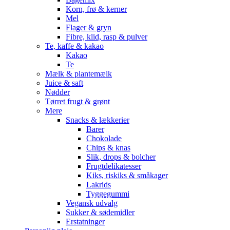
Korn, frø & kerner
Mel
Flager & gryn
Fibre, klid, rasp & pulver
Te, kaffe & kakao
Kakao
Te
Mælk & plantemælk
Juice & saft
Nødder
Tørret frugt & grønt
Mere
Snacks & lækkerier
Barer
Chokolade
Chips & knas
Slik, drops & bolcher
Frugtdelikatesser
Kiks, riskiks & småkager
Lakrids
Tyggegummi
Vegansk udvalg
Sukker & sødemidler
Erstatninger