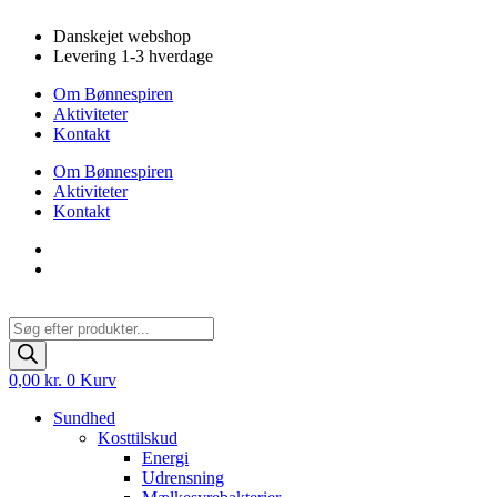
Videre
Danskejet webshop
til
Levering 1-3 hverdage
indhold
Om Bønnespiren
Aktiviteter
Kontakt
Om Bønnespiren
Aktiviteter
Kontakt
Products
search
0,00
kr.
0
Kurv
Sundhed
Kosttilskud
Energi
Udrensning