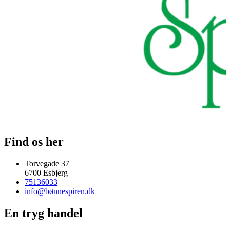
Find os her
Torvegade 37
6700 Esbjerg
75136033
info@bønnespiren.dk
En tryg handel