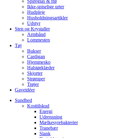
Spireglas & frø
Ikke-spiselige urter
Hudpleje
Husholdningsartikler
Udstyr
Sten og Krystaller
Armbånd
Lommesten
Tøj
Bukser
Cardigan
Hjemmesko
Halstørklæder
Skjorter
Strømper
Trøjer
Gaveidéer
Sundhed
Kosttilskud
Energi
Udrensning
Mælkesyrebakterier
Tranebær
Slank