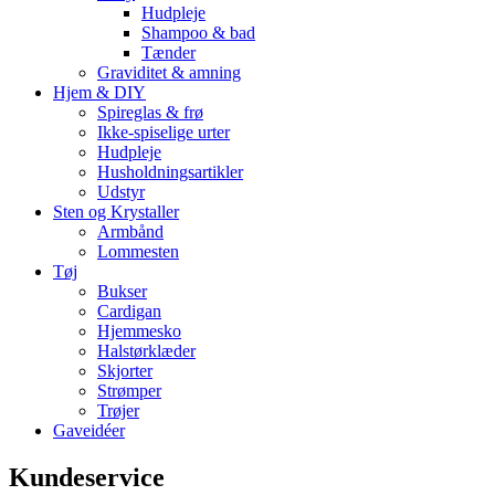
Hudpleje
Shampoo & bad
Tænder
Graviditet & amning
Hjem & DIY
Spireglas & frø
Ikke-spiselige urter
Hudpleje
Husholdningsartikler
Udstyr
Sten og Krystaller
Armbånd
Lommesten
Tøj
Bukser
Cardigan
Hjemmesko
Halstørklæder
Skjorter
Strømper
Trøjer
Gaveidéer
Kundeservice