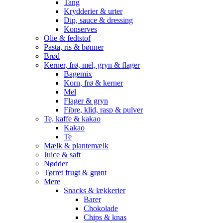
Tang
Krydderier & urter
Dip, sauce & dressing
Konserves
Olie & fedtstof
Pasta, ris & bønner
Brød
Kerner, frø, mel, gryn & flager
Bagemix
Korn, frø & kerner
Mel
Flager & gryn
Fibre, klid, rasp & pulver
Te, kaffe & kakao
Kakao
Te
Mælk & plantemælk
Juice & saft
Nødder
Tørret frugt & grønt
Mere
Snacks & lækkerier
Barer
Chokolade
Chips & knas