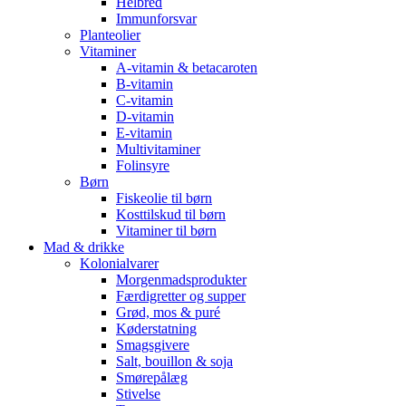
Helbred
Immunforsvar
Planteolier
Vitaminer
A-vitamin & betacaroten
B-vitamin
C-vitamin
D-vitamin
E-vitamin
Multivitaminer
Folinsyre
Børn
Fiskeolie til børn
Kosttilskud til børn
Vitaminer til børn
Mad & drikke
Kolonialvarer
Morgenmadsprodukter
Færdigretter og supper
Grød, mos & puré
Køderstatning
Smagsgivere
Salt, bouillon & soja
Smørepålæg
Stivelse