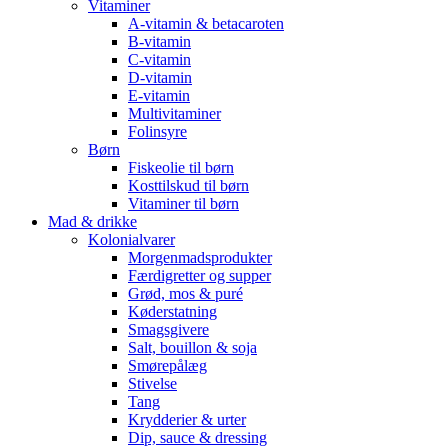
Vitaminer
A-vitamin & betacaroten
B-vitamin
C-vitamin
D-vitamin
E-vitamin
Multivitaminer
Folinsyre
Børn
Fiskeolie til børn
Kosttilskud til børn
Vitaminer til børn
Mad & drikke
Kolonialvarer
Morgenmadsprodukter
Færdigretter og supper
Grød, mos & puré
Køderstatning
Smagsgivere
Salt, bouillon & soja
Smørepålæg
Stivelse
Tang
Krydderier & urter
Dip, sauce & dressing