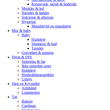
Kropsvask, skrub & badeolie
Muskler & led
Hænder & fødder
Solcreme & aftersun
Hygiejne
Mundskyld og mundpleje
Mor & baby
Baby
Hudpleje
Shampoo & bad
Tænder
Graviditet & amning
Hjem & DIY
Spireglas & frø
Ikke-spiselige urter
Hudpleje
Husholdningsartikler
Udstyr
Sten og Krystaller
Armbånd
Lommesten
Tøj
Bukser
Cardigan