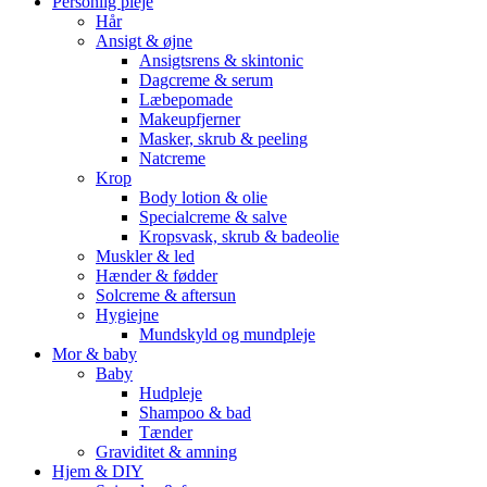
Personlig pleje
Hår
Ansigt & øjne
Ansigtsrens & skintonic
Dagcreme & serum
Læbepomade
Makeupfjerner
Masker, skrub & peeling
Natcreme
Krop
Body lotion & olie
Specialcreme & salve
Kropsvask, skrub & badeolie
Muskler & led
Hænder & fødder
Solcreme & aftersun
Hygiejne
Mundskyld og mundpleje
Mor & baby
Baby
Hudpleje
Shampoo & bad
Tænder
Graviditet & amning
Hjem & DIY