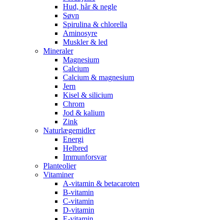
Hud, hår & negle
Søvn
Spirulina & chlorella
Aminosyre
Muskler & led
Mineraler
Magnesium
Calcium
Calcium & magnesium
Jern
Kisel & silicium
Chrom
Jod & kalium
Zink
Naturlægemidler
Energi
Helbred
Immunforsvar
Planteolier
Vitaminer
A-vitamin & betacaroten
B-vitamin
C-vitamin
D-vitamin
E-vitamin