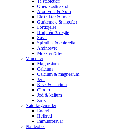
Te (tabletter)
Olier, kosttilskud
Aloe Vera & Noni
Ekstrakter & urter
Gurkemeje & ingefær
Fordøjelse
Hud, hår & negle
Søvn
Spirulina & chlorella
Aminosyre
Muskler & led
Mineraler
Magnesium
Calcium
Calcium & magnesium
Jern
Kisel & silicium
Chrom
Jod & kalium
Zink
Naturlægemidler
Energi
Helbred
Immunforsvar
Planteolier