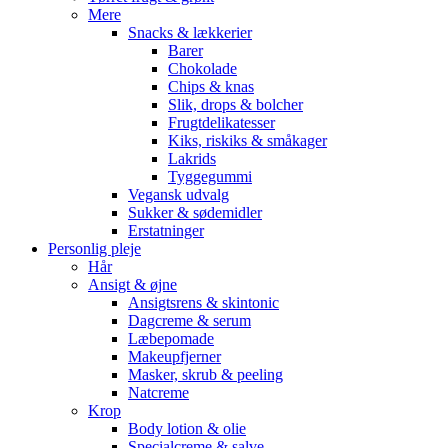
Mere
Snacks & lækkerier
Barer
Chokolade
Chips & knas
Slik, drops & bolcher
Frugtdelikatesser
Kiks, riskiks & småkager
Lakrids
Tyggegummi
Vegansk udvalg
Sukker & sødemidler
Erstatninger
Personlig pleje
Hår
Ansigt & øjne
Ansigtsrens & skintonic
Dagcreme & serum
Læbepomade
Makeupfjerner
Masker, skrub & peeling
Natcreme
Krop
Body lotion & olie
Specialcreme & salve