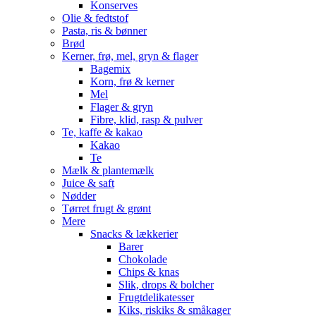
Konserves
Olie & fedtstof
Pasta, ris & bønner
Brød
Kerner, frø, mel, gryn & flager
Bagemix
Korn, frø & kerner
Mel
Flager & gryn
Fibre, klid, rasp & pulver
Te, kaffe & kakao
Kakao
Te
Mælk & plantemælk
Juice & saft
Nødder
Tørret frugt & grønt
Mere
Snacks & lækkerier
Barer
Chokolade
Chips & knas
Slik, drops & bolcher
Frugtdelikatesser
Kiks, riskiks & småkager