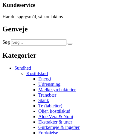
Kundeservice
Har du spørgsmål, så kontakt os.
Genveje
Søg
Kategorier
Sundhed
Kosttilskud
Energi
Udrensning
Mælkesyrebakterier
Tranebær
Slank
Te (tabletter)
Olier, kosttilskud
Aloe Vera & Noni
Ekstrakter & urter
Gurkemeje & ingefær
Fordøjelse