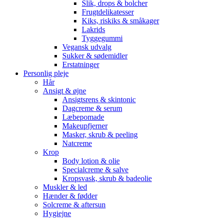
Slik, drops & bolcher
Frugtdelikatesser
Kiks, riskiks & småkager
Lakrids
Tyggegummi
Vegansk udvalg
Sukker & sødemidler
Erstatninger
Personlig pleje
Hår
Ansigt & øjne
Ansigtsrens & skintonic
Dagcreme & serum
Læbepomade
Makeupfjerner
Masker, skrub & peeling
Natcreme
Krop
Body lotion & olie
Specialcreme & salve
Kropsvask, skrub & badeolie
Muskler & led
Hænder & fødder
Solcreme & aftersun
Hygiejne