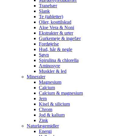
Mælkesyrebakterier
Tranebær
Slank
Te (tabletter)
Olier, kosttilskud
Aloe Vera & Noni
Ekstrakter & urter
Gurkemeje & ingefær
Fordøjelse
Hud, hår & negle
Søvn
Spirulina & chlorella
Aminosyre
Muskler & led
Mineraler
Magnesium
Calcium
Calcium & magnesium
Jern
Kisel & silicium
Chrom
Jod & kalium
Zink
Naturlægemidler
Energi