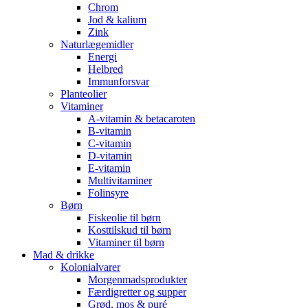
Chrom
Jod & kalium
Zink
Naturlægemidler
Energi
Helbred
Immunforsvar
Planteolier
Vitaminer
A-vitamin & betacaroten
B-vitamin
C-vitamin
D-vitamin
E-vitamin
Multivitaminer
Folinsyre
Børn
Fiskeolie til børn
Kosttilskud til børn
Vitaminer til børn
Mad & drikke
Kolonialvarer
Morgenmadsprodukter
Færdigretter og supper
Grød, mos & puré