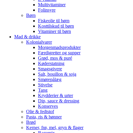
Multivitaminer
Folinsyre
Børn
Fiskeolie til børn
Kosttilskud til børn
Vitaminer til børn
Mad & drikke
Kolonialvarer
Morgenmadsprodukter
Færdigretter og supper
Grød, mos & puré
Køderstatning
Smagsgivere
Salt, bouillon & soja
Smørepålæg
Stivelse
Tang
Krydderier & urter
Dip, sauce & dressing
Konserves
Olie & fedtstof
Pasta, ris & bønner
Brød
Kerner, frø, mel, gryn & flager
Bagemix