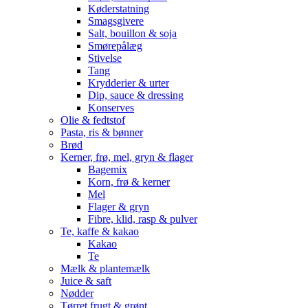
Køderstatning
Smagsgivere
Salt, bouillon & soja
Smørepålæg
Stivelse
Tang
Krydderier & urter
Dip, sauce & dressing
Konserves
Olie & fedtstof
Pasta, ris & bønner
Brød
Kerner, frø, mel, gryn & flager
Bagemix
Korn, frø & kerner
Mel
Flager & gryn
Fibre, klid, rasp & pulver
Te, kaffe & kakao
Kakao
Te
Mælk & plantemælk
Juice & saft
Nødder
Tørret frugt & grønt