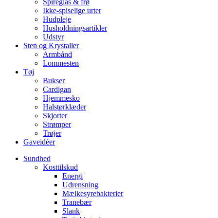
Spireglas & frø
Ikke-spiselige urter
Hudpleje
Husholdningsartikler
Udstyr
Sten og Krystaller
Armbånd
Lommesten
Tøj
Bukser
Cardigan
Hjemmesko
Halstørklæder
Skjorter
Strømper
Trøjer
Gaveidéer
Sundhed
Kosttilskud
Energi
Udrensning
Mælkesyrebakterier
Tranebær
Slank