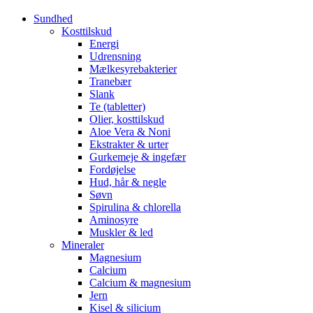
Sundhed
Kosttilskud
Energi
Udrensning
Mælkesyrebakterier
Tranebær
Slank
Te (tabletter)
Olier, kosttilskud
Aloe Vera & Noni
Ekstrakter & urter
Gurkemeje & ingefær
Fordøjelse
Hud, hår & negle
Søvn
Spirulina & chlorella
Aminosyre
Muskler & led
Mineraler
Magnesium
Calcium
Calcium & magnesium
Jern
Kisel & silicium