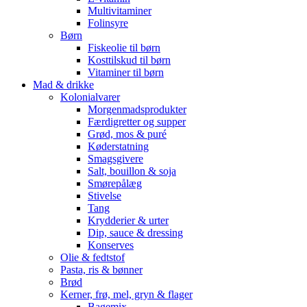
Multivitaminer
Folinsyre
Børn
Fiskeolie til børn
Kosttilskud til børn
Vitaminer til børn
Mad & drikke
Kolonialvarer
Morgenmadsprodukter
Færdigretter og supper
Grød, mos & puré
Køderstatning
Smagsgivere
Salt, bouillon & soja
Smørepålæg
Stivelse
Tang
Krydderier & urter
Dip, sauce & dressing
Konserves
Olie & fedtstof
Pasta, ris & bønner
Brød
Kerner, frø, mel, gryn & flager
Bagemix