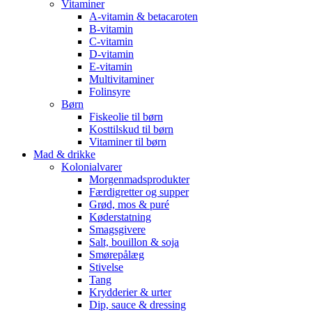
Vitaminer
A-vitamin & betacaroten
B-vitamin
C-vitamin
D-vitamin
E-vitamin
Multivitaminer
Folinsyre
Børn
Fiskeolie til børn
Kosttilskud til børn
Vitaminer til børn
Mad & drikke
Kolonialvarer
Morgenmadsprodukter
Færdigretter og supper
Grød, mos & puré
Køderstatning
Smagsgivere
Salt, bouillon & soja
Smørepålæg
Stivelse
Tang
Krydderier & urter
Dip, sauce & dressing