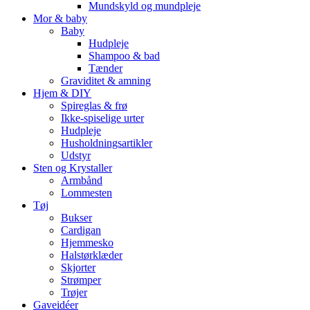
Mundskyld og mundpleje
Mor & baby
Baby
Hudpleje
Shampoo & bad
Tænder
Graviditet & amning
Hjem & DIY
Spireglas & frø
Ikke-spiselige urter
Hudpleje
Husholdningsartikler
Udstyr
Sten og Krystaller
Armbånd
Lommesten
Tøj
Bukser
Cardigan
Hjemmesko
Halstørklæder
Skjorter
Strømper
Trøjer
Gaveidéer