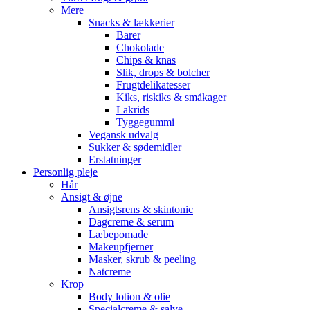
Mere
Snacks & lækkerier
Barer
Chokolade
Chips & knas
Slik, drops & bolcher
Frugtdelikatesser
Kiks, riskiks & småkager
Lakrids
Tyggegummi
Vegansk udvalg
Sukker & sødemidler
Erstatninger
Personlig pleje
Hår
Ansigt & øjne
Ansigtsrens & skintonic
Dagcreme & serum
Læbepomade
Makeupfjerner
Masker, skrub & peeling
Natcreme
Krop
Body lotion & olie
Specialcreme & salve