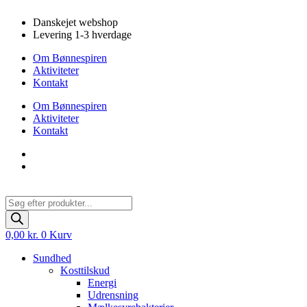
Videre
Danskejet webshop
til
Levering 1-3 hverdage
indhold
Om Bønnespiren
Aktiviteter
Kontakt
Om Bønnespiren
Aktiviteter
Kontakt
Products
search
0,00
kr.
0
Kurv
Sundhed
Kosttilskud
Energi
Udrensning