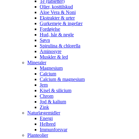
Te (tabletter)
Olier, kosttilskud
Aloe Vera & Noni
Ekstrakter & urter
Gurkemeje & ingefær
Fordøjelse
Hud, hår & negle
Søvn
Spirulina & chlorella
Aminosyre
Muskler & led
Mineraler
Magnesium
Calcium
Calcium & magnesium
Jern
Kisel & silicium
Chrom
Jod & kalium
Zink
Naturlægemidler
Energi
Helbred
Immunforsvar
Planteolier