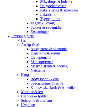
Slik, drops & bolcher
Frugtdelikatesser
Kiks, riskiks & småkager
Lakrids
Tyggegummi
Vegansk udvalg
Sukker & sødemidler
Erstatninger
Personlig pleje
Hår
Ansigt & øjne
Ansigtsrens & skintonic
Dagcreme & serum
Læbepomade
Makeupfjerner
Masker, skrub & peeling
Natcreme
Krop
Body lotion & olie
Specialcreme & salve
Kropsvask, skrub & badeolie
Muskler & led
Hænder & fødder
Solcreme & aftersun
Hygiejne