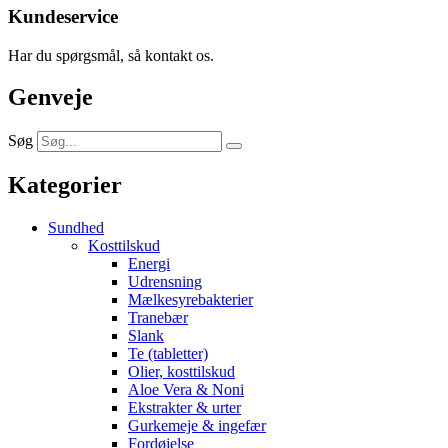
Kundeservice
Har du spørgsmål, så kontakt os.
Genveje
Søg
Kategorier
Sundhed
Kosttilskud
Energi
Udrensning
Mælkesyrebakterier
Tranebær
Slank
Te (tabletter)
Olier, kosttilskud
Aloe Vera & Noni
Ekstrakter & urter
Gurkemeje & ingefær
Fordøjelse