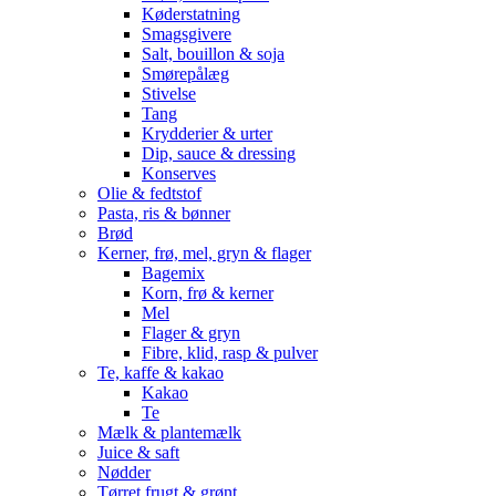
Køderstatning
Smagsgivere
Salt, bouillon & soja
Smørepålæg
Stivelse
Tang
Krydderier & urter
Dip, sauce & dressing
Konserves
Olie & fedtstof
Pasta, ris & bønner
Brød
Kerner, frø, mel, gryn & flager
Bagemix
Korn, frø & kerner
Mel
Flager & gryn
Fibre, klid, rasp & pulver
Te, kaffe & kakao
Kakao
Te
Mælk & plantemælk
Juice & saft
Nødder
Tørret frugt & grønt