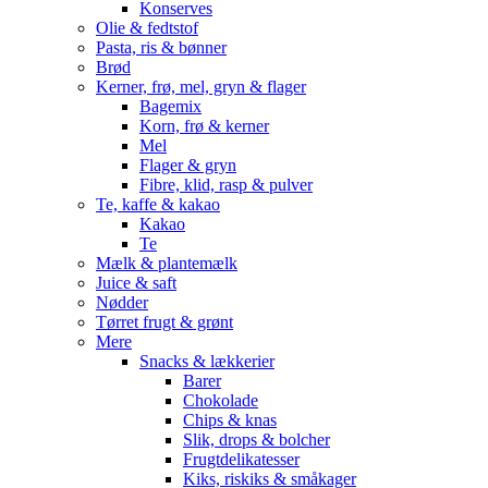
Konserves
Olie & fedtstof
Pasta, ris & bønner
Brød
Kerner, frø, mel, gryn & flager
Bagemix
Korn, frø & kerner
Mel
Flager & gryn
Fibre, klid, rasp & pulver
Te, kaffe & kakao
Kakao
Te
Mælk & plantemælk
Juice & saft
Nødder
Tørret frugt & grønt
Mere
Snacks & lækkerier
Barer
Chokolade
Chips & knas
Slik, drops & bolcher
Frugtdelikatesser
Kiks, riskiks & småkager