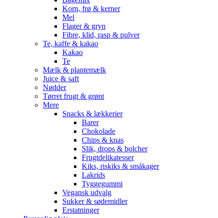
Korn, frø & kerner
Mel
Flager & gryn
Fibre, klid, rasp & pulver
Te, kaffe & kakao
Kakao
Te
Mælk & plantemælk
Juice & saft
Nødder
Tørret frugt & grønt
Mere
Snacks & lækkerier
Barer
Chokolade
Chips & knas
Slik, drops & bolcher
Frugtdelikatesser
Kiks, riskiks & småkager
Lakrids
Tyggegummi
Vegansk udvalg
Sukker & sødemidler
Erstatninger