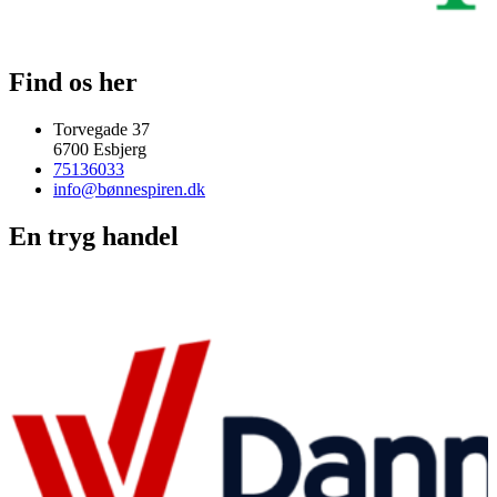
Find os her
Torvegade 37
6700 Esbjerg
75136033
info@bønnespiren.dk
En tryg handel