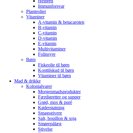
Helbred
Immunforsvar
Planteolier
Vitaminer
A-vitamin & betacaroten
B-vitamin
C-vitamin
D-vitamin
E-vitamin
Multivitaminer
Folinsyre
Børn
Fiskeolie til børn
Kosttilskud til børn
Vitaminer til børn
Mad & drikke
Kolonialvarer
Morgenmadsprodukter
Færdigretter og supper
Grød, mos & puré
Køderstatning
Smagsgivere
Salt, bouillon & soja
Smørepålæg
Stivelse