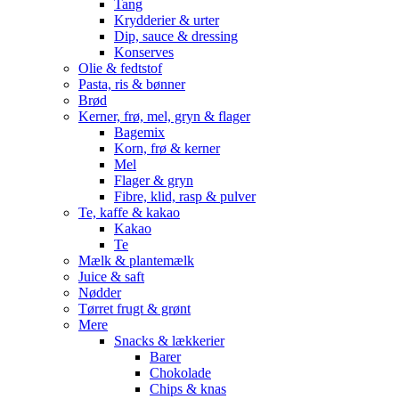
Tang
Krydderier & urter
Dip, sauce & dressing
Konserves
Olie & fedtstof
Pasta, ris & bønner
Brød
Kerner, frø, mel, gryn & flager
Bagemix
Korn, frø & kerner
Mel
Flager & gryn
Fibre, klid, rasp & pulver
Te, kaffe & kakao
Kakao
Te
Mælk & plantemælk
Juice & saft
Nødder
Tørret frugt & grønt
Mere
Snacks & lækkerier
Barer
Chokolade
Chips & knas