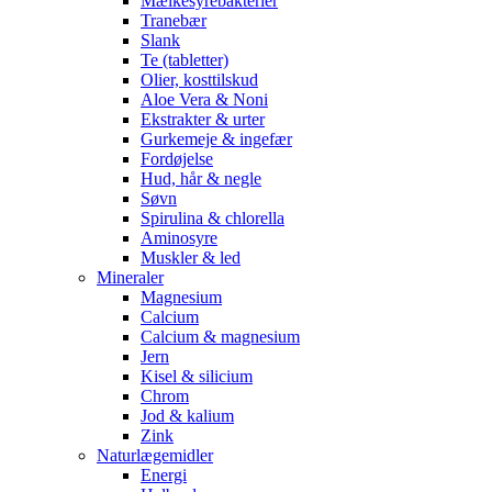
Mælkesyrebakterier
Tranebær
Slank
Te (tabletter)
Olier, kosttilskud
Aloe Vera & Noni
Ekstrakter & urter
Gurkemeje & ingefær
Fordøjelse
Hud, hår & negle
Søvn
Spirulina & chlorella
Aminosyre
Muskler & led
Mineraler
Magnesium
Calcium
Calcium & magnesium
Jern
Kisel & silicium
Chrom
Jod & kalium
Zink
Naturlægemidler
Energi