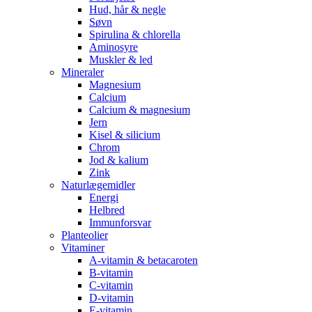
Hud, hår & negle
Søvn
Spirulina & chlorella
Aminosyre
Muskler & led
Mineraler
Magnesium
Calcium
Calcium & magnesium
Jern
Kisel & silicium
Chrom
Jod & kalium
Zink
Naturlægemidler
Energi
Helbred
Immunforsvar
Planteolier
Vitaminer
A-vitamin & betacaroten
B-vitamin
C-vitamin
D-vitamin
E-vitamin