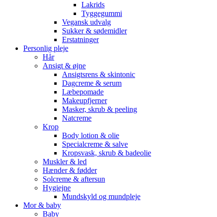
Lakrids
Tyggegummi
Vegansk udvalg
Sukker & sødemidler
Erstatninger
Personlig pleje
Hår
Ansigt & øjne
Ansigtsrens & skintonic
Dagcreme & serum
Læbepomade
Makeupfjerner
Masker, skrub & peeling
Natcreme
Krop
Body lotion & olie
Specialcreme & salve
Kropsvask, skrub & badeolie
Muskler & led
Hænder & fødder
Solcreme & aftersun
Hygiejne
Mundskyld og mundpleje
Mor & baby
Baby