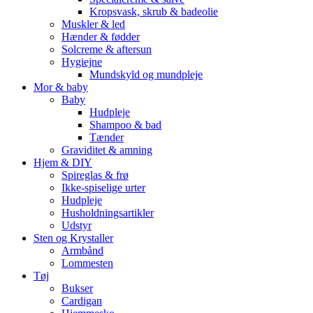
Kropsvask, skrub & badeolie
Muskler & led
Hænder & fødder
Solcreme & aftersun
Hygiejne
Mundskyld og mundpleje
Mor & baby
Baby
Hudpleje
Shampoo & bad
Tænder
Graviditet & amning
Hjem & DIY
Spireglas & frø
Ikke-spiselige urter
Hudpleje
Husholdningsartikler
Udstyr
Sten og Krystaller
Armbånd
Lommesten
Tøj
Bukser
Cardigan