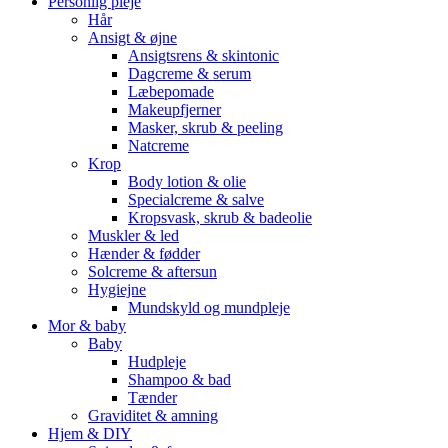
Personlig pleje
Hår
Ansigt & øjne
Ansigtsrens & skintonic
Dagcreme & serum
Læbepomade
Makeupfjerner
Masker, skrub & peeling
Natcreme
Krop
Body lotion & olie
Specialcreme & salve
Kropsvask, skrub & badeolie
Muskler & led
Hænder & fødder
Solcreme & aftersun
Hygiejne
Mundskyld og mundpleje
Mor & baby
Baby
Hudpleje
Shampoo & bad
Tænder
Graviditet & amning
Hjem & DIY