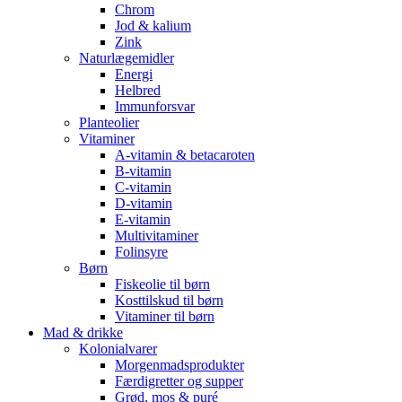
Chrom
Jod & kalium
Zink
Naturlægemidler
Energi
Helbred
Immunforsvar
Planteolier
Vitaminer
A-vitamin & betacaroten
B-vitamin
C-vitamin
D-vitamin
E-vitamin
Multivitaminer
Folinsyre
Børn
Fiskeolie til børn
Kosttilskud til børn
Vitaminer til børn
Mad & drikke
Kolonialvarer
Morgenmadsprodukter
Færdigretter og supper
Grød, mos & puré