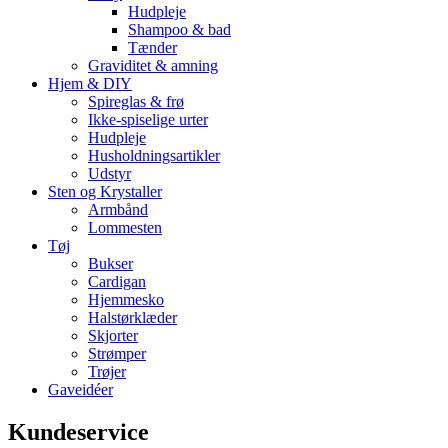
Hudpleje
Shampoo & bad
Tænder
Graviditet & amning
Hjem & DIY
Spireglas & frø
Ikke-spiselige urter
Hudpleje
Husholdningsartikler
Udstyr
Sten og Krystaller
Armbånd
Lommesten
Tøj
Bukser
Cardigan
Hjemmesko
Halstørklæder
Skjorter
Strømper
Trøjer
Gaveidéer
Kundeservice