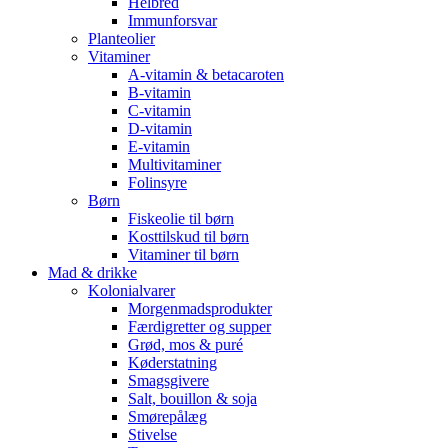
Helbred
Immunforsvar
Planteolier
Vitaminer
A-vitamin & betacaroten
B-vitamin
C-vitamin
D-vitamin
E-vitamin
Multivitaminer
Folinsyre
Børn
Fiskeolie til børn
Kosttilskud til børn
Vitaminer til børn
Mad & drikke
Kolonialvarer
Morgenmadsprodukter
Færdigretter og supper
Grød, mos & puré
Køderstatning
Smagsgivere
Salt, bouillon & soja
Smørepålæg
Stivelse