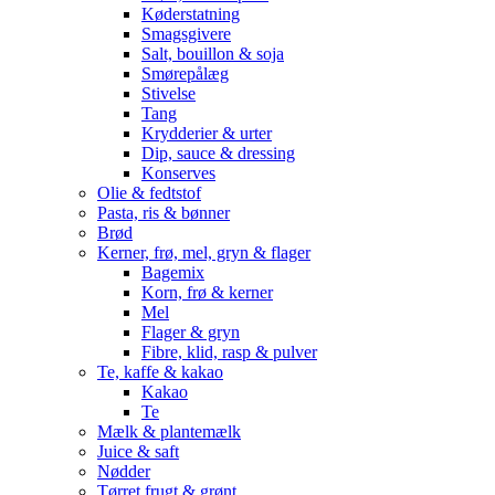
Køderstatning
Smagsgivere
Salt, bouillon & soja
Smørepålæg
Stivelse
Tang
Krydderier & urter
Dip, sauce & dressing
Konserves
Olie & fedtstof
Pasta, ris & bønner
Brød
Kerner, frø, mel, gryn & flager
Bagemix
Korn, frø & kerner
Mel
Flager & gryn
Fibre, klid, rasp & pulver
Te, kaffe & kakao
Kakao
Te
Mælk & plantemælk
Juice & saft
Nødder
Tørret frugt & grønt