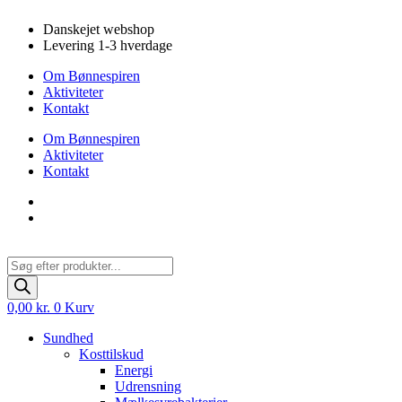
Videre
Danskejet webshop
til
Levering 1-3 hverdage
indhold
Om Bønnespiren
Aktiviteter
Kontakt
Om Bønnespiren
Aktiviteter
Kontakt
Products
search
0,00
kr.
0
Kurv
Sundhed
Kosttilskud
Energi
Udrensning