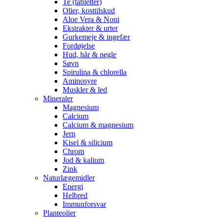
Te (tabletter)
Olier, kosttilskud
Aloe Vera & Noni
Ekstrakter & urter
Gurkemeje & ingefær
Fordøjelse
Hud, hår & negle
Søvn
Spirulina & chlorella
Aminosyre
Muskler & led
Mineraler
Magnesium
Calcium
Calcium & magnesium
Jern
Kisel & silicium
Chrom
Jod & kalium
Zink
Naturlægemidler
Energi
Helbred
Immunforsvar
Planteolier