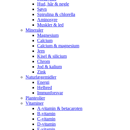
Hud, hår & negle
Søvn
Spirulina & chlorella
Aminosyre
Muskler & led
Mineraler
Magnesium
Calcium
Calcium & magnesium
Jern
Kisel & silicium
Chrom
Jod & kalium
Zink
Naturlægemidler
Energi
Helbred
Immunforsvar
Planteolier
Vitaminer
A-vitamin & betacaroten
B-vitamin
C-vitamin
D-vitamin
E-vitamin