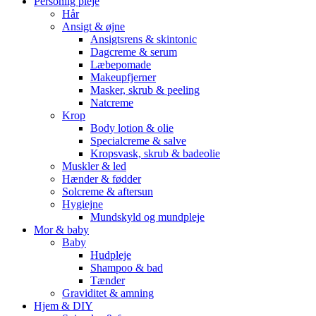
Personlig pleje
Hår
Ansigt & øjne
Ansigtsrens & skintonic
Dagcreme & serum
Læbepomade
Makeupfjerner
Masker, skrub & peeling
Natcreme
Krop
Body lotion & olie
Specialcreme & salve
Kropsvask, skrub & badeolie
Muskler & led
Hænder & fødder
Solcreme & aftersun
Hygiejne
Mundskyld og mundpleje
Mor & baby
Baby
Hudpleje
Shampoo & bad
Tænder
Graviditet & amning
Hjem & DIY