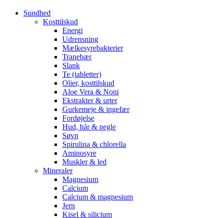
Sundhed
Kosttilskud
Energi
Udrensning
Mælkesyrebakterier
Tranebær
Slank
Te (tabletter)
Olier, kosttilskud
Aloe Vera & Noni
Ekstrakter & urter
Gurkemeje & ingefær
Fordøjelse
Hud, hår & negle
Søvn
Spirulina & chlorella
Aminosyre
Muskler & led
Mineraler
Magnesium
Calcium
Calcium & magnesium
Jern
Kisel & silicium