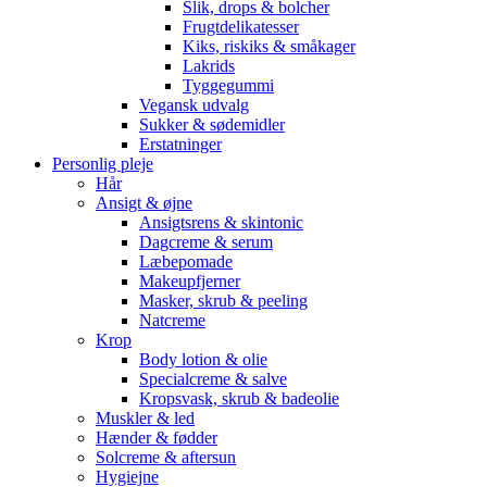
Slik, drops & bolcher
Frugtdelikatesser
Kiks, riskiks & småkager
Lakrids
Tyggegummi
Vegansk udvalg
Sukker & sødemidler
Erstatninger
Personlig pleje
Hår
Ansigt & øjne
Ansigtsrens & skintonic
Dagcreme & serum
Læbepomade
Makeupfjerner
Masker, skrub & peeling
Natcreme
Krop
Body lotion & olie
Specialcreme & salve
Kropsvask, skrub & badeolie
Muskler & led
Hænder & fødder
Solcreme & aftersun
Hygiejne