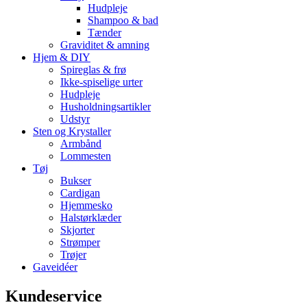
Hudpleje
Shampoo & bad
Tænder
Graviditet & amning
Hjem & DIY
Spireglas & frø
Ikke-spiselige urter
Hudpleje
Husholdningsartikler
Udstyr
Sten og Krystaller
Armbånd
Lommesten
Tøj
Bukser
Cardigan
Hjemmesko
Halstørklæder
Skjorter
Strømper
Trøjer
Gaveidéer
Kundeservice