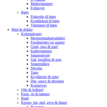
Multivitaminer
Folinsyre
Børn
Fiskeolie til børn
Kosttilskud til børn
Vitaminer til børn
Mad & drikke
Kolonialvarer
Morgenmadsprodukter
Færdigretter og supper
Grød, mos & puré
Køderstatning
Smagsgivere
Salt, bouillon & soja
Smørepålæg
Stivelse
Tang
Krydderier & urter
Dip, sauce & dressing
Konserves
Olie & fedtstof
Pasta, ris & bønner
Brød
Kerner, frø, mel, gryn & flager
Bagemix