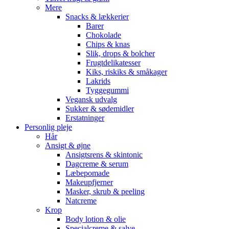
Mere
Snacks & lækkerier
Barer
Chokolade
Chips & knas
Slik, drops & bolcher
Frugtdelikatesser
Kiks, riskiks & småkager
Lakrids
Tyggegummi
Vegansk udvalg
Sukker & sødemidler
Erstatninger
Personlig pleje
Hår
Ansigt & øjne
Ansigtsrens & skintonic
Dagcreme & serum
Læbepomade
Makeupfjerner
Masker, skrub & peeling
Natcreme
Krop
Body lotion & olie
Specialcreme & salve