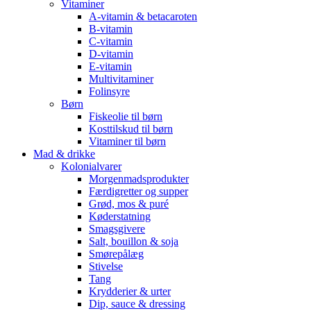
Vitaminer
A-vitamin & betacaroten
B-vitamin
C-vitamin
D-vitamin
E-vitamin
Multivitaminer
Folinsyre
Børn
Fiskeolie til børn
Kosttilskud til børn
Vitaminer til børn
Mad & drikke
Kolonialvarer
Morgenmadsprodukter
Færdigretter og supper
Grød, mos & puré
Køderstatning
Smagsgivere
Salt, bouillon & soja
Smørepålæg
Stivelse
Tang
Krydderier & urter
Dip, sauce & dressing