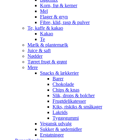
Korn, frø & kerner
Mel
Flager & gryn
Fibre, klid, rasp & pulver
Te, kaffe & kakao
Kakao
Te
Mælk & plantemælk
Juice & saft
Nødder
Tørret frugt & grønt
Mere
Snacks & lækkerier
Barer
Chokolade
Chips & knas
Slik, drops & bolcher
Frugtdelikatesser
Kiks, riskiks & småkager
Lakrids
Tyggegummi
Vegansk udvalg
Sukker & sødemidler
Erstatninger