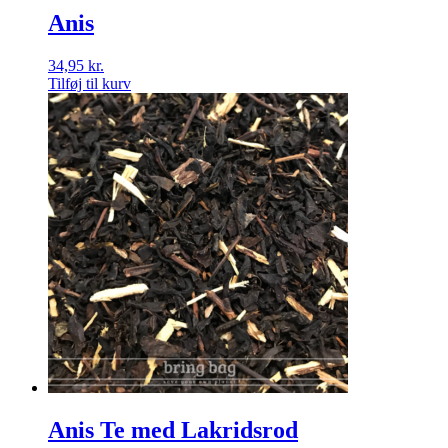
Anis
34,95
kr.
Tilføj til kurv
Anis Te med Lakridsrod