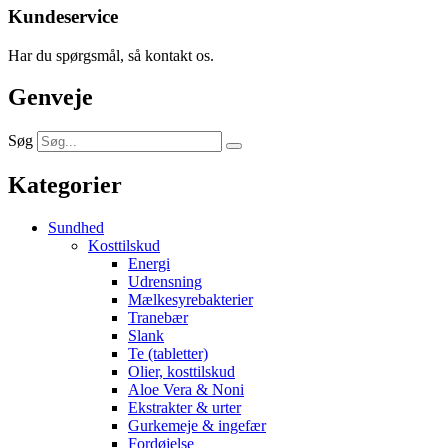
Kundeservice
Har du spørgsmål, så kontakt os.
Genveje
Søg
Kategorier
Sundhed
Kosttilskud
Energi
Udrensning
Mælkesyrebakterier
Tranebær
Slank
Te (tabletter)
Olier, kosttilskud
Aloe Vera & Noni
Ekstrakter & urter
Gurkemeje & ingefær
Fordøjelse