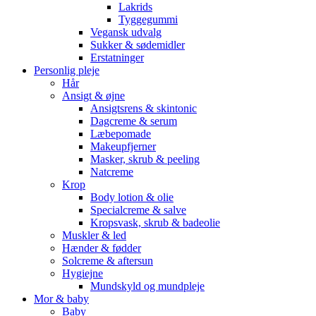
Lakrids
Tyggegummi
Vegansk udvalg
Sukker & sødemidler
Erstatninger
Personlig pleje
Hår
Ansigt & øjne
Ansigtsrens & skintonic
Dagcreme & serum
Læbepomade
Makeupfjerner
Masker, skrub & peeling
Natcreme
Krop
Body lotion & olie
Specialcreme & salve
Kropsvask, skrub & badeolie
Muskler & led
Hænder & fødder
Solcreme & aftersun
Hygiejne
Mundskyld og mundpleje
Mor & baby
Baby