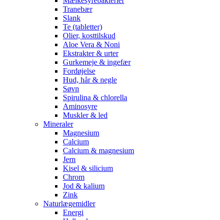
Mælkesyrebakterier
Tranebær
Slank
Te (tabletter)
Olier, kosttilskud
Aloe Vera & Noni
Ekstrakter & urter
Gurkemeje & ingefær
Fordøjelse
Hud, hår & negle
Søvn
Spirulina & chlorella
Aminosyre
Muskler & led
Mineraler
Magnesium
Calcium
Calcium & magnesium
Jern
Kisel & silicium
Chrom
Jod & kalium
Zink
Naturlægemidler
Energi