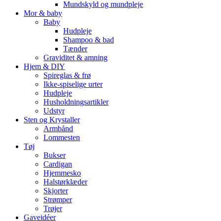
Mundskyld og mundpleje
Mor & baby
Baby
Hudpleje
Shampoo & bad
Tænder
Graviditet & amning
Hjem & DIY
Spireglas & frø
Ikke-spiselige urter
Hudpleje
Husholdningsartikler
Udstyr
Sten og Krystaller
Armbånd
Lommesten
Tøj
Bukser
Cardigan
Hjemmesko
Halstørklæder
Skjorter
Strømper
Trøjer
Gaveidéer