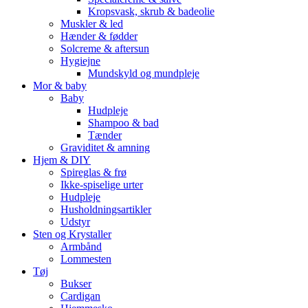
Kropsvask, skrub & badeolie
Muskler & led
Hænder & fødder
Solcreme & aftersun
Hygiejne
Mundskyld og mundpleje
Mor & baby
Baby
Hudpleje
Shampoo & bad
Tænder
Graviditet & amning
Hjem & DIY
Spireglas & frø
Ikke-spiselige urter
Hudpleje
Husholdningsartikler
Udstyr
Sten og Krystaller
Armbånd
Lommesten
Tøj
Bukser
Cardigan