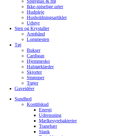
Spireglas & frø
Ikke-spiselige urter
Hudpleje
Husholdningsartikler
Udstyr
Sten og Krystaller
Armbånd
Lommesten
Tøj
Bukser
Cardigan
Hjemmesko
Halstørklæder
Skjorter
Strømper
Trøjer
Gaveidéer
Sundhed
Kosttilskud
Energi
Udrensning
Mælkesyrebakterier
Tranebær
Slank