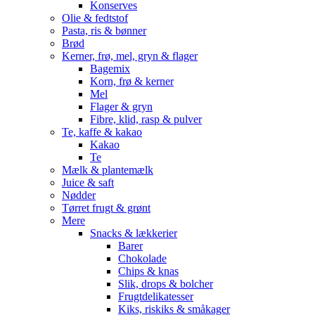
Konserves
Olie & fedtstof
Pasta, ris & bønner
Brød
Kerner, frø, mel, gryn & flager
Bagemix
Korn, frø & kerner
Mel
Flager & gryn
Fibre, klid, rasp & pulver
Te, kaffe & kakao
Kakao
Te
Mælk & plantemælk
Juice & saft
Nødder
Tørret frugt & grønt
Mere
Snacks & lækkerier
Barer
Chokolade
Chips & knas
Slik, drops & bolcher
Frugtdelikatesser
Kiks, riskiks & småkager