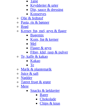
Tang
Krydderier & urter
Dip, sauce & dressing
Konserves
Olie & fedtstof
Pasta, ris & bønner
Brød
Kerner, frø, mel, gryn & flager
Bagemix
Korn, frø & kerner
Mel
Flager & gryn
Fibre, klid, rasp & pulver
Te, kaffe & kakao
Kakao
Te
Mælk & plantemælk
Juice & saft
Nødder
Tørret frugt & grønt
Mere
Snacks & lækkerier
Barer
Chokolade
Chips & knas