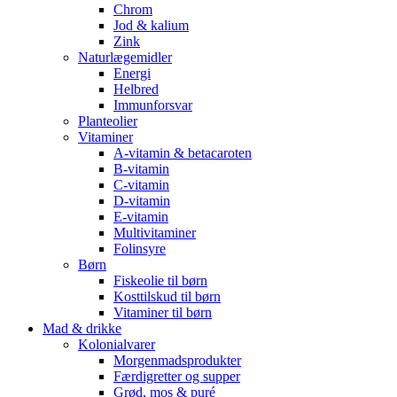
Chrom
Jod & kalium
Zink
Naturlægemidler
Energi
Helbred
Immunforsvar
Planteolier
Vitaminer
A-vitamin & betacaroten
B-vitamin
C-vitamin
D-vitamin
E-vitamin
Multivitaminer
Folinsyre
Børn
Fiskeolie til børn
Kosttilskud til børn
Vitaminer til børn
Mad & drikke
Kolonialvarer
Morgenmadsprodukter
Færdigretter og supper
Grød, mos & puré