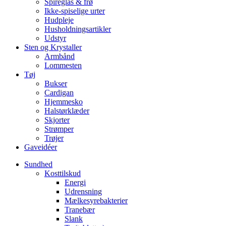
Spireglas & frø
Ikke-spiselige urter
Hudpleje
Husholdningsartikler
Udstyr
Sten og Krystaller
Armbånd
Lommesten
Tøj
Bukser
Cardigan
Hjemmesko
Halstørklæder
Skjorter
Strømper
Trøjer
Gaveidéer
Sundhed
Kosttilskud
Energi
Udrensning
Mælkesyrebakterier
Tranebær
Slank