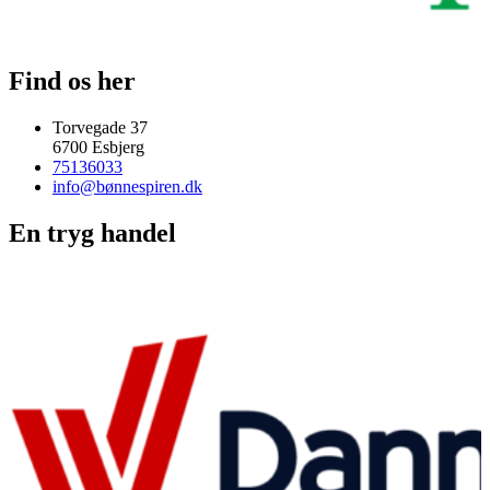
Find os her
Torvegade 37
6700 Esbjerg
75136033
info@bønnespiren.dk
En tryg handel