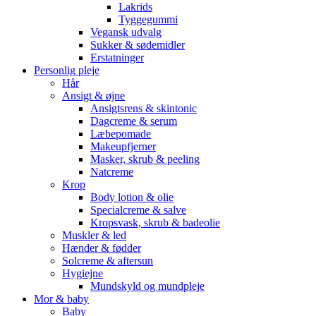
Lakrids
Tyggegummi
Vegansk udvalg
Sukker & sødemidler
Erstatninger
Personlig pleje
Hår
Ansigt & øjne
Ansigtsrens & skintonic
Dagcreme & serum
Læbepomade
Makeupfjerner
Masker, skrub & peeling
Natcreme
Krop
Body lotion & olie
Specialcreme & salve
Kropsvask, skrub & badeolie
Muskler & led
Hænder & fødder
Solcreme & aftersun
Hygiejne
Mundskyld og mundpleje
Mor & baby
Baby