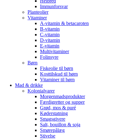
Helbred
Immunforsvar
Planteolier
Vitaminer
A-vitamin & betacaroten
B-vitamin
C-vitamin
D-vitamin
E-vitamin
Multivitaminer
Folinsyre
Børn
Fiskeolie til børn
Kosttilskud til børn
Vitaminer til børn
Mad & drikke
Kolonialvarer
Morgenmadsprodukter
Færdigretter og supper
Grød, mos & puré
Køderstatning
Smagsgivere
Salt, bouillon & soja
Smørepålæg
Stivelse