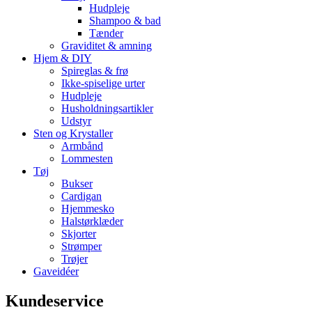
Hudpleje
Shampoo & bad
Tænder
Graviditet & amning
Hjem & DIY
Spireglas & frø
Ikke-spiselige urter
Hudpleje
Husholdningsartikler
Udstyr
Sten og Krystaller
Armbånd
Lommesten
Tøj
Bukser
Cardigan
Hjemmesko
Halstørklæder
Skjorter
Strømper
Trøjer
Gaveidéer
Kundeservice