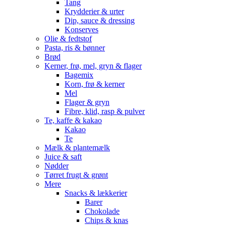
Tang
Krydderier & urter
Dip, sauce & dressing
Konserves
Olie & fedtstof
Pasta, ris & bønner
Brød
Kerner, frø, mel, gryn & flager
Bagemix
Korn, frø & kerner
Mel
Flager & gryn
Fibre, klid, rasp & pulver
Te, kaffe & kakao
Kakao
Te
Mælk & plantemælk
Juice & saft
Nødder
Tørret frugt & grønt
Mere
Snacks & lækkerier
Barer
Chokolade
Chips & knas