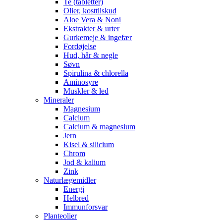
Te (tabletter)
Olier, kosttilskud
Aloe Vera & Noni
Ekstrakter & urter
Gurkemeje & ingefær
Fordøjelse
Hud, hår & negle
Søvn
Spirulina & chlorella
Aminosyre
Muskler & led
Mineraler
Magnesium
Calcium
Calcium & magnesium
Jern
Kisel & silicium
Chrom
Jod & kalium
Zink
Naturlægemidler
Energi
Helbred
Immunforsvar
Planteolier