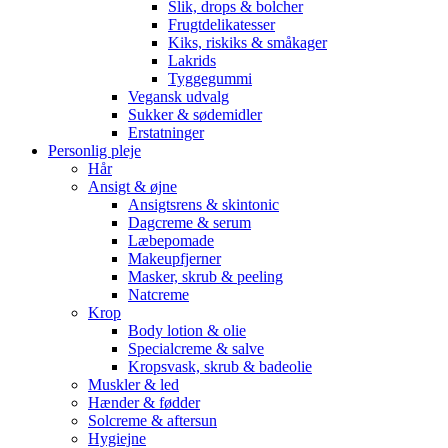
Slik, drops & bolcher
Frugtdelikatesser
Kiks, riskiks & småkager
Lakrids
Tyggegummi
Vegansk udvalg
Sukker & sødemidler
Erstatninger
Personlig pleje
Hår
Ansigt & øjne
Ansigtsrens & skintonic
Dagcreme & serum
Læbepomade
Makeupfjerner
Masker, skrub & peeling
Natcreme
Krop
Body lotion & olie
Specialcreme & salve
Kropsvask, skrub & badeolie
Muskler & led
Hænder & fødder
Solcreme & aftersun
Hygiejne