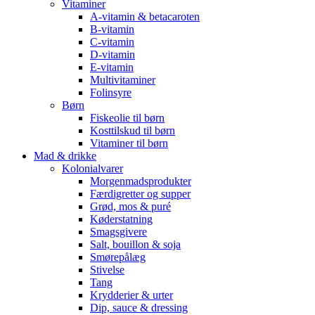
Vitaminer
A-vitamin & betacaroten
B-vitamin
C-vitamin
D-vitamin
E-vitamin
Multivitaminer
Folinsyre
Børn
Fiskeolie til børn
Kosttilskud til børn
Vitaminer til børn
Mad & drikke
Kolonialvarer
Morgenmadsprodukter
Færdigretter og supper
Grød, mos & puré
Køderstatning
Smagsgivere
Salt, bouillon & soja
Smørepålæg
Stivelse
Tang
Krydderier & urter
Dip, sauce & dressing