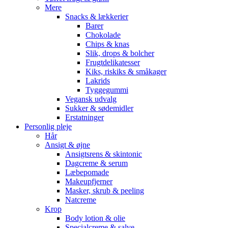
Mere
Snacks & lækkerier
Barer
Chokolade
Chips & knas
Slik, drops & bolcher
Frugtdelikatesser
Kiks, riskiks & småkager
Lakrids
Tyggegummi
Vegansk udvalg
Sukker & sødemidler
Erstatninger
Personlig pleje
Hår
Ansigt & øjne
Ansigtsrens & skintonic
Dagcreme & serum
Læbepomade
Makeupfjerner
Masker, skrub & peeling
Natcreme
Krop
Body lotion & olie
Specialcreme & salve