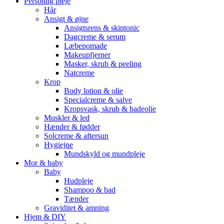
Personlig pleje
Hår
Ansigt & øjne
Ansigtsrens & skintonic
Dagcreme & serum
Læbepomade
Makeupfjerner
Masker, skrub & peeling
Natcreme
Krop
Body lotion & olie
Specialcreme & salve
Kropsvask, skrub & badeolie
Muskler & led
Hænder & fødder
Solcreme & aftersun
Hygiejne
Mundskyld og mundpleje
Mor & baby
Baby
Hudpleje
Shampoo & bad
Tænder
Graviditet & amning
Hjem & DIY