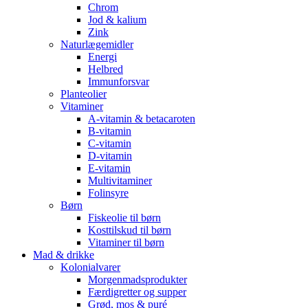
Chrom
Jod & kalium
Zink
Naturlægemidler
Energi
Helbred
Immunforsvar
Planteolier
Vitaminer
A-vitamin & betacaroten
B-vitamin
C-vitamin
D-vitamin
E-vitamin
Multivitaminer
Folinsyre
Børn
Fiskeolie til børn
Kosttilskud til børn
Vitaminer til børn
Mad & drikke
Kolonialvarer
Morgenmadsprodukter
Færdigretter og supper
Grød, mos & puré