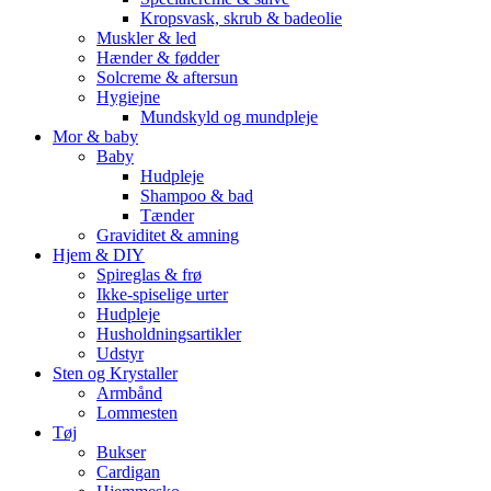
Kropsvask, skrub & badeolie
Muskler & led
Hænder & fødder
Solcreme & aftersun
Hygiejne
Mundskyld og mundpleje
Mor & baby
Baby
Hudpleje
Shampoo & bad
Tænder
Graviditet & amning
Hjem & DIY
Spireglas & frø
Ikke-spiselige urter
Hudpleje
Husholdningsartikler
Udstyr
Sten og Krystaller
Armbånd
Lommesten
Tøj
Bukser
Cardigan