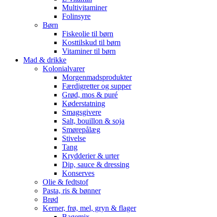
Multivitaminer
Folinsyre
Børn
Fiskeolie til børn
Kosttilskud til børn
Vitaminer til børn
Mad & drikke
Kolonialvarer
Morgenmadsprodukter
Færdigretter og supper
Grød, mos & puré
Køderstatning
Smagsgivere
Salt, bouillon & soja
Smørepålæg
Stivelse
Tang
Krydderier & urter
Dip, sauce & dressing
Konserves
Olie & fedtstof
Pasta, ris & bønner
Brød
Kerner, frø, mel, gryn & flager
Bagemix