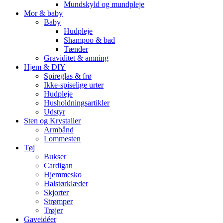
Mundskyld og mundpleje
Mor & baby
Baby
Hudpleje
Shampoo & bad
Tænder
Graviditet & amning
Hjem & DIY
Spireglas & frø
Ikke-spiselige urter
Hudpleje
Husholdningsartikler
Udstyr
Sten og Krystaller
Armbånd
Lommesten
Tøj
Bukser
Cardigan
Hjemmesko
Halstørklæder
Skjorter
Strømper
Trøjer
Gaveidéer