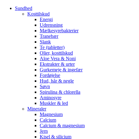
Sundhed
Kosttilskud
Energi
Udrensning
Mælkesyrebakterier
Tranebær
Slank
Te (tabletter)
Olier, kosttilskud
Aloe Vera & Noni
Ekstrakter & urter
Gurkemeje & ingefær
Fordøjelse
Hud, hår & negle
Søvn
Spirulina & chlorella
Aminosyre
Muskler & led
Mineraler
Magnesium
Calcium
Calcium & magnesium
Jern
Kisel & silicium