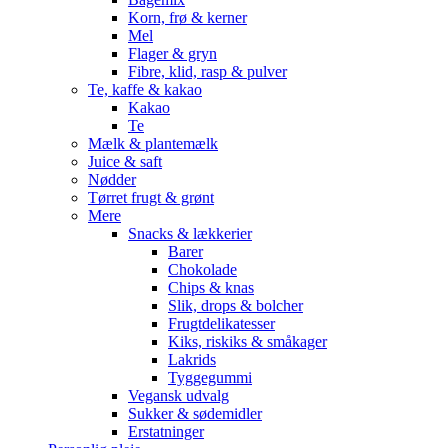
Korn, frø & kerner
Mel
Flager & gryn
Fibre, klid, rasp & pulver
Te, kaffe & kakao
Kakao
Te
Mælk & plantemælk
Juice & saft
Nødder
Tørret frugt & grønt
Mere
Snacks & lækkerier
Barer
Chokolade
Chips & knas
Slik, drops & bolcher
Frugtdelikatesser
Kiks, riskiks & småkager
Lakrids
Tyggegummi
Vegansk udvalg
Sukker & sødemidler
Erstatninger