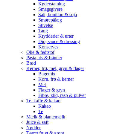
Køderstatning
Smagsgivere
Salt, bouillon & soja
Smørepålæg
Stivelse
Tang
Krydderier & urter
Dip, sauce & dressing
Konserves
Olie & fedtstof
Pasta, ris & bønner
Brød
Kerner, frø, mel, gryn & flager
Bagemix
Korn, frø & kerner
Mel
Flager & gryn
Fibre, klid, rasp & pulver
Te, kaffe & kakao
Kakao
Te
Mælk & plantemælk
Juice & saft
Nødder
Tørret frugt & grønt