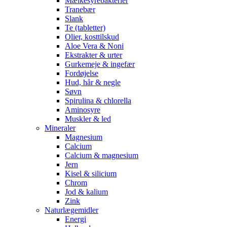
Mælkesyrebakterier
Tranebær
Slank
Te (tabletter)
Olier, kosttilskud
Aloe Vera & Noni
Ekstrakter & urter
Gurkemeje & ingefær
Fordøjelse
Hud, hår & negle
Søvn
Spirulina & chlorella
Aminosyre
Muskler & led
Mineraler
Magnesium
Calcium
Calcium & magnesium
Jern
Kisel & silicium
Chrom
Jod & kalium
Zink
Naturlægemidler
Energi