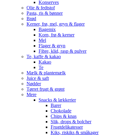
Konserves
Olie & fedtstof
Pasta, ris & bønner
Brød
Kerner, frø, mel, gryn & flager
Bagemix
Korn, frø & kerner
Mel
Flager & gryn
Fibre, klid, rasp & pulver
Te, kaffe & kakao
Kakao
Te
Mælk & plantemælk
Juice & saft
Nødder
Tørret frugt & grønt
Mere
Snacks & lækkerier
Barer
Chokolade
Chips & knas
Slik, drops & bolcher
Frugtdelikatesser
Kiks, riskiks & småkager