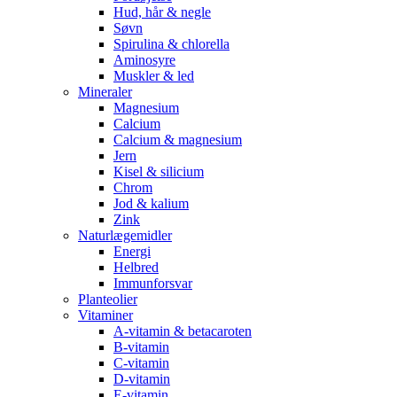
Hud, hår & negle
Søvn
Spirulina & chlorella
Aminosyre
Muskler & led
Mineraler
Magnesium
Calcium
Calcium & magnesium
Jern
Kisel & silicium
Chrom
Jod & kalium
Zink
Naturlægemidler
Energi
Helbred
Immunforsvar
Planteolier
Vitaminer
A-vitamin & betacaroten
B-vitamin
C-vitamin
D-vitamin
E-vitamin