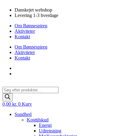
Videre
Danskejet webshop
til
Levering 1-3 hverdage
indhold
Om Bønnespiren
Aktiviteter
Kontakt
Om Bønnespiren
Aktiviteter
Kontakt
Products
search
0,00
kr.
0
Kurv
Sundhed
Kosttilskud
Energi
Udrensning