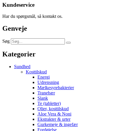
Kundeservice
Har du spørgsmål, så kontakt os.
Genveje
Søg
Kategorier
Sundhed
Kosttilskud
Energi
Udrensning
Mælkesyrebakterier
Tranebær
Slank
Te (tabletter)
Olier, kosttilskud
Aloe Vera & Noni
Ekstrakter & urter
Gurkemeje & ingefær
Fordøjelse