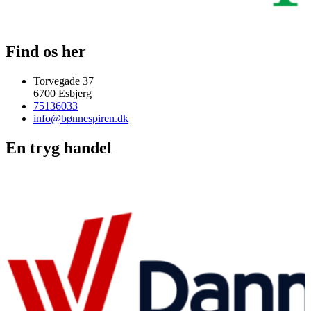
Find os her
Torvegade 37
6700 Esbjerg
75136033
info@bønnespiren.dk
En tryg handel