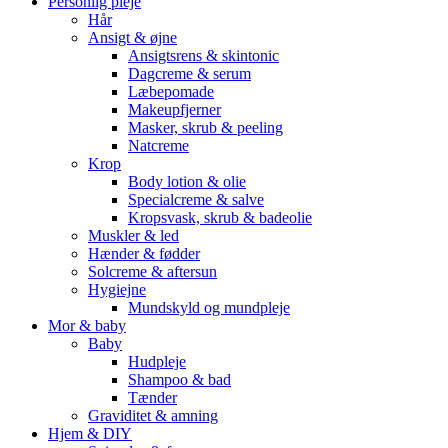
Personlig pleje
Hår
Ansigt & øjne
Ansigtsrens & skintonic
Dagcreme & serum
Læbepomade
Makeupfjerner
Masker, skrub & peeling
Natcreme
Krop
Body lotion & olie
Specialcreme & salve
Kropsvask, skrub & badeolie
Muskler & led
Hænder & fødder
Solcreme & aftersun
Hygiejne
Mundskyld og mundpleje
Mor & baby
Baby
Hudpleje
Shampoo & bad
Tænder
Graviditet & amning
Hjem & DIY