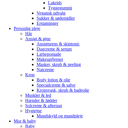
Lakrids
Tyggegummi
Vegansk udvalg
Sukker & sødemidler
Erstatninger
Personlig pleje
Hår
Ansigt & øjne
Ansigtsrens & skintonic
Dagcreme & serum
Læbepomade
Makeupfjerner
Masker, skrub & peeling
Natcreme
Krop
Body lotion & olie
Specialcreme & salve
Kropsvask, skrub & badeolie
Muskler & led
Hænder & fødder
Solcreme & aftersun
Hygiejne
Mundskyld og mundpleje
Mor & baby
Baby