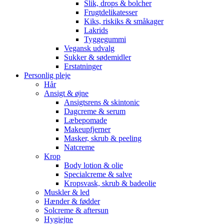
Slik, drops & bolcher
Frugtdelikatesser
Kiks, riskiks & småkager
Lakrids
Tyggegummi
Vegansk udvalg
Sukker & sødemidler
Erstatninger
Personlig pleje
Hår
Ansigt & øjne
Ansigtsrens & skintonic
Dagcreme & serum
Læbepomade
Makeupfjerner
Masker, skrub & peeling
Natcreme
Krop
Body lotion & olie
Specialcreme & salve
Kropsvask, skrub & badeolie
Muskler & led
Hænder & fødder
Solcreme & aftersun
Hygiejne