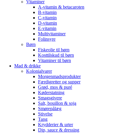
Vitaminer
A-vitamin & betacaroten
B-vitamin
C-vitamin
D-vitamin
E-vitamin
Multivitaminer
Folinsyre
Børn
Fiskeolie til børn
Kosttilskud til børn
Vitaminer til børn
Mad & drikke
Kolonialvarer
Morgenmadsprodukter
Færdigretter og supper
Grød, mos & puré
Køderstatning
Smagsgivere
Salt, bouillon & soja
Smørepålæg
Stivelse
Tang
Krydderier & urter
Dip, sauce & dressing