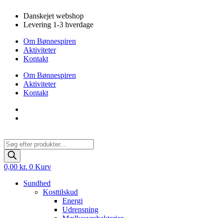
Videre
Danskejet webshop
til
Levering 1-3 hverdage
indhold
Om Bønnespiren
Aktiviteter
Kontakt
Om Bønnespiren
Aktiviteter
Kontakt
Products
search
0,00
kr.
0
Kurv
Sundhed
Kosttilskud
Energi
Udrensning