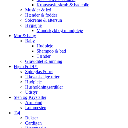
Kropsvask, skrub & badeolie
Muskler & led
Hænder & fødder
Solcreme & aftersun
Hygiejne
Mundskyld og mundpleje
Mor & baby
Baby
Hudpleje
Shampoo & bad
Tænder
Graviditet & amning
Hjem & DIY
Spireglas & frø
Ikke-spiselige urter
Hudpleje
Husholdningsartikler
Udstyr
Sten og Krystaller
Armbånd
Lommesten
Tøj
Bukser
Cardigan