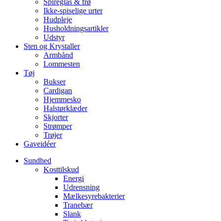
Spireglas & frø
Ikke-spiselige urter
Hudpleje
Husholdningsartikler
Udstyr
Sten og Krystaller
Armbånd
Lommesten
Tøj
Bukser
Cardigan
Hjemmesko
Halstørklæder
Skjorter
Strømper
Trøjer
Gaveidéer
Sundhed
Kosttilskud
Energi
Udrensning
Mælkesyrebakterier
Tranebær
Slank