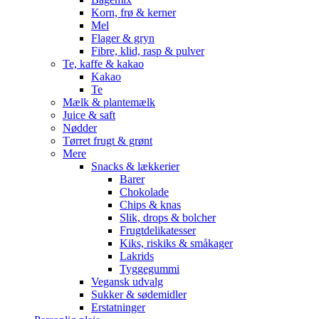
Korn, frø & kerner
Mel
Flager & gryn
Fibre, klid, rasp & pulver
Te, kaffe & kakao
Kakao
Te
Mælk & plantemælk
Juice & saft
Nødder
Tørret frugt & grønt
Mere
Snacks & lækkerier
Barer
Chokolade
Chips & knas
Slik, drops & bolcher
Frugtdelikatesser
Kiks, riskiks & småkager
Lakrids
Tyggegummi
Vegansk udvalg
Sukker & sødemidler
Erstatninger