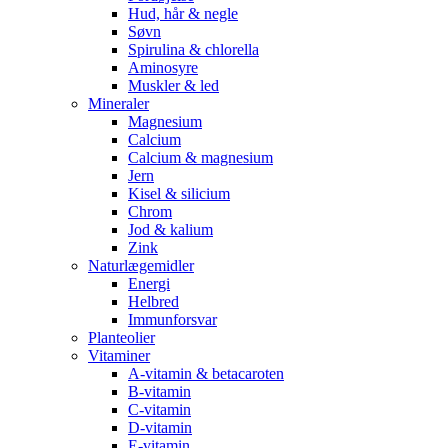
Hud, hår & negle
Søvn
Spirulina & chlorella
Aminosyre
Muskler & led
Mineraler
Magnesium
Calcium
Calcium & magnesium
Jern
Kisel & silicium
Chrom
Jod & kalium
Zink
Naturlægemidler
Energi
Helbred
Immunforsvar
Planteolier
Vitaminer
A-vitamin & betacaroten
B-vitamin
C-vitamin
D-vitamin
E-vitamin