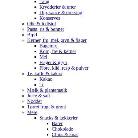
Tang
Krydderier & urter
Dip, sauce & dressing
Konserves
Olie & fedtstof
Pasta, ris & bønner
Brød
Kerner, frø, mel, gryn & flager
Bagemix
Korn, frø & kerner
Mel
Flager & gryn
Fibre, klid, rasp & pulver
Te, kaffe & kakao
Kakao
Te
Mælk & plantemælk
Juice & saft
Nødder
Tørret frugt & grønt
Mere
Snacks & lækkerier
Barer
Chokolade
Chips & knas