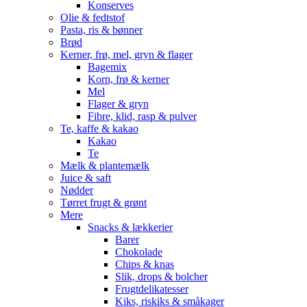
Konserves
Olie & fedtstof
Pasta, ris & bønner
Brød
Kerner, frø, mel, gryn & flager
Bagemix
Korn, frø & kerner
Mel
Flager & gryn
Fibre, klid, rasp & pulver
Te, kaffe & kakao
Kakao
Te
Mælk & plantemælk
Juice & saft
Nødder
Tørret frugt & grønt
Mere
Snacks & lækkerier
Barer
Chokolade
Chips & knas
Slik, drops & bolcher
Frugtdelikatesser
Kiks, riskiks & småkager