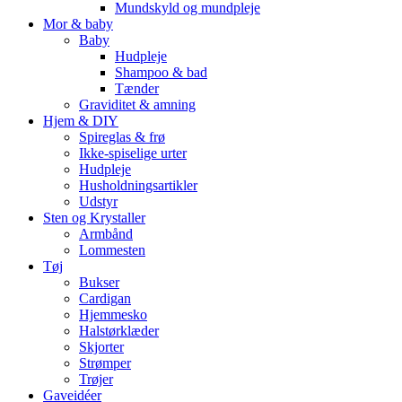
Mundskyld og mundpleje
Mor & baby
Baby
Hudpleje
Shampoo & bad
Tænder
Graviditet & amning
Hjem & DIY
Spireglas & frø
Ikke-spiselige urter
Hudpleje
Husholdningsartikler
Udstyr
Sten og Krystaller
Armbånd
Lommesten
Tøj
Bukser
Cardigan
Hjemmesko
Halstørklæder
Skjorter
Strømper
Trøjer
Gaveidéer