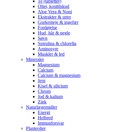
Te (tabletter)
Olier, kosttilskud
Aloe Vera & Noni
Ekstrakter & urter
Gurkemeje & ingefær
Fordøjelse
Hud, hår & negle
Søvn
Spirulina & chlorella
Aminosyre
Muskler & led
Mineraler
Magnesium
Calcium
Calcium & magnesium
Jern
Kisel & silicium
Chrom
Jod & kalium
Zink
Naturlægemidler
Energi
Helbred
Immunforsvar
Planteolier