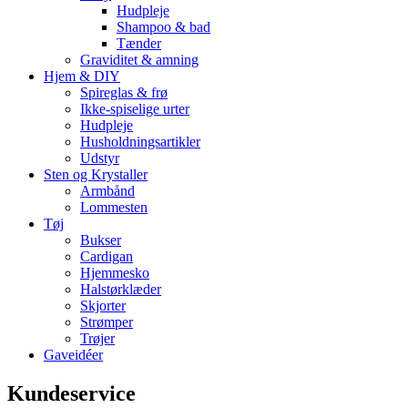
Hudpleje
Shampoo & bad
Tænder
Graviditet & amning
Hjem & DIY
Spireglas & frø
Ikke-spiselige urter
Hudpleje
Husholdningsartikler
Udstyr
Sten og Krystaller
Armbånd
Lommesten
Tøj
Bukser
Cardigan
Hjemmesko
Halstørklæder
Skjorter
Strømper
Trøjer
Gaveidéer
Kundeservice