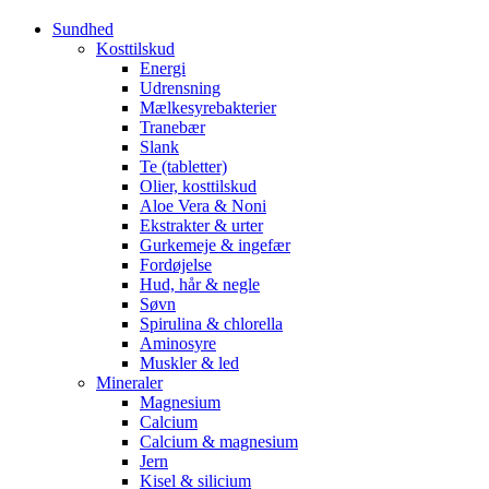
Sundhed
Kosttilskud
Energi
Udrensning
Mælkesyrebakterier
Tranebær
Slank
Te (tabletter)
Olier, kosttilskud
Aloe Vera & Noni
Ekstrakter & urter
Gurkemeje & ingefær
Fordøjelse
Hud, hår & negle
Søvn
Spirulina & chlorella
Aminosyre
Muskler & led
Mineraler
Magnesium
Calcium
Calcium & magnesium
Jern
Kisel & silicium