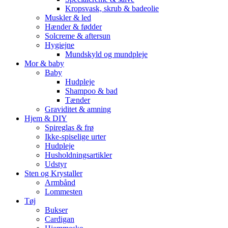
Kropsvask, skrub & badeolie
Muskler & led
Hænder & fødder
Solcreme & aftersun
Hygiejne
Mundskyld og mundpleje
Mor & baby
Baby
Hudpleje
Shampoo & bad
Tænder
Graviditet & amning
Hjem & DIY
Spireglas & frø
Ikke-spiselige urter
Hudpleje
Husholdningsartikler
Udstyr
Sten og Krystaller
Armbånd
Lommesten
Tøj
Bukser
Cardigan