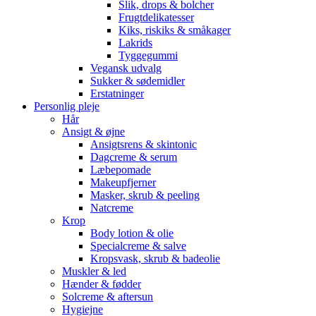
Slik, drops & bolcher
Frugtdelikatesser
Kiks, riskiks & småkager
Lakrids
Tyggegummi
Vegansk udvalg
Sukker & sødemidler
Erstatninger
Personlig pleje
Hår
Ansigt & øjne
Ansigtsrens & skintonic
Dagcreme & serum
Læbepomade
Makeupfjerner
Masker, skrub & peeling
Natcreme
Krop
Body lotion & olie
Specialcreme & salve
Kropsvask, skrub & badeolie
Muskler & led
Hænder & fødder
Solcreme & aftersun
Hygiejne