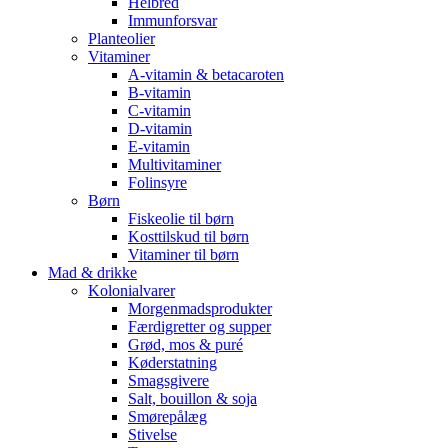
Helbred
Immunforsvar
Planteolier
Vitaminer
A-vitamin & betacaroten
B-vitamin
C-vitamin
D-vitamin
E-vitamin
Multivitaminer
Folinsyre
Børn
Fiskeolie til børn
Kosttilskud til børn
Vitaminer til børn
Mad & drikke
Kolonialvarer
Morgenmadsprodukter
Færdigretter og supper
Grød, mos & puré
Køderstatning
Smagsgivere
Salt, bouillon & soja
Smørepålæg
Stivelse