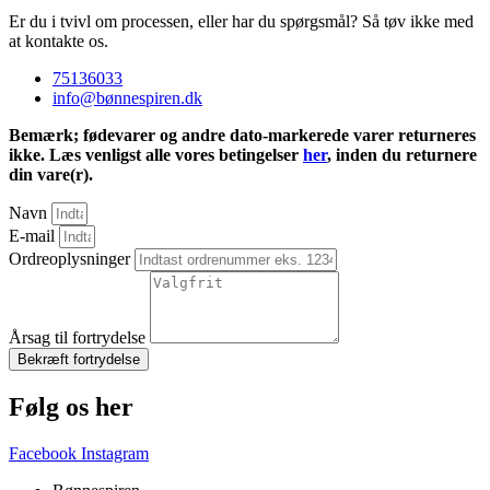
Er du i tvivl om processen, eller har du spørgsmål? Så tøv ikke med
at kontakte os.
75136033
info@bønnespiren.dk
Bemærk; fødevarer og andre dato-markerede varer returneres
ikke. Læs venligst alle vores betingelser
her
, inden du returnere
din vare(r).
Navn
E-mail
Ordreoplysninger
Årsag til fortrydelse
Bekræft fortrydelse
Følg os her
Facebook
Instagram