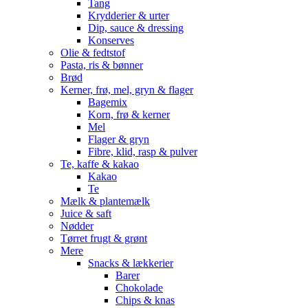
Tang
Krydderier & urter
Dip, sauce & dressing
Konserves
Olie & fedtstof
Pasta, ris & bønner
Brød
Kerner, frø, mel, gryn & flager
Bagemix
Korn, frø & kerner
Mel
Flager & gryn
Fibre, klid, rasp & pulver
Te, kaffe & kakao
Kakao
Te
Mælk & plantemælk
Juice & saft
Nødder
Tørret frugt & grønt
Mere
Snacks & lækkerier
Barer
Chokolade
Chips & knas