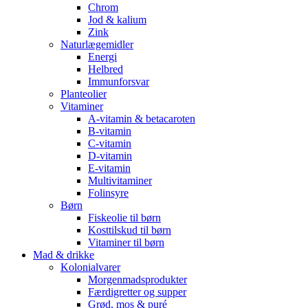
Chrom
Jod & kalium
Zink
Naturlægemidler
Energi
Helbred
Immunforsvar
Planteolier
Vitaminer
A-vitamin & betacaroten
B-vitamin
C-vitamin
D-vitamin
E-vitamin
Multivitaminer
Folinsyre
Børn
Fiskeolie til børn
Kosttilskud til børn
Vitaminer til børn
Mad & drikke
Kolonialvarer
Morgenmadsprodukter
Færdigretter og supper
Grød, mos & puré