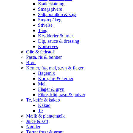
Køderstatning
Smagsgivere
Salt, bouillon & soja
Smørepålæg
Stivelse
Tang
Krydderier & urter
Dip, sauce & dressing
Konserves
Olie & fedtstof
Pasta, ris & bønner
Brød
Kerner, frø, mel, gryn & flager
Bagemix
Korn, frø & kerner
Mel
Flager & gryn
Fibre, klid, rasp & pulver
Te, kaffe & kakao
Kakao
Te
Mælk & plantemælk
Juice & saft
Nødder
Tørret frugt & grønt