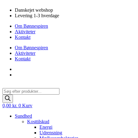
Videre
Danskejet webshop
til
Levering 1-3 hverdage
indhold
Om Bønnespiren
Aktiviteter
Kontakt
Om Bønnespiren
Aktiviteter
Kontakt
Products
search
0,00
kr.
0
Kurv
Sundhed
Kosttilskud
Energi
Udrensning