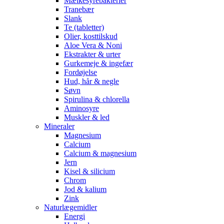
Mælkesyrebakterier
Tranebær
Slank
Te (tabletter)
Olier, kosttilskud
Aloe Vera & Noni
Ekstrakter & urter
Gurkemeje & ingefær
Fordøjelse
Hud, hår & negle
Søvn
Spirulina & chlorella
Aminosyre
Muskler & led
Mineraler
Magnesium
Calcium
Calcium & magnesium
Jern
Kisel & silicium
Chrom
Jod & kalium
Zink
Naturlægemidler
Energi