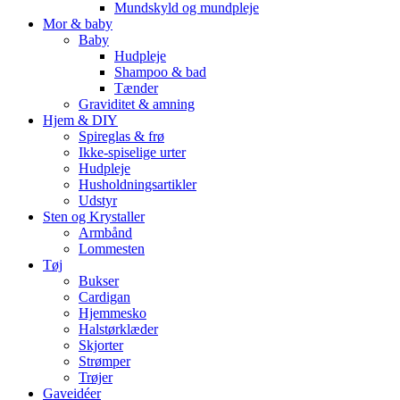
Mundskyld og mundpleje
Mor & baby
Baby
Hudpleje
Shampoo & bad
Tænder
Graviditet & amning
Hjem & DIY
Spireglas & frø
Ikke-spiselige urter
Hudpleje
Husholdningsartikler
Udstyr
Sten og Krystaller
Armbånd
Lommesten
Tøj
Bukser
Cardigan
Hjemmesko
Halstørklæder
Skjorter
Strømper
Trøjer
Gaveidéer