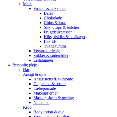
Mere
Snacks & lækkerier
Barer
Chokolade
Chips & knas
Slik, drops & bolcher
Frugtdelikatesser
Kiks, riskiks & småkager
Lakrids
Tyggegummi
Vegansk udvalg
Sukker & sødemidler
Erstatninger
Personlig pleje
Hår
Ansigt & øjne
Ansigtsrens & skintonic
Dagcreme & serum
Læbepomade
Makeupfjerner
Masker, skrub & peeling
Natcreme
Krop
Body lotion & olie
Specialcreme & salve