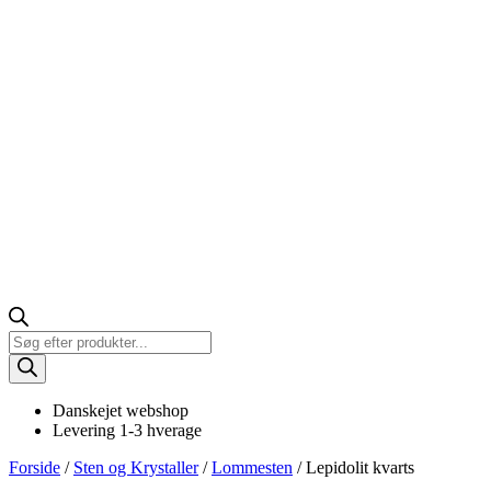
Products
search
Danskejet webshop
Levering 1-3 hverage
Forside
/
Sten og Krystaller
/
Lommesten
/ Lepidolit kvarts