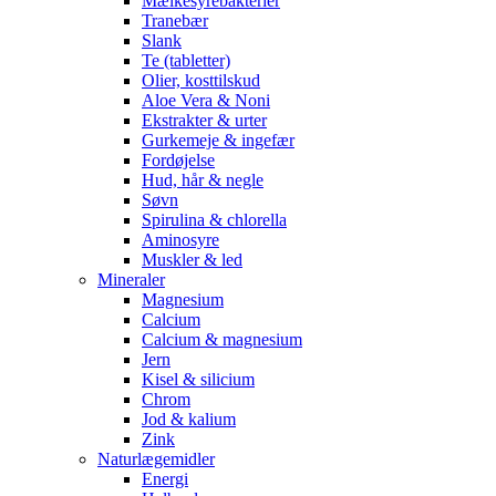
Mælkesyrebakterier
Tranebær
Slank
Te (tabletter)
Olier, kosttilskud
Aloe Vera & Noni
Ekstrakter & urter
Gurkemeje & ingefær
Fordøjelse
Hud, hår & negle
Søvn
Spirulina & chlorella
Aminosyre
Muskler & led
Mineraler
Magnesium
Calcium
Calcium & magnesium
Jern
Kisel & silicium
Chrom
Jod & kalium
Zink
Naturlægemidler
Energi