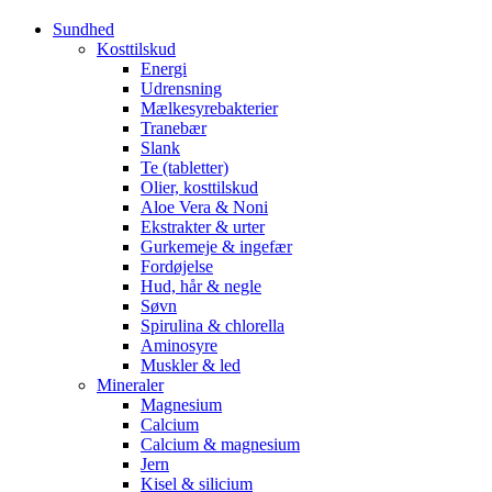
Sundhed
Kosttilskud
Energi
Udrensning
Mælkesyrebakterier
Tranebær
Slank
Te (tabletter)
Olier, kosttilskud
Aloe Vera & Noni
Ekstrakter & urter
Gurkemeje & ingefær
Fordøjelse
Hud, hår & negle
Søvn
Spirulina & chlorella
Aminosyre
Muskler & led
Mineraler
Magnesium
Calcium
Calcium & magnesium
Jern
Kisel & silicium