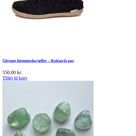
Glerups hjemmesko/tøfler – Koksgråt par
550,00
kr.
Tilføj til kurv