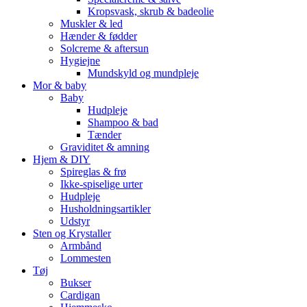
Kropsvask, skrub & badeolie
Muskler & led
Hænder & fødder
Solcreme & aftersun
Hygiejne
Mundskyld og mundpleje
Mor & baby
Baby
Hudpleje
Shampoo & bad
Tænder
Graviditet & amning
Hjem & DIY
Spireglas & frø
Ikke-spiselige urter
Hudpleje
Husholdningsartikler
Udstyr
Sten og Krystaller
Armbånd
Lommesten
Tøj
Bukser
Cardigan