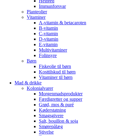
Helbred
Immunforsvar
Planteolier
Vitaminer
A-vitamin & betacaroten
B-vitamin
C-vitamin
D-vitamin
E-vitamin
Multivitaminer
Folinsyre
Børn
Fiskeolie til børn
Kosttilskud til børn
Vitaminer til børn
Mad & drikke
Kolonialvarer
Morgenmadsprodukter
Færdigretter og supper
Grød, mos & puré
Køderstatning
Smagsgivere
Salt, bouillon & soja
Smørepålæg
Stivelse