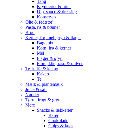
Tang
Krydderier & urter
Dip, sauce & dressing
Konserves
Olie & fedtstof
Pasta, ris & bønner
Brød
Kerner, frø, mel, gryn & flager
Bagemix
Korn, frø & kerner
Mel
Flager & gryn
Fibre, klid, rasp & pulver
Te, kaffe & kakao
Kakao
Te
Mælk & plantemælk
Juice & saft
Nødder
Tørret frugt & grønt
Mere
Snacks & lækkerier
Barer
Chokolade
Chips & knas