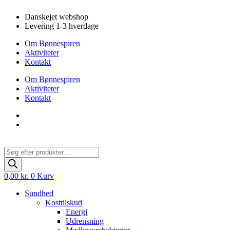
Videre
Danskejet webshop
til
Levering 1-3 hverdage
indhold
Om Bønnespiren
Aktiviteter
Kontakt
Om Bønnespiren
Aktiviteter
Kontakt
Products
search
0,00
kr.
0
Kurv
Sundhed
Kosttilskud
Energi
Udrensning