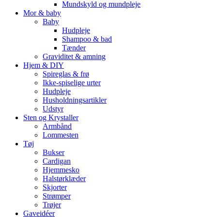
Mundskyld og mundpleje
Mor & baby
Baby
Hudpleje
Shampoo & bad
Tænder
Graviditet & amning
Hjem & DIY
Spireglas & frø
Ikke-spiselige urter
Hudpleje
Husholdningsartikler
Udstyr
Sten og Krystaller
Armbånd
Lommesten
Tøj
Bukser
Cardigan
Hjemmesko
Halstørklæder
Skjorter
Strømper
Trøjer
Gaveidéer