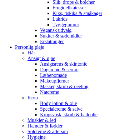
Slik, drops & bolcher
Frugtdelikatesser
Kiks, riskiks & småkager
Lakrids
Tyggegummi
Vegansk udvalg
Sukker & sødemidler
Erstatninger
Personlig pleje
Hår
Ansigt & øjne
Ansigtsrens & skintonic
Dagcreme & serum
Læbepomade
Makeupfjerner
Masker, skrub & peeling
Natcreme
Krop
Body lotion & olie
Specialcreme & salve
Kropsvask, skrub & badeolie
Muskler & led
Hænder & fødder
Solcreme & aftersun
Hygiejne