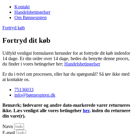
Kontakt
Handelsbetingelser
Om Bønnespiren
Fortryd køb
Fortryd dit køb
Udfyld venligst formularen herunder for at fortryde dit køb indenfor
14 dage. Er din ordre over 14 dage, bedes du benytte denne proces,
du finder i vores betingelser her;
Handelsbetingelser
Er du i tvivl om processen, eller har du spørgsmål? Så tøv ikke med
at kontakte os.
75136033
info@bønnespiren.dk
Bemærk; fødevarer og andre dato-markerede varer returneres
ikke. Læs venligst alle vores betingelser
her
, inden du returnere
din vare(r).
Navn
E-mail