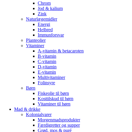
Chrom
Jod & kalium
Zink
Naturlægemidler
Energi
Helbred
Immunforsvar
Planteolier
Vitaminer
A-vitamin & betacaroten
B-vitamin
C-vitamin
D-vitamin
E-vitamin
Multivitaminer
Folinsyre
Børn
Fiskeolie til børn
Kosttilskud til børn
Vitaminer til børn
Mad & drikke
Kolonialvarer
Morgenmadsprodukter
Færdigretter og supper
Grød, mos & puré