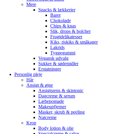
Mere
Snacks & lækkerier
Barer
Chokolade
Chips & knas
Slik, drops & bolcher
Frugtdelikatesser
Kiks, riskiks & småkager
Lakrids
Tyggegummi
Vegansk udvalg
Sukker & sødemidler
Erstatninger
Personlig pleje
Hår
Ansigt & øjne
Ansigtsrens & skintonic
Dagcreme & serum
Læbepomade
Makeupfjerner
Masker, skrub & peeling
Natcreme
Krop
Body lotion & olie
Specialcreme & salve