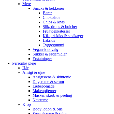
Mere
Snacks & lækkerier
Barer
Chokolade
Chips & knas
Slik, drops & bolcher
Frugtdelikatesser
Kiks, riskiks & småkager
Lakrids
Tyggegummi
Vegansk udvalg
Sukker & sødemidler
Erstatninger
Personlig pleje
Hår
Ansigt & øjne
Ansigtsrens & skintonic
Dagcreme & serum
Læbepomade
Makeupfjerner
Masker, skrub & peeling
Natcreme
Krop
Body lotion & olie
Specialcreme & salve