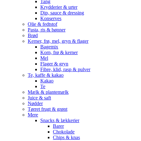
Tang
Krydderier & urter
Dip, sauce & dressing
Konserves
Olie & fedtstof
Pasta, ris & bønner
Brød
Kerner, frø, mel, gryn & flager
Bagemix
Korn, frø & kerner
Mel
Flager & gryn
Fibre, klid, rasp & pulver
Te, kaffe & kakao
Kakao
Te
Mælk & plantemælk
Juice & saft
Nødder
Tørret frugt & grønt
Mere
Snacks & lækkerier
Barer
Chokolade
Chips & knas