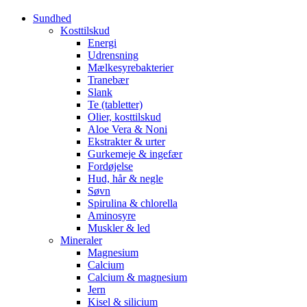
Sundhed
Kosttilskud
Energi
Udrensning
Mælkesyrebakterier
Tranebær
Slank
Te (tabletter)
Olier, kosttilskud
Aloe Vera & Noni
Ekstrakter & urter
Gurkemeje & ingefær
Fordøjelse
Hud, hår & negle
Søvn
Spirulina & chlorella
Aminosyre
Muskler & led
Mineraler
Magnesium
Calcium
Calcium & magnesium
Jern
Kisel & silicium