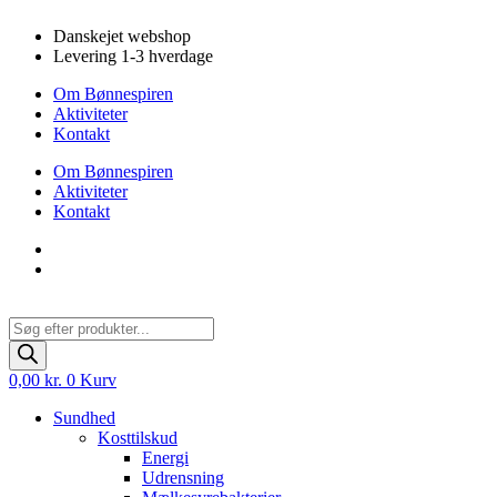
Videre
Danskejet webshop
til
Levering 1-3 hverdage
indhold
Om Bønnespiren
Aktiviteter
Kontakt
Om Bønnespiren
Aktiviteter
Kontakt
Products
search
0,00
kr.
0
Kurv
Sundhed
Kosttilskud
Energi
Udrensning