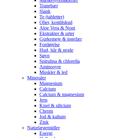
Mælkesyrebakterier
Tranebær
Slank
Te (tabletter)
Olier, kosttilskud
Aloe Vera & Noni
Ekstrakter & urter
Gurkemeje & ingefær
Fordøjelse
Hud, hår & negle
Søvn
Spirulina & chlorella
Aminosyre
Muskler & led
Mineraler
Magnesium
Calcium
Calcium & magnesium
Jern
Kisel & silicium
Chrom
Jod & kalium
Zink
Naturlægemidler
Energi