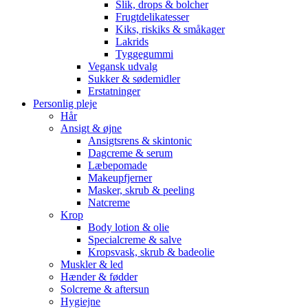
Slik, drops & bolcher
Frugtdelikatesser
Kiks, riskiks & småkager
Lakrids
Tyggegummi
Vegansk udvalg
Sukker & sødemidler
Erstatninger
Personlig pleje
Hår
Ansigt & øjne
Ansigtsrens & skintonic
Dagcreme & serum
Læbepomade
Makeupfjerner
Masker, skrub & peeling
Natcreme
Krop
Body lotion & olie
Specialcreme & salve
Kropsvask, skrub & badeolie
Muskler & led
Hænder & fødder
Solcreme & aftersun
Hygiejne