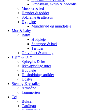
Kropsvask, skrub & badeolie
Muskler & led
Hænder & fødder
Solcreme & aftersun
Hygiejne
Mundskyld og mundpleje
Mor & baby
Baby
Hudpleje
Shampoo & bad
Tænder
Graviditet & amning
Hjem & DIY
Spireglas & frø
Ikke-spiselige urter
Hudpleje
Husholdningsartikler
Udstyr
Sten og Krystaller
Armbånd
Lommesten
Tøj
Bukser
Cardigan