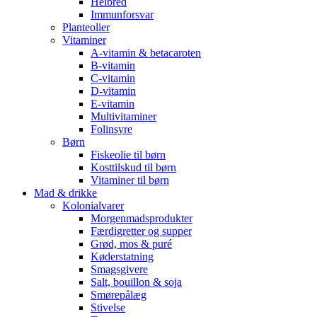
Helbred
Immunforsvar
Planteolier
Vitaminer
A-vitamin & betacaroten
B-vitamin
C-vitamin
D-vitamin
E-vitamin
Multivitaminer
Folinsyre
Børn
Fiskeolie til børn
Kosttilskud til børn
Vitaminer til børn
Mad & drikke
Kolonialvarer
Morgenmadsprodukter
Færdigretter og supper
Grød, mos & puré
Køderstatning
Smagsgivere
Salt, bouillon & soja
Smørepålæg
Stivelse