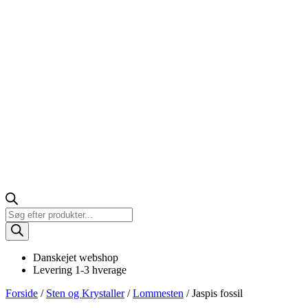
Products
search
Danskejet webshop
Levering 1-3 hverage
Forside
/
Sten og Krystaller
/
Lommesten
/ Jaspis fossil