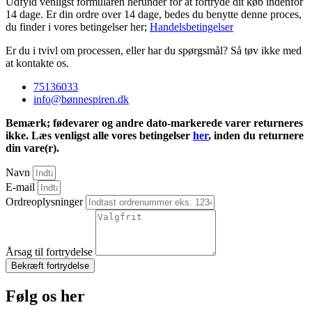
Udfyld venligst formularen herunder for at fortryde dit køb indenfor
14 dage. Er din ordre over 14 dage, bedes du benytte denne proces,
du finder i vores betingelser her;
Handelsbetingelser
Er du i tvivl om processen, eller har du spørgsmål? Så tøv ikke med
at kontakte os.
75136033
info@bønnespiren.dk
Bemærk; fødevarer og andre dato-markerede varer returneres
ikke. Læs venligst alle vores betingelser
her
, inden du returnere
din vare(r).
Navn
E-mail
Ordreoplysninger
Årsag til fortrydelse
Bekræft fortrydelse
Følg os her