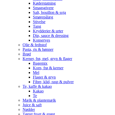
Køderstatning
Smagsgivere
Salt, bouillon & soja
Smørepålæg
Stivelse
Tang
Krydderier & urter
Dip, sauce & dressing
Konserves
Olie & fedtstof
Pasta, ris & bønner
Brød
Kerner, frø, mel, gryn & flager
Bagemix
Korn, frø & kerner
Mel
Flager & gryn
Fibre, klid, rasp & pulver
Te, kaffe & kakao
Kakao
Te
Mælk & plantemælk
Juice & saft
Nødder
Tørret frugt & grønt