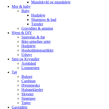
Mundskyld og mundpleje
Mor & baby
Baby
Hudpleje
Shampoo & bad
Tænder
Graviditet & amning
Hjem & DIY
Spireglas & frø
Ikke-spiselige urter
Hudpleje
Husholdningsartikler
Udstyr
Sten og Krystaller
Armbånd
Lommesten
Tøj
Bukser
Cardigan
Hjemmesko
Halstørklæder
Skjorter
Strømper
Trøjer
Gaveidéer