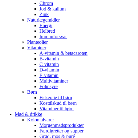
Chrom
Jod & kalium
Zink
Naturlægemidler
Energi
Helbred
Immunforsvar
Planteolier
Vitaminer
A-vitamin & betacaroten
B-vitamin
C-vitamin
D-vitamin
E-vitamin
Multivitaminer
Folinsyre
Børn
Fiskeolie til børn
Kosttilskud til børn
Vitaminer til børn
Mad & drikke
Kolonialvarer
Morgenmadsprodukter
Færdigretter og supper
Grød, mos & puré