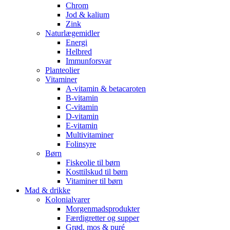
Chrom
Jod & kalium
Zink
Naturlægemidler
Energi
Helbred
Immunforsvar
Planteolier
Vitaminer
A-vitamin & betacaroten
B-vitamin
C-vitamin
D-vitamin
E-vitamin
Multivitaminer
Folinsyre
Børn
Fiskeolie til børn
Kosttilskud til børn
Vitaminer til børn
Mad & drikke
Kolonialvarer
Morgenmadsprodukter
Færdigretter og supper
Grød, mos & puré