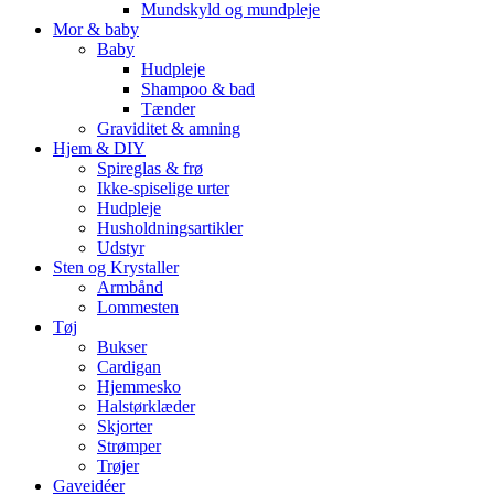
Mundskyld og mundpleje
Mor & baby
Baby
Hudpleje
Shampoo & bad
Tænder
Graviditet & amning
Hjem & DIY
Spireglas & frø
Ikke-spiselige urter
Hudpleje
Husholdningsartikler
Udstyr
Sten og Krystaller
Armbånd
Lommesten
Tøj
Bukser
Cardigan
Hjemmesko
Halstørklæder
Skjorter
Strømper
Trøjer
Gaveidéer