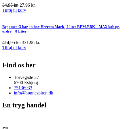
34,95
kr.
27,96
kr.
Tilføj til kurv
Regomeo Ø bag-in-box Herrens Mark | 2 liter BEMÆRK – MAX køb pr.
ordre – 8 Liter
414,95
kr.
331,96
kr.
Tilføj til kurv
Find os her
Torvegade 37
6700 Esbjerg
75136033
info@bønnespiren.dk
En tryg handel