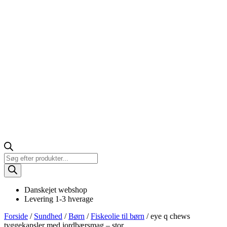
Products
search
Danskejet webshop
Levering 1-3 hverage
Forside
/
Sundhed
/
Børn
/
Fiskeolie til børn
/ eye q chews
tyggekapsler med jordbærsmag – stor