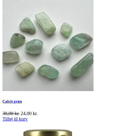
Calcit grøn
30,00
kr.
24,00
kr.
Tilføj til kurv