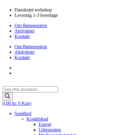
Videre
Danskejet webshop
til
Levering 1-3 hverdage
indhold
Om Bønnespiren
Aktiviteter
Kontakt
Om Bønnespiren
Aktiviteter
Kontakt
Products
search
0,00
kr.
0
Kurv
Sundhed
Kosttilskud
Energi
Udrensning