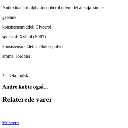
Antioxidant: d-alpha-tocopherol udvundet af
soja
bønner
gelatine
konsistensmiddel: Glycerol
sødestof: Xylitol (E967)
konsistensmiddel: Cellulosepulver
aroma: Jordbær
* = Økologisk
Andre købte også...
Relaterede varer
Melbærris