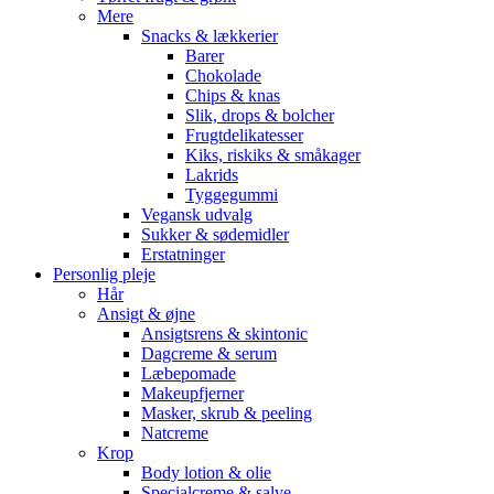
Mere
Snacks & lækkerier
Barer
Chokolade
Chips & knas
Slik, drops & bolcher
Frugtdelikatesser
Kiks, riskiks & småkager
Lakrids
Tyggegummi
Vegansk udvalg
Sukker & sødemidler
Erstatninger
Personlig pleje
Hår
Ansigt & øjne
Ansigtsrens & skintonic
Dagcreme & serum
Læbepomade
Makeupfjerner
Masker, skrub & peeling
Natcreme
Krop
Body lotion & olie
Specialcreme & salve