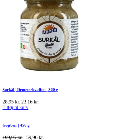
Surkål | Demeterkvalitet | 360 g
28,95
kr.
23,16
kr.
Tilføj til kurv
Gojibær | 450 g
199,95
kr.
159,96
kr.