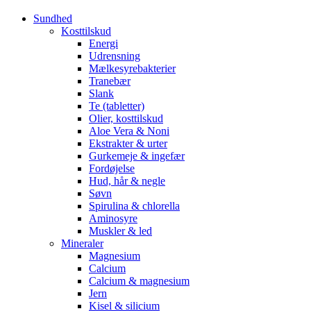
Sundhed
Kosttilskud
Energi
Udrensning
Mælkesyrebakterier
Tranebær
Slank
Te (tabletter)
Olier, kosttilskud
Aloe Vera & Noni
Ekstrakter & urter
Gurkemeje & ingefær
Fordøjelse
Hud, hår & negle
Søvn
Spirulina & chlorella
Aminosyre
Muskler & led
Mineraler
Magnesium
Calcium
Calcium & magnesium
Jern
Kisel & silicium