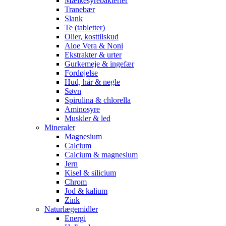
Mælkesyrebakterier
Tranebær
Slank
Te (tabletter)
Olier, kosttilskud
Aloe Vera & Noni
Ekstrakter & urter
Gurkemeje & ingefær
Fordøjelse
Hud, hår & negle
Søvn
Spirulina & chlorella
Aminosyre
Muskler & led
Mineraler
Magnesium
Calcium
Calcium & magnesium
Jern
Kisel & silicium
Chrom
Jod & kalium
Zink
Naturlægemidler
Energi