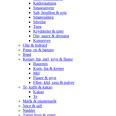
Køderstatning
Smagsgivere
Salt, bouillon & soja
Smørepålæg
Stivelse
Tang
Krydderier & urter
Dip, sauce & dressing
Konserves
Olie & fedtstof
Pasta, ris & bønner
Brød
Kerner, frø, mel, gryn & flager
Bagemix
Korn, frø & kerner
Mel
Flager & gryn
Fibre, klid, rasp & pulver
Te, kaffe & kakao
Kakao
Te
Mælk & plantemælk
Juice & saft
Nødder
Tørret frugt & grønt