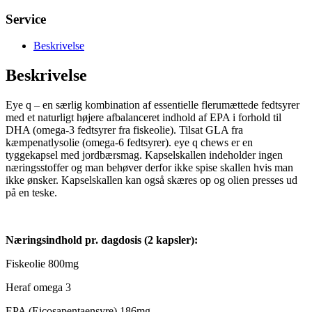
Service
Beskrivelse
Beskrivelse
Eye q – en særlig kombination af essentielle flerumættede fedtsyrer
med et naturligt højere afbalanceret indhold af EPA i forhold til
DHA (omega-3 fedtsyrer fra fiskeolie). Tilsat GLA fra
kæmpenatlysolie (omega-6 fedtsyrer). eye q chews er en
tyggekapsel med jordbærsmag. Kapselskallen indeholder ingen
næringsstoffer og man behøver derfor ikke spise skallen hvis man
ikke ønsker. Kapselskallen kan også skæres op og olien presses ud
på en teske.
Næringsindhold pr. dagdosis (2 kapsler):
Fiskeolie 800mg
Heraf omega 3
EPA (Eicosapentaensyre) 186mg