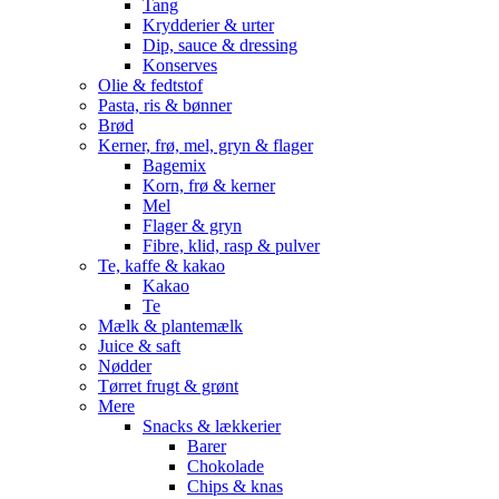
Tang
Krydderier & urter
Dip, sauce & dressing
Konserves
Olie & fedtstof
Pasta, ris & bønner
Brød
Kerner, frø, mel, gryn & flager
Bagemix
Korn, frø & kerner
Mel
Flager & gryn
Fibre, klid, rasp & pulver
Te, kaffe & kakao
Kakao
Te
Mælk & plantemælk
Juice & saft
Nødder
Tørret frugt & grønt
Mere
Snacks & lækkerier
Barer
Chokolade
Chips & knas