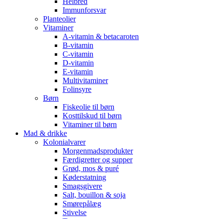
Helbred
Immunforsvar
Planteolier
Vitaminer
A-vitamin & betacaroten
B-vitamin
C-vitamin
D-vitamin
E-vitamin
Multivitaminer
Folinsyre
Børn
Fiskeolie til børn
Kosttilskud til børn
Vitaminer til børn
Mad & drikke
Kolonialvarer
Morgenmadsprodukter
Færdigretter og supper
Grød, mos & puré
Køderstatning
Smagsgivere
Salt, bouillon & soja
Smørepålæg
Stivelse