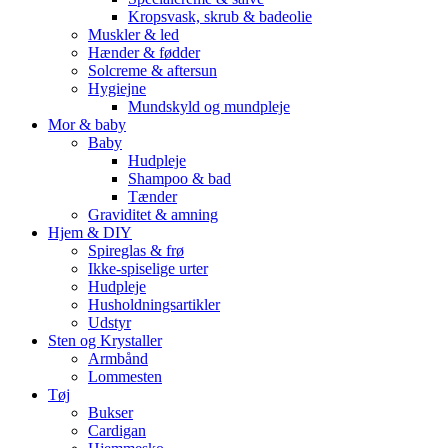
Kropsvask, skrub & badeolie
Muskler & led
Hænder & fødder
Solcreme & aftersun
Hygiejne
Mundskyld og mundpleje
Mor & baby
Baby
Hudpleje
Shampoo & bad
Tænder
Graviditet & amning
Hjem & DIY
Spireglas & frø
Ikke-spiselige urter
Hudpleje
Husholdningsartikler
Udstyr
Sten og Krystaller
Armbånd
Lommesten
Tøj
Bukser
Cardigan