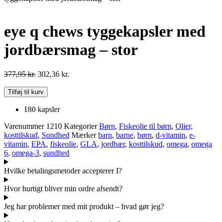
eye q chews tyggekapsler med
jordbærsmag – stor
377,95
kr.
302,36
kr.
eye
Tilføj til kurv
q
chews
180 kapsler
tyggekapsler
med
Varenummer
1210
Kategorier
Børn
,
Fiskeolie til børn
,
Olier,
jordbærsmag
kosttilskud
,
Sundhed
Mærker
barn
,
barne
,
børn
,
d-vitamin
,
e-
-
vitamin
,
EPA
,
fiskeolie
,
GLA
,
jordbær
,
kosttilskud
,
omega
,
omega
stor
6
,
omega-3
,
sundhed
antal
Hvilke betalingsmetoder accepterer I?
Hvor hurtigt bliver min ordre afsendt?
Jeg har problemer med mit produkt – hvad gør jeg?