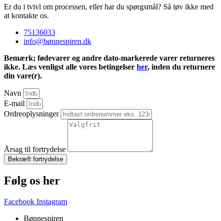
Er du i tvivl om processen, eller har du spørgsmål? Så tøv ikke med
at kontakte os.
75136033
info@bønnespiren.dk
Bemærk; fødevarer og andre dato-markerede varer returneres
ikke. Læs venligst alle vores betingelser
her
, inden du returnere
din vare(r).
Navn
E-mail
Ordreoplysninger
Årsag til fortrydelse
Bekræft fortrydelse
Følg os her
Facebook
Instagram
Bønnespiren