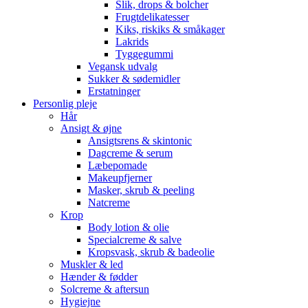
Slik, drops & bolcher
Frugtdelikatesser
Kiks, riskiks & småkager
Lakrids
Tyggegummi
Vegansk udvalg
Sukker & sødemidler
Erstatninger
Personlig pleje
Hår
Ansigt & øjne
Ansigtsrens & skintonic
Dagcreme & serum
Læbepomade
Makeupfjerner
Masker, skrub & peeling
Natcreme
Krop
Body lotion & olie
Specialcreme & salve
Kropsvask, skrub & badeolie
Muskler & led
Hænder & fødder
Solcreme & aftersun
Hygiejne