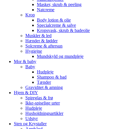
Masker, skrub & peeling
Natcreme
Krop
Body lotion & olie
Specialcreme & salve
Kropsvask, skrub & badeolie
Muskler & led
Hænder & fødder
Solcreme & aftersun
Hygiejne
Mundskyld og mundpleje
Mor & baby
Baby
Hudpleje
Shampoo & bad
Tænder
Graviditet & amning
Hjem & DIY
Spireglas & frø
Ikke-spiselige urter
Hudpleje
Husholdningsartikler
Udstyr
Sten og Krystaller
Armbånd