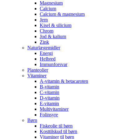
Magnesium
Calcium
Calcium & magnesium
Jern
Kisel & silicium
Chrom
Jod & kalium
Zink
Naturlægemidler
Energi
Helbred
Immunforsvar
Planteolier
Vitaminer
A-vitamin & betacaroten
B-vitamin
C-vitamin
D-vitamin
E-vitamin
Multivitaminer
Folinsyre
Børn
Fiskeolie til børn
Kosttilskud til børn
Vitaminer til børn