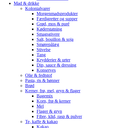
Mad & drikke
Kolonialvarer
Morgenmadsprodukter
Færdigretter og supper
Grød, mos & puré
Køderstatning
Smagsgivere
Salt, bouillon & soja
Smørepålæg
Stivelse
Tang
Krydderier & urter
Dip, sauce & dressing
Konserves
Olie & fedtstof
Pasta, ris & bønner
Brød
Kerner, frø, mel, gryn & flager
Bagemix
Korn, frø & kerner
Mel
Flager & gryn
Fibre, klid, rasp & pulver
Te, kaffe & kakao
Kakao