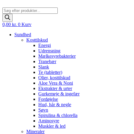
Products
search
0,00
kr.
0
Kurv
Sundhed
Kosttilskud
Energi
Udrensning
Mælkesyrebakterier
Tranebær
Slank
Te (tabletter)
Olier, kosttilskud
Aloe Vera & Noni
Ekstrakter & urter
Gurkemeje & ingefær
Fordøjelse
Hud, hår & negle
Søvn
Spirulina & chlorella
Aminosyre
Muskler & led
Mineraler