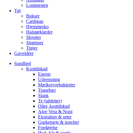
Lommesten
Tøj
Bukser
Cardigan
Hjemmesko
Halstørklæder
Skjorter
Strømper
Trøjer
Gaveidéer
Sundhed
Kosttilskud
Energi
Udrensning
Mælkesyrebakterier
Tranebær
Slank
Te (tabletter)
Olier, kosttilskud
Aloe Vera & Noni
Ekstrakter & urter
Gurkemeje & ingefær
Fordøjelse
Hud, hår & negle