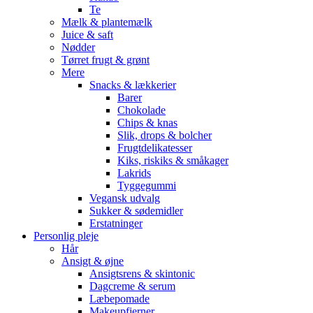
Te
Mælk & plantemælk
Juice & saft
Nødder
Tørret frugt & grønt
Mere
Snacks & lækkerier
Barer
Chokolade
Chips & knas
Slik, drops & bolcher
Frugtdelikatesser
Kiks, riskiks & småkager
Lakrids
Tyggegummi
Vegansk udvalg
Sukker & sødemidler
Erstatninger
Personlig pleje
Hår
Ansigt & øjne
Ansigtsrens & skintonic
Dagcreme & serum
Læbepomade
Makeupfjerner