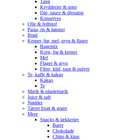
Tang
Krydderier & urter
Dip, sauce & dressing
Konserves
Olie & fedtstof
Pasta, ris & bønner
Brød
Kerner, frø, mel, gryn & flager
Bagemix
Korn, frø & kerner
Mel
Flager & gryn
Fibre, klid, rasp & pulver
Te, kaffe & kakao
Kakao
Te
Mælk & plantemælk
Juice & saft
Nødder
Tørret frugt & grønt
Mere
Snacks & lækkerier
Barer
Chokolade
Chips & knas