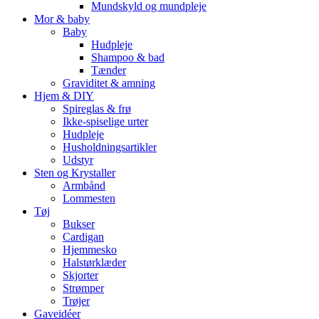
Mundskyld og mundpleje
Mor & baby
Baby
Hudpleje
Shampoo & bad
Tænder
Graviditet & amning
Hjem & DIY
Spireglas & frø
Ikke-spiselige urter
Hudpleje
Husholdningsartikler
Udstyr
Sten og Krystaller
Armbånd
Lommesten
Tøj
Bukser
Cardigan
Hjemmesko
Halstørklæder
Skjorter
Strømper
Trøjer
Gaveidéer