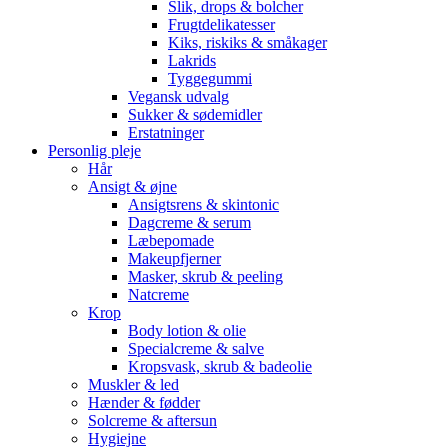
Slik, drops & bolcher
Frugtdelikatesser
Kiks, riskiks & småkager
Lakrids
Tyggegummi
Vegansk udvalg
Sukker & sødemidler
Erstatninger
Personlig pleje
Hår
Ansigt & øjne
Ansigtsrens & skintonic
Dagcreme & serum
Læbepomade
Makeupfjerner
Masker, skrub & peeling
Natcreme
Krop
Body lotion & olie
Specialcreme & salve
Kropsvask, skrub & badeolie
Muskler & led
Hænder & fødder
Solcreme & aftersun
Hygiejne