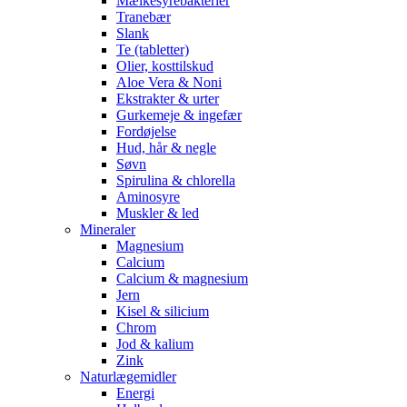
Mælkesyrebakterier
Tranebær
Slank
Te (tabletter)
Olier, kosttilskud
Aloe Vera & Noni
Ekstrakter & urter
Gurkemeje & ingefær
Fordøjelse
Hud, hår & negle
Søvn
Spirulina & chlorella
Aminosyre
Muskler & led
Mineraler
Magnesium
Calcium
Calcium & magnesium
Jern
Kisel & silicium
Chrom
Jod & kalium
Zink
Naturlægemidler
Energi