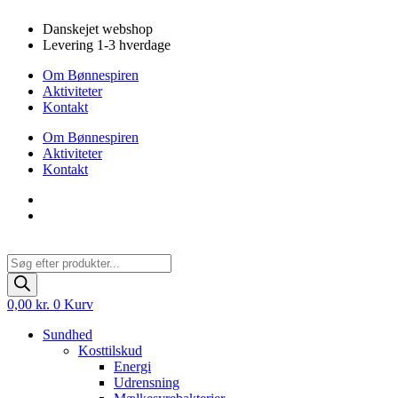
Videre
Danskejet webshop
til
Levering 1-3 hverdage
indhold
Om Bønnespiren
Aktiviteter
Kontakt
Om Bønnespiren
Aktiviteter
Kontakt
Products
search
0,00
kr.
0
Kurv
Sundhed
Kosttilskud
Energi
Udrensning