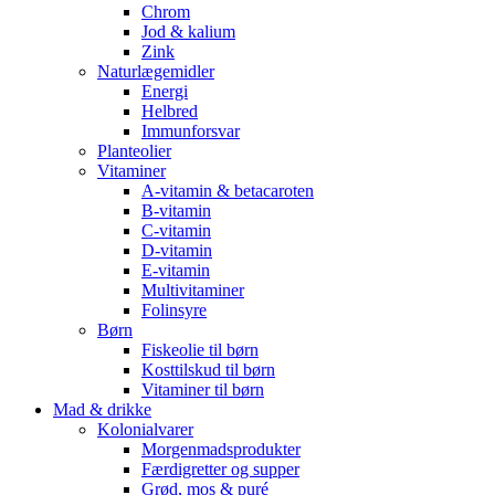
Chrom
Jod & kalium
Zink
Naturlægemidler
Energi
Helbred
Immunforsvar
Planteolier
Vitaminer
A-vitamin & betacaroten
B-vitamin
C-vitamin
D-vitamin
E-vitamin
Multivitaminer
Folinsyre
Børn
Fiskeolie til børn
Kosttilskud til børn
Vitaminer til børn
Mad & drikke
Kolonialvarer
Morgenmadsprodukter
Færdigretter og supper
Grød, mos & puré