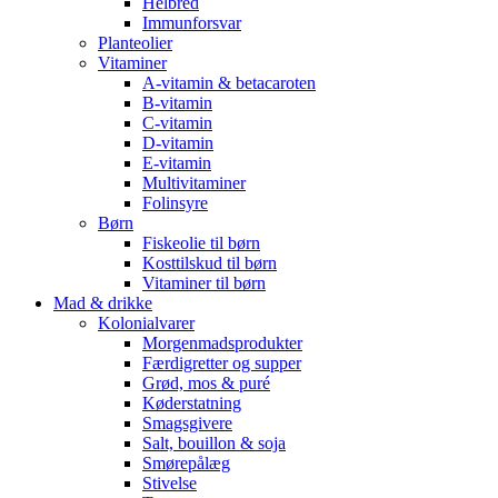
Helbred
Immunforsvar
Planteolier
Vitaminer
A-vitamin & betacaroten
B-vitamin
C-vitamin
D-vitamin
E-vitamin
Multivitaminer
Folinsyre
Børn
Fiskeolie til børn
Kosttilskud til børn
Vitaminer til børn
Mad & drikke
Kolonialvarer
Morgenmadsprodukter
Færdigretter og supper
Grød, mos & puré
Køderstatning
Smagsgivere
Salt, bouillon & soja
Smørepålæg
Stivelse