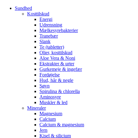
Sundhed
Kosttilskud
Energi
Udrensning
Mælkesyrebakterier
Tranebær
Slank
Te (tabletter)
Olier, kosttilskud
Aloe Vera & Noni
Ekstrakter & urter
Gurkemeje & ingefær
Fordøjelse
Hud, hår & negle
Søvn
Spirulina & chlorella
Aminosyre
Muskler & led
Mineraler
Magnesium
Calcium
Calcium & magnesium
Jern
Kisel & silicium