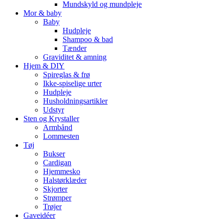
Mundskyld og mundpleje
Mor & baby
Baby
Hudpleje
Shampoo & bad
Tænder
Graviditet & amning
Hjem & DIY
Spireglas & frø
Ikke-spiselige urter
Hudpleje
Husholdningsartikler
Udstyr
Sten og Krystaller
Armbånd
Lommesten
Tøj
Bukser
Cardigan
Hjemmesko
Halstørklæder
Skjorter
Strømper
Trøjer
Gaveidéer