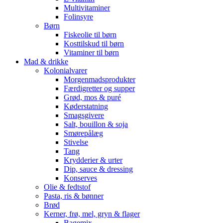
Multivitaminer
Folinsyre
Børn
Fiskeolie til børn
Kosttilskud til børn
Vitaminer til børn
Mad & drikke
Kolonialvarer
Morgenmadsprodukter
Færdigretter og supper
Grød, mos & puré
Køderstatning
Smagsgivere
Salt, bouillon & soja
Smørepålæg
Stivelse
Tang
Krydderier & urter
Dip, sauce & dressing
Konserves
Olie & fedtstof
Pasta, ris & bønner
Brød
Kerner, frø, mel, gryn & flager
Bagemix