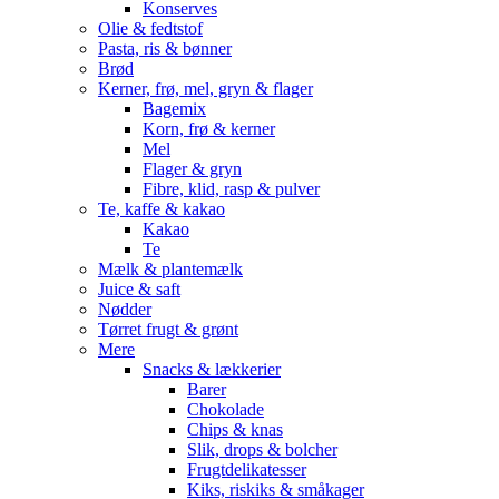
Konserves
Olie & fedtstof
Pasta, ris & bønner
Brød
Kerner, frø, mel, gryn & flager
Bagemix
Korn, frø & kerner
Mel
Flager & gryn
Fibre, klid, rasp & pulver
Te, kaffe & kakao
Kakao
Te
Mælk & plantemælk
Juice & saft
Nødder
Tørret frugt & grønt
Mere
Snacks & lækkerier
Barer
Chokolade
Chips & knas
Slik, drops & bolcher
Frugtdelikatesser
Kiks, riskiks & småkager