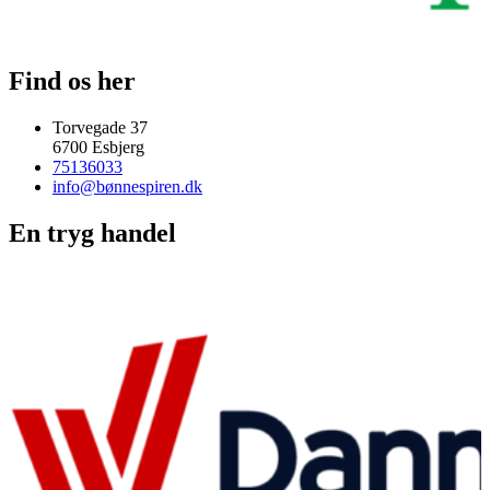
Find os her
Torvegade 37
6700 Esbjerg
75136033
info@bønnespiren.dk
En tryg handel