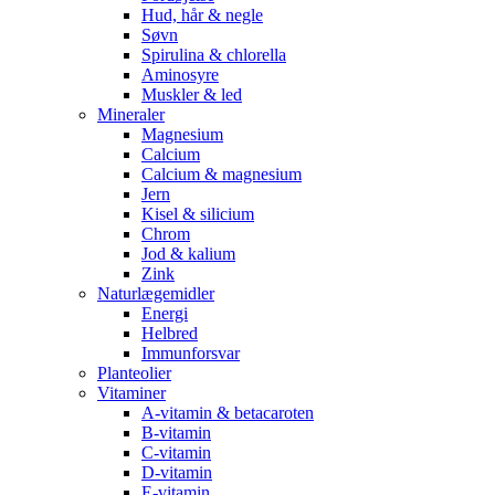
Hud, hår & negle
Søvn
Spirulina & chlorella
Aminosyre
Muskler & led
Mineraler
Magnesium
Calcium
Calcium & magnesium
Jern
Kisel & silicium
Chrom
Jod & kalium
Zink
Naturlægemidler
Energi
Helbred
Immunforsvar
Planteolier
Vitaminer
A-vitamin & betacaroten
B-vitamin
C-vitamin
D-vitamin
E-vitamin