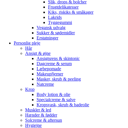
Slik, drops & bolcher
Frugtdelikatesser
Kiks, riskiks & småkager
Lakrids
Tyggegummi
Vegansk udvalg
Sukker & sødemidler
Erstatninger
Personlig pleje
Hår
Ansigt & øjne
Ansigtsrens & skintonic
Dagcreme & serum
Læbepomade
Makeupfjerner
Masker, skrub & peeling
Natcreme
Krop
Body lotion & olie
Specialcreme & salve
Kropsvask, skrub & badeolie
Muskler & led
Hænder & fødder
Solcreme & aftersun
Hygiejne