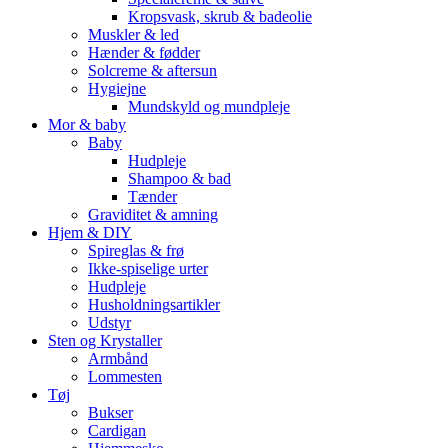
Kropsvask, skrub & badeolie
Muskler & led
Hænder & fødder
Solcreme & aftersun
Hygiejne
Mundskyld og mundpleje
Mor & baby
Baby
Hudpleje
Shampoo & bad
Tænder
Graviditet & amning
Hjem & DIY
Spireglas & frø
Ikke-spiselige urter
Hudpleje
Husholdningsartikler
Udstyr
Sten og Krystaller
Armbånd
Lommesten
Tøj
Bukser
Cardigan