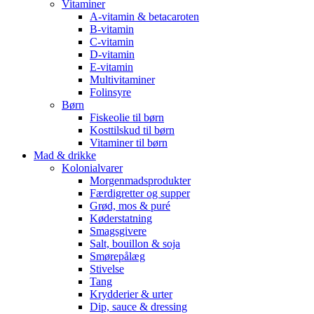
Vitaminer
A-vitamin & betacaroten
B-vitamin
C-vitamin
D-vitamin
E-vitamin
Multivitaminer
Folinsyre
Børn
Fiskeolie til børn
Kosttilskud til børn
Vitaminer til børn
Mad & drikke
Kolonialvarer
Morgenmadsprodukter
Færdigretter og supper
Grød, mos & puré
Køderstatning
Smagsgivere
Salt, bouillon & soja
Smørepålæg
Stivelse
Tang
Krydderier & urter
Dip, sauce & dressing