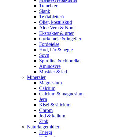
Mælkesyrebakterier
Tranebær
Slank
Te (tabletter)
Olier, kosttilskud
Aloe Vera & Noni
Ekstrakter & urter
Gurkemeje & ingefær
Fordøjelse
Hud, hår & negle
Søvn
Spirulina & chlorella
Aminosyre
Muskler & led
Mineraler
Magnesium
Calcium
Calcium & magnesium
Jern
Kisel & silicium
Chrom
Jod & kalium
Zink
Naturlægemidler
Energi