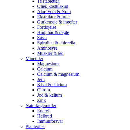
Te (tabletter)
Olier, kosttilskud
Aloe Vera & Noni
Ekstrakter & urter
Gurkemeje & ingefær
Fordøjelse
Hud, hår & negle
Søvn
Spirulina & chlorella
Aminosyre
Muskler & led
Mineraler
Magnesium
Calcium
Calcium & magnesium
Jern
Kisel & silicium
Chrom
Jod & kalium
Zink
Naturlægemidler
Energi
Helbred
Immunforsvar
Planteolier