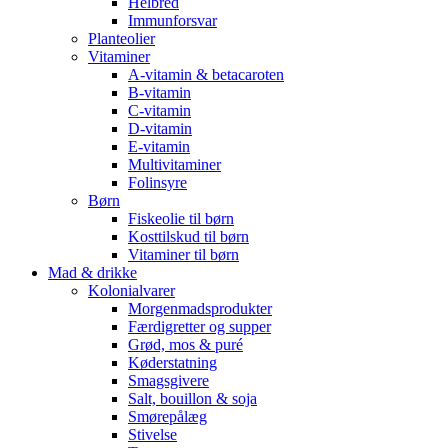
Helbred
Immunforsvar
Planteolier
Vitaminer
A-vitamin & betacaroten
B-vitamin
C-vitamin
D-vitamin
E-vitamin
Multivitaminer
Folinsyre
Børn
Fiskeolie til børn
Kosttilskud til børn
Vitaminer til børn
Mad & drikke
Kolonialvarer
Morgenmadsprodukter
Færdigretter og supper
Grød, mos & puré
Køderstatning
Smagsgivere
Salt, bouillon & soja
Smørepålæg
Stivelse