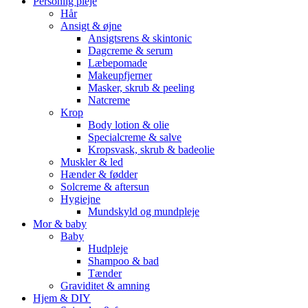
Personlig pleje
Hår
Ansigt & øjne
Ansigtsrens & skintonic
Dagcreme & serum
Læbepomade
Makeupfjerner
Masker, skrub & peeling
Natcreme
Krop
Body lotion & olie
Specialcreme & salve
Kropsvask, skrub & badeolie
Muskler & led
Hænder & fødder
Solcreme & aftersun
Hygiejne
Mundskyld og mundpleje
Mor & baby
Baby
Hudpleje
Shampoo & bad
Tænder
Graviditet & amning
Hjem & DIY