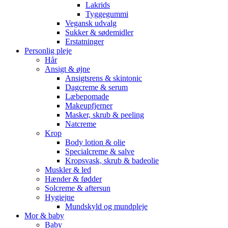
Lakrids
Tyggegummi
Vegansk udvalg
Sukker & sødemidler
Erstatninger
Personlig pleje
Hår
Ansigt & øjne
Ansigtsrens & skintonic
Dagcreme & serum
Læbepomade
Makeupfjerner
Masker, skrub & peeling
Natcreme
Krop
Body lotion & olie
Specialcreme & salve
Kropsvask, skrub & badeolie
Muskler & led
Hænder & fødder
Solcreme & aftersun
Hygiejne
Mundskyld og mundpleje
Mor & baby
Baby