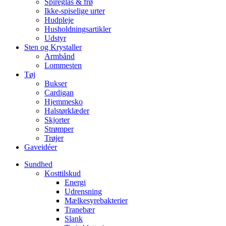
Spireglas & frø
Ikke-spiselige urter
Hudpleje
Husholdningsartikler
Udstyr
Sten og Krystaller
Armbånd
Lommesten
Tøj
Bukser
Cardigan
Hjemmesko
Halstørklæder
Skjorter
Strømper
Trøjer
Gaveidéer
Sundhed
Kosttilskud
Energi
Udrensning
Mælkesyrebakterier
Tranebær
Slank