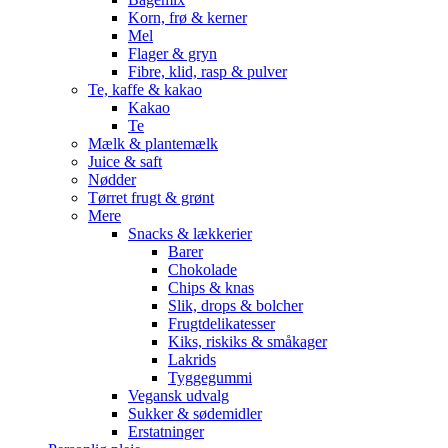
Korn, frø & kerner
Mel
Flager & gryn
Fibre, klid, rasp & pulver
Te, kaffe & kakao
Kakao
Te
Mælk & plantemælk
Juice & saft
Nødder
Tørret frugt & grønt
Mere
Snacks & lækkerier
Barer
Chokolade
Chips & knas
Slik, drops & bolcher
Frugtdelikatesser
Kiks, riskiks & småkager
Lakrids
Tyggegummi
Vegansk udvalg
Sukker & sødemidler
Erstatninger