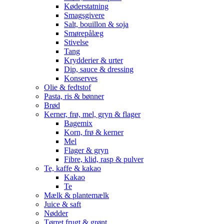
Køderstatning
Smagsgivere
Salt, bouillon & soja
Smørepålæg
Stivelse
Tang
Krydderier & urter
Dip, sauce & dressing
Konserves
Olie & fedtstof
Pasta, ris & bønner
Brød
Kerner, frø, mel, gryn & flager
Bagemix
Korn, frø & kerner
Mel
Flager & gryn
Fibre, klid, rasp & pulver
Te, kaffe & kakao
Kakao
Te
Mælk & plantemælk
Juice & saft
Nødder
Tørret frugt & grønt