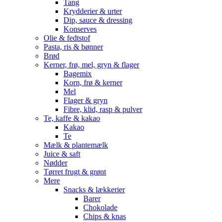
Tang
Krydderier & urter
Dip, sauce & dressing
Konserves
Olie & fedtstof
Pasta, ris & bønner
Brød
Kerner, frø, mel, gryn & flager
Bagemix
Korn, frø & kerner
Mel
Flager & gryn
Fibre, klid, rasp & pulver
Te, kaffe & kakao
Kakao
Te
Mælk & plantemælk
Juice & saft
Nødder
Tørret frugt & grønt
Mere
Snacks & lækkerier
Barer
Chokolade
Chips & knas