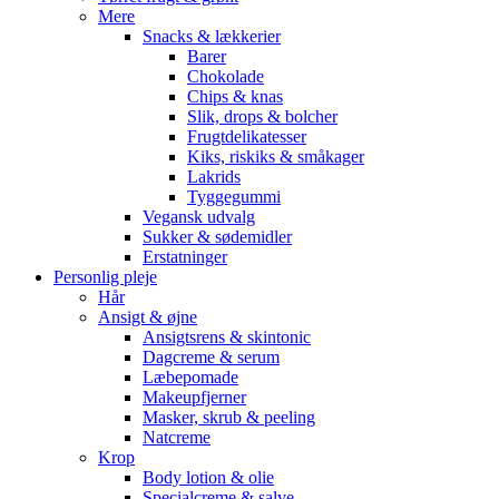
Mere
Snacks & lækkerier
Barer
Chokolade
Chips & knas
Slik, drops & bolcher
Frugtdelikatesser
Kiks, riskiks & småkager
Lakrids
Tyggegummi
Vegansk udvalg
Sukker & sødemidler
Erstatninger
Personlig pleje
Hår
Ansigt & øjne
Ansigtsrens & skintonic
Dagcreme & serum
Læbepomade
Makeupfjerner
Masker, skrub & peeling
Natcreme
Krop
Body lotion & olie
Specialcreme & salve