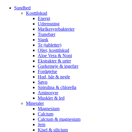
Sundhed
Kosttilskud
Energi
Udrensning
Mælkesyrebakterier
Tranebær
Slank
Te (tabletter)
Olier, kosttilskud
Aloe Vera & Noni
Ekstrakter & urter
Gurkemeje & ingefær
Fordøjelse
Hud, hår & negle
Søvn
Spirulina & chlorella
Aminosyre
Muskler & led
Mineraler
Magnesium
Calcium
Calcium & magnesium
Jern
Kisel & silicium