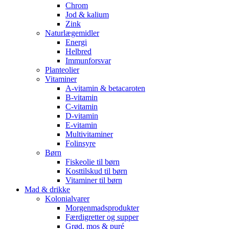
Chrom
Jod & kalium
Zink
Naturlægemidler
Energi
Helbred
Immunforsvar
Planteolier
Vitaminer
A-vitamin & betacaroten
B-vitamin
C-vitamin
D-vitamin
E-vitamin
Multivitaminer
Folinsyre
Børn
Fiskeolie til børn
Kosttilskud til børn
Vitaminer til børn
Mad & drikke
Kolonialvarer
Morgenmadsprodukter
Færdigretter og supper
Grød, mos & puré