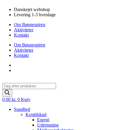
Videre
Danskejet webshop
til
Levering 1-3 hverdage
indhold
Om Bønnespiren
Aktiviteter
Kontakt
Om Bønnespiren
Aktiviteter
Kontakt
Products
search
0,00
kr.
0
Kurv
Sundhed
Kosttilskud
Energi
Udrensning