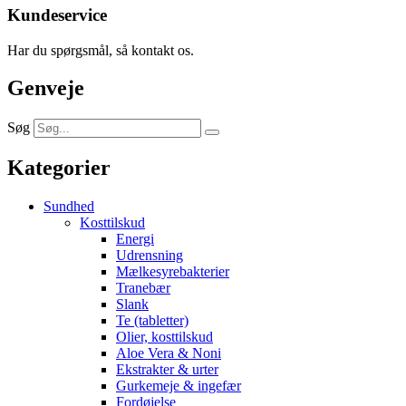
Kundeservice
Har du spørgsmål, så kontakt os.
Genveje
Søg
Kategorier
Sundhed
Kosttilskud
Energi
Udrensning
Mælkesyrebakterier
Tranebær
Slank
Te (tabletter)
Olier, kosttilskud
Aloe Vera & Noni
Ekstrakter & urter
Gurkemeje & ingefær
Fordøjelse