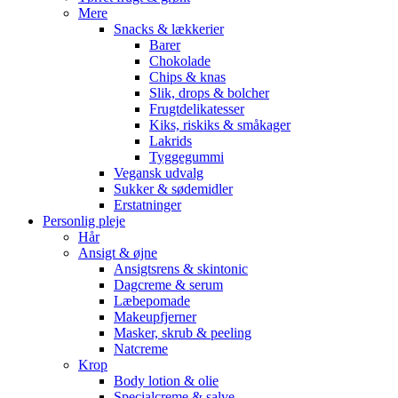
Mere
Snacks & lækkerier
Barer
Chokolade
Chips & knas
Slik, drops & bolcher
Frugtdelikatesser
Kiks, riskiks & småkager
Lakrids
Tyggegummi
Vegansk udvalg
Sukker & sødemidler
Erstatninger
Personlig pleje
Hår
Ansigt & øjne
Ansigtsrens & skintonic
Dagcreme & serum
Læbepomade
Makeupfjerner
Masker, skrub & peeling
Natcreme
Krop
Body lotion & olie
Specialcreme & salve