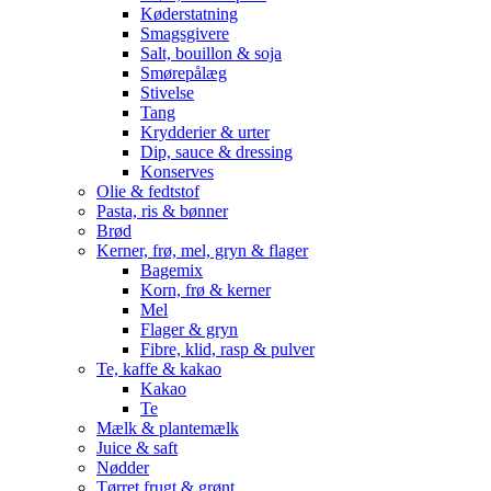
Køderstatning
Smagsgivere
Salt, bouillon & soja
Smørepålæg
Stivelse
Tang
Krydderier & urter
Dip, sauce & dressing
Konserves
Olie & fedtstof
Pasta, ris & bønner
Brød
Kerner, frø, mel, gryn & flager
Bagemix
Korn, frø & kerner
Mel
Flager & gryn
Fibre, klid, rasp & pulver
Te, kaffe & kakao
Kakao
Te
Mælk & plantemælk
Juice & saft
Nødder
Tørret frugt & grønt