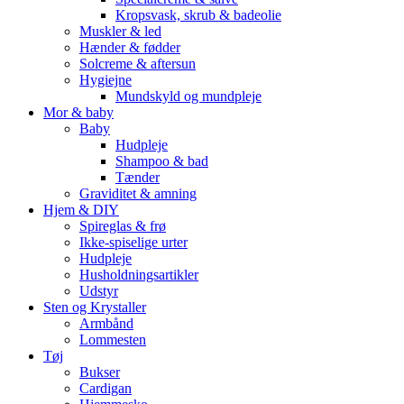
Kropsvask, skrub & badeolie
Muskler & led
Hænder & fødder
Solcreme & aftersun
Hygiejne
Mundskyld og mundpleje
Mor & baby
Baby
Hudpleje
Shampoo & bad
Tænder
Graviditet & amning
Hjem & DIY
Spireglas & frø
Ikke-spiselige urter
Hudpleje
Husholdningsartikler
Udstyr
Sten og Krystaller
Armbånd
Lommesten
Tøj
Bukser
Cardigan