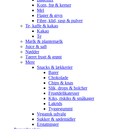
Korn, frø & kerner
Mel
Flager & gryn
Fibre, klid, rasp & pulver
Te, kaffe & kakao
Kakao
Te
Mælk & plantemælk
Juice & saft
Nødder
Tørret frugt & grønt
Mere
Snacks & lækkerier
Barer
Chokolade
Chips & knas
Slik, drops & bolcher
Frugtdelikatesser
Kiks, riskiks & småkager
Lakrids
Tyggegummi
Vegansk udvalg
Sukker & sødemidler
Erstatninger