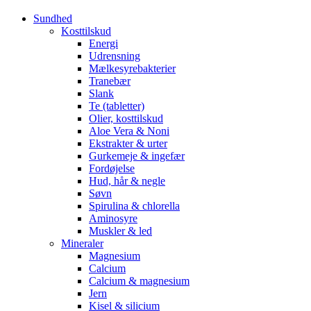
Sundhed
Kosttilskud
Energi
Udrensning
Mælkesyrebakterier
Tranebær
Slank
Te (tabletter)
Olier, kosttilskud
Aloe Vera & Noni
Ekstrakter & urter
Gurkemeje & ingefær
Fordøjelse
Hud, hår & negle
Søvn
Spirulina & chlorella
Aminosyre
Muskler & led
Mineraler
Magnesium
Calcium
Calcium & magnesium
Jern
Kisel & silicium