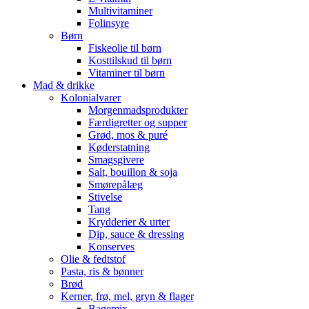
Multivitaminer
Folinsyre
Børn
Fiskeolie til børn
Kosttilskud til børn
Vitaminer til børn
Mad & drikke
Kolonialvarer
Morgenmadsprodukter
Færdigretter og supper
Grød, mos & puré
Køderstatning
Smagsgivere
Salt, bouillon & soja
Smørepålæg
Stivelse
Tang
Krydderier & urter
Dip, sauce & dressing
Konserves
Olie & fedtstof
Pasta, ris & bønner
Brød
Kerner, frø, mel, gryn & flager
Bagemix