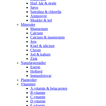
Hud, hår & negle
Søvn
Spirulina & chlorella
Aminosyre
Muskler & led
Mineraler
Magnesium
Calcium
Calcium & magnesium
Jern
Kisel & silicium
Chrom
Jod & kalium
Zink
Naturlægemidler
Energi
Helbred
Immunforsvar
Planteolier
Vitaminer
A-vitamin & betacaroten
B-vitamin
C-vitamin
D-vitamin
E-vitamin