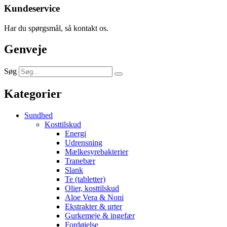
Kundeservice
Har du spørgsmål, så kontakt os.
Genveje
Søg
Kategorier
Sundhed
Kosttilskud
Energi
Udrensning
Mælkesyrebakterier
Tranebær
Slank
Te (tabletter)
Olier, kosttilskud
Aloe Vera & Noni
Ekstrakter & urter
Gurkemeje & ingefær
Fordøjelse