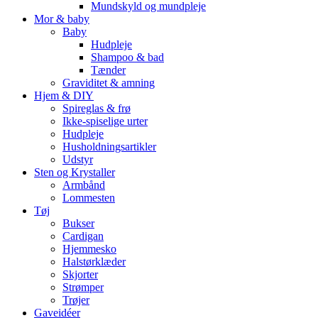
Mundskyld og mundpleje
Mor & baby
Baby
Hudpleje
Shampoo & bad
Tænder
Graviditet & amning
Hjem & DIY
Spireglas & frø
Ikke-spiselige urter
Hudpleje
Husholdningsartikler
Udstyr
Sten og Krystaller
Armbånd
Lommesten
Tøj
Bukser
Cardigan
Hjemmesko
Halstørklæder
Skjorter
Strømper
Trøjer
Gaveidéer