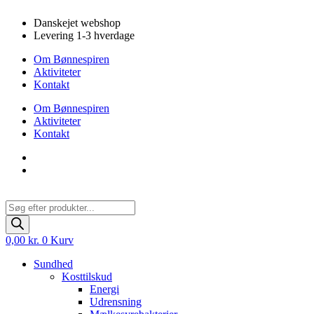
Videre
Danskejet webshop
til
Levering 1-3 hverdage
indhold
Om Bønnespiren
Aktiviteter
Kontakt
Om Bønnespiren
Aktiviteter
Kontakt
Products
search
0,00
kr.
0
Kurv
Sundhed
Kosttilskud
Energi
Udrensning