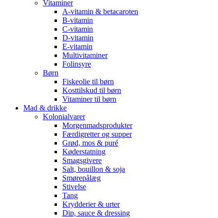
Vitaminer
A-vitamin & betacaroten
B-vitamin
C-vitamin
D-vitamin
E-vitamin
Multivitaminer
Folinsyre
Børn
Fiskeolie til børn
Kosttilskud til børn
Vitaminer til børn
Mad & drikke
Kolonialvarer
Morgenmadsprodukter
Færdigretter og supper
Grød, mos & puré
Køderstatning
Smagsgivere
Salt, bouillon & soja
Smørepålæg
Stivelse
Tang
Krydderier & urter
Dip, sauce & dressing