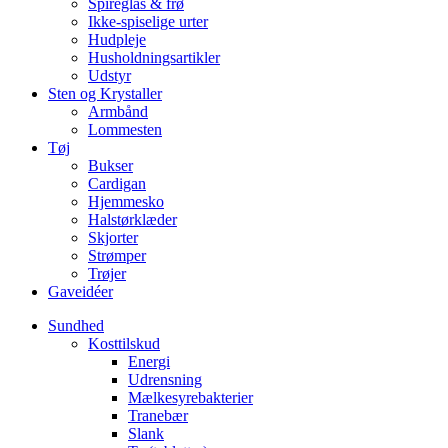
Spireglas & frø
Ikke-spiselige urter
Hudpleje
Husholdningsartikler
Udstyr
Sten og Krystaller
Armbånd
Lommesten
Tøj
Bukser
Cardigan
Hjemmesko
Halstørklæder
Skjorter
Strømper
Trøjer
Gaveidéer
Sundhed
Kosttilskud
Energi
Udrensning
Mælkesyrebakterier
Tranebær
Slank