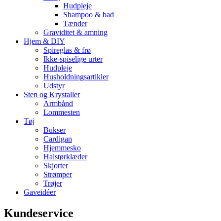
Hudpleje
Shampoo & bad
Tænder
Graviditet & amning
Hjem & DIY
Spireglas & frø
Ikke-spiselige urter
Hudpleje
Husholdningsartikler
Udstyr
Sten og Krystaller
Armbånd
Lommesten
Tøj
Bukser
Cardigan
Hjemmesko
Halstørklæder
Skjorter
Strømper
Trøjer
Gaveidéer
Kundeservice