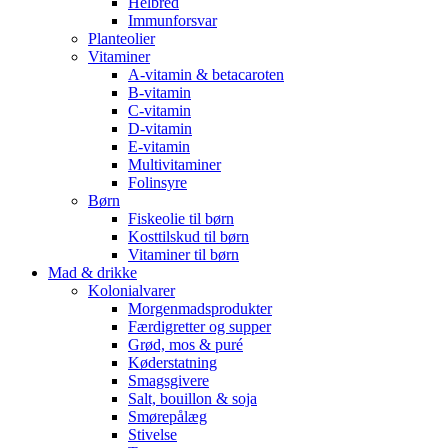
Helbred
Immunforsvar
Planteolier
Vitaminer
A-vitamin & betacaroten
B-vitamin
C-vitamin
D-vitamin
E-vitamin
Multivitaminer
Folinsyre
Børn
Fiskeolie til børn
Kosttilskud til børn
Vitaminer til børn
Mad & drikke
Kolonialvarer
Morgenmadsprodukter
Færdigretter og supper
Grød, mos & puré
Køderstatning
Smagsgivere
Salt, bouillon & soja
Smørepålæg
Stivelse