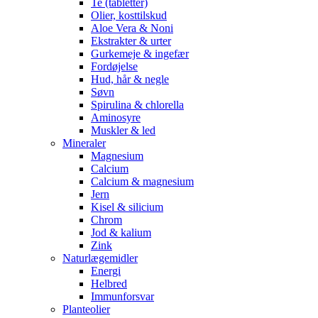
Te (tabletter)
Olier, kosttilskud
Aloe Vera & Noni
Ekstrakter & urter
Gurkemeje & ingefær
Fordøjelse
Hud, hår & negle
Søvn
Spirulina & chlorella
Aminosyre
Muskler & led
Mineraler
Magnesium
Calcium
Calcium & magnesium
Jern
Kisel & silicium
Chrom
Jod & kalium
Zink
Naturlægemidler
Energi
Helbred
Immunforsvar
Planteolier