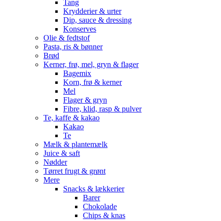
Tang
Krydderier & urter
Dip, sauce & dressing
Konserves
Olie & fedtstof
Pasta, ris & bønner
Brød
Kerner, frø, mel, gryn & flager
Bagemix
Korn, frø & kerner
Mel
Flager & gryn
Fibre, klid, rasp & pulver
Te, kaffe & kakao
Kakao
Te
Mælk & plantemælk
Juice & saft
Nødder
Tørret frugt & grønt
Mere
Snacks & lækkerier
Barer
Chokolade
Chips & knas