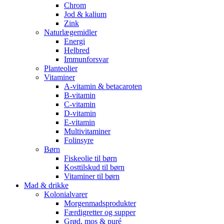
Chrom
Jod & kalium
Zink
Naturlægemidler
Energi
Helbred
Immunforsvar
Planteolier
Vitaminer
A-vitamin & betacaroten
B-vitamin
C-vitamin
D-vitamin
E-vitamin
Multivitaminer
Folinsyre
Børn
Fiskeolie til børn
Kosttilskud til børn
Vitaminer til børn
Mad & drikke
Kolonialvarer
Morgenmadsprodukter
Færdigretter og supper
Grød, mos & puré