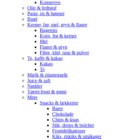
Konserves
Olie & fedtstof
Pasta, ris & bønner
Brød
Kerner, frø, mel, gryn & flager
Bagemix
Korn, frø & kerner
Mel
Flager & gryn
Fibre, klid, rasp & pulver
Te, kaffe & kakao
Kakao
Te
Mælk & plantemælk
Juice & saft
Nødder
Tørret frugt & grønt
Mere
Snacks & lækkerier
Barer
Chokolade
Chips & knas
Slik, drops & bolcher
Frugtdelikatesser
Kiks, riskiks & småkager