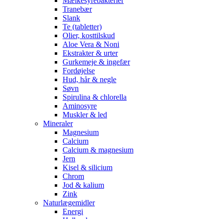
Mælkesyrebakterier
Tranebær
Slank
Te (tabletter)
Olier, kosttilskud
Aloe Vera & Noni
Ekstrakter & urter
Gurkemeje & ingefær
Fordøjelse
Hud, hår & negle
Søvn
Spirulina & chlorella
Aminosyre
Muskler & led
Mineraler
Magnesium
Calcium
Calcium & magnesium
Jern
Kisel & silicium
Chrom
Jod & kalium
Zink
Naturlægemidler
Energi