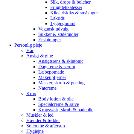
Slik, drops & bolcher
Frugtdelikatesser
Kiks, riskiks & småkager
Lakrids
Tyggegummi
Vegansk udvalg
Sukker & sødemidler
Erstatninger
Personlig pleje
Hår
Ansigt & øjne
Ansigtsrens & skintonic
Dagcreme & serum
Læbepomade
Makeupfjerner
Masker, skrub & peeling
Natcreme
Krop
Body lotion & olie
Specialcreme & salve
Kropsvask, skrub & badeolie
Muskler & led
Hænder & fødder
Solcreme & aftersun
Hygiejne