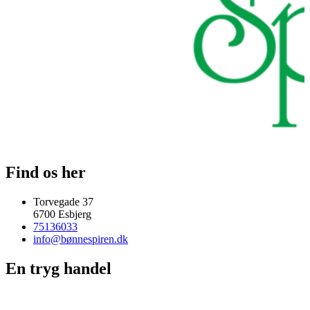
Find os her
Torvegade 37
6700 Esbjerg
75136033
info@bønnespiren.dk
En tryg handel