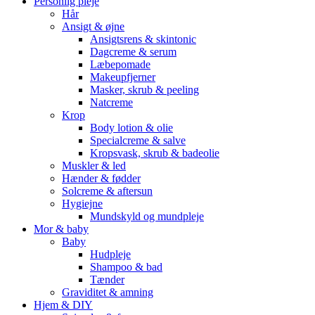
Personlig pleje
Hår
Ansigt & øjne
Ansigtsrens & skintonic
Dagcreme & serum
Læbepomade
Makeupfjerner
Masker, skrub & peeling
Natcreme
Krop
Body lotion & olie
Specialcreme & salve
Kropsvask, skrub & badeolie
Muskler & led
Hænder & fødder
Solcreme & aftersun
Hygiejne
Mundskyld og mundpleje
Mor & baby
Baby
Hudpleje
Shampoo & bad
Tænder
Graviditet & amning
Hjem & DIY