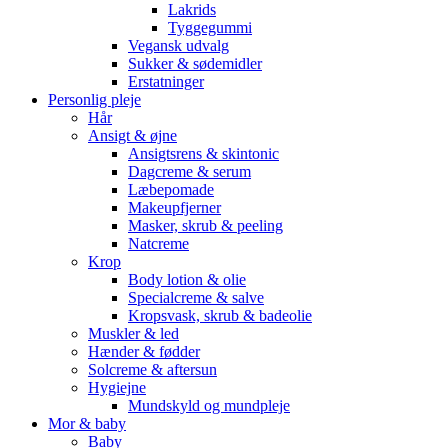
Lakrids
Tyggegummi
Vegansk udvalg
Sukker & sødemidler
Erstatninger
Personlig pleje
Hår
Ansigt & øjne
Ansigtsrens & skintonic
Dagcreme & serum
Læbepomade
Makeupfjerner
Masker, skrub & peeling
Natcreme
Krop
Body lotion & olie
Specialcreme & salve
Kropsvask, skrub & badeolie
Muskler & led
Hænder & fødder
Solcreme & aftersun
Hygiejne
Mundskyld og mundpleje
Mor & baby
Baby