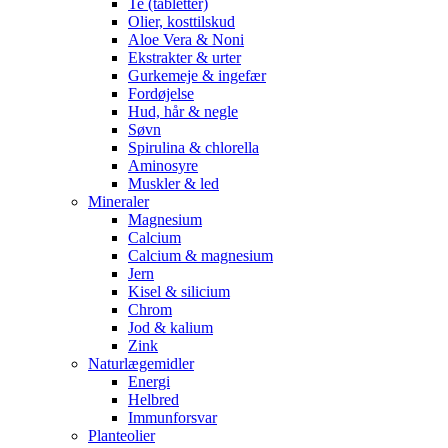
Te (tabletter)
Olier, kosttilskud
Aloe Vera & Noni
Ekstrakter & urter
Gurkemeje & ingefær
Fordøjelse
Hud, hår & negle
Søvn
Spirulina & chlorella
Aminosyre
Muskler & led
Mineraler
Magnesium
Calcium
Calcium & magnesium
Jern
Kisel & silicium
Chrom
Jod & kalium
Zink
Naturlægemidler
Energi
Helbred
Immunforsvar
Planteolier