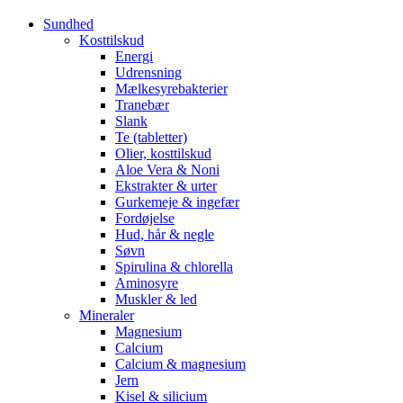
Sundhed
Kosttilskud
Energi
Udrensning
Mælkesyrebakterier
Tranebær
Slank
Te (tabletter)
Olier, kosttilskud
Aloe Vera & Noni
Ekstrakter & urter
Gurkemeje & ingefær
Fordøjelse
Hud, hår & negle
Søvn
Spirulina & chlorella
Aminosyre
Muskler & led
Mineraler
Magnesium
Calcium
Calcium & magnesium
Jern
Kisel & silicium