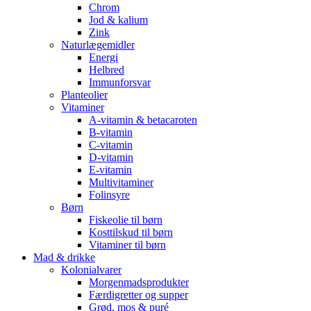
Chrom
Jod & kalium
Zink
Naturlægemidler
Energi
Helbred
Immunforsvar
Planteolier
Vitaminer
A-vitamin & betacaroten
B-vitamin
C-vitamin
D-vitamin
E-vitamin
Multivitaminer
Folinsyre
Børn
Fiskeolie til børn
Kosttilskud til børn
Vitaminer til børn
Mad & drikke
Kolonialvarer
Morgenmadsprodukter
Færdigretter og supper
Grød, mos & puré