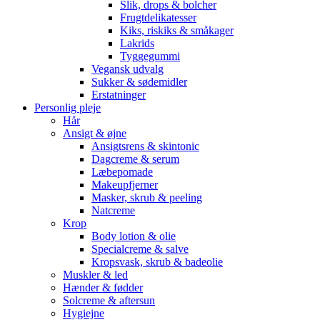
Slik, drops & bolcher
Frugtdelikatesser
Kiks, riskiks & småkager
Lakrids
Tyggegummi
Vegansk udvalg
Sukker & sødemidler
Erstatninger
Personlig pleje
Hår
Ansigt & øjne
Ansigtsrens & skintonic
Dagcreme & serum
Læbepomade
Makeupfjerner
Masker, skrub & peeling
Natcreme
Krop
Body lotion & olie
Specialcreme & salve
Kropsvask, skrub & badeolie
Muskler & led
Hænder & fødder
Solcreme & aftersun
Hygiejne