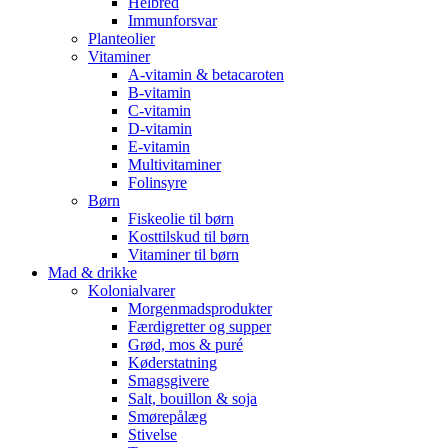
Helbred
Immunforsvar
Planteolier
Vitaminer
A-vitamin & betacaroten
B-vitamin
C-vitamin
D-vitamin
E-vitamin
Multivitaminer
Folinsyre
Børn
Fiskeolie til børn
Kosttilskud til børn
Vitaminer til børn
Mad & drikke
Kolonialvarer
Morgenmadsprodukter
Færdigretter og supper
Grød, mos & puré
Køderstatning
Smagsgivere
Salt, bouillon & soja
Smørepålæg
Stivelse