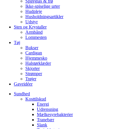
Spireglas & frø
Ikke-spiselige urter
Hudpleje
Husholdningsartikler
Udstyr
Sten og Krystaller
Armbånd
Lommesten
Tøj
Bukser
Cardigan
Hjemmesko
Halstørklæder
Skjorter
Strømper
Trøjer
Gaveidéer
Sundhed
Kosttilskud
Energi
Udrensning
Mælkesyrebakterier
Tranebær
Slank