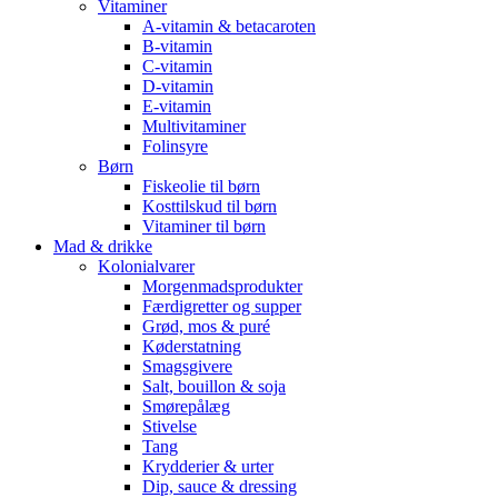
Vitaminer
A-vitamin & betacaroten
B-vitamin
C-vitamin
D-vitamin
E-vitamin
Multivitaminer
Folinsyre
Børn
Fiskeolie til børn
Kosttilskud til børn
Vitaminer til børn
Mad & drikke
Kolonialvarer
Morgenmadsprodukter
Færdigretter og supper
Grød, mos & puré
Køderstatning
Smagsgivere
Salt, bouillon & soja
Smørepålæg
Stivelse
Tang
Krydderier & urter
Dip, sauce & dressing