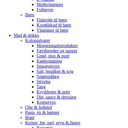
Multivitaminer
Folinsyre
Børn
Fiskeolie til børn
Kosttilskud til børn
Vitaminer til børn
Mad & drikke
Kolonialvarer
Morgenmadsprodukter
Færdigretter og supper
Grød, mos & puré
Køderstatning
Smagsgivere
Salt, bouillon & soja
Smørepålæg
Stivelse
Tang
Krydderier & urter
Dip, sauce & dressing
Konserves
Olie & fedtstof
Pasta, ris & bønner
Brød
Kerner, frø, mel, gryn & flager
Bagemix