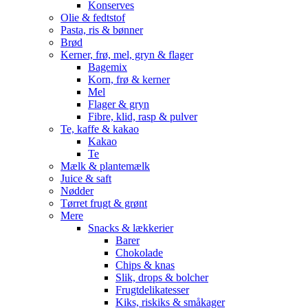
Konserves
Olie & fedtstof
Pasta, ris & bønner
Brød
Kerner, frø, mel, gryn & flager
Bagemix
Korn, frø & kerner
Mel
Flager & gryn
Fibre, klid, rasp & pulver
Te, kaffe & kakao
Kakao
Te
Mælk & plantemælk
Juice & saft
Nødder
Tørret frugt & grønt
Mere
Snacks & lækkerier
Barer
Chokolade
Chips & knas
Slik, drops & bolcher
Frugtdelikatesser
Kiks, riskiks & småkager