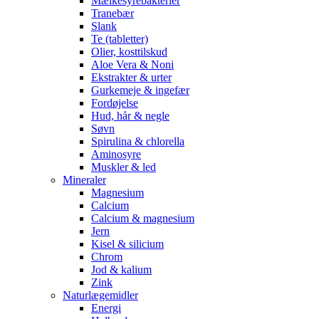
Mælkesyrebakterier
Tranebær
Slank
Te (tabletter)
Olier, kosttilskud
Aloe Vera & Noni
Ekstrakter & urter
Gurkemeje & ingefær
Fordøjelse
Hud, hår & negle
Søvn
Spirulina & chlorella
Aminosyre
Muskler & led
Mineraler
Magnesium
Calcium
Calcium & magnesium
Jern
Kisel & silicium
Chrom
Jod & kalium
Zink
Naturlægemidler
Energi