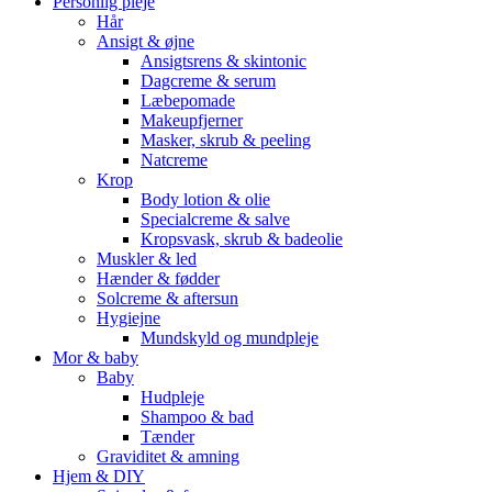
Personlig pleje
Hår
Ansigt & øjne
Ansigtsrens & skintonic
Dagcreme & serum
Læbepomade
Makeupfjerner
Masker, skrub & peeling
Natcreme
Krop
Body lotion & olie
Specialcreme & salve
Kropsvask, skrub & badeolie
Muskler & led
Hænder & fødder
Solcreme & aftersun
Hygiejne
Mundskyld og mundpleje
Mor & baby
Baby
Hudpleje
Shampoo & bad
Tænder
Graviditet & amning
Hjem & DIY