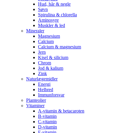
Hud, hår & negle
Søvn
Spirulina & chlorella
Aminosyre
Muskler & led
Mineraler
Magnesium
Calcium
Calcium & magnesium
Jern
Kisel & silicium
Chrom
Jod & kalium
Zink
Naturlægemidler
Energi
Helbred
Immunforsvar
Planteolier
Vitaminer
A-vitamin & betacaroten
B-vitamin
C-vitamin
D-vitamin
E-vitamin