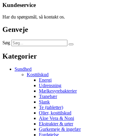
Kundeservice
Har du spørgsmål, så kontakt os.
Genveje
Søg
Kategorier
Sundhed
Kosttilskud
Energi
Udrensning
Mælkesyrebakterier
Tranebær
Slank
Te (tabletter)
Olier, kosttilskud
Aloe Vera & Noni
Ekstrakter & urter
Gurkemeje & ingefær
Fordøjelse