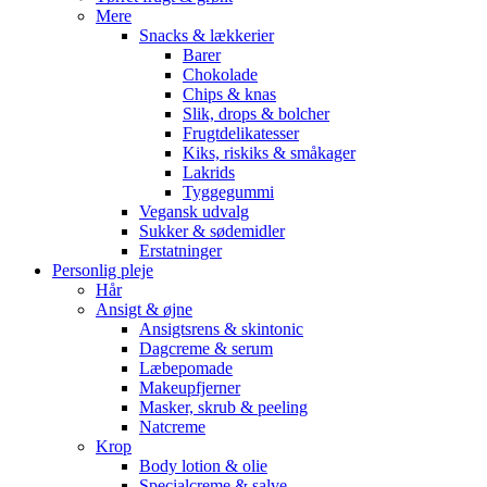
Mere
Snacks & lækkerier
Barer
Chokolade
Chips & knas
Slik, drops & bolcher
Frugtdelikatesser
Kiks, riskiks & småkager
Lakrids
Tyggegummi
Vegansk udvalg
Sukker & sødemidler
Erstatninger
Personlig pleje
Hår
Ansigt & øjne
Ansigtsrens & skintonic
Dagcreme & serum
Læbepomade
Makeupfjerner
Masker, skrub & peeling
Natcreme
Krop
Body lotion & olie
Specialcreme & salve