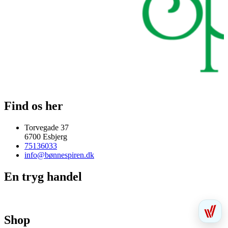
Find os her
Torvegade 37
6700 Esbjerg
75136033
info@bønnespiren.dk
En tryg handel
Shop