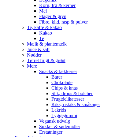
Korn, frø & kerner
Mel
Flager & gryn
Fibre, klid, rasp & pulver
Te, kaffe & kakao
Kakao
Te
Mælk & plantemælk
Juice & saft
Nødder
Tørret frugt & grønt
Mere
Snacks & lækkerier
Barer
Chokolade
Chips & knas
Slik, drops & bolcher
Frugtdelikatesser
Kiks, riskiks & småkager
Lakrids
Tyggegummi
Vegansk udvalg
Sukker & sødemidler
Erstatninger