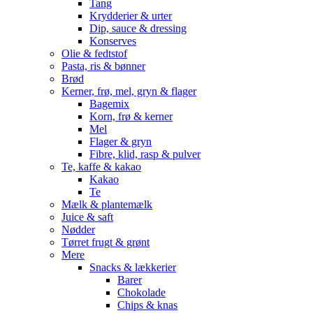
Tang
Krydderier & urter
Dip, sauce & dressing
Konserves
Olie & fedtstof
Pasta, ris & bønner
Brød
Kerner, frø, mel, gryn & flager
Bagemix
Korn, frø & kerner
Mel
Flager & gryn
Fibre, klid, rasp & pulver
Te, kaffe & kakao
Kakao
Te
Mælk & plantemælk
Juice & saft
Nødder
Tørret frugt & grønt
Mere
Snacks & lækkerier
Barer
Chokolade
Chips & knas