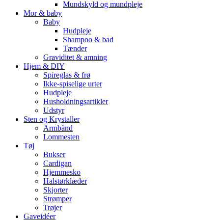
Mundskyld og mundpleje
Mor & baby
Baby
Hudpleje
Shampoo & bad
Tænder
Graviditet & amning
Hjem & DIY
Spireglas & frø
Ikke-spiselige urter
Hudpleje
Husholdningsartikler
Udstyr
Sten og Krystaller
Armbånd
Lommesten
Tøj
Bukser
Cardigan
Hjemmesko
Halstørklæder
Skjorter
Strømper
Trøjer
Gaveidéer