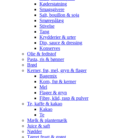
Køderstatning
Smagsgivere
Salt, bouillon & soja
Smørepålæg
Stivelse
Tang
Krydderier & urter
Dip, sauce & dressing
Konserves
Olie & fedtstof
Pasta, ris & bønner
Brød
Kerner, frø, mel, gryn & flager
Bagemix
Korn, frø & kerner
Mel
Flager & gryn
Fibre, klid, rasp & pulver
Te, kaffe & kakao
Kakao
Te
Mælk & plantemælk
Juice & saft
Nødder
Tørret frugt & grønt