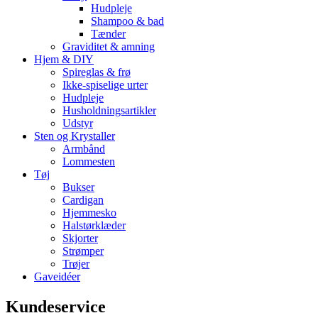
Hudpleje
Shampoo & bad
Tænder
Graviditet & amning
Hjem & DIY
Spireglas & frø
Ikke-spiselige urter
Hudpleje
Husholdningsartikler
Udstyr
Sten og Krystaller
Armbånd
Lommesten
Tøj
Bukser
Cardigan
Hjemmesko
Halstørklæder
Skjorter
Strømper
Trøjer
Gaveidéer
Kundeservice