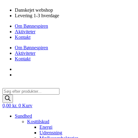
Videre
Danskejet webshop
til
Levering 1-3 hverdage
indhold
Om Bønnespiren
Aktiviteter
Kontakt
Om Bønnespiren
Aktiviteter
Kontakt
Products
search
0,00
kr.
0
Kurv
Sundhed
Kosttilskud
Energi
Udrensning