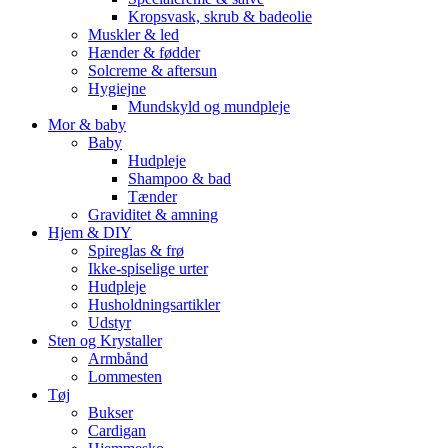
Kropsvask, skrub & badeolie
Muskler & led
Hænder & fødder
Solcreme & aftersun
Hygiejne
Mundskyld og mundpleje
Mor & baby
Baby
Hudpleje
Shampoo & bad
Tænder
Graviditet & amning
Hjem & DIY
Spireglas & frø
Ikke-spiselige urter
Hudpleje
Husholdningsartikler
Udstyr
Sten og Krystaller
Armbånd
Lommesten
Tøj
Bukser
Cardigan