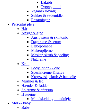
Lakrids
Tyggegummi
Vegansk udvalg
Sukker & sødemidler
Erstatninger
Personlig pleje
Hår
Ansigt & øjne
Ansigtsrens & skintonic
Dagcreme & serum
Læbepomade
Makeupfjerner
Masker, skrub & peeling
Natcreme
Krop
Body lotion & olie
Specialcreme & salve
Kropsvask, skrub & badeolie
Muskler & led
Hænder & fødder
Solcreme & aftersun
Hygiejne
Mundskyld og mundpleje
Mor & baby
Baby