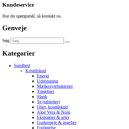
Kundeservice
Har du spørgsmål, så kontakt os.
Genveje
Søg
Kategorier
Sundhed
Kosttilskud
Energi
Udrensning
Mælkesyrebakterier
Tranebær
Slank
Te (tabletter)
Olier, kosttilskud
Aloe Vera & Noni
Ekstrakter & urter
Gurkemeje & ingefær
Fordøjelse