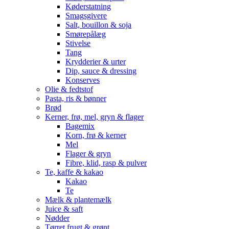
Køderstatning
Smagsgivere
Salt, bouillon & soja
Smørepålæg
Stivelse
Tang
Krydderier & urter
Dip, sauce & dressing
Konserves
Olie & fedtstof
Pasta, ris & bønner
Brød
Kerner, frø, mel, gryn & flager
Bagemix
Korn, frø & kerner
Mel
Flager & gryn
Fibre, klid, rasp & pulver
Te, kaffe & kakao
Kakao
Te
Mælk & plantemælk
Juice & saft
Nødder
Tørret frugt & grønt