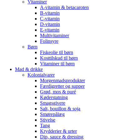
Vitaminer
A-vitamin & betacaroten
B-vitamin
C-vitamin
D-vitamin
E-vitamin
Multivitaminer
Folinsyre
Børn
Fiskeolie til børn
Kosttilskud til børn
Vitaminer til børn
Mad & drikke
Kolonialvarer
Morgenmadsprodukter
Færdigretter og supper
Grød, mos & puré
Køderstatning
Smagsgivere
Salt, bouillon & soja
Smørepålæg
Stivelse
Tang
Krydderier & urter
Dip, sauce & dressing