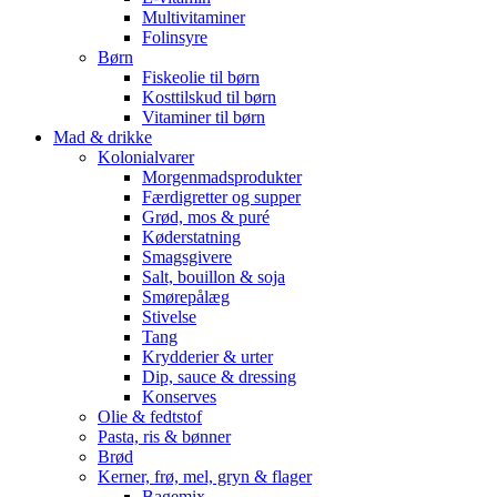
Multivitaminer
Folinsyre
Børn
Fiskeolie til børn
Kosttilskud til børn
Vitaminer til børn
Mad & drikke
Kolonialvarer
Morgenmadsprodukter
Færdigretter og supper
Grød, mos & puré
Køderstatning
Smagsgivere
Salt, bouillon & soja
Smørepålæg
Stivelse
Tang
Krydderier & urter
Dip, sauce & dressing
Konserves
Olie & fedtstof
Pasta, ris & bønner
Brød
Kerner, frø, mel, gryn & flager
Bagemix