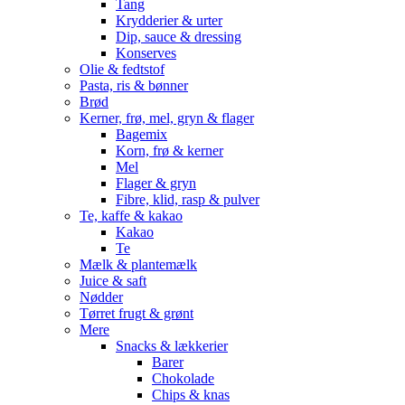
Tang
Krydderier & urter
Dip, sauce & dressing
Konserves
Olie & fedtstof
Pasta, ris & bønner
Brød
Kerner, frø, mel, gryn & flager
Bagemix
Korn, frø & kerner
Mel
Flager & gryn
Fibre, klid, rasp & pulver
Te, kaffe & kakao
Kakao
Te
Mælk & plantemælk
Juice & saft
Nødder
Tørret frugt & grønt
Mere
Snacks & lækkerier
Barer
Chokolade
Chips & knas