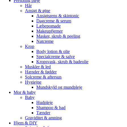
Personlig pleje
Hår
Ansigt & øjne
Ansigtsrens & skintonic
Dagcreme & serum
Læbepomade
Makeupfjerner
Masker, skrub & peeling
Natcreme
Krop
Body lotion & olie
Specialcreme & salve
Kropsvask, skrub & badeolie
Muskler & led
Hænder & fødder
Solcreme & aftersun
Hygiejne
Mundskyld og mundpleje
Mor & baby
Baby
Hudpleje
Shampoo & bad
Tænder
Graviditet & amning
Hjem & DIY