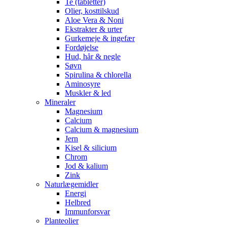
Te (tabletter)
Olier, kosttilskud
Aloe Vera & Noni
Ekstrakter & urter
Gurkemeje & ingefær
Fordøjelse
Hud, hår & negle
Søvn
Spirulina & chlorella
Aminosyre
Muskler & led
Mineraler
Magnesium
Calcium
Calcium & magnesium
Jern
Kisel & silicium
Chrom
Jod & kalium
Zink
Naturlægemidler
Energi
Helbred
Immunforsvar
Planteolier