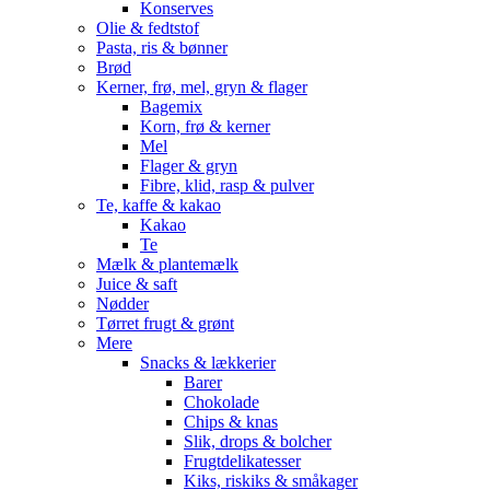
Konserves
Olie & fedtstof
Pasta, ris & bønner
Brød
Kerner, frø, mel, gryn & flager
Bagemix
Korn, frø & kerner
Mel
Flager & gryn
Fibre, klid, rasp & pulver
Te, kaffe & kakao
Kakao
Te
Mælk & plantemælk
Juice & saft
Nødder
Tørret frugt & grønt
Mere
Snacks & lækkerier
Barer
Chokolade
Chips & knas
Slik, drops & bolcher
Frugtdelikatesser
Kiks, riskiks & småkager