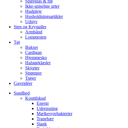
Spireglas & frø
Ikke-spiselige urter
Hudpleje
Husholdningsartikler
Udstyr
Sten og Krystaller
Armbånd
Lommesten
Tøj
Bukser
Cardigan
Hjemmesko
Halstørklæder
Skjorter
Strømper
Trøjer
Gaveidéer
Sundhed
Kosttilskud
Energi
Udrensning
Mælkesyrebakterier
Tranebær
Slank