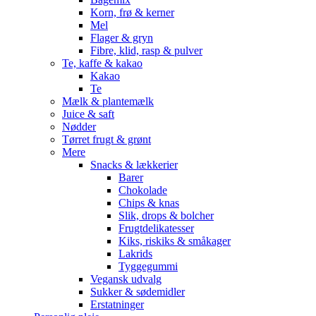
Korn, frø & kerner
Mel
Flager & gryn
Fibre, klid, rasp & pulver
Te, kaffe & kakao
Kakao
Te
Mælk & plantemælk
Juice & saft
Nødder
Tørret frugt & grønt
Mere
Snacks & lækkerier
Barer
Chokolade
Chips & knas
Slik, drops & bolcher
Frugtdelikatesser
Kiks, riskiks & småkager
Lakrids
Tyggegummi
Vegansk udvalg
Sukker & sødemidler
Erstatninger