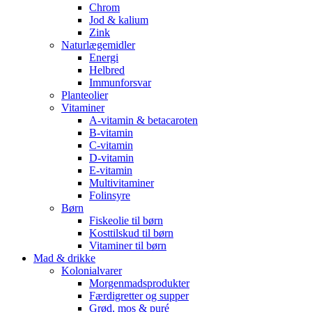
Chrom
Jod & kalium
Zink
Naturlægemidler
Energi
Helbred
Immunforsvar
Planteolier
Vitaminer
A-vitamin & betacaroten
B-vitamin
C-vitamin
D-vitamin
E-vitamin
Multivitaminer
Folinsyre
Børn
Fiskeolie til børn
Kosttilskud til børn
Vitaminer til børn
Mad & drikke
Kolonialvarer
Morgenmadsprodukter
Færdigretter og supper
Grød, mos & puré