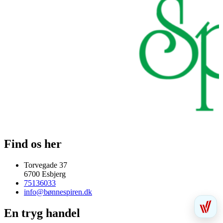
Find os her
Torvegade 37
6700 Esbjerg
75136033
info@bønnespiren.dk
En tryg handel