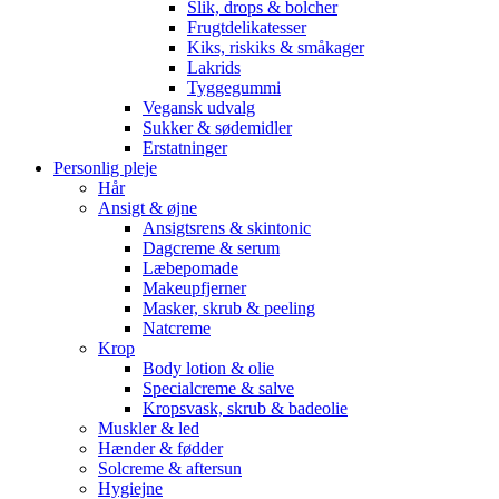
Slik, drops & bolcher
Frugtdelikatesser
Kiks, riskiks & småkager
Lakrids
Tyggegummi
Vegansk udvalg
Sukker & sødemidler
Erstatninger
Personlig pleje
Hår
Ansigt & øjne
Ansigtsrens & skintonic
Dagcreme & serum
Læbepomade
Makeupfjerner
Masker, skrub & peeling
Natcreme
Krop
Body lotion & olie
Specialcreme & salve
Kropsvask, skrub & badeolie
Muskler & led
Hænder & fødder
Solcreme & aftersun
Hygiejne