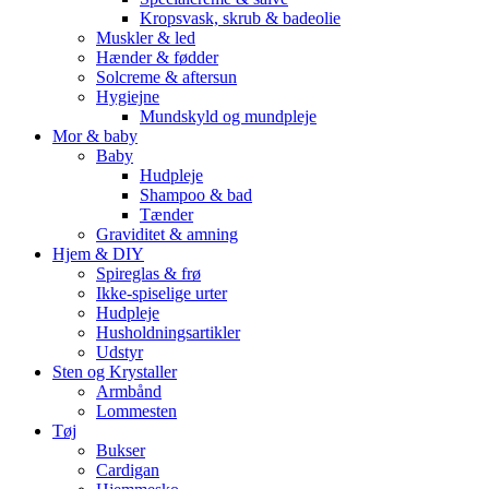
Kropsvask, skrub & badeolie
Muskler & led
Hænder & fødder
Solcreme & aftersun
Hygiejne
Mundskyld og mundpleje
Mor & baby
Baby
Hudpleje
Shampoo & bad
Tænder
Graviditet & amning
Hjem & DIY
Spireglas & frø
Ikke-spiselige urter
Hudpleje
Husholdningsartikler
Udstyr
Sten og Krystaller
Armbånd
Lommesten
Tøj
Bukser
Cardigan