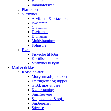
Helbred
Immunforsvar
Planteolier
Vitaminer
A-vitamin & betacaroten
B-vitamin
C-vitamin
D-vitamin
E-vitamin
Multivitaminer
Folinsyre
Børn
Fiskeolie til børn
Kosttilskud til børn
Vitaminer til børn
Mad & drikke
Kolonialvarer
Morgenmadsprodukter
Færdigretter og supper
Grød, mos & puré
Køderstatning
Smagsgivere
Salt, bouillon & soja
Smørepålæg
Stivelse