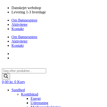
Videre
Danskejet webshop
til
Levering 1-3 hverdage
indhold
Om Bønnespiren
Aktiviteter
Kontakt
Om Bønnespiren
Aktiviteter
Kontakt
Products
search
0,00
kr.
0
Kurv
Sundhed
Kosttilskud
Energi
Udrensning