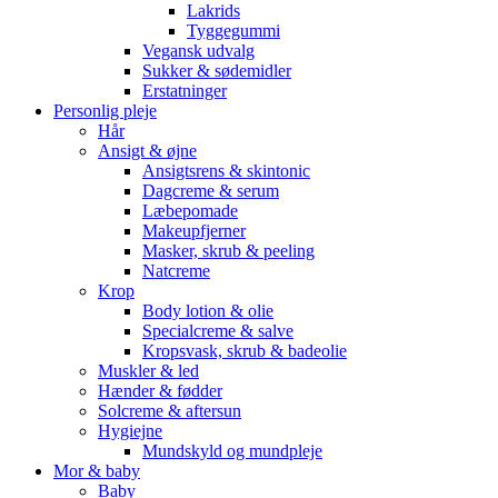
Lakrids
Tyggegummi
Vegansk udvalg
Sukker & sødemidler
Erstatninger
Personlig pleje
Hår
Ansigt & øjne
Ansigtsrens & skintonic
Dagcreme & serum
Læbepomade
Makeupfjerner
Masker, skrub & peeling
Natcreme
Krop
Body lotion & olie
Specialcreme & salve
Kropsvask, skrub & badeolie
Muskler & led
Hænder & fødder
Solcreme & aftersun
Hygiejne
Mundskyld og mundpleje
Mor & baby
Baby