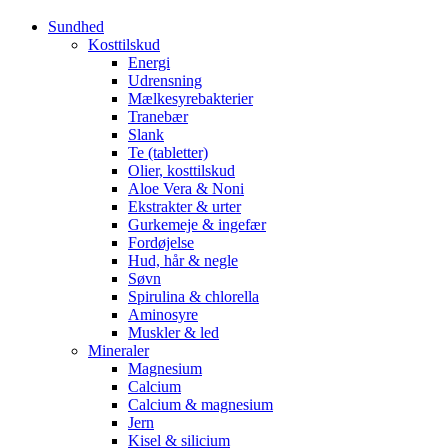
Sundhed
Kosttilskud
Energi
Udrensning
Mælkesyrebakterier
Tranebær
Slank
Te (tabletter)
Olier, kosttilskud
Aloe Vera & Noni
Ekstrakter & urter
Gurkemeje & ingefær
Fordøjelse
Hud, hår & negle
Søvn
Spirulina & chlorella
Aminosyre
Muskler & led
Mineraler
Magnesium
Calcium
Calcium & magnesium
Jern
Kisel & silicium