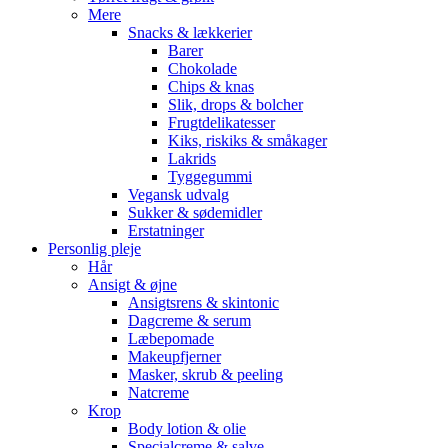
Mere
Snacks & lækkerier
Barer
Chokolade
Chips & knas
Slik, drops & bolcher
Frugtdelikatesser
Kiks, riskiks & småkager
Lakrids
Tyggegummi
Vegansk udvalg
Sukker & sødemidler
Erstatninger
Personlig pleje
Hår
Ansigt & øjne
Ansigtsrens & skintonic
Dagcreme & serum
Læbepomade
Makeupfjerner
Masker, skrub & peeling
Natcreme
Krop
Body lotion & olie
Specialcreme & salve