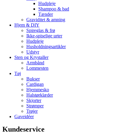
Hudpleje
Shampoo & bad
Tænder
Graviditet & amning
Hjem & DIY
Spireglas & frø
Ikke-spiselige urter
Hudpleje
Husholdningsartikler
Udstyr
Sten og Krystaller
Armbånd
Lommesten
Tøj
Bukser
Cardigan
Hjemmesko
Halstørklæder
Skjorter
Strømper
Trøjer
Gaveidéer
Kundeservice