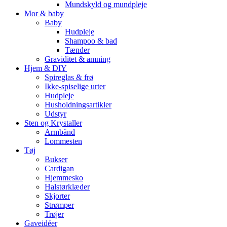
Mundskyld og mundpleje
Mor & baby
Baby
Hudpleje
Shampoo & bad
Tænder
Graviditet & amning
Hjem & DIY
Spireglas & frø
Ikke-spiselige urter
Hudpleje
Husholdningsartikler
Udstyr
Sten og Krystaller
Armbånd
Lommesten
Tøj
Bukser
Cardigan
Hjemmesko
Halstørklæder
Skjorter
Strømper
Trøjer
Gaveidéer