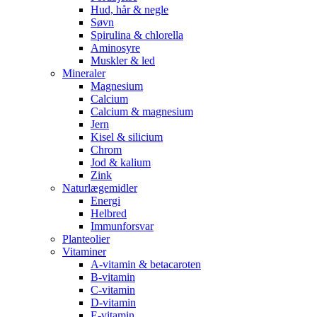
Hud, hår & negle
Søvn
Spirulina & chlorella
Aminosyre
Muskler & led
Mineraler
Magnesium
Calcium
Calcium & magnesium
Jern
Kisel & silicium
Chrom
Jod & kalium
Zink
Naturlægemidler
Energi
Helbred
Immunforsvar
Planteolier
Vitaminer
A-vitamin & betacaroten
B-vitamin
C-vitamin
D-vitamin
E-vitamin