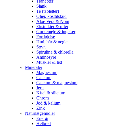
Tranebær
Slank
Te (tabletter)
Olier, kosttilskud
Aloe Vera & Noni
Ekstrakter & urter
Gurkemeje & ingefær
Fordøjelse
Hud, hår & negle
Søvn
Spirulina & chlorella
Aminosyre
Muskler & led
Mineraler
Magnesium
Calcium
Calcium & magnesium
Jern
Kisel & silicium
Chrom
Jod & kalium
Zink
Naturlægemidler
Energi
Helbred