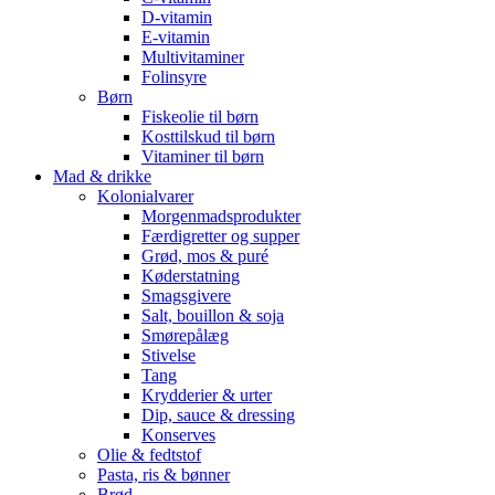
D-vitamin
E-vitamin
Multivitaminer
Folinsyre
Børn
Fiskeolie til børn
Kosttilskud til børn
Vitaminer til børn
Mad & drikke
Kolonialvarer
Morgenmadsprodukter
Færdigretter og supper
Grød, mos & puré
Køderstatning
Smagsgivere
Salt, bouillon & soja
Smørepålæg
Stivelse
Tang
Krydderier & urter
Dip, sauce & dressing
Konserves
Olie & fedtstof
Pasta, ris & bønner
Brød