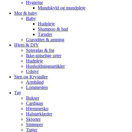
Hygiejne
Mundskyld og mundpleje
Mor & baby
Baby
Hudpleje
Shampoo & bad
Tænder
Graviditet & amning
Hjem & DIY
Spireglas & frø
Ikke-spiselige urter
Hudpleje
Husholdningsartikler
Udstyr
Sten og Krystaller
Armbånd
Lommesten
Tøj
Bukser
Cardigan
Hjemmesko
Halstørklæder
Skjorter
Strømper
Trøjer