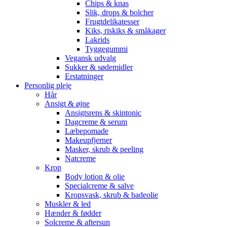
Chips & knas
Slik, drops & bolcher
Frugtdelikatesser
Kiks, riskiks & småkager
Lakrids
Tyggegummi
Vegansk udvalg
Sukker & sødemidler
Erstatninger
Personlig pleje
Hår
Ansigt & øjne
Ansigtsrens & skintonic
Dagcreme & serum
Læbepomade
Makeupfjerner
Masker, skrub & peeling
Natcreme
Krop
Body lotion & olie
Specialcreme & salve
Kropsvask, skrub & badeolie
Muskler & led
Hænder & fødder
Solcreme & aftersun