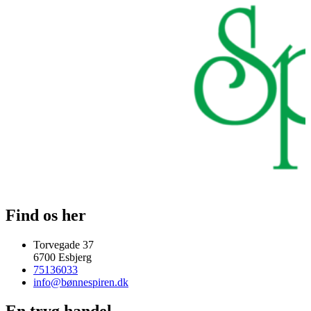
Find os her
Torvegade 37
6700 Esbjerg
75136033
info@bønnespiren.dk