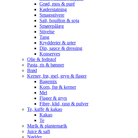
Grød, mos & puré
Køderstatning
Smagsgivere
Salt, bouillon & soja
Smørepålæg
Stivelse
Tang
Krydderier & urter
Dip, sauce & dressing
Konserves
Olie & fedtstof
Pasta, ris & bønner
Brød
Kerner, frø, mel, gryn & flager
Bagemix
Korn, frø & kerner
Mel
Flager & gryn
Fibre, klid, rasp & pulver
Te, kaffe & kakao
Kakao
Te
Mælk & plantemælk
Juice & saft
Nødder