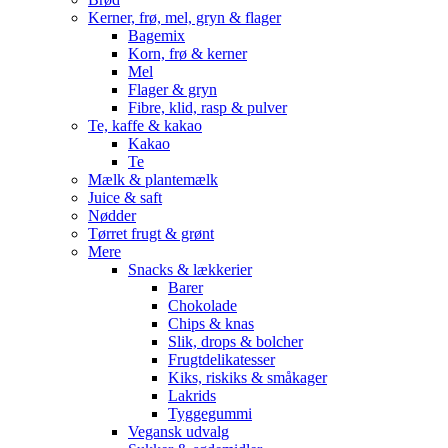
Kerner, frø, mel, gryn & flager
Bagemix
Korn, frø & kerner
Mel
Flager & gryn
Fibre, klid, rasp & pulver
Te, kaffe & kakao
Kakao
Te
Mælk & plantemælk
Juice & saft
Nødder
Tørret frugt & grønt
Mere
Snacks & lækkerier
Barer
Chokolade
Chips & knas
Slik, drops & bolcher
Frugtdelikatesser
Kiks, riskiks & småkager
Lakrids
Tyggegummi
Vegansk udvalg