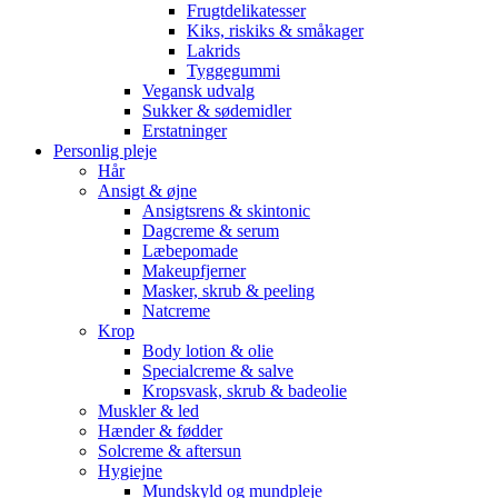
Frugtdelikatesser
Kiks, riskiks & småkager
Lakrids
Tyggegummi
Vegansk udvalg
Sukker & sødemidler
Erstatninger
Personlig pleje
Hår
Ansigt & øjne
Ansigtsrens & skintonic
Dagcreme & serum
Læbepomade
Makeupfjerner
Masker, skrub & peeling
Natcreme
Krop
Body lotion & olie
Specialcreme & salve
Kropsvask, skrub & badeolie
Muskler & led
Hænder & fødder
Solcreme & aftersun
Hygiejne
Mundskyld og mundpleje