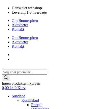
Videre
Danskejet webshop
til
Levering 1-3 hverdage
indhold
Om Bønnespiren
Aktiviteter
Kontakt
Om Bønnespiren
Aktiviteter
Kontakt
Products
search
Ingen produkter i kurven
0,00
kr.
0
Kurv
Sundhed
Kosttilskud
Energi