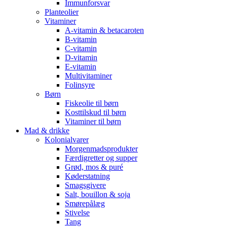
Immunforsvar
Planteolier
Vitaminer
A-vitamin & betacaroten
B-vitamin
C-vitamin
D-vitamin
E-vitamin
Multivitaminer
Folinsyre
Børn
Fiskeolie til børn
Kosttilskud til børn
Vitaminer til børn
Mad & drikke
Kolonialvarer
Morgenmadsprodukter
Færdigretter og supper
Grød, mos & puré
Køderstatning
Smagsgivere
Salt, bouillon & soja
Smørepålæg
Stivelse
Tang