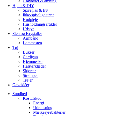
Graviditet & amning
Hjem & DIY
Spireglas & frø
Ikke-spiselige urter
Hudpleje
Husholdningsartikler
Udstyr
Sten og Krystaller
Armbånd
Lommesten
Tøj
Bukser
Cardigan
Hjemmesko
Halstørklæder
Skjorter
Strømper
Trøjer
Gaveidéer
Sundhed
Kosttilskud
Energi
Udrensning
Mælkesyrebakterier