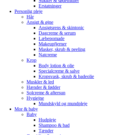
Sukker & sødemidler
Erstatninger
Personlig pleje
Hår
Ansigt & øjne
Ansigtsrens & skintonic
Dagcreme & serum
Læbepomade
Makeupfjerner
Masker, skrub & peeling
Natcreme
Krop
Body lotion & olie
Specialcreme & salve
Kropsvask, skrub & badeolie
Muskler & led
Hænder & fødder
Solcreme & aftersun
Hygiejne
Mundskyld og mundpleje
Mor & baby
Baby
Hudpleje
Shampoo & bad
Tænder