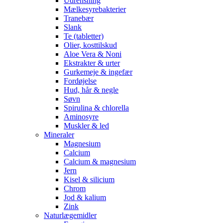
Udrensning
Mælkesyrebakterier
Tranebær
Slank
Te (tabletter)
Olier, kosttilskud
Aloe Vera & Noni
Ekstrakter & urter
Gurkemeje & ingefær
Fordøjelse
Hud, hår & negle
Søvn
Spirulina & chlorella
Aminosyre
Muskler & led
Mineraler
Magnesium
Calcium
Calcium & magnesium
Jern
Kisel & silicium
Chrom
Jod & kalium
Zink
Naturlægemidler