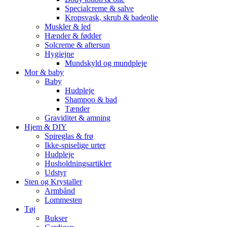
Specialcreme & salve
Kropsvask, skrub & badeolie
Muskler & led
Hænder & fødder
Solcreme & aftersun
Hygiejne
Mundskyld og mundpleje
Mor & baby
Baby
Hudpleje
Shampoo & bad
Tænder
Graviditet & amning
Hjem & DIY
Spireglas & frø
Ikke-spiselige urter
Hudpleje
Husholdningsartikler
Udstyr
Sten og Krystaller
Armbånd
Lommesten
Tøj
Bukser