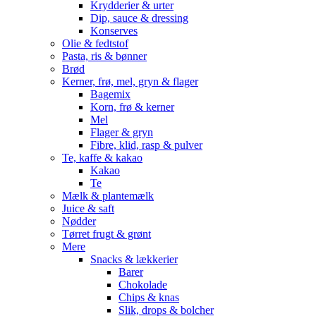
Krydderier & urter
Dip, sauce & dressing
Konserves
Olie & fedtstof
Pasta, ris & bønner
Brød
Kerner, frø, mel, gryn & flager
Bagemix
Korn, frø & kerner
Mel
Flager & gryn
Fibre, klid, rasp & pulver
Te, kaffe & kakao
Kakao
Te
Mælk & plantemælk
Juice & saft
Nødder
Tørret frugt & grønt
Mere
Snacks & lækkerier
Barer
Chokolade
Chips & knas
Slik, drops & bolcher