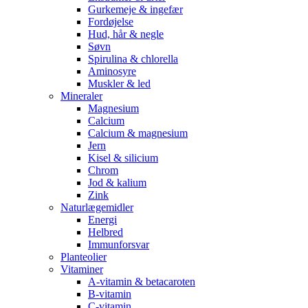
Gurkemeje & ingefær
Fordøjelse
Hud, hår & negle
Søvn
Spirulina & chlorella
Aminosyre
Muskler & led
Mineraler
Magnesium
Calcium
Calcium & magnesium
Jern
Kisel & silicium
Chrom
Jod & kalium
Zink
Naturlægemidler
Energi
Helbred
Immunforsvar
Planteolier
Vitaminer
A-vitamin & betacaroten
B-vitamin
C-vitamin