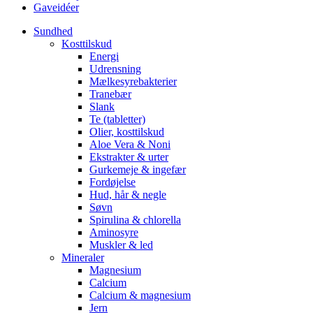
Gaveidéer
Sundhed
Kosttilskud
Energi
Udrensning
Mælkesyrebakterier
Tranebær
Slank
Te (tabletter)
Olier, kosttilskud
Aloe Vera & Noni
Ekstrakter & urter
Gurkemeje & ingefær
Fordøjelse
Hud, hår & negle
Søvn
Spirulina & chlorella
Aminosyre
Muskler & led
Mineraler
Magnesium
Calcium
Calcium & magnesium
Jern