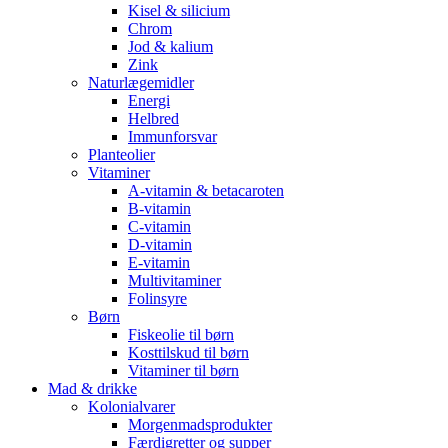
Kisel & silicium
Chrom
Jod & kalium
Zink
Naturlægemidler
Energi
Helbred
Immunforsvar
Planteolier
Vitaminer
A-vitamin & betacaroten
B-vitamin
C-vitamin
D-vitamin
E-vitamin
Multivitaminer
Folinsyre
Børn
Fiskeolie til børn
Kosttilskud til børn
Vitaminer til børn
Mad & drikke
Kolonialvarer
Morgenmadsprodukter
Færdigretter og supper