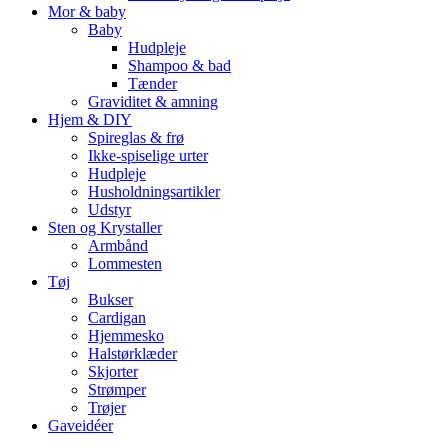
Mor & baby
Baby
Hudpleje
Shampoo & bad
Tænder
Graviditet & amning
Hjem & DIY
Spireglas & frø
Ikke-spiselige urter
Hudpleje
Husholdningsartikler
Udstyr
Sten og Krystaller
Armbånd
Lommesten
Tøj
Bukser
Cardigan
Hjemmesko
Halstørklæder
Skjorter
Strømper
Trøjer
Gaveidéer