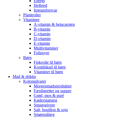
Energi
Helbred
Immunforsvar
Planteolier
Vitaminer
A-vitamin & betacaroten
B-vitamin
C-vitamin
D-vitamin
E-vitamin
Multivitaminer
Folinsyre
Børn
Fiskeolie til børn
Kosttilskud til børn
Vitaminer til børn
Mad & drikke
Kolonialvarer
Morgenmadsprodukter
Færdigretter og supper
Grød, mos & puré
Køderstatning
Smagsgivere
Salt, bouillon & soja
Smørepålæg