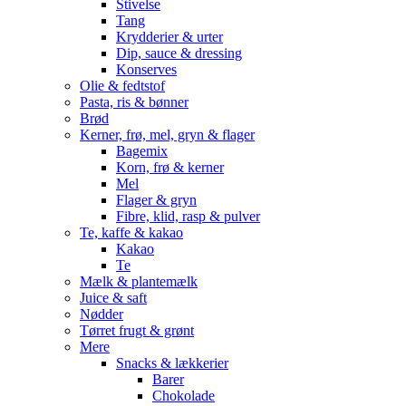
Stivelse
Tang
Krydderier & urter
Dip, sauce & dressing
Konserves
Olie & fedtstof
Pasta, ris & bønner
Brød
Kerner, frø, mel, gryn & flager
Bagemix
Korn, frø & kerner
Mel
Flager & gryn
Fibre, klid, rasp & pulver
Te, kaffe & kakao
Kakao
Te
Mælk & plantemælk
Juice & saft
Nødder
Tørret frugt & grønt
Mere
Snacks & lækkerier
Barer
Chokolade