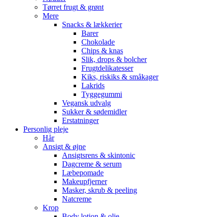
Tørret frugt & grønt
Mere
Snacks & lækkerier
Barer
Chokolade
Chips & knas
Slik, drops & bolcher
Frugtdelikatesser
Kiks, riskiks & småkager
Lakrids
Tyggegummi
Vegansk udvalg
Sukker & sødemidler
Erstatninger
Personlig pleje
Hår
Ansigt & øjne
Ansigtsrens & skintonic
Dagcreme & serum
Læbepomade
Makeupfjerner
Masker, skrub & peeling
Natcreme
Krop
Body lotion & olie