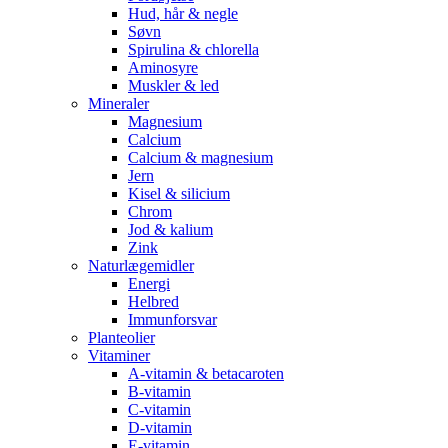
Hud, hår & negle
Søvn
Spirulina & chlorella
Aminosyre
Muskler & led
Mineraler
Magnesium
Calcium
Calcium & magnesium
Jern
Kisel & silicium
Chrom
Jod & kalium
Zink
Naturlægemidler
Energi
Helbred
Immunforsvar
Planteolier
Vitaminer
A-vitamin & betacaroten
B-vitamin
C-vitamin
D-vitamin
E-vitamin