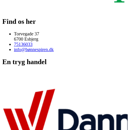
Find os her
Torvegade 37
6700 Esbjerg
75136033
info@bønnespiren.dk
En tryg handel