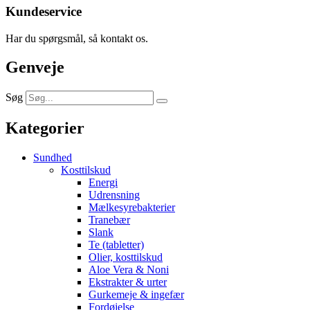
Kundeservice
Har du spørgsmål, så kontakt os.
Genveje
Søg
Kategorier
Sundhed
Kosttilskud
Energi
Udrensning
Mælkesyrebakterier
Tranebær
Slank
Te (tabletter)
Olier, kosttilskud
Aloe Vera & Noni
Ekstrakter & urter
Gurkemeje & ingefær
Fordøjelse