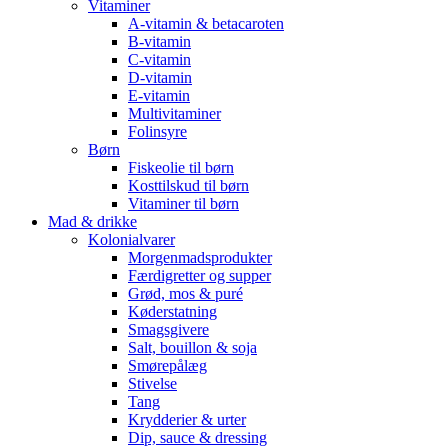
Vitaminer
A-vitamin & betacaroten
B-vitamin
C-vitamin
D-vitamin
E-vitamin
Multivitaminer
Folinsyre
Børn
Fiskeolie til børn
Kosttilskud til børn
Vitaminer til børn
Mad & drikke
Kolonialvarer
Morgenmadsprodukter
Færdigretter og supper
Grød, mos & puré
Køderstatning
Smagsgivere
Salt, bouillon & soja
Smørepålæg
Stivelse
Tang
Krydderier & urter
Dip, sauce & dressing