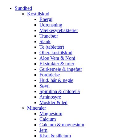
Sundhed
Kosttilskud
Energi
Udrensning
Mælkesyrebakterier
Tranebær
Slank
Te (tabletter)
Olier, kosttilskud
Aloe Vera & Noni
Ekstrakter & urter
Gurkemeje & ingefær
Fordøjelse
Hud, hår & negle
Søvn
Spirulina & chlorella
Aminosyre
Muskler & led
Mineraler
Magnesium
Calcium
Calcium & magnesium
Jern
Kisel & silicium