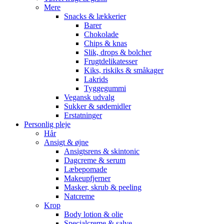
Mere
Snacks & lækkerier
Barer
Chokolade
Chips & knas
Slik, drops & bolcher
Frugtdelikatesser
Kiks, riskiks & småkager
Lakrids
Tyggegummi
Vegansk udvalg
Sukker & sødemidler
Erstatninger
Personlig pleje
Hår
Ansigt & øjne
Ansigtsrens & skintonic
Dagcreme & serum
Læbepomade
Makeupfjerner
Masker, skrub & peeling
Natcreme
Krop
Body lotion & olie
Specialcreme & salve