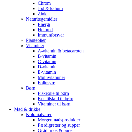
Chrom
Jod & kalium
Zink
Naturlægemidler
Energi
Helbred
Immunforsvar
Planteolier
Vitaminer
A-vitamin & betacaroten
B-vitamin
C-vitamin
D-vitamin
E-vitamin
Multivitaminer
Folinsyre
Børn
Fiskeolie til børn
Kosttilskud til børn
Vitaminer til børn
Mad & drikke
Kolonialvarer
Morgenmadsprodukter
Færdigretter og supper
Grød, mos & puré