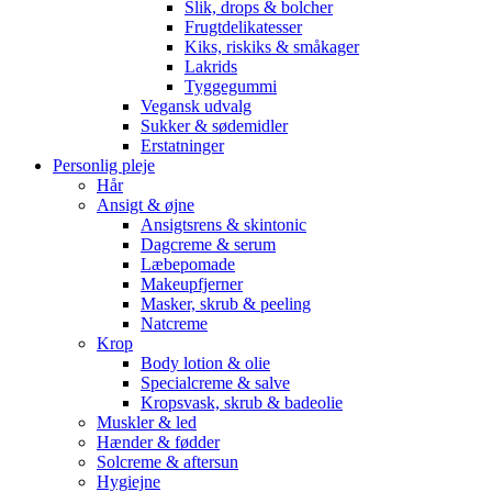
Slik, drops & bolcher
Frugtdelikatesser
Kiks, riskiks & småkager
Lakrids
Tyggegummi
Vegansk udvalg
Sukker & sødemidler
Erstatninger
Personlig pleje
Hår
Ansigt & øjne
Ansigtsrens & skintonic
Dagcreme & serum
Læbepomade
Makeupfjerner
Masker, skrub & peeling
Natcreme
Krop
Body lotion & olie
Specialcreme & salve
Kropsvask, skrub & badeolie
Muskler & led
Hænder & fødder
Solcreme & aftersun
Hygiejne