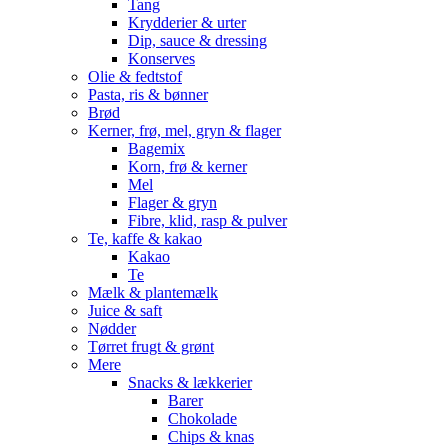
Tang
Krydderier & urter
Dip, sauce & dressing
Konserves
Olie & fedtstof
Pasta, ris & bønner
Brød
Kerner, frø, mel, gryn & flager
Bagemix
Korn, frø & kerner
Mel
Flager & gryn
Fibre, klid, rasp & pulver
Te, kaffe & kakao
Kakao
Te
Mælk & plantemælk
Juice & saft
Nødder
Tørret frugt & grønt
Mere
Snacks & lækkerier
Barer
Chokolade
Chips & knas