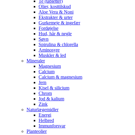
Te (tabletter)
Olier, kosttilskud
Aloe Vera & Noni
Ekstrakter & urter
Gurkemeje & ingefær
Fordøjelse
Hud, hår & negle
Søvn
Spirulina & chlorella
Aminosyre
Muskler & led
Mineraler
Magnesium
Calcium
Calcium & magnesium
Jern
Kisel & silicium
Chrom
Jod & kalium
Zink
Naturlægemidler
Energi
Helbred
Immunforsvar
Planteolier