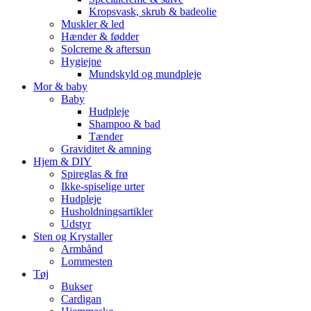
Kropsvask, skrub & badeolie
Muskler & led
Hænder & fødder
Solcreme & aftersun
Hygiejne
Mundskyld og mundpleje
Mor & baby
Baby
Hudpleje
Shampoo & bad
Tænder
Graviditet & amning
Hjem & DIY
Spireglas & frø
Ikke-spiselige urter
Hudpleje
Husholdningsartikler
Udstyr
Sten og Krystaller
Armbånd
Lommesten
Tøj
Bukser
Cardigan