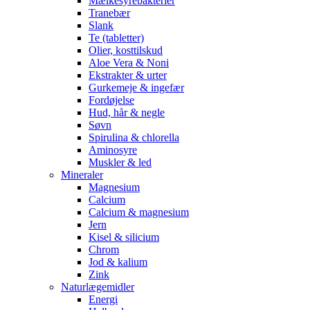
Mælkesyrebakterier
Tranebær
Slank
Te (tabletter)
Olier, kosttilskud
Aloe Vera & Noni
Ekstrakter & urter
Gurkemeje & ingefær
Fordøjelse
Hud, hår & negle
Søvn
Spirulina & chlorella
Aminosyre
Muskler & led
Mineraler
Magnesium
Calcium
Calcium & magnesium
Jern
Kisel & silicium
Chrom
Jod & kalium
Zink
Naturlægemidler
Energi