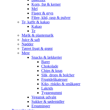
Korn, frø & kerner
Mel
Flager & gryn
Fibre, klid, rasp & pulver
Te, kaffe & kakao
Kakao
Te
Mælk & plantemælk
Juice & saft
Nødder
Tørret frugt & grønt
Mere
Snacks & lækkerier
Barer
Chokolade
Chips & knas
Slik, drops & bolcher
Frugtdelikatesser
Kiks, riskiks & småkager
Lakrids
Tyggegummi
Vegansk udvalg
Sukker & sødemidler
Erstatninger