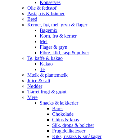
Konserves
Olie & fedtstof
Pasta, ris & bønner
Brød
Kerner, frø, mel, gryn & flager
Bagemix
Korn, frø & kerner
Mel
Flager & gryn
Fibre, klid, rasp & pulver
Te, kaffe & kakao
Kakao
Te
Mælk & plantemælk
Juice & saft
Nødder
Tørret frugt & grønt
Mere
Snacks & lækkerier
Barer
Chokolade
Chips & knas
Slik, drops & bolcher
Frugtdelikatesser
Kiks, riskiks & småkager