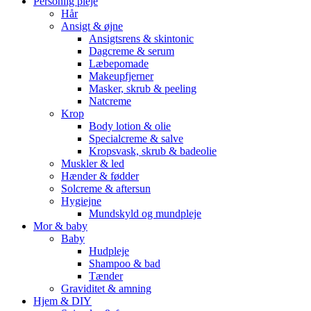
Personlig pleje
Hår
Ansigt & øjne
Ansigtsrens & skintonic
Dagcreme & serum
Læbepomade
Makeupfjerner
Masker, skrub & peeling
Natcreme
Krop
Body lotion & olie
Specialcreme & salve
Kropsvask, skrub & badeolie
Muskler & led
Hænder & fødder
Solcreme & aftersun
Hygiejne
Mundskyld og mundpleje
Mor & baby
Baby
Hudpleje
Shampoo & bad
Tænder
Graviditet & amning
Hjem & DIY