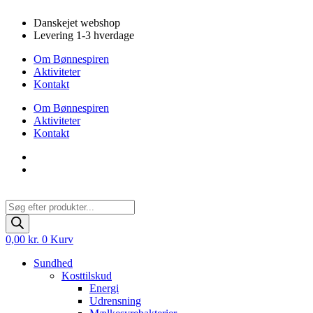
Videre
Danskejet webshop
til
Levering 1-3 hverdage
indhold
Om Bønnespiren
Aktiviteter
Kontakt
Om Bønnespiren
Aktiviteter
Kontakt
Products
search
0,00
kr.
0
Kurv
Sundhed
Kosttilskud
Energi
Udrensning