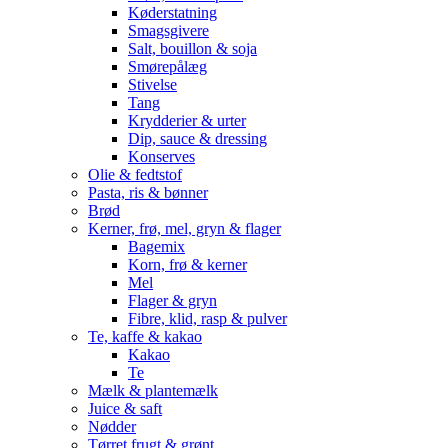
Køderstatning
Smagsgivere
Salt, bouillon & soja
Smørepålæg
Stivelse
Tang
Krydderier & urter
Dip, sauce & dressing
Konserves
Olie & fedtstof
Pasta, ris & bønner
Brød
Kerner, frø, mel, gryn & flager
Bagemix
Korn, frø & kerner
Mel
Flager & gryn
Fibre, klid, rasp & pulver
Te, kaffe & kakao
Kakao
Te
Mælk & plantemælk
Juice & saft
Nødder
Tørret frugt & grønt