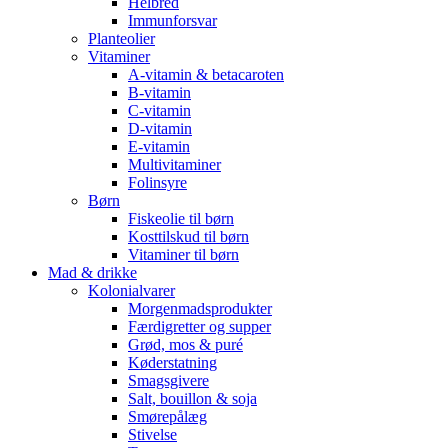
Helbred
Immunforsvar
Planteolier
Vitaminer
A-vitamin & betacaroten
B-vitamin
C-vitamin
D-vitamin
E-vitamin
Multivitaminer
Folinsyre
Børn
Fiskeolie til børn
Kosttilskud til børn
Vitaminer til børn
Mad & drikke
Kolonialvarer
Morgenmadsprodukter
Færdigretter og supper
Grød, mos & puré
Køderstatning
Smagsgivere
Salt, bouillon & soja
Smørepålæg
Stivelse