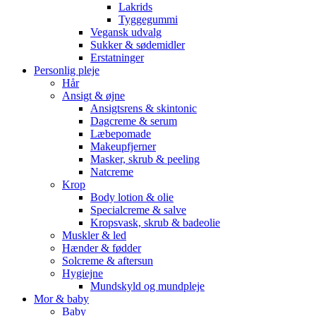
Lakrids
Tyggegummi
Vegansk udvalg
Sukker & sødemidler
Erstatninger
Personlig pleje
Hår
Ansigt & øjne
Ansigtsrens & skintonic
Dagcreme & serum
Læbepomade
Makeupfjerner
Masker, skrub & peeling
Natcreme
Krop
Body lotion & olie
Specialcreme & salve
Kropsvask, skrub & badeolie
Muskler & led
Hænder & fødder
Solcreme & aftersun
Hygiejne
Mundskyld og mundpleje
Mor & baby
Baby