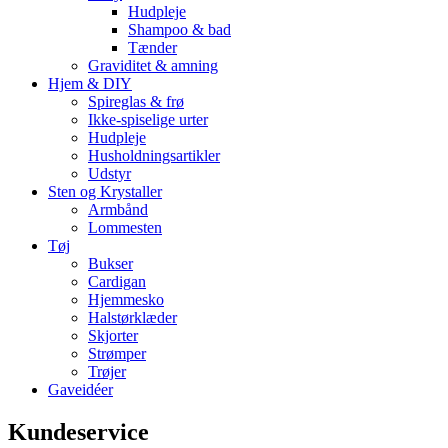
Hudpleje
Shampoo & bad
Tænder
Graviditet & amning
Hjem & DIY
Spireglas & frø
Ikke-spiselige urter
Hudpleje
Husholdningsartikler
Udstyr
Sten og Krystaller
Armbånd
Lommesten
Tøj
Bukser
Cardigan
Hjemmesko
Halstørklæder
Skjorter
Strømper
Trøjer
Gaveidéer
Kundeservice