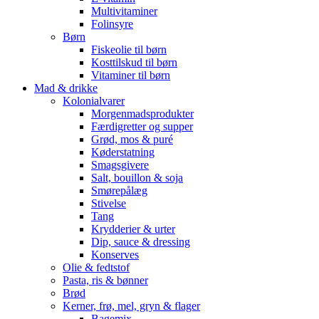
Multivitaminer
Folinsyre
Børn
Fiskeolie til børn
Kosttilskud til børn
Vitaminer til børn
Mad & drikke
Kolonialvarer
Morgenmadsprodukter
Færdigretter og supper
Grød, mos & puré
Køderstatning
Smagsgivere
Salt, bouillon & soja
Smørepålæg
Stivelse
Tang
Krydderier & urter
Dip, sauce & dressing
Konserves
Olie & fedtstof
Pasta, ris & bønner
Brød
Kerner, frø, mel, gryn & flager
Bagemix