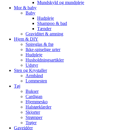
Mundskyld og mundpleje
Mor & baby
Baby
Hudpleje
Shampoo & bad
Tænder
Graviditet & amning
Hjem & DIY
Spireglas & frø
Ikke-spiselige urter
Hudpleje
Husholdningsartikler
Udstyr
Sten og Krystaller
Armbånd
Lommesten
Tøj
Bukser
Cardigan
Hjemmesko
Halstørklæder
Skjorter
Strømper
Trøjer
Gaveidéer