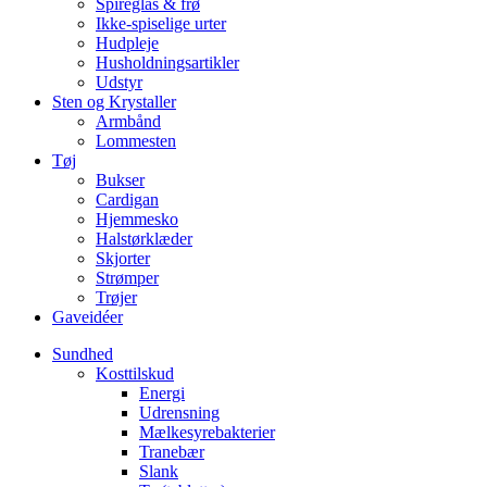
Spireglas & frø
Ikke-spiselige urter
Hudpleje
Husholdningsartikler
Udstyr
Sten og Krystaller
Armbånd
Lommesten
Tøj
Bukser
Cardigan
Hjemmesko
Halstørklæder
Skjorter
Strømper
Trøjer
Gaveidéer
Sundhed
Kosttilskud
Energi
Udrensning
Mælkesyrebakterier
Tranebær
Slank