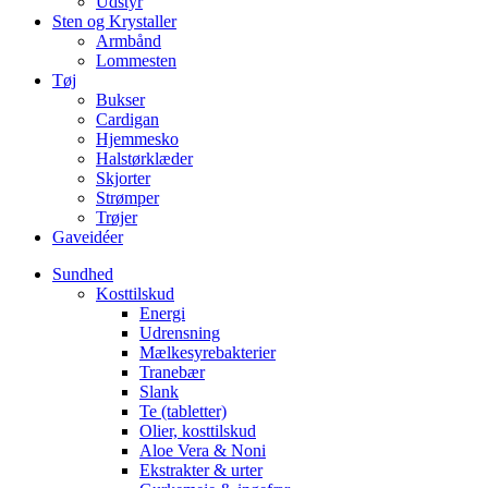
Udstyr
Sten og Krystaller
Armbånd
Lommesten
Tøj
Bukser
Cardigan
Hjemmesko
Halstørklæder
Skjorter
Strømper
Trøjer
Gaveidéer
Sundhed
Kosttilskud
Energi
Udrensning
Mælkesyrebakterier
Tranebær
Slank
Te (tabletter)
Olier, kosttilskud
Aloe Vera & Noni
Ekstrakter & urter