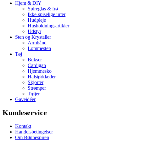
Hjem & DIY
Spireglas & frø
Ikke-spiselige urter
Hudpleje
Husholdningsartikler
Udstyr
Sten og Krystaller
Armbånd
Lommesten
Tøj
Bukser
Cardigan
Hjemmesko
Halstørklæder
Skjorter
Strømper
Trøjer
Gaveidéer
Kundeservice
Kontakt
Handelsbetingelser
Om Bønnespiren