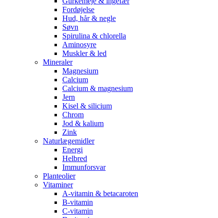
Gurkemeje & ingefær
Fordøjelse
Hud, hår & negle
Søvn
Spirulina & chlorella
Aminosyre
Muskler & led
Mineraler
Magnesium
Calcium
Calcium & magnesium
Jern
Kisel & silicium
Chrom
Jod & kalium
Zink
Naturlægemidler
Energi
Helbred
Immunforsvar
Planteolier
Vitaminer
A-vitamin & betacaroten
B-vitamin
C-vitamin