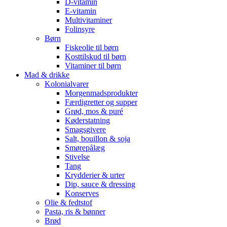
D-vitamin
E-vitamin
Multivitaminer
Folinsyre
Børn
Fiskeolie til børn
Kosttilskud til børn
Vitaminer til børn
Mad & drikke
Kolonialvarer
Morgenmadsprodukter
Færdigretter og supper
Grød, mos & puré
Køderstatning
Smagsgivere
Salt, bouillon & soja
Smørepålæg
Stivelse
Tang
Krydderier & urter
Dip, sauce & dressing
Konserves
Olie & fedtstof
Pasta, ris & bønner
Brød