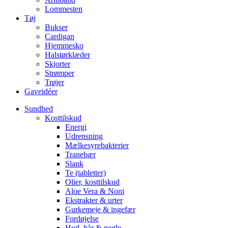
Lommesten
Tøj
Bukser
Cardigan
Hjemmesko
Halstørklæder
Skjorter
Strømper
Trøjer
Gaveidéer
Sundhed
Kosttilskud
Energi
Udrensning
Mælkesyrebakterier
Tranebær
Slank
Te (tabletter)
Olier, kosttilskud
Aloe Vera & Noni
Ekstrakter & urter
Gurkemeje & ingefær
Fordøjelse
Hud, hår & negle