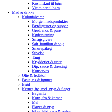
Kosttilskud til børn
Vitaminer til børn
Mad & drikke
Kolonialvarer
Morgenmadsprodukter
Færdigretter og supper
Grød, mos & puré
Køderstatning
Smagsgivere
Salt, bouillon & soja
Smørepålæg
Stivelse
Tang
Krydderier & urter
Dip, sauce & dressing
Konserves
Olie & fedtstof
Pasta, ris & bønner
Brød
Kerner, frø, mel, gryn & flager
Bagemix
Korn, frø & kerner
Mel
Flager & gryn
Fibre, klid, rasp & pulver