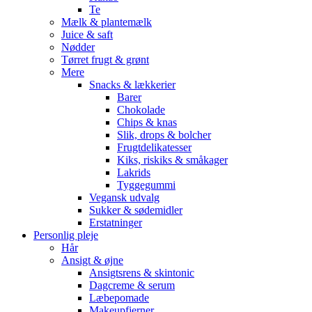
Te
Mælk & plantemælk
Juice & saft
Nødder
Tørret frugt & grønt
Mere
Snacks & lækkerier
Barer
Chokolade
Chips & knas
Slik, drops & bolcher
Frugtdelikatesser
Kiks, riskiks & småkager
Lakrids
Tyggegummi
Vegansk udvalg
Sukker & sødemidler
Erstatninger
Personlig pleje
Hår
Ansigt & øjne
Ansigtsrens & skintonic
Dagcreme & serum
Læbepomade
Makeupfjerner