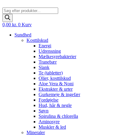
Products
search
0,00
kr.
0
Kurv
Sundhed
Kosttilskud
Energi
Udrensning
Mælkesyrebakterier
Tranebær
Slank
Te (tabletter)
Olier, kosttilskud
Aloe Vera & Noni
Ekstrakter & urter
Gurkemeje & ingefær
Fordøjelse
Hud, hår & negle
Søvn
Spirulina & chlorella
Aminosyre
Muskler & led
Mineraler