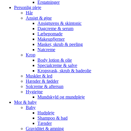
Erstatninger
Personlig pleje
Hår
Ansigt & øjne
Ansigtsrens & skintonic
Dagcreme & serum
Læbepomade
Makeupfjerner
Masker, skrub & peeling
Natcreme
Krop
Body lotion & olie
Specialcreme & salve
Kropsvask, skrub & badeolie
Muskler & led
Hænder & fødder
Solcreme & aftersun
Hygiejne
Mundskyld og mundpleje
Mor & baby
Baby
Hudpleje
Shampoo & bad
Tænder
Graviditet & amning