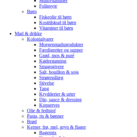
Multivitaminer
Folinsyre
Børn
Fiskeolie til børn
Kosttilskud til børn
Vitaminer til børn
Mad & drikke
Kolonialvarer
Morgenmadsprodukter
Færdigretter og supper
Grød, mos & puré
Køderstatning
Smagsgivere
Salt, bouillon & soja
Smørepålæg
Stivelse
Tang
Krydderier & urter
Dip, sauce & dressing
Konserves
Olie & fedtstof
Pasta, ris & bønner
Brød
Kerner, frø, mel, gryn & flager
Bagemix