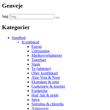
Genveje
Søg
Kategorier
Sundhed
Kosttilskud
Energi
Udrensning
Mælkesyrebakterier
Tranebær
Slank
Te (tabletter)
Olier, kosttilskud
Aloe Vera & Noni
Ekstrakter & urter
Gurkemeje & ingefær
Fordøjelse
Hud, hår & negle
Søvn
Spirulina & chlorella
Aminosyre