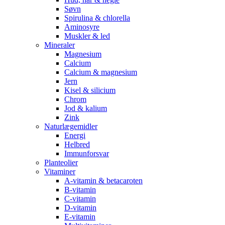
Søvn
Spirulina & chlorella
Aminosyre
Muskler & led
Mineraler
Magnesium
Calcium
Calcium & magnesium
Jern
Kisel & silicium
Chrom
Jod & kalium
Zink
Naturlægemidler
Energi
Helbred
Immunforsvar
Planteolier
Vitaminer
A-vitamin & betacaroten
B-vitamin
C-vitamin
D-vitamin
E-vitamin