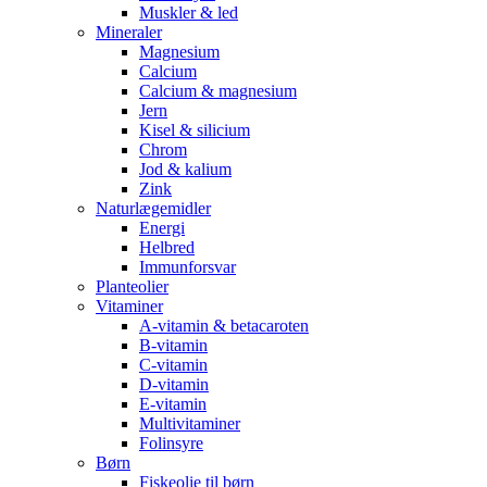
Muskler & led
Mineraler
Magnesium
Calcium
Calcium & magnesium
Jern
Kisel & silicium
Chrom
Jod & kalium
Zink
Naturlægemidler
Energi
Helbred
Immunforsvar
Planteolier
Vitaminer
A-vitamin & betacaroten
B-vitamin
C-vitamin
D-vitamin
E-vitamin
Multivitaminer
Folinsyre
Børn
Fiskeolie til børn