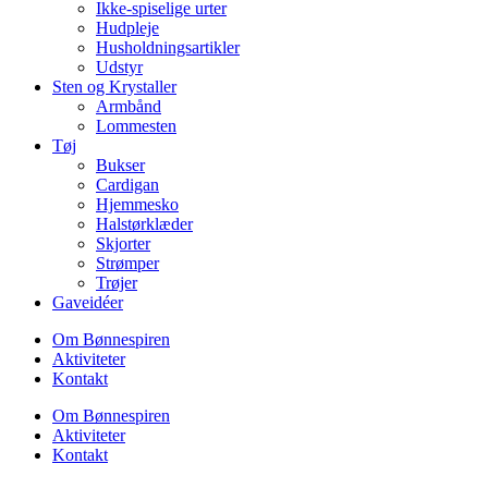
Ikke-spiselige urter
Hudpleje
Husholdningsartikler
Udstyr
Sten og Krystaller
Armbånd
Lommesten
Tøj
Bukser
Cardigan
Hjemmesko
Halstørklæder
Skjorter
Strømper
Trøjer
Gaveidéer
Om Bønnespiren
Aktiviteter
Kontakt
Om Bønnespiren
Aktiviteter
Kontakt