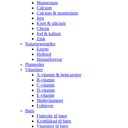
Magnesium
Calcium
Calcium & magnesium
Jern
Kisel & silicium
Chrom
Jod & kalium
Zink
Naturlægemidler
Energi
Helbred
Immunforsvar
Planteolier
Vitaminer
A-vitamin & betacaroten
B-vitamin
C-vitamin
D-vitamin
E-vitamin
Multivitaminer
Folinsyre
Børn
Fiskeolie til børn
Kosttilskud til børn
Vitaminer til børn