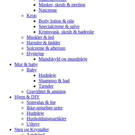
Masker, skrub & peeling
Natcreme
Krop
Body lotion & olie
Specialcreme & salve
Kropsvask, skrub & badeolie
Muskler & led
Hænder & fødder
Solcreme & aftersun
Hygiejne
Mundskyld og mundpleje
Mor & baby
Baby
Hudpleje
Shampoo & bad
Tænder
Graviditet & amning
Hjem & DIY
Spireglas & frø
Ikke-spiselige urter
Hudpleje
Husholdningsartikler
Udstyr
Sten og Krystaller
Armbånd