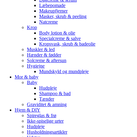
Læbepomade
Makeupfjerner
Masker, skrub & peeling
Natcreme
Krop
Body lotion & olie
Specialcreme & salve
Kropsvask, skrub & badeolie
Muskler & led
Hænder & fødder
Solcreme & aftersun
Hygiejne
Mundskyld og mundpleje
Mor & baby
Baby
Hudpleje
Shampoo & bad
Tænder
Graviditet & amning
Hjem & DIY
Spireglas & frø
Ikke-spiselige urter
Hudpleje
Husholdningsartikler