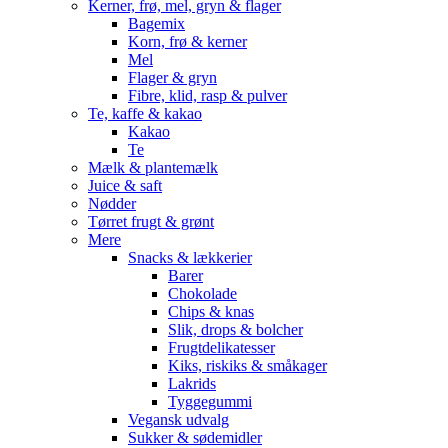
Kerner, frø, mel, gryn & flager
Bagemix
Korn, frø & kerner
Mel
Flager & gryn
Fibre, klid, rasp & pulver
Te, kaffe & kakao
Kakao
Te
Mælk & plantemælk
Juice & saft
Nødder
Tørret frugt & grønt
Mere
Snacks & lækkerier
Barer
Chokolade
Chips & knas
Slik, drops & bolcher
Frugtdelikatesser
Kiks, riskiks & småkager
Lakrids
Tyggegummi
Vegansk udvalg
Sukker & sødemidler