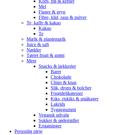
Korn, frø & kerner
Mel
Flager & gryn
Fibre, klid, rasp & pulver
Te, kaffe & kakao
Kakao
Te
Mælk & plantemælk
Juice & saft
Nødder
Tørret frugt & grønt
Mere
Snacks & lækkerier
Barer
Chokolade
Chips & knas
Slik, drops & bolcher
Frugtdelikatesser
Kiks, riskiks & småkager
Lakrids
Tyggegummi
Vegansk udvalg
Sukker & sødemidler
Erstatninger
Personlig pleje