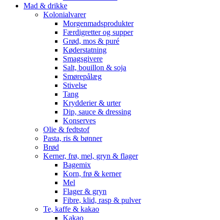
Mad & drikke
Kolonialvarer
Morgenmadsprodukter
Færdigretter og supper
Grød, mos & puré
Køderstatning
Smagsgivere
Salt, bouillon & soja
Smørepålæg
Stivelse
Tang
Krydderier & urter
Dip, sauce & dressing
Konserves
Olie & fedtstof
Pasta, ris & bønner
Brød
Kerner, frø, mel, gryn & flager
Bagemix
Korn, frø & kerner
Mel
Flager & gryn
Fibre, klid, rasp & pulver
Te, kaffe & kakao
Kakao