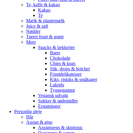
Te, kaffe & kakao
Kakao
Te
Mælk & plantemælk
Juice & saft
Nødder
Tørret frugt & grønt
Mere
Snacks & lækkerier
Barer
Chokolade
Chips & knas
Slik, drops & bolcher
Frugtdelikatesser
Kiks, riskiks & småkager
Lakrids
Tyggegummi
Vegansk udvalg
Sukker & sødemidler
Erstatninger
Personlig pleje
Hår
Ansigt & øjne
Ansigtsrens & skintonic
Dagcreme & serum