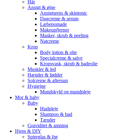
Hår
Ansigt & øjne
Ansigtsrens & skintonic
Dagcreme & serum
Læbepomade
Makeupfjerner
Masker, skrub & peeling
Natcreme
Krop
Body lotion & olie
Specialcreme & salve
Kropsvask, skrub & badeolie
Muskler & led
Hænder & fødder
Solcreme & aftersun
Hygiejne
Mundskyld og mundpleje
Mor & baby
Baby
Hudpleje
Shampoo & bad
Tænder
Graviditet & amning
Hjem & DIY
Spireglas & frø