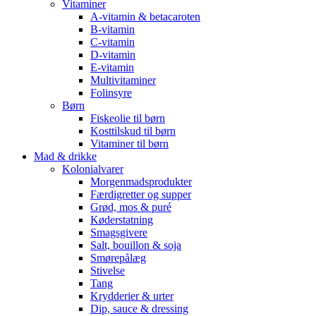
Vitaminer
A-vitamin & betacaroten
B-vitamin
C-vitamin
D-vitamin
E-vitamin
Multivitaminer
Folinsyre
Børn
Fiskeolie til børn
Kosttilskud til børn
Vitaminer til børn
Mad & drikke
Kolonialvarer
Morgenmadsprodukter
Færdigretter og supper
Grød, mos & puré
Køderstatning
Smagsgivere
Salt, bouillon & soja
Smørepålæg
Stivelse
Tang
Krydderier & urter
Dip, sauce & dressing