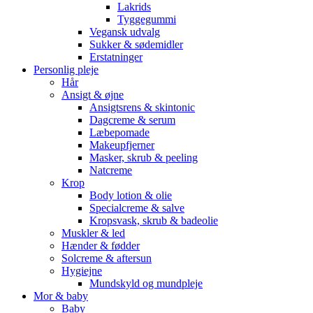
Lakrids
Tyggegummi
Vegansk udvalg
Sukker & sødemidler
Erstatninger
Personlig pleje
Hår
Ansigt & øjne
Ansigtsrens & skintonic
Dagcreme & serum
Læbepomade
Makeupfjerner
Masker, skrub & peeling
Natcreme
Krop
Body lotion & olie
Specialcreme & salve
Kropsvask, skrub & badeolie
Muskler & led
Hænder & fødder
Solcreme & aftersun
Hygiejne
Mundskyld og mundpleje
Mor & baby
Baby