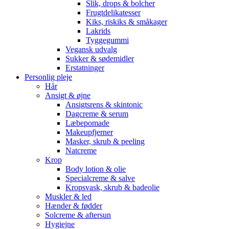
Slik, drops & bolcher
Frugtdelikatesser
Kiks, riskiks & småkager
Lakrids
Tyggegummi
Vegansk udvalg
Sukker & sødemidler
Erstatninger
Personlig pleje
Hår
Ansigt & øjne
Ansigtsrens & skintonic
Dagcreme & serum
Læbepomade
Makeupfjerner
Masker, skrub & peeling
Natcreme
Krop
Body lotion & olie
Specialcreme & salve
Kropsvask, skrub & badeolie
Muskler & led
Hænder & fødder
Solcreme & aftersun
Hygiejne