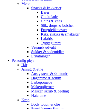
Mere
Snacks & lækkerier
Barer
Chokolade
Chips & knas
Slik, drops & bolcher
Frugtdelikatesser
Kiks, riskiks & småkager
Lakrids
Tyggegummi
Vegansk udvalg
Sukker & sødemidler
Erstatninger
Personlig pleje
Hår
Ansigt & øjne
Ansigtsrens & skintonic
Dagcreme & serum
Læbepomade
Makeupfjerner
Masker, skrub & peeling
Natcreme
Krop
Body lotion & olie
Specialcreme & salve