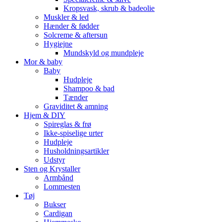
Kropsvask, skrub & badeolie
Muskler & led
Hænder & fødder
Solcreme & aftersun
Hygiejne
Mundskyld og mundpleje
Mor & baby
Baby
Hudpleje
Shampoo & bad
Tænder
Graviditet & amning
Hjem & DIY
Spireglas & frø
Ikke-spiselige urter
Hudpleje
Husholdningsartikler
Udstyr
Sten og Krystaller
Armbånd
Lommesten
Tøj
Bukser
Cardigan