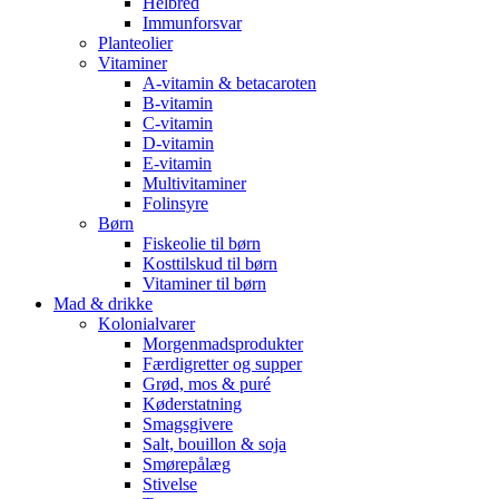
Helbred
Immunforsvar
Planteolier
Vitaminer
A-vitamin & betacaroten
B-vitamin
C-vitamin
D-vitamin
E-vitamin
Multivitaminer
Folinsyre
Børn
Fiskeolie til børn
Kosttilskud til børn
Vitaminer til børn
Mad & drikke
Kolonialvarer
Morgenmadsprodukter
Færdigretter og supper
Grød, mos & puré
Køderstatning
Smagsgivere
Salt, bouillon & soja
Smørepålæg
Stivelse