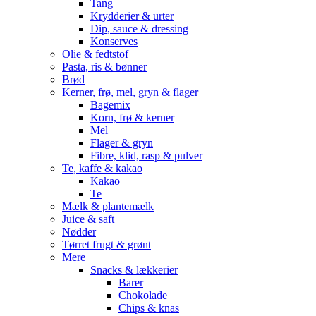
Tang
Krydderier & urter
Dip, sauce & dressing
Konserves
Olie & fedtstof
Pasta, ris & bønner
Brød
Kerner, frø, mel, gryn & flager
Bagemix
Korn, frø & kerner
Mel
Flager & gryn
Fibre, klid, rasp & pulver
Te, kaffe & kakao
Kakao
Te
Mælk & plantemælk
Juice & saft
Nødder
Tørret frugt & grønt
Mere
Snacks & lækkerier
Barer
Chokolade
Chips & knas