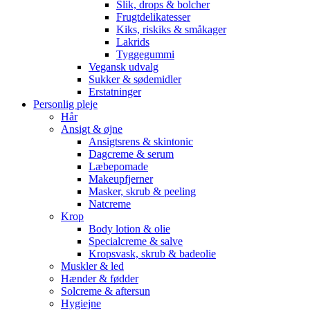
Slik, drops & bolcher
Frugtdelikatesser
Kiks, riskiks & småkager
Lakrids
Tyggegummi
Vegansk udvalg
Sukker & sødemidler
Erstatninger
Personlig pleje
Hår
Ansigt & øjne
Ansigtsrens & skintonic
Dagcreme & serum
Læbepomade
Makeupfjerner
Masker, skrub & peeling
Natcreme
Krop
Body lotion & olie
Specialcreme & salve
Kropsvask, skrub & badeolie
Muskler & led
Hænder & fødder
Solcreme & aftersun
Hygiejne