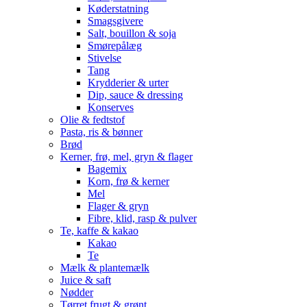
Køderstatning
Smagsgivere
Salt, bouillon & soja
Smørepålæg
Stivelse
Tang
Krydderier & urter
Dip, sauce & dressing
Konserves
Olie & fedtstof
Pasta, ris & bønner
Brød
Kerner, frø, mel, gryn & flager
Bagemix
Korn, frø & kerner
Mel
Flager & gryn
Fibre, klid, rasp & pulver
Te, kaffe & kakao
Kakao
Te
Mælk & plantemælk
Juice & saft
Nødder
Tørret frugt & grønt