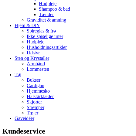
Hudpleje
Shampoo & bad
Tænder
Graviditet & amning
Hjem & DIY
Spireglas & frø
Ikke-spiselige urter
Hudpleje
Husholdningsartikler
Udstyr
Sten og Krystaller
Armbånd
Lommesten
Tøj
Bukser
Cardigan
Hjemmesko
Halstørklæder
Skjorter
Strømper
Trøjer
Gaveidéer
Kundeservice