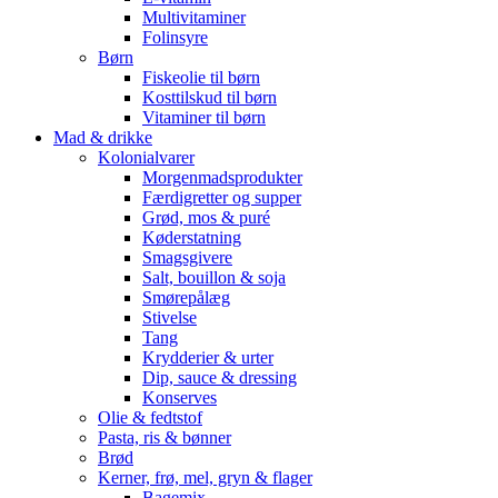
Multivitaminer
Folinsyre
Børn
Fiskeolie til børn
Kosttilskud til børn
Vitaminer til børn
Mad & drikke
Kolonialvarer
Morgenmadsprodukter
Færdigretter og supper
Grød, mos & puré
Køderstatning
Smagsgivere
Salt, bouillon & soja
Smørepålæg
Stivelse
Tang
Krydderier & urter
Dip, sauce & dressing
Konserves
Olie & fedtstof
Pasta, ris & bønner
Brød
Kerner, frø, mel, gryn & flager
Bagemix