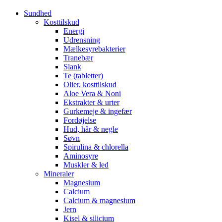
Sundhed
Kosttilskud
Energi
Udrensning
Mælkesyrebakterier
Tranebær
Slank
Te (tabletter)
Olier, kosttilskud
Aloe Vera & Noni
Ekstrakter & urter
Gurkemeje & ingefær
Fordøjelse
Hud, hår & negle
Søvn
Spirulina & chlorella
Aminosyre
Muskler & led
Mineraler
Magnesium
Calcium
Calcium & magnesium
Jern
Kisel & silicium