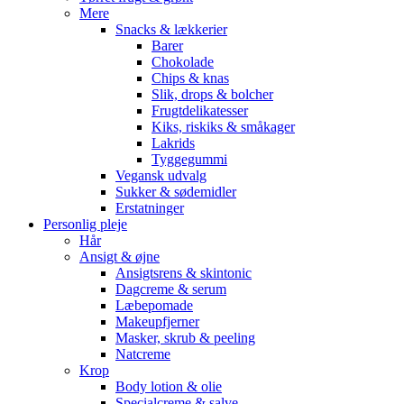
Mere
Snacks & lækkerier
Barer
Chokolade
Chips & knas
Slik, drops & bolcher
Frugtdelikatesser
Kiks, riskiks & småkager
Lakrids
Tyggegummi
Vegansk udvalg
Sukker & sødemidler
Erstatninger
Personlig pleje
Hår
Ansigt & øjne
Ansigtsrens & skintonic
Dagcreme & serum
Læbepomade
Makeupfjerner
Masker, skrub & peeling
Natcreme
Krop
Body lotion & olie
Specialcreme & salve