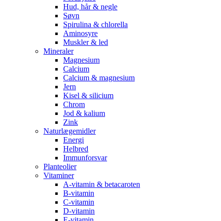
Hud, hår & negle
Søvn
Spirulina & chlorella
Aminosyre
Muskler & led
Mineraler
Magnesium
Calcium
Calcium & magnesium
Jern
Kisel & silicium
Chrom
Jod & kalium
Zink
Naturlægemidler
Energi
Helbred
Immunforsvar
Planteolier
Vitaminer
A-vitamin & betacaroten
B-vitamin
C-vitamin
D-vitamin
E-vitamin