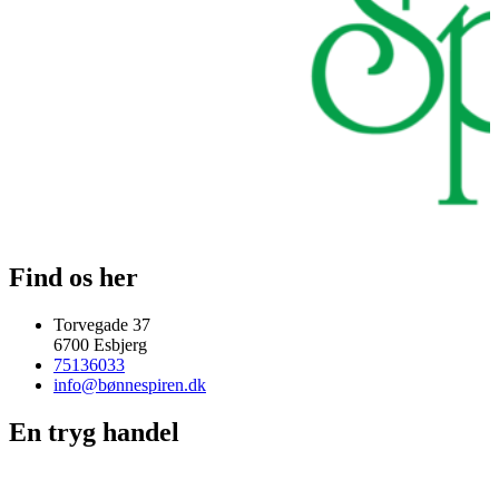
Find os her
Torvegade 37
6700 Esbjerg
75136033
info@bønnespiren.dk
En tryg handel