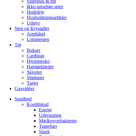
Spireglas & frø
Ikke-spiselige urter
Hudpleje
Husholdningsartikler
Udstyr
Sten og Krystaller
Armbånd
Lommesten
Tøj
Bukser
Cardigan
Hjemmesko
Halstørklæder
Skjorter
Strømper
Trøjer
Gaveidéer
Sundhed
Kosttilskud
Energi
Udrensning
Mælkesyrebakterier
Tranebær
Slank