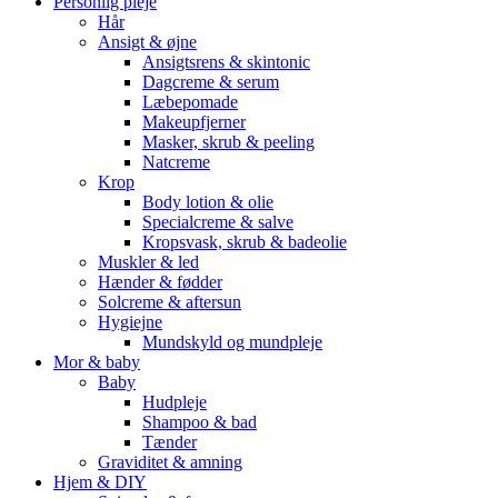
Personlig pleje
Hår
Ansigt & øjne
Ansigtsrens & skintonic
Dagcreme & serum
Læbepomade
Makeupfjerner
Masker, skrub & peeling
Natcreme
Krop
Body lotion & olie
Specialcreme & salve
Kropsvask, skrub & badeolie
Muskler & led
Hænder & fødder
Solcreme & aftersun
Hygiejne
Mundskyld og mundpleje
Mor & baby
Baby
Hudpleje
Shampoo & bad
Tænder
Graviditet & amning
Hjem & DIY