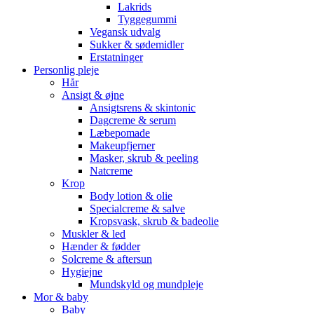
Lakrids
Tyggegummi
Vegansk udvalg
Sukker & sødemidler
Erstatninger
Personlig pleje
Hår
Ansigt & øjne
Ansigtsrens & skintonic
Dagcreme & serum
Læbepomade
Makeupfjerner
Masker, skrub & peeling
Natcreme
Krop
Body lotion & olie
Specialcreme & salve
Kropsvask, skrub & badeolie
Muskler & led
Hænder & fødder
Solcreme & aftersun
Hygiejne
Mundskyld og mundpleje
Mor & baby
Baby