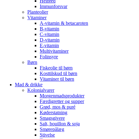
Helbred
Immunforsvar
Planteolier
Vitaminer
A-vitamin & betacaroten
B-vitamin
C-vitamin
D-vitamin
E-vitamin
Multivitaminer
Folinsyre
Børn
Fiskeolie til børn
Kosttilskud til børn
Vitaminer til børn
Mad & drikke
Kolonialvarer
Morgenmadsprodukter
Færdigretter og supper
Grød, mos & puré
Køderstatning
Smagsgivere
Salt, bouillon & soja
Smørepålæg
Stivelse