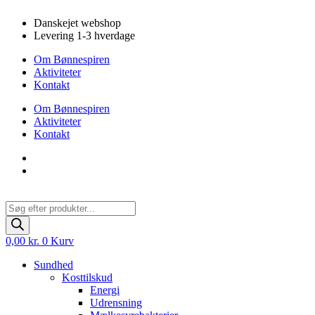
Videre
Danskejet webshop
til
Levering 1-3 hverdage
indhold
Om Bønnespiren
Aktiviteter
Kontakt
Om Bønnespiren
Aktiviteter
Kontakt
Products
search
0,00
kr.
0
Kurv
Sundhed
Kosttilskud
Energi
Udrensning