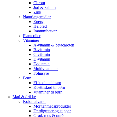
Chrom
Jod & kalium
Zink
Naturlægemidler
Energi
Helbred
Immunforsvar
Planteolier
Vitaminer
A-vitamin & betacaroten
B-vitamin
C-vitamin
D-vitamin
E-vitamin
Multivitaminer
Folinsyre
Børn
Fiskeolie til børn
Kosttilskud til børn
Vitaminer til børn
Mad & drikke
Kolonialvarer
Morgenmadsprodukter
Færdigretter og supper
Grød, mos & puré