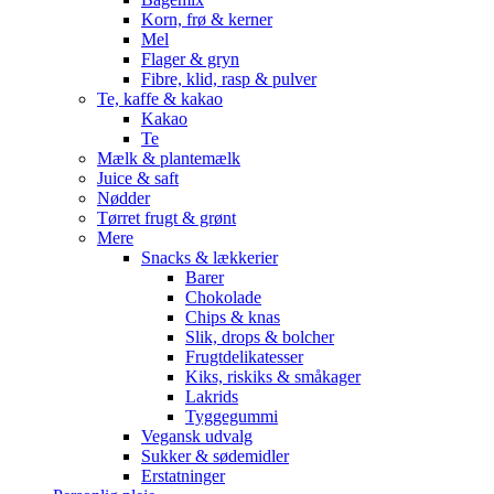
Korn, frø & kerner
Mel
Flager & gryn
Fibre, klid, rasp & pulver
Te, kaffe & kakao
Kakao
Te
Mælk & plantemælk
Juice & saft
Nødder
Tørret frugt & grønt
Mere
Snacks & lækkerier
Barer
Chokolade
Chips & knas
Slik, drops & bolcher
Frugtdelikatesser
Kiks, riskiks & småkager
Lakrids
Tyggegummi
Vegansk udvalg
Sukker & sødemidler
Erstatninger