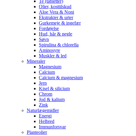
Te (tabletter)
Olier, kosttilskud
Aloe Vera & Noni
Ekstrakter & urter
Gurkemeje & ingefær
Fordøjelse
Hud, hår & negle
Søvn
Spirulina & chlorella
Aminosyre
Muskler & led
Mineraler
Magnesium
Calcium
Calcium & magnesium
Jern
Kisel & silicium
Chrom
Jod & kalium
Zink
Naturlægemidler
Energi
Helbred
Immunforsvar
Planteolier