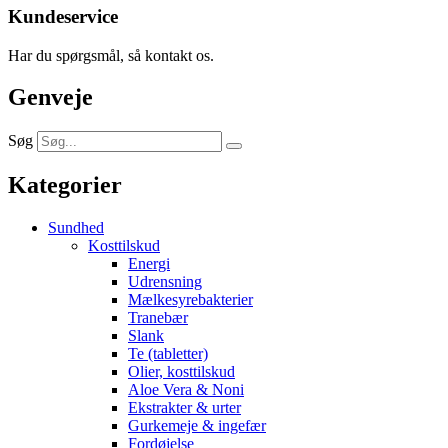
Kundeservice
Har du spørgsmål, så kontakt os.
Genveje
Søg
Kategorier
Sundhed
Kosttilskud
Energi
Udrensning
Mælkesyrebakterier
Tranebær
Slank
Te (tabletter)
Olier, kosttilskud
Aloe Vera & Noni
Ekstrakter & urter
Gurkemeje & ingefær
Fordøjelse