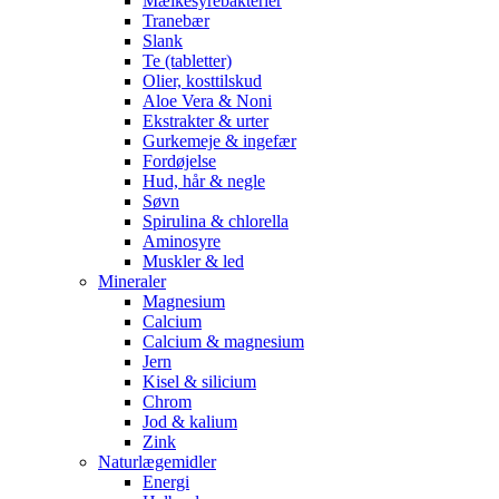
Mælkesyrebakterier
Tranebær
Slank
Te (tabletter)
Olier, kosttilskud
Aloe Vera & Noni
Ekstrakter & urter
Gurkemeje & ingefær
Fordøjelse
Hud, hår & negle
Søvn
Spirulina & chlorella
Aminosyre
Muskler & led
Mineraler
Magnesium
Calcium
Calcium & magnesium
Jern
Kisel & silicium
Chrom
Jod & kalium
Zink
Naturlægemidler
Energi