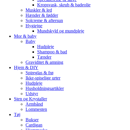
Kropsvask, skrub & badeolie
Muskler & led
Hænder & fødder
Solcreme & aftersun
Hygiejne
Mundskyld og mundpleje
Mor & baby
Baby
Hudpleje
Shampoo & bad
Tænder
Graviditet & amning
Hjem & DIY
Spireglas & frø
Ikke-spiselige urter
Hudpleje
Husholdningsartikler
Udstyr
Sten og Krystaller
Armbånd
Lommesten
Tøj
Bukser
Cardigan