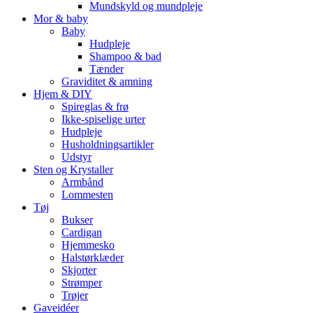
Mundskyld og mundpleje
Mor & baby
Baby
Hudpleje
Shampoo & bad
Tænder
Graviditet & amning
Hjem & DIY
Spireglas & frø
Ikke-spiselige urter
Hudpleje
Husholdningsartikler
Udstyr
Sten og Krystaller
Armbånd
Lommesten
Tøj
Bukser
Cardigan
Hjemmesko
Halstørklæder
Skjorter
Strømper
Trøjer
Gaveidéer