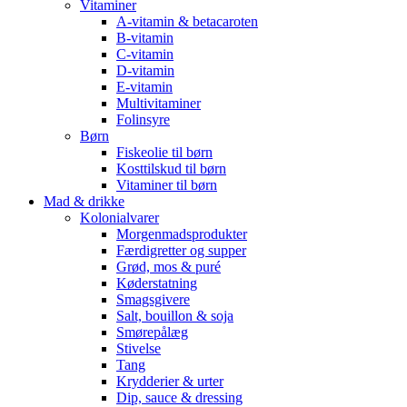
Vitaminer
A-vitamin & betacaroten
B-vitamin
C-vitamin
D-vitamin
E-vitamin
Multivitaminer
Folinsyre
Børn
Fiskeolie til børn
Kosttilskud til børn
Vitaminer til børn
Mad & drikke
Kolonialvarer
Morgenmadsprodukter
Færdigretter og supper
Grød, mos & puré
Køderstatning
Smagsgivere
Salt, bouillon & soja
Smørepålæg
Stivelse
Tang
Krydderier & urter
Dip, sauce & dressing