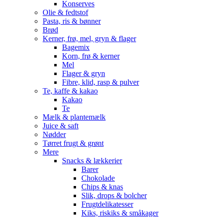
Konserves
Olie & fedtstof
Pasta, ris & bønner
Brød
Kerner, frø, mel, gryn & flager
Bagemix
Korn, frø & kerner
Mel
Flager & gryn
Fibre, klid, rasp & pulver
Te, kaffe & kakao
Kakao
Te
Mælk & plantemælk
Juice & saft
Nødder
Tørret frugt & grønt
Mere
Snacks & lækkerier
Barer
Chokolade
Chips & knas
Slik, drops & bolcher
Frugtdelikatesser
Kiks, riskiks & småkager