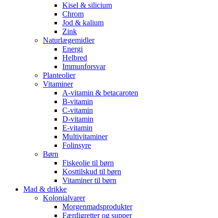
Kisel & silicium
Chrom
Jod & kalium
Zink
Naturlægemidler
Energi
Helbred
Immunforsvar
Planteolier
Vitaminer
A-vitamin & betacaroten
B-vitamin
C-vitamin
D-vitamin
E-vitamin
Multivitaminer
Folinsyre
Børn
Fiskeolie til børn
Kosttilskud til børn
Vitaminer til børn
Mad & drikke
Kolonialvarer
Morgenmadsprodukter
Færdigretter og supper