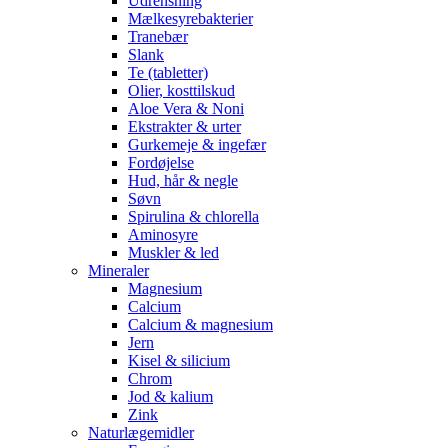
Udrensning
Mælkesyrebakterier
Tranebær
Slank
Te (tabletter)
Olier, kosttilskud
Aloe Vera & Noni
Ekstrakter & urter
Gurkemeje & ingefær
Fordøjelse
Hud, hår & negle
Søvn
Spirulina & chlorella
Aminosyre
Muskler & led
Mineraler
Magnesium
Calcium
Calcium & magnesium
Jern
Kisel & silicium
Chrom
Jod & kalium
Zink
Naturlægemidler