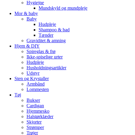
Hygiejne
Mundskyld og mundpleje
Mor & baby
Baby
Hudpleje
Shampoo & bad
Tænder
Graviditet & amning
Hjem & DIY
Spireglas & frø
Ikke-spiselige urter
Hudpleje
Husholdningsartikler
Udstyr
Sten og Krystaller
Armbånd
Lommesten
Tøj
Bukser
Cardigan
Hjemmesko
Halstørklæder
Skjorter
Strømper
Trøjer