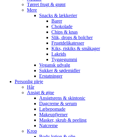
Tørret frugt & grønt
Mere
Snacks & lækkerier
Barer
Chokolade
Chips & knas
Slik, drops & bolcher
Frugtdelikatesser
Kiks, riskiks & småkager
Lakrids
Tyggegummi
Vegansk udvalg
Sukker & sødemidler
Erstatninger
Personlig pleje
Hår
Ansigt & øjne
Ansigtsrens & skintonic
Dagcreme & serum
Læbepomade
Makeupfjerner
Masker, skrub & peeling
Natcreme
Krop
Body lotion & olie