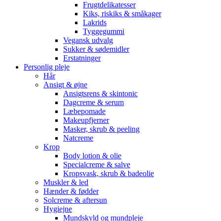
Frugtdelikatesser
Kiks, riskiks & småkager
Lakrids
Tyggegummi
Vegansk udvalg
Sukker & sødemidler
Erstatninger
Personlig pleje
Hår
Ansigt & øjne
Ansigtsrens & skintonic
Dagcreme & serum
Læbepomade
Makeupfjerner
Masker, skrub & peeling
Natcreme
Krop
Body lotion & olie
Specialcreme & salve
Kropsvask, skrub & badeolie
Muskler & led
Hænder & fødder
Solcreme & aftersun
Hygiejne
Mundskyld og mundpleje