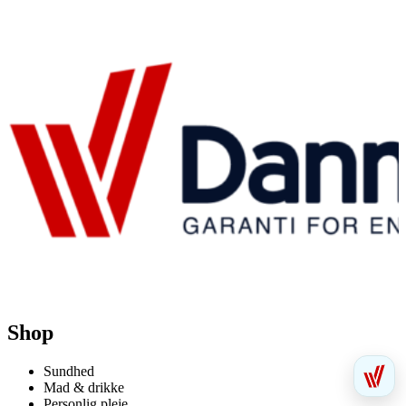
Shop
Sundhed
Mad & drikke
Personlig pleje