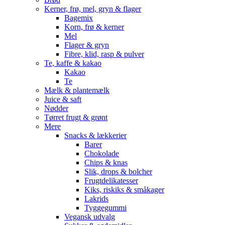
Kerner, frø, mel, gryn & flager
Bagemix
Korn, frø & kerner
Mel
Flager & gryn
Fibre, klid, rasp & pulver
Te, kaffe & kakao
Kakao
Te
Mælk & plantemælk
Juice & saft
Nødder
Tørret frugt & grønt
Mere
Snacks & lækkerier
Barer
Chokolade
Chips & knas
Slik, drops & bolcher
Frugtdelikatesser
Kiks, riskiks & småkager
Lakrids
Tyggegummi
Vegansk udvalg