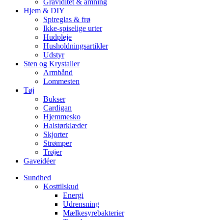
Graviditet & amning
Hjem & DIY
Spireglas & frø
Ikke-spiselige urter
Hudpleje
Husholdningsartikler
Udstyr
Sten og Krystaller
Armbånd
Lommesten
Tøj
Bukser
Cardigan
Hjemmesko
Halstørklæder
Skjorter
Strømper
Trøjer
Gaveidéer
Sundhed
Kosttilskud
Energi
Udrensning
Mælkesyrebakterier