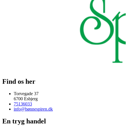
Find os her
Torvegade 37
6700 Esbjerg
75136033
info@bønnespiren.dk
En tryg handel