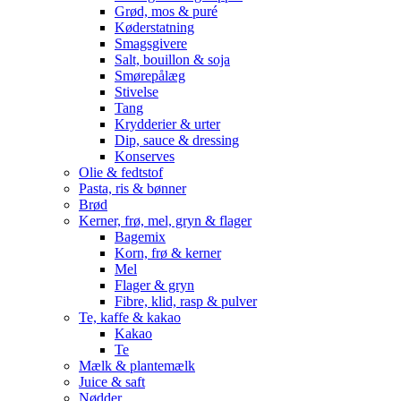
Grød, mos & puré
Køderstatning
Smagsgivere
Salt, bouillon & soja
Smørepålæg
Stivelse
Tang
Krydderier & urter
Dip, sauce & dressing
Konserves
Olie & fedtstof
Pasta, ris & bønner
Brød
Kerner, frø, mel, gryn & flager
Bagemix
Korn, frø & kerner
Mel
Flager & gryn
Fibre, klid, rasp & pulver
Te, kaffe & kakao
Kakao
Te
Mælk & plantemælk
Juice & saft
Nødder