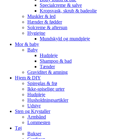
Specialcreme & salve
Kropsvask, skrub & badeolie
Muskler & led
Hænder & fødder
Solcreme & aftersun
Hygiejne
Mundskyld og mundpleje
Mor & baby
Baby
Hudpleje
Shampoo & bad
Tænder
Graviditet & amning
Hjem & DIY
Spireglas & frø
Ikke-spiselige urter
Hudpleje
Husholdningsartikler
Udstyr
Sten og Krystaller
Armbånd
Lommesten
Tøj
Bukser