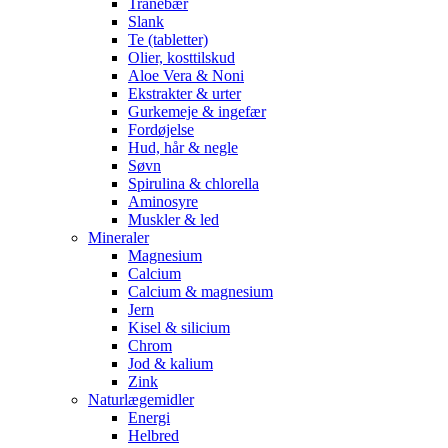
Tranebær
Slank
Te (tabletter)
Olier, kosttilskud
Aloe Vera & Noni
Ekstrakter & urter
Gurkemeje & ingefær
Fordøjelse
Hud, hår & negle
Søvn
Spirulina & chlorella
Aminosyre
Muskler & led
Mineraler
Magnesium
Calcium
Calcium & magnesium
Jern
Kisel & silicium
Chrom
Jod & kalium
Zink
Naturlægemidler
Energi
Helbred