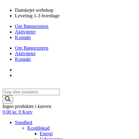
Videre
Danskejet webshop
til
Levering 1-3 hverdage
indhold
Om Bønnespiren
Aktiviteter
Kontakt
Om Bønnespiren
Aktiviteter
Kontakt
Products
search
Ingen produkter i kurven
0,00
kr.
0
Kurv
Sundhed
Kosttilskud
Energi