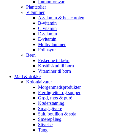
Immunforsvar
Planteolier
Vitaminer
A-vitamin & betacaroten
B-vitamin
C-vitamin
D-vitamin
E-vitamin
Multivitaminer
Folinsyre
Børn
Fiskeolie til børn
Kosttilskud til børn
Vitaminer til børn
Mad & drikke
Kolonialvarer
Morgenmadsprodukter
Færdigretter og supper
Grød, mos & puré
Køderstatning
Smagsgivere
Salt, bouillon & soja
Smørepålæg
Stivelse
Tang