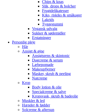
Chips & knas
Slik, drops & bolcher
Frugtdelikatesser
Kiks, riskiks & småkager
Lakrids
Tyggegummi
Vegansk udvalg
Sukker & sødemidler
Erstatninger
Personlig pleje
Hår
Ansigt & øjne
Ansigtsrens & skintonic
Dagcreme & serum
Læbepomade
Makeupfjerner
Masker, skrub & peeling
Natcreme
Krop
Body lotion & olie
Specialcreme & salve
Kropsvask, skrub & badeolie
Muskler & led
Hænder & fødder
Solcreme & aftersun