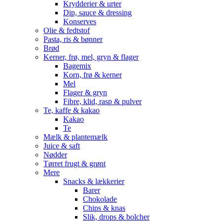
Krydderier & urter
Dip, sauce & dressing
Konserves
Olie & fedtstof
Pasta, ris & bønner
Brød
Kerner, frø, mel, gryn & flager
Bagemix
Korn, frø & kerner
Mel
Flager & gryn
Fibre, klid, rasp & pulver
Te, kaffe & kakao
Kakao
Te
Mælk & plantemælk
Juice & saft
Nødder
Tørret frugt & grønt
Mere
Snacks & lækkerier
Barer
Chokolade
Chips & knas
Slik, drops & bolcher