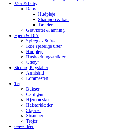
Mor & baby
Baby
Hudpleje
Shampoo & bad
Tænder
Graviditet & amning
Hjem & DIY
Spireglas & frø
Ikke-spiselige urter
Hudpleje
Husholdningsartikler
Udstyr
Sten og Krystaller
Armbånd
Lommesten
Tøj
Bukser
Cardigan
Hjemmesko
Halstørklæder
Skjorter
Strømper
Trøjer
Gaveidéer