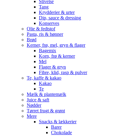
Stivelse
Tang
Krydderier & urter
Dip, sauce & dressing
Konserves
Olie & fedtstof
Pasta, ris & bønner
Brød
Kerner, frø, mel, gryn & flager
Bagemix
Korn, frø & kerner
Mel
Flager & gryn
Fibre, klid, rasp & pulver
Te, kaffe & kakao
Kakao
Te
Mælk & plantemælk
Juice & saft
Nødder
Tørret frugt & grønt
Mere
Snacks & lækkerier
Barer
Chokolade