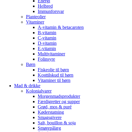
Energi
Helbred
Immunforsvar
Planteolier
Vitaminer
A-vitamin & betacaroten
B-vitamin
C-vitamin
D-vitamin
E-vitamin
Multivitaminer
Folinsyre
Børn
Fiskeolie til børn
Kosttilskud til børn
Vitaminer til børn
Mad & drikke
Kolonialvarer
Morgenmadsprodukter
Færdigretter og supper
Grød, mos & puré
Køderstatning
Smagsgivere
Salt, bouillon & soja
Smørepålæg