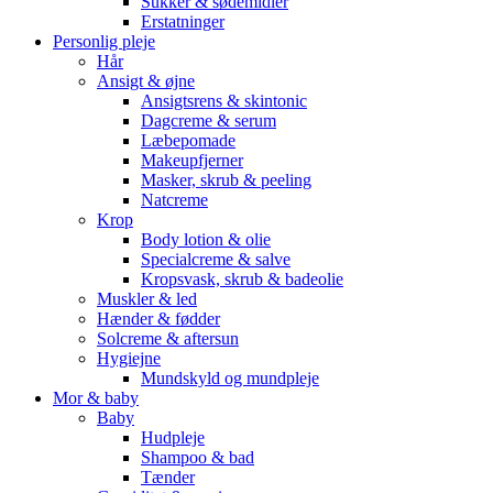
Sukker & sødemidler
Erstatninger
Personlig pleje
Hår
Ansigt & øjne
Ansigtsrens & skintonic
Dagcreme & serum
Læbepomade
Makeupfjerner
Masker, skrub & peeling
Natcreme
Krop
Body lotion & olie
Specialcreme & salve
Kropsvask, skrub & badeolie
Muskler & led
Hænder & fødder
Solcreme & aftersun
Hygiejne
Mundskyld og mundpleje
Mor & baby
Baby
Hudpleje
Shampoo & bad
Tænder