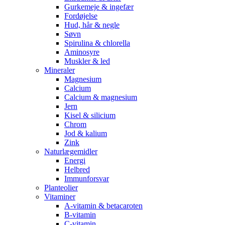
Gurkemeje & ingefær
Fordøjelse
Hud, hår & negle
Søvn
Spirulina & chlorella
Aminosyre
Muskler & led
Mineraler
Magnesium
Calcium
Calcium & magnesium
Jern
Kisel & silicium
Chrom
Jod & kalium
Zink
Naturlægemidler
Energi
Helbred
Immunforsvar
Planteolier
Vitaminer
A-vitamin & betacaroten
B-vitamin
C-vitamin