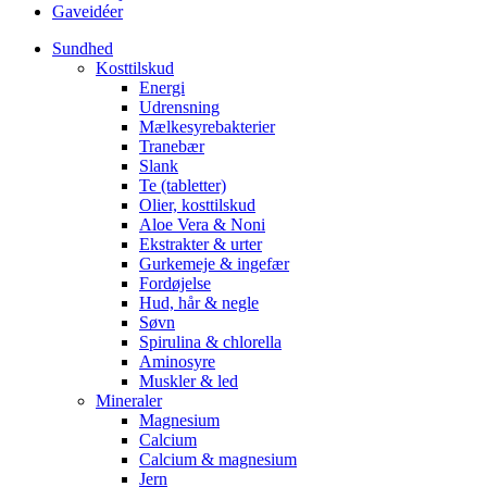
Gaveidéer
Sundhed
Kosttilskud
Energi
Udrensning
Mælkesyrebakterier
Tranebær
Slank
Te (tabletter)
Olier, kosttilskud
Aloe Vera & Noni
Ekstrakter & urter
Gurkemeje & ingefær
Fordøjelse
Hud, hår & negle
Søvn
Spirulina & chlorella
Aminosyre
Muskler & led
Mineraler
Magnesium
Calcium
Calcium & magnesium
Jern