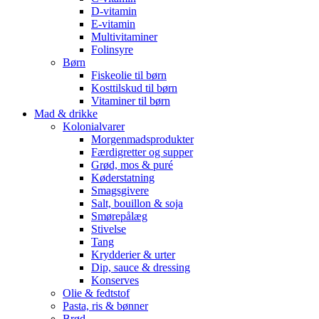
D-vitamin
E-vitamin
Multivitaminer
Folinsyre
Børn
Fiskeolie til børn
Kosttilskud til børn
Vitaminer til børn
Mad & drikke
Kolonialvarer
Morgenmadsprodukter
Færdigretter og supper
Grød, mos & puré
Køderstatning
Smagsgivere
Salt, bouillon & soja
Smørepålæg
Stivelse
Tang
Krydderier & urter
Dip, sauce & dressing
Konserves
Olie & fedtstof
Pasta, ris & bønner
Brød